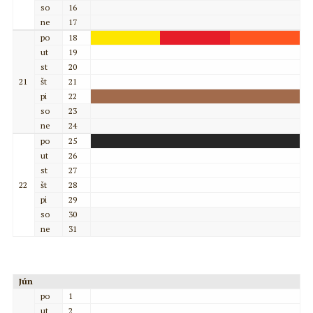
so
16
ne
17
po
18
ut
19
st
20
21
št
21
pi
22
so
23
ne
24
po
25
ut
26
st
27
22
št
28
pi
29
so
30
ne
31
Jún
po
1
ut
2