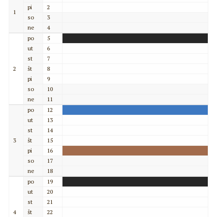
pi
2
1
so
3
ne
4
po
5
ut
6
st
7
2
št
8
pi
9
so
10
ne
11
po
12
ut
13
st
14
3
št
15
pi
16
so
17
ne
18
po
19
ut
20
st
21
4
št
22