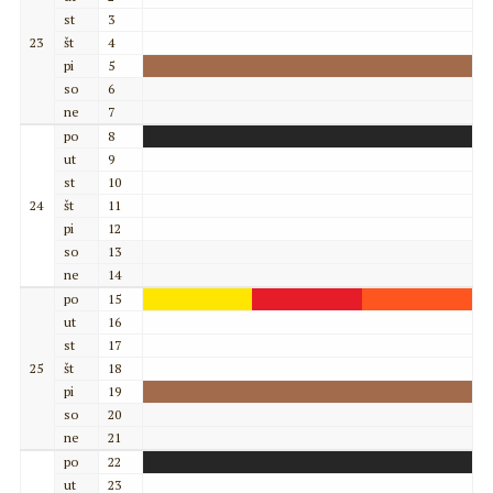
st
3
23
št
4
pi
5
so
6
ne
7
po
8
ut
9
st
10
24
št
11
pi
12
so
13
ne
14
po
15
ut
16
st
17
25
št
18
pi
19
so
20
ne
21
po
22
ut
23