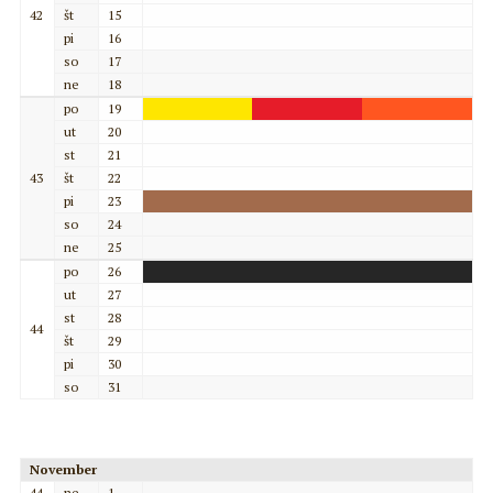
42
št
15
pi
16
so
17
ne
18
po
19
ut
20
st
21
43
št
22
pi
23
so
24
ne
25
po
26
ut
27
st
28
44
št
29
pi
30
so
31
November
44
ne
1