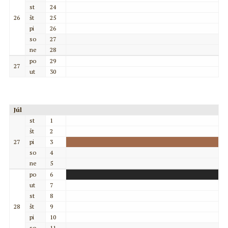
st
24
26
št
25
pi
26
so
27
ne
28
po
29
27
ut
30
Júl
st
1
št
2
27
pi
3
so
4
ne
5
po
6
ut
7
st
8
28
št
9
pi
10
so
11