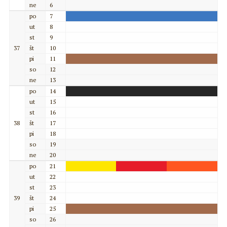
ne
6
po
7
ut
8
st
9
37
št
10
pi
11
so
12
ne
13
po
14
ut
15
st
16
38
št
17
pi
18
so
19
ne
20
po
21
ut
22
st
23
39
št
24
pi
25
so
26