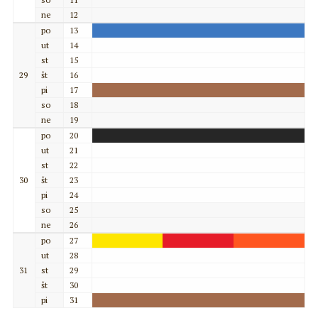
ne
12
po
13
ut
14
st
15
29
št
16
pi
17
so
18
ne
19
po
20
ut
21
st
22
30
št
23
pi
24
so
25
ne
26
po
27
ut
28
31
st
29
št
30
pi
31