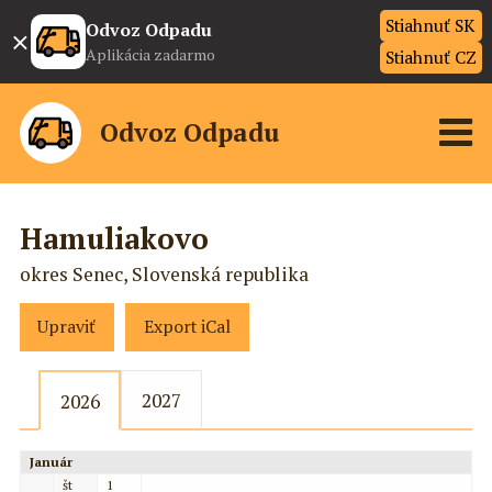
Stiahnuť SK
×
Odvoz Odpadu
Aplikácia zadarmo
Stiahnuť CZ
Odvoz Odpadu
Hamuliakovo
okres Senec, Slovenská republika
Upraviť
Export iCal
2027
2026
Január
št
1