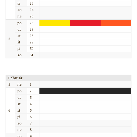
pi
23
so
24
ne
25
po
26
ut
27
st
28
5
št
29
pi
30
so
31
Február
5
ne
1
po
2
ut
3
st
4
6
št
5
pi
6
so
7
ne
8
po
9