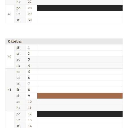
ne
27
po
28
40
ut
29
st
30
Október
št
1
pi
2
40
so
3
ne
4
po
5
ut
6
st
7
41
št
8
pi
9
so
10
ne
11
po
12
ut
13
st
14