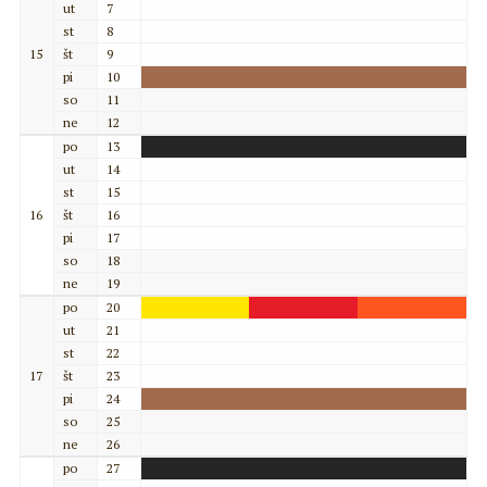
ut
7
st
8
15
št
9
pi
10
so
11
ne
12
po
13
ut
14
st
15
16
št
16
pi
17
so
18
ne
19
po
20
ut
21
st
22
17
št
23
pi
24
so
25
ne
26
po
27