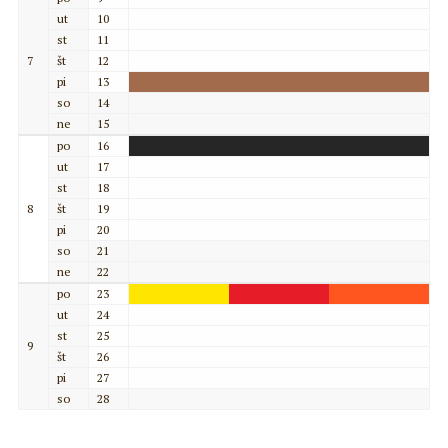
ut
10
st
11
7
št
12
pi
13
so
14
ne
15
po
16
ut
17
st
18
8
št
19
pi
20
so
21
ne
22
po
23
ut
24
st
25
9
št
26
pi
27
so
28