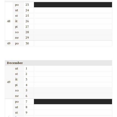
po
23
ut
24
st
25
48
št
26
pi
27
so
28
ne
29
49
po
30
December
ut
1
st
2
št
3
49
pi
4
so
5
ne
6
po
7
ut
8
st
9