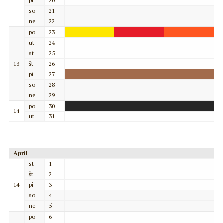
pi
20
so
21
ne
22
po
23
ut
24
st
25
13
št
26
pi
27
so
28
ne
29
po
30
14
ut
31
Apríl
st
1
št
2
14
pi
3
so
4
ne
5
po
6