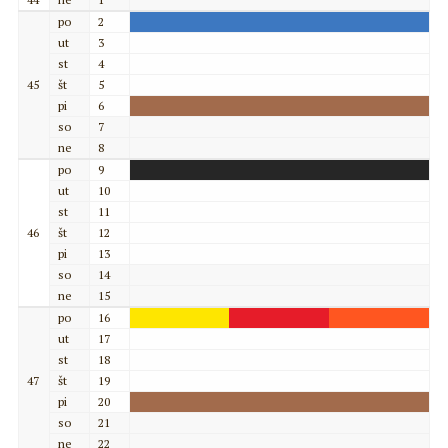
po
2
ut
3
st
4
45
št
5
pi
6
so
7
ne
8
po
9
ut
10
st
11
46
št
12
pi
13
so
14
ne
15
po
16
ut
17
st
18
47
št
19
pi
20
so
21
ne
22