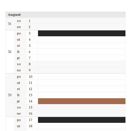
August
so
1
31
ne
2
po
3
ut
4
st
5
32
št
6
pi
7
so
8
ne
9
po
10
ut
11
st
12
33
št
13
pi
14
so
15
ne
16
po
17
ut
18