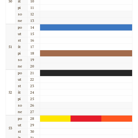
50
št
10
pi
11
so
12
ne
13
po
14
ut
15
st
16
51
št
17
pi
18
so
19
ne
20
po
21
ut
22
st
23
52
št
24
pi
25
so
26
ne
27
po
28
ut
29
53
st
30
št
31