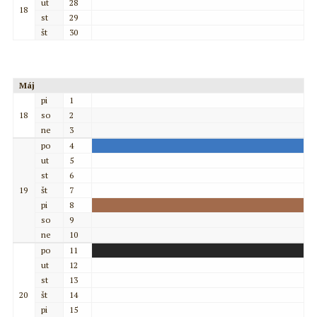
ut
28
18
st
29
št
30
Máj
pi
1
18
so
2
ne
3
po
4
ut
5
st
6
19
št
7
pi
8
so
9
ne
10
po
11
ut
12
st
13
20
št
14
pi
15