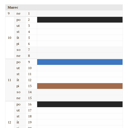
Marec
9
ne
1
po
2
ut
3
st
4
10
št
5
pi
6
so
7
ne
8
po
9
ut
10
st
11
11
št
12
pi
13
so
14
ne
15
po
16
ut
17
st
18
12
št
19