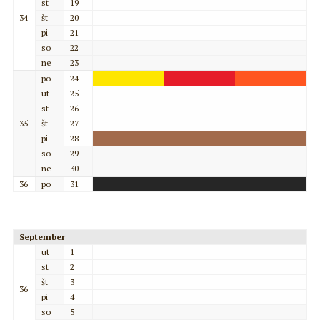
st
19
34
št
20
pi
21
so
22
ne
23
po
24
ut
25
st
26
35
št
27
pi
28
so
29
ne
30
36
po
31
September
ut
1
st
2
št
3
36
pi
4
so
5