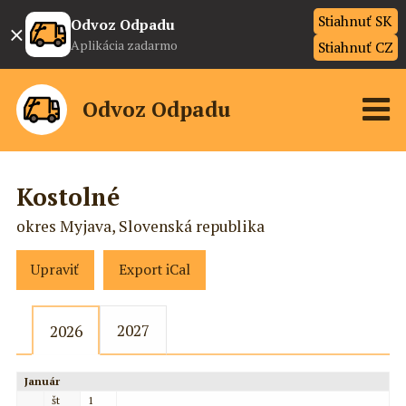
Stiahnuť SK
×
Odvoz Odpadu
Aplikácia zadarmo
Stiahnuť CZ
Odvoz Odpadu
Kostolné
okres Myjava, Slovenská republika
Upraviť
Export iCal
2027
2026
Január
št
1