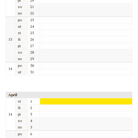
pi
20
so
21
ne
22
po
23
ut
24
st
25
13
št
26
pi
27
so
28
ne
29
po
30
14
ut
31
Apríl
st
1
št
2
14
pi
3
so
4
ne
5
po
6