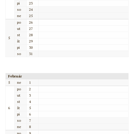
pi
23
so
24
ne
25
po
26
ut
27
st
28
5
št
29
pi
30
so
31
Február
5
ne
1
po
2
ut
3
st
4
6
št
5
pi
6
so
7
ne
8
po
9