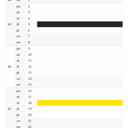
po
2
ut
3
st
4
45
št
5
pi
6
so
7
ne
8
po
9
ut
10
st
11
46
št
12
pi
13
so
14
ne
15
po
16
ut
17
st
18
47
št
19
pi
20
so
21
ne
22