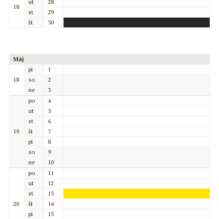
ut
28
18
st
29
št
30
Máj
pi
1
18
so
2
ne
3
po
4
ut
5
st
6
19
št
7
pi
8
so
9
ne
10
po
11
ut
12
st
13
20
št
14
pi
15