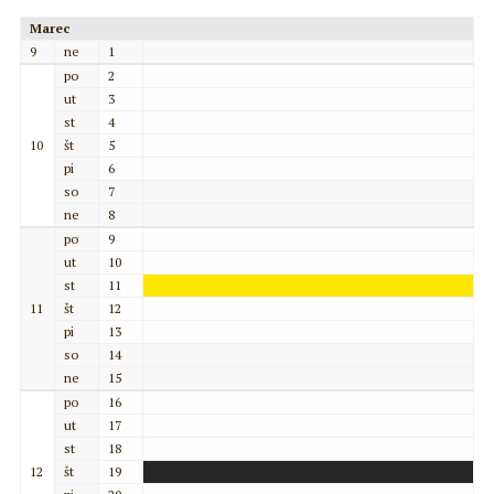
Marec
9
ne
1
po
2
ut
3
st
4
10
št
5
pi
6
so
7
ne
8
po
9
ut
10
st
11
11
št
12
pi
13
so
14
ne
15
po
16
ut
17
st
18
12
št
19