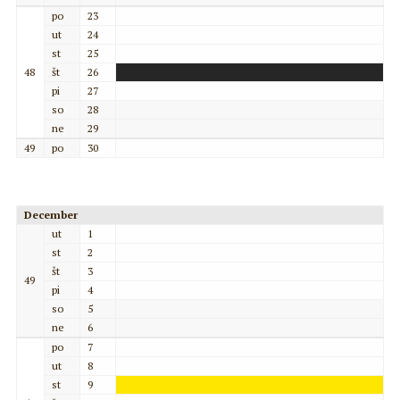
po
23
ut
24
st
25
48
št
26
pi
27
so
28
ne
29
49
po
30
December
ut
1
st
2
št
3
49
pi
4
so
5
ne
6
po
7
ut
8
st
9