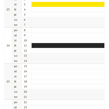
st
3
23
št
4
pi
5
so
6
ne
7
po
8
ut
9
st
10
24
št
11
pi
12
so
13
ne
14
po
15
ut
16
st
17
25
št
18
pi
19
so
20
ne
21
po
22
ut
23