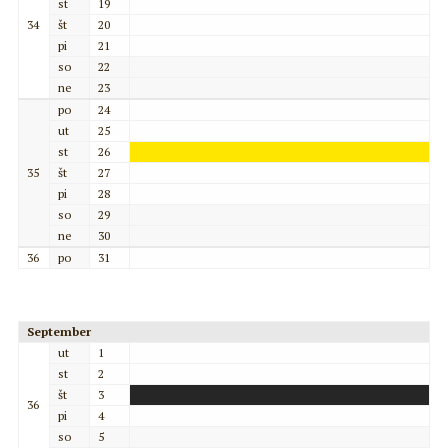
st
19
34
št
20
pi
21
so
22
ne
23
po
24
ut
25
st
26
35
št
27
pi
28
so
29
ne
30
36
po
31
September
ut
1
st
2
št
3
36
pi
4
so
5