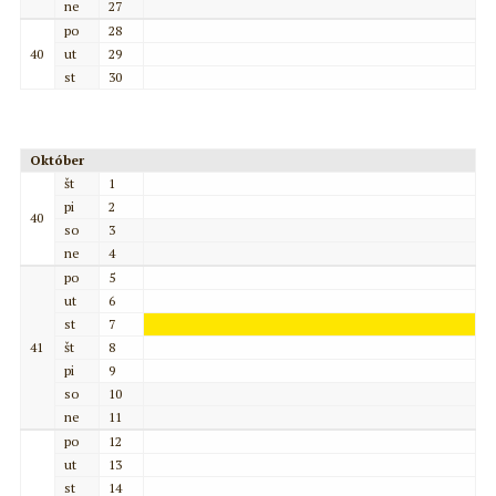
ne
27
po
28
40
ut
29
st
30
Október
št
1
pi
2
40
so
3
ne
4
po
5
ut
6
st
7
41
št
8
pi
9
so
10
ne
11
po
12
ut
13
st
14