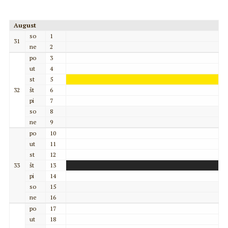
August
so
1
31
ne
2
po
3
ut
4
st
5
32
št
6
pi
7
so
8
ne
9
po
10
ut
11
st
12
33
št
13
pi
14
so
15
ne
16
po
17
ut
18