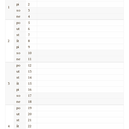
pi
2
1
so
3
ne
4
po
5
ut
6
st
7
2
št
8
pi
9
so
10
ne
11
po
12
ut
13
st
14
3
št
15
pi
16
so
17
ne
18
po
19
ut
20
st
21
4
št
22