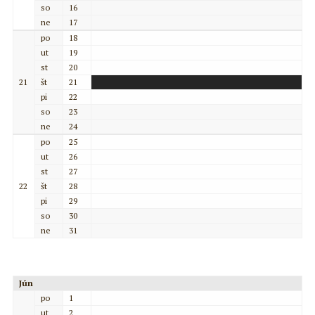
so
16
ne
17
po
18
ut
19
st
20
21
št
21
pi
22
so
23
ne
24
po
25
ut
26
st
27
22
št
28
pi
29
so
30
ne
31
Jún
po
1
ut
2