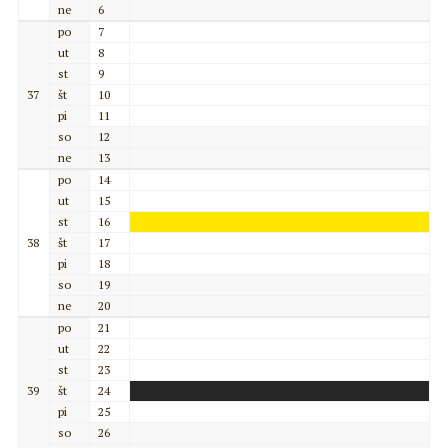
ne
6
po
7
ut
8
st
9
37
št
10
pi
11
so
12
ne
13
po
14
ut
15
st
16
38
št
17
pi
18
so
19
ne
20
po
21
ut
22
st
23
39
št
24
pi
25
so
26