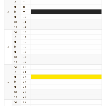
ut
7
st
8
15
št
9
pi
10
so
11
ne
12
po
13
ut
14
st
15
16
št
16
pi
17
so
18
ne
19
po
20
ut
21
st
22
17
št
23
pi
24
so
25
ne
26
po
27