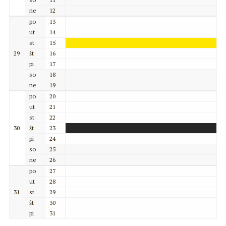
ne
12
po
13
ut
14
st
15
29
št
16
pi
17
so
18
ne
19
po
20
ut
21
st
22
30
št
23
pi
24
so
25
ne
26
po
27
ut
28
31
st
29
št
30
pi
31