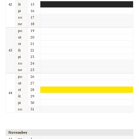
42
št
15
pi
16
so
17
ne
18
po
19
ut
20
st
21
43
št
22
pi
23
so
24
ne
25
po
26
ut
27
st
28
44
št
29
pi
30
so
31
November
44
ne
1