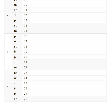
ut
10
st
11
7
št
12
pi
13
so
14
ne
15
po
16
ut
17
st
18
8
št
19
pi
20
so
21
ne
22
po
23
ut
24
st
25
9
št
26
pi
27
so
28