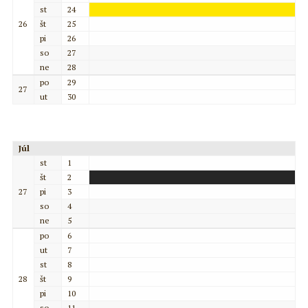
st
24
26
št
25
pi
26
so
27
ne
28
po
29
27
ut
30
Júl
st
1
št
2
27
pi
3
so
4
ne
5
po
6
ut
7
st
8
28
št
9
pi
10
so
11