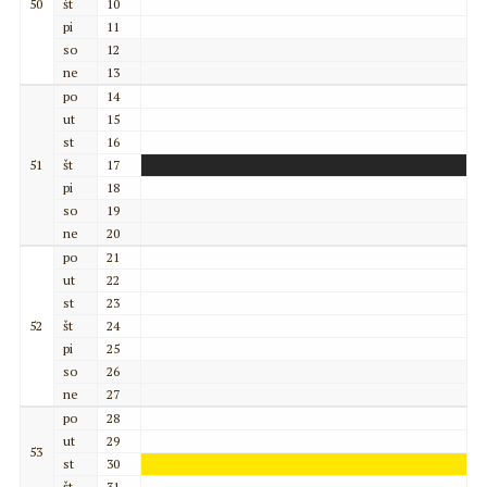
50
št
10
pi
11
so
12
ne
13
po
14
ut
15
st
16
51
št
17
pi
18
so
19
ne
20
po
21
ut
22
st
23
52
št
24
pi
25
so
26
ne
27
po
28
ut
29
53
st
30
št
31