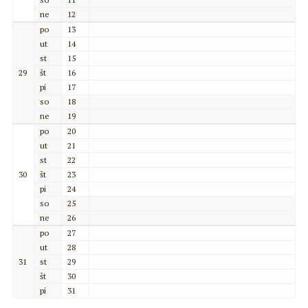
ne
12
po
13
ut
14
st
15
29
št
16
pi
17
so
18
ne
19
po
20
ut
21
st
22
30
št
23
pi
24
so
25
ne
26
po
27
ut
28
31
st
29
št
30
pi
31