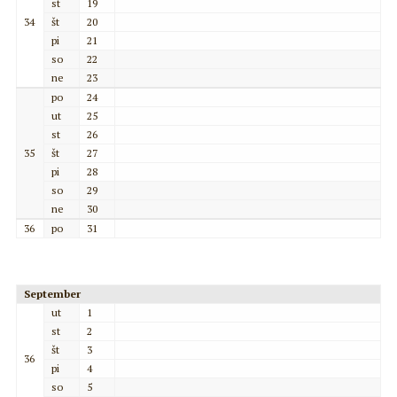
st
19
34
št
20
pi
21
so
22
ne
23
po
24
ut
25
st
26
35
št
27
pi
28
so
29
ne
30
36
po
31
September
ut
1
st
2
št
3
36
pi
4
so
5