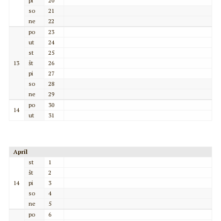
pi
20
so
21
ne
22
po
23
ut
24
st
25
13
št
26
pi
27
so
28
ne
29
po
30
14
ut
31
Apríl
st
1
št
2
14
pi
3
so
4
ne
5
po
6