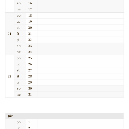
so
16
ne
17
po
18
ut
19
st
20
21
št
21
pi
22
so
23
ne
24
po
25
ut
26
st
27
22
št
28
pi
29
so
30
ne
31
Jún
po
1
ut
2