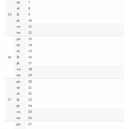
ut
7
st
8
15
št
9
pi
10
so
11
ne
12
po
13
ut
14
st
15
16
št
16
pi
17
so
18
ne
19
po
20
ut
21
st
22
17
št
23
pi
24
so
25
ne
26
po
27