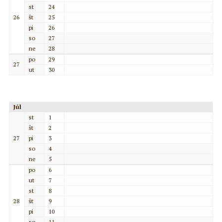
st
24
26
št
25
pi
26
so
27
ne
28
po
29
27
ut
30
Júl
st
1
št
2
27
pi
3
so
4
ne
5
po
6
ut
7
st
8
28
št
9
pi
10
so
11