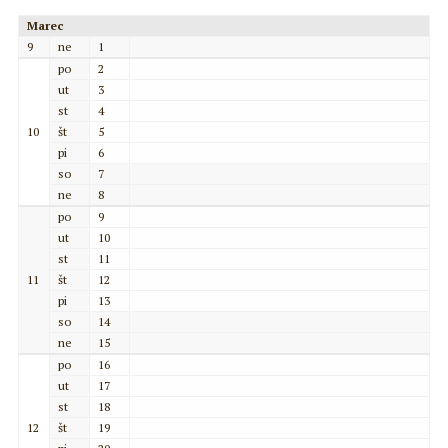
Marec
9
ne
1
po
2
ut
3
st
4
10
št
5
pi
6
so
7
ne
8
po
9
ut
10
st
11
11
št
12
pi
13
so
14
ne
15
po
16
ut
17
st
18
12
št
19