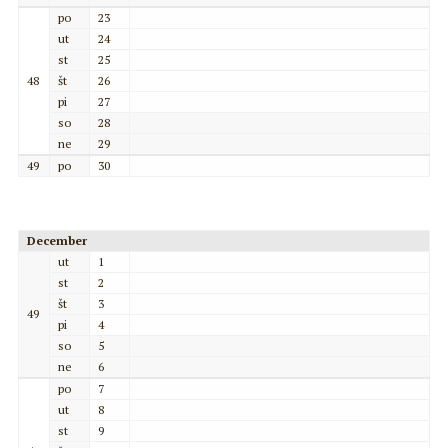
po
23
ut
24
st
25
48
št
26
pi
27
so
28
ne
29
49
po
30
December
ut
1
st
2
št
3
49
pi
4
so
5
ne
6
po
7
ut
8
st
9