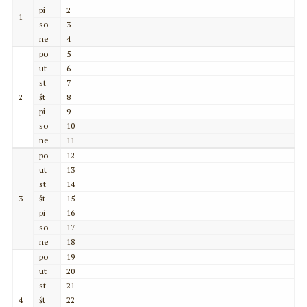
pi
2
1
so
3
ne
4
po
5
ut
6
st
7
2
št
8
pi
9
so
10
ne
11
po
12
ut
13
st
14
3
št
15
pi
16
so
17
ne
18
po
19
ut
20
st
21
4
št
22