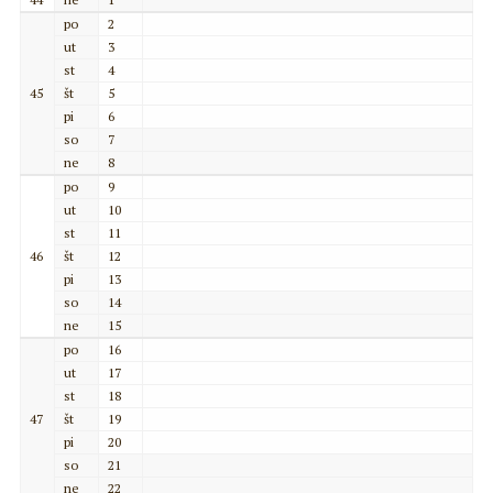
po
2
ut
3
st
4
45
št
5
pi
6
so
7
ne
8
po
9
ut
10
st
11
46
št
12
pi
13
so
14
ne
15
po
16
ut
17
st
18
47
št
19
pi
20
so
21
ne
22