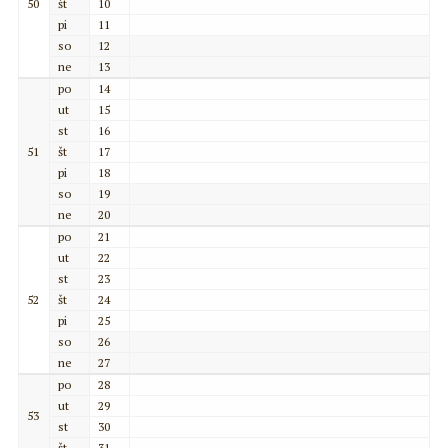
50
št
10
pi
11
so
12
ne
13
po
14
ut
15
st
16
51
št
17
pi
18
so
19
ne
20
po
21
ut
22
st
23
52
št
24
pi
25
so
26
ne
27
po
28
ut
29
53
st
30
št
31