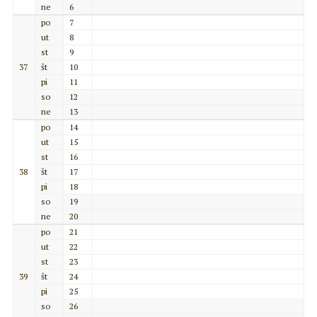
ne
6
po
7
ut
8
st
9
37
št
10
pi
11
so
12
ne
13
po
14
ut
15
st
16
38
št
17
pi
18
so
19
ne
20
po
21
ut
22
st
23
39
št
24
pi
25
so
26