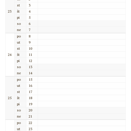
st
3
23
št
4
pi
5
so
6
ne
7
po
8
ut
9
st
10
24
št
11
pi
12
so
13
ne
14
po
15
ut
16
st
17
25
št
18
pi
19
so
20
ne
21
po
22
ut
23