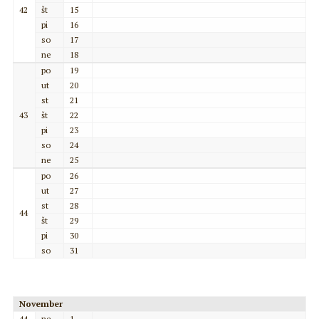
42
št
15
pi
16
so
17
ne
18
po
19
ut
20
st
21
43
št
22
pi
23
so
24
ne
25
po
26
ut
27
st
28
44
št
29
pi
30
so
31
November
44
ne
1