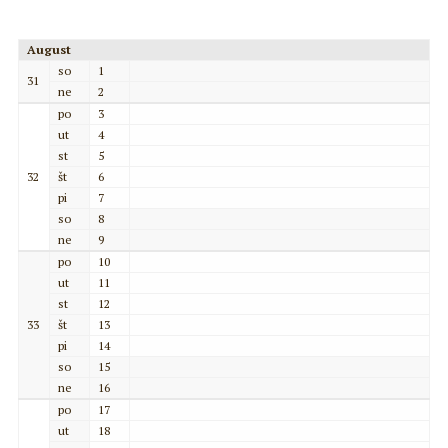
August
so
1
31
ne
2
po
3
ut
4
st
5
32
št
6
pi
7
so
8
ne
9
po
10
ut
11
st
12
33
št
13
pi
14
so
15
ne
16
po
17
ut
18