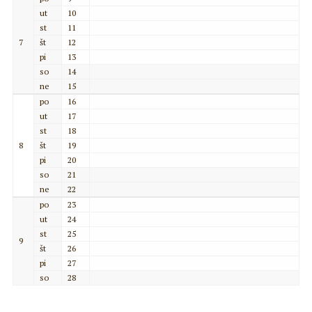
ut
10
st
11
7
št
12
pi
13
so
14
ne
15
po
16
ut
17
st
18
8
št
19
pi
20
so
21
ne
22
po
23
ut
24
st
25
9
št
26
pi
27
so
28