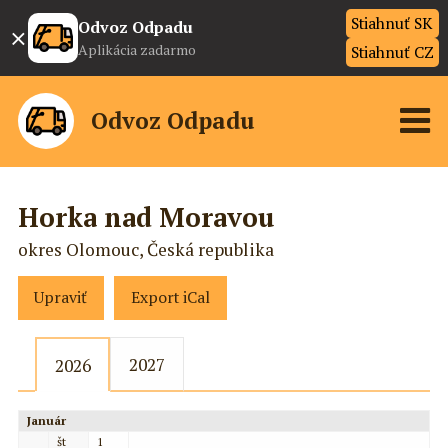
Stiahnuť SK
×
Odvoz Odpadu
Aplikácia zadarmo
Stiahnuť CZ
Odvoz Odpadu
Horka nad Moravou
okres Olomouc, Česká republika
Upraviť
Export iCal
2027
2026
Január
št
1