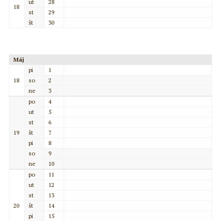
ut
28
18
st
29
št
30
Máj
pi
1
18
so
2
ne
3
po
4
ut
5
st
6
19
št
7
pi
8
so
9
ne
10
po
11
ut
12
st
13
20
št
14
pi
15