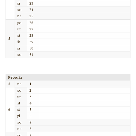
pi
23
so
24
ne
25
po
26
ut
27
st
28
5
št
29
pi
30
so
31
Február
5
ne
1
po
2
ut
3
st
4
6
št
5
pi
6
so
7
ne
8
po
9