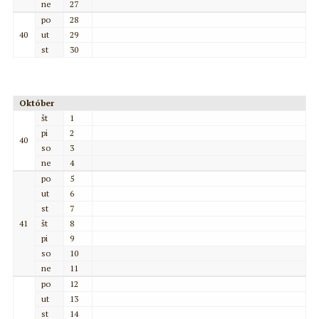
ne
27
po
28
40
ut
29
st
30
Október
št
1
pi
2
40
so
3
ne
4
po
5
ut
6
st
7
41
št
8
pi
9
so
10
ne
11
po
12
ut
13
st
14