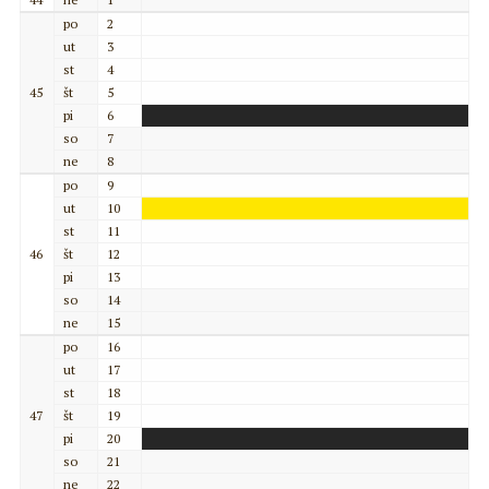
po
2
ut
3
st
4
45
št
5
pi
6
so
7
ne
8
po
9
ut
10
st
11
46
št
12
pi
13
so
14
ne
15
po
16
ut
17
st
18
47
št
19
pi
20
so
21
ne
22