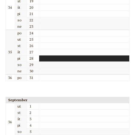
st
19
34
št
20
pi
21
so
22
ne
23
po
24
ut
25
st
26
35
št
27
pi
28
so
29
ne
30
36
po
31
September
ut
1
st
2
št
3
36
pi
4
so
5