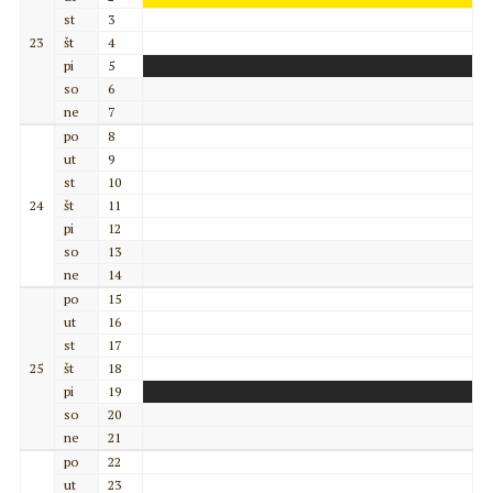
st
3
23
št
4
pi
5
so
6
ne
7
po
8
ut
9
st
10
24
št
11
pi
12
so
13
ne
14
po
15
ut
16
st
17
25
št
18
pi
19
so
20
ne
21
po
22
ut
23