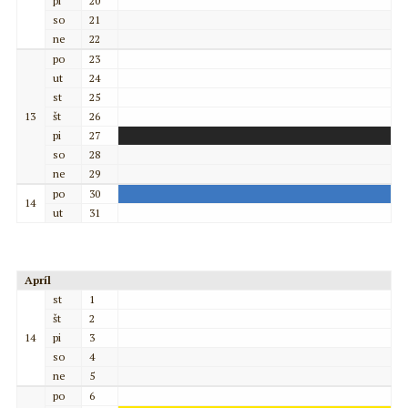
pi
20
so
21
ne
22
po
23
ut
24
st
25
13
št
26
pi
27
so
28
ne
29
po
30
14
ut
31
Apríl
st
1
št
2
14
pi
3
so
4
ne
5
po
6