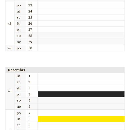
po
23
ut
24
st
25
48
št
26
pi
27
so
28
ne
29
49
po
30
December
ut
1
st
2
št
3
49
pi
4
so
5
ne
6
po
7
ut
8
st
9