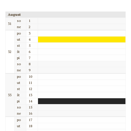
August
so
1
31
ne
2
po
3
ut
4
st
5
32
št
6
pi
7
so
8
ne
9
po
10
ut
11
st
12
33
št
13
pi
14
so
15
ne
16
po
17
ut
18