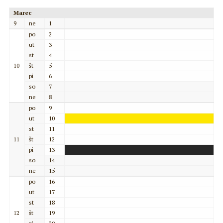
Marec
9
ne
1
po
2
ut
3
st
4
10
št
5
pi
6
so
7
ne
8
po
9
ut
10
st
11
11
št
12
pi
13
so
14
ne
15
po
16
ut
17
st
18
12
št
19