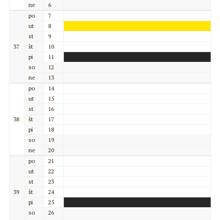
ne
6
po
7
ut
8
st
9
37
št
10
pi
11
so
12
ne
13
po
14
ut
15
st
16
38
št
17
pi
18
so
19
ne
20
po
21
ut
22
st
23
39
št
24
pi
25
so
26