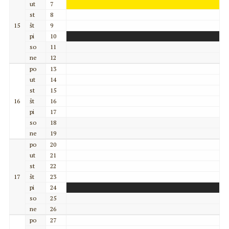
ut
7
st
8
15
št
9
pi
10
so
11
ne
12
po
13
ut
14
st
15
16
št
16
pi
17
so
18
ne
19
po
20
ut
21
st
22
17
št
23
pi
24
so
25
ne
26
po
27