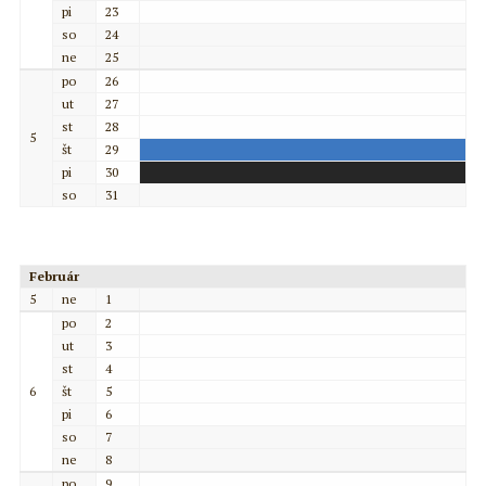
pi
23
so
24
ne
25
po
26
ut
27
st
28
5
št
29
pi
30
so
31
Február
5
ne
1
po
2
ut
3
st
4
6
št
5
pi
6
so
7
ne
8
po
9