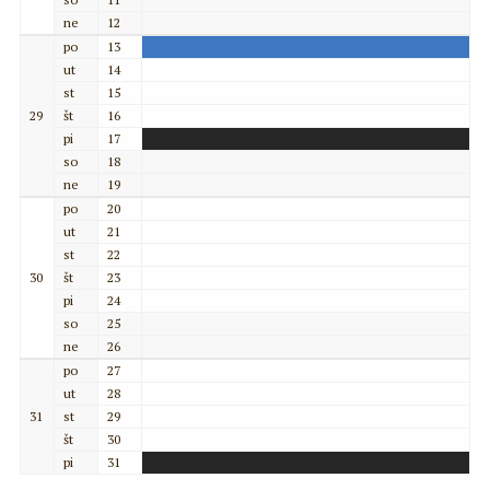
ne
12
po
13
ut
14
st
15
29
št
16
pi
17
so
18
ne
19
po
20
ut
21
st
22
30
št
23
pi
24
so
25
ne
26
po
27
ut
28
31
st
29
št
30
pi
31