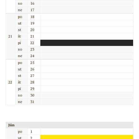
so
16
ne
17
po
18
ut
19
st
20
21
št
21
pi
22
so
23
ne
24
po
25
ut
26
st
27
22
št
28
pi
29
so
30
ne
31
Jún
po
1
ut
2