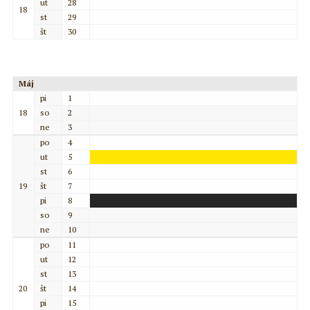
ut
28
18
st
29
št
30
Máj
pi
1
18
so
2
ne
3
po
4
ut
5
st
6
19
št
7
pi
8
so
9
ne
10
po
11
ut
12
st
13
20
št
14
pi
15