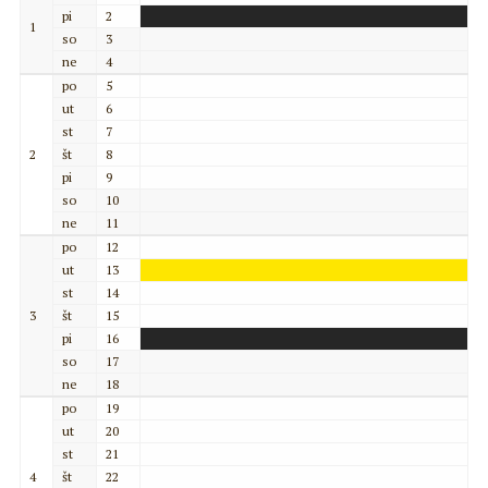
pi
2
1
so
3
ne
4
po
5
ut
6
st
7
2
št
8
pi
9
so
10
ne
11
po
12
ut
13
st
14
3
št
15
pi
16
so
17
ne
18
po
19
ut
20
st
21
4
št
22