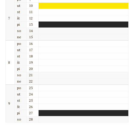
ut
10
st
11
7
št
12
pi
13
so
14
ne
15
po
16
ut
17
st
18
8
št
19
pi
20
so
21
ne
22
po
23
ut
24
st
25
9
št
26
pi
27
so
28