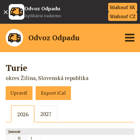
Stiahnuť SK
×
Odvoz Odpadu
Aplikácia zadarmo
Stiahnuť CZ
Odvoz Odpadu
Turie
okres Žilina, Slovenská republika
Upraviť
Export iCal
2027
2026
Január
št
1