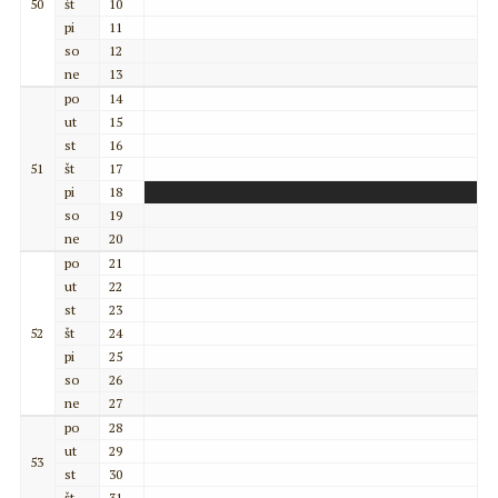
50
št
10
pi
11
so
12
ne
13
po
14
ut
15
st
16
51
št
17
pi
18
so
19
ne
20
po
21
ut
22
st
23
52
št
24
pi
25
so
26
ne
27
po
28
ut
29
53
st
30
št
31