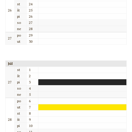
st
24
26
št
25
pi
26
so
27
ne
28
po
29
27
ut
30
Júl
st
1
št
2
27
pi
3
so
4
ne
5
po
6
ut
7
st
8
28
št
9
pi
10
so
11