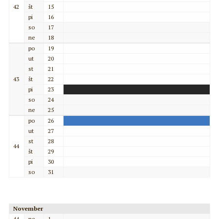
42
št
15
pi
16
so
17
ne
18
po
19
ut
20
st
21
43
št
22
pi
23
so
24
ne
25
po
26
ut
27
st
28
44
št
29
pi
30
so
31
November
44
ne
1