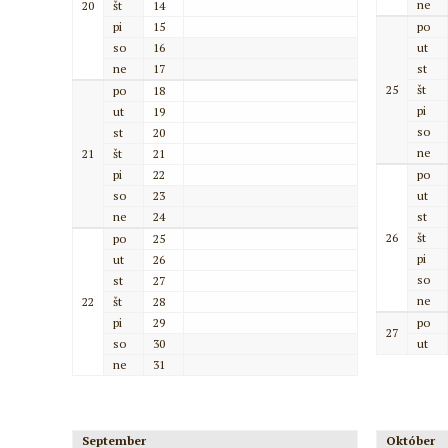
ne
20
št
14
pi
15
po
so
16
ut
ne
17
st
25
št
po
18
pi
ut
19
so
st
20
ne
21
št
21
pi
22
po
so
23
ut
ne
24
st
26
št
po
25
pi
ut
26
so
st
27
ne
22
št
28
pi
29
po
27
so
30
ut
ne
31
September
Október