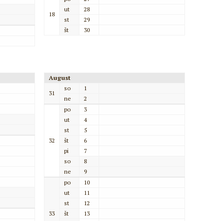
ut
28
18
st
29
št
30
August
so
1
31
ne
2
po
3
ut
4
st
5
32
št
6
pi
7
so
8
ne
9
po
10
ut
11
st
12
33
št
13