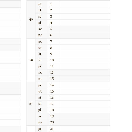
ut
1
st
2
št
3
49
pi
4
so
5
ne
6
po
7
ut
8
st
9
50
št
10
pi
11
so
12
ne
13
po
14
ut
15
st
16
51
št
17
pi
18
so
19
ne
20
po
21