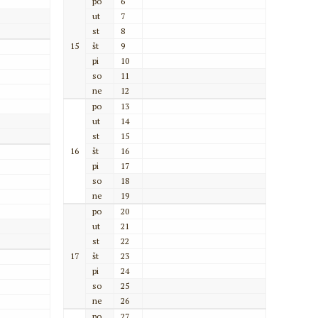
po
6
ut
7
st
8
15
št
9
pi
10
so
11
ne
12
po
13
ut
14
st
15
16
št
16
pi
17
so
18
ne
19
po
20
ut
21
st
22
17
št
23
pi
24
so
25
ne
26
po
27