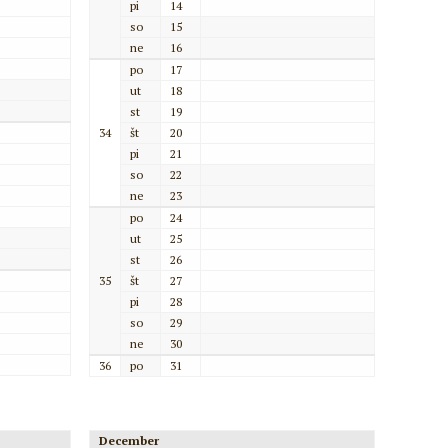
pi
14
so
15
ne
16
po
17
ut
18
st
19
34
št
20
pi
21
so
22
ne
23
po
24
ut
25
st
26
35
št
27
pi
28
so
29
ne
30
36
po
31
December