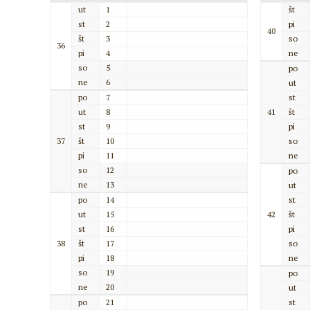
ut
1
št
st
2
pi
40
št
3
so
36
pi
4
ne
so
5
po
ne
6
ut
po
7
st
ut
8
41
št
st
9
pi
37
št
10
so
pi
11
ne
so
12
po
ne
13
ut
po
14
st
ut
15
42
št
st
16
pi
38
št
17
so
pi
18
ne
so
19
po
ne
20
ut
po
21
st