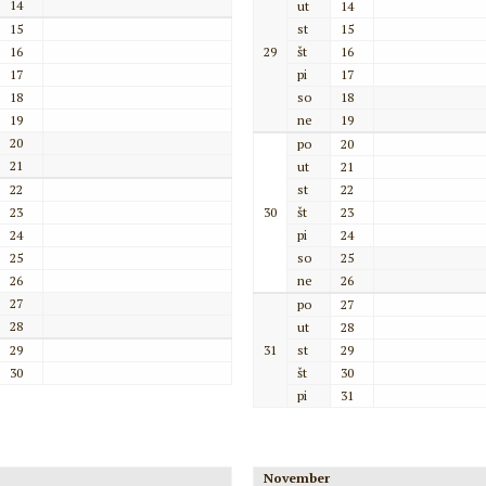
14
ut
14
15
st
15
16
29
št
16
17
pi
17
18
so
18
19
ne
19
20
po
20
21
ut
21
22
st
22
23
30
št
23
24
pi
24
25
so
25
26
ne
26
27
po
27
28
ut
28
29
31
st
29
30
št
30
pi
31
November