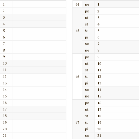
1
44
ne
1
2
po
2
3
ut
3
4
st
4
5
45
št
5
6
pi
6
7
so
7
8
ne
8
9
po
9
10
ut
10
11
st
11
12
46
št
12
13
pi
13
14
so
14
15
ne
15
16
po
16
17
ut
17
18
st
18
19
47
št
19
20
pi
20
21
so
21