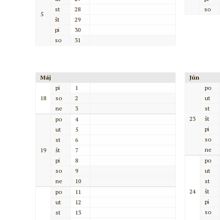
st
28
so
5
št
29
pi
30
so
31
Máj
Jún
pi
1
po
18
so
2
ut
ne
3
st
23
št
po
4
pi
ut
5
so
st
6
ne
19
št
7
pi
8
po
so
9
ut
ne
10
st
24
št
po
11
pi
ut
12
so
st
13