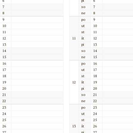
6
pi
6
7
so
7
8
ne
8
9
po
9
10
ut
10
11
st
11
12
11
št
12
13
pi
13
14
so
14
15
ne
15
16
po
16
17
ut
17
18
st
18
19
12
št
19
20
pi
20
21
so
21
22
ne
22
23
po
23
24
ut
24
25
st
25
26
13
št
26
27
pi
27