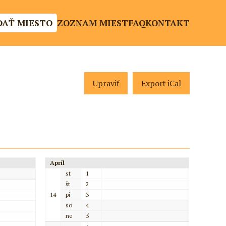
DAŤ MIESTO
ZOZNAM MIEST
FAQ
KONTAKT
Upraviť
Export iCal
Apríl
st
1
št
2
14
pi
3
so
4
ne
5