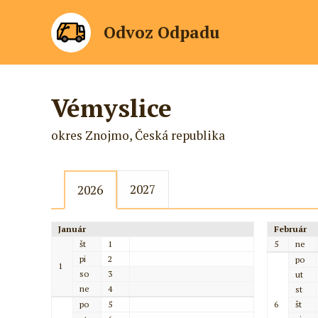
Odvoz Odpadu
Vémyslice
okres Znojmo, Česká republika
2027
2026
Január
Február
št
1
5
ne
pi
2
po
1
so
3
ut
ne
4
st
po
5
6
št