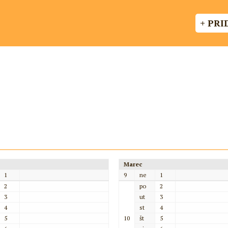
+ PRI
Marec
1
9
ne
1
2
po
2
3
ut
3
4
st
4
5
10
št
5