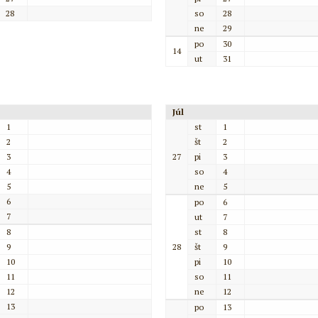
28
so
28
ne
29
po
30
14
ut
31
Júl
1
st
1
2
št
2
3
27
pi
3
4
so
4
5
ne
5
6
po
6
7
ut
7
8
st
8
9
28
št
9
10
pi
10
11
so
11
12
ne
12
13
po
13