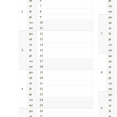
ut
6
pi
st
7
so
2
št
8
ne
pi
9
po
so
10
ut
ne
11
st
po
12
7
št
ut
13
pi
st
14
so
3
št
15
ne
pi
16
po
so
17
ut
ne
18
st
po
19
8
št
ut
20
pi
st
21
so
4
št
22
ne
pi
23
po
so
24
ut
ne
25
st
9
po
26
št
ut
27
pi