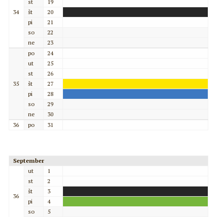
st
19
34
št
20
pi
21
so
22
ne
23
po
24
ut
25
st
26
35
št
27
pi
28
so
29
ne
30
36
po
31
September
ut
1
st
2
št
3
36
pi
4
so
5