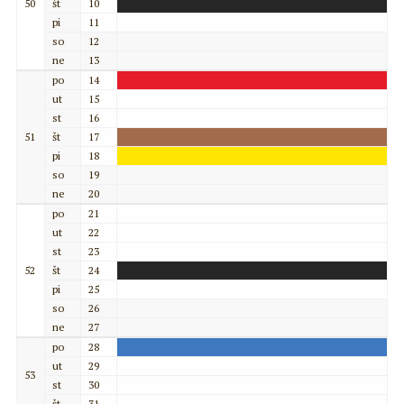
50
št
10
pi
11
so
12
ne
13
po
14
ut
15
st
16
51
št
17
pi
18
so
19
ne
20
po
21
ut
22
st
23
52
št
24
pi
25
so
26
ne
27
po
28
ut
29
53
st
30
št
31