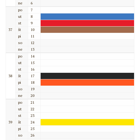
ne
6
po
7
ut
8
st
9
37
št
10
pi
11
so
12
ne
13
po
14
ut
15
st
16
38
št
17
pi
18
so
19
ne
20
po
21
ut
22
st
23
39
št
24
pi
25
so
26