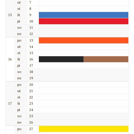
ut
7
st
8
15
št
9
pi
10
so
11
ne
12
po
13
ut
14
st
15
16
št
16
pi
17
so
18
ne
19
po
20
ut
21
st
22
17
št
23
pi
24
so
25
ne
26
po
27