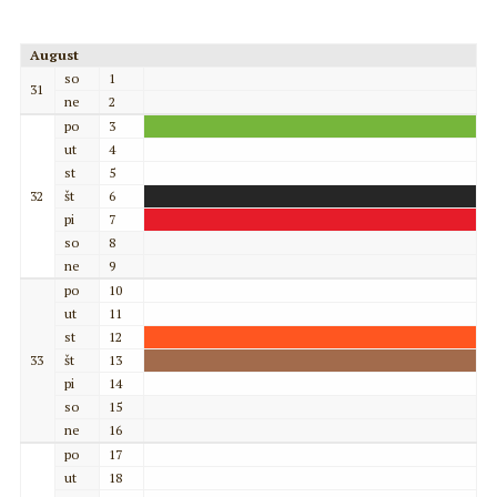
August
so
1
31
ne
2
po
3
ut
4
st
5
32
št
6
pi
7
so
8
ne
9
po
10
ut
11
st
12
33
št
13
pi
14
so
15
ne
16
po
17
ut
18