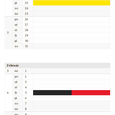
pi
23
so
24
ne
25
po
26
ut
27
st
28
5
št
29
pi
30
so
31
Február
5
ne
1
po
2
ut
3
st
4
6
št
5
pi
6
so
7
ne
8
po
9