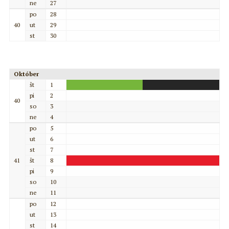
ne
27
po
28
40
ut
29
st
30
Október
št
1
pi
2
40
so
3
ne
4
po
5
ut
6
st
7
41
št
8
pi
9
so
10
ne
11
po
12
ut
13
st
14