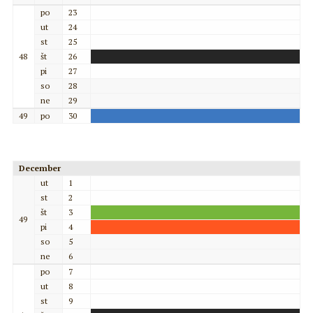
po
23
ut
24
st
25
48
št
26
pi
27
so
28
ne
29
49
po
30
December
ut
1
st
2
št
3
49
pi
4
so
5
ne
6
po
7
ut
8
st
9