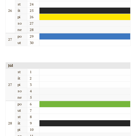
st
24
26
št
25
pi
26
so
27
ne
28
po
29
27
ut
30
Júl
st
1
št
2
27
pi
3
so
4
ne
5
po
6
ut
7
st
8
28
št
9
pi
10
so
11