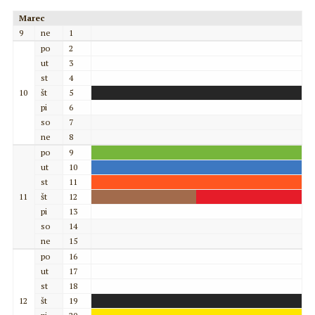
Marec
9
ne
1
po
2
ut
3
st
4
10
št
5
pi
6
so
7
ne
8
po
9
ut
10
st
11
11
št
12
pi
13
so
14
ne
15
po
16
ut
17
st
18
12
št
19