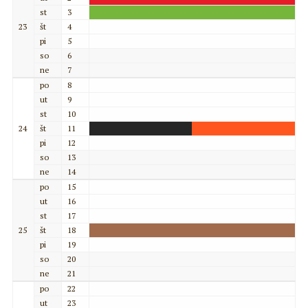
st
3
23
št
4
pi
5
so
6
ne
7
po
8
ut
9
st
10
24
št
11
pi
12
so
13
ne
14
po
15
ut
16
st
17
25
št
18
pi
19
so
20
ne
21
po
22
ut
23