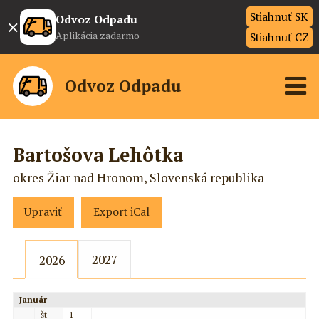
Stiahnuť SK
×
Odvoz Odpadu
Aplikácia zadarmo
Stiahnuť CZ
Odvoz Odpadu
Bartošova Lehôtka
okres Žiar nad Hronom, Slovenská republika
Upraviť
Export iCal
2027
2026
Január
št
1