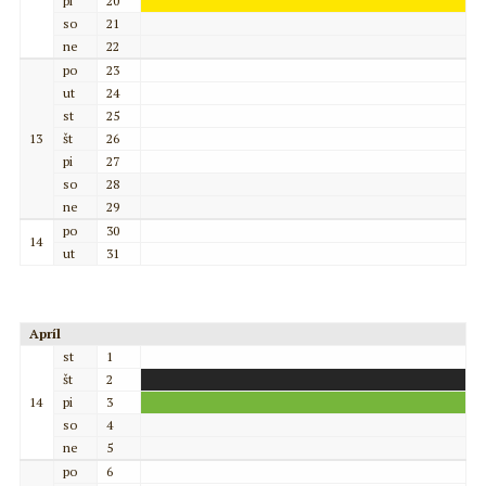
pi
20
so
21
ne
22
po
23
ut
24
st
25
13
št
26
pi
27
so
28
ne
29
po
30
14
ut
31
Apríl
st
1
št
2
14
pi
3
so
4
ne
5
po
6