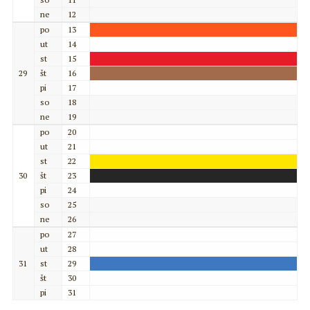
ne
12
po
13
ut
14
st
15
29
št
16
pi
17
so
18
ne
19
po
20
ut
21
st
22
30
št
23
pi
24
so
25
ne
26
po
27
ut
28
31
st
29
št
30
pi
31