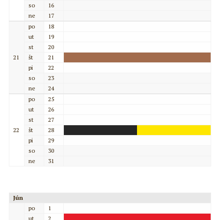
so
16
ne
17
po
18
ut
19
st
20
21
št
21
pi
22
so
23
ne
24
po
25
ut
26
st
27
22
št
28
pi
29
so
30
ne
31
Jún
po
1
ut
2