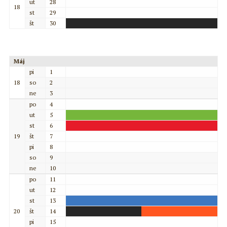
ut
28
18
st
29
št
30
Máj
pi
1
18
so
2
ne
3
po
4
ut
5
st
6
19
št
7
pi
8
so
9
ne
10
po
11
ut
12
st
13
20
št
14
pi
15