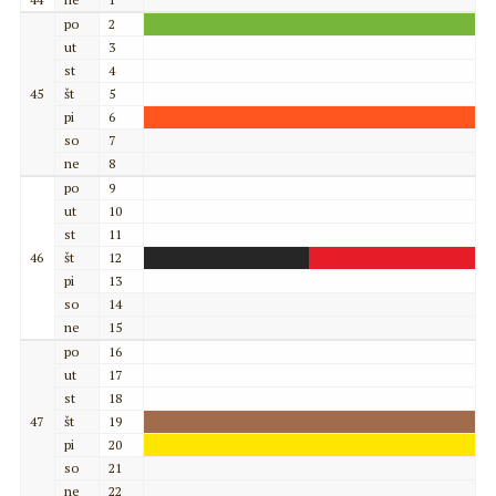
po
2
ut
3
st
4
45
št
5
pi
6
so
7
ne
8
po
9
ut
10
st
11
46
št
12
pi
13
so
14
ne
15
po
16
ut
17
st
18
47
št
19
pi
20
so
21
ne
22