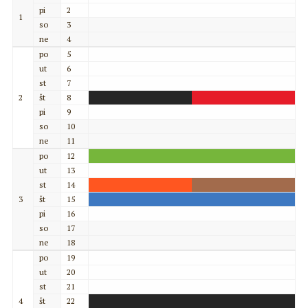
pi
2
1
so
3
ne
4
po
5
ut
6
st
7
2
št
8
pi
9
so
10
ne
11
po
12
ut
13
st
14
3
št
15
pi
16
so
17
ne
18
po
19
ut
20
st
21
4
št
22