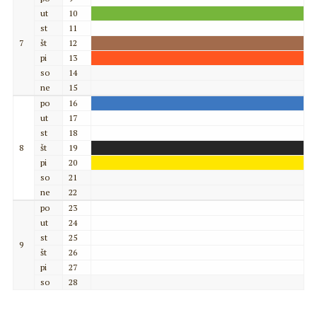
ut
10
st
11
7
št
12
pi
13
so
14
ne
15
po
16
ut
17
st
18
8
št
19
pi
20
so
21
ne
22
po
23
ut
24
st
25
9
št
26
pi
27
so
28