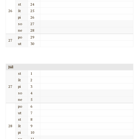
st
24
26
št
25
pi
26
so
27
ne
28
po
29
27
ut
30
Júl
st
1
št
2
27
pi
3
so
4
ne
5
po
6
ut
7
st
8
28
št
9
pi
10
so
11