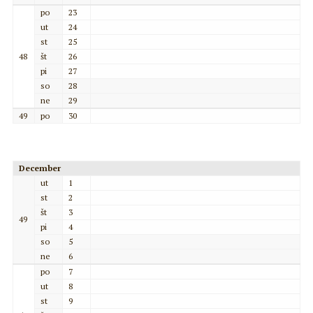
po
23
ut
24
st
25
48
št
26
pi
27
so
28
ne
29
49
po
30
December
ut
1
st
2
št
3
49
pi
4
so
5
ne
6
po
7
ut
8
st
9