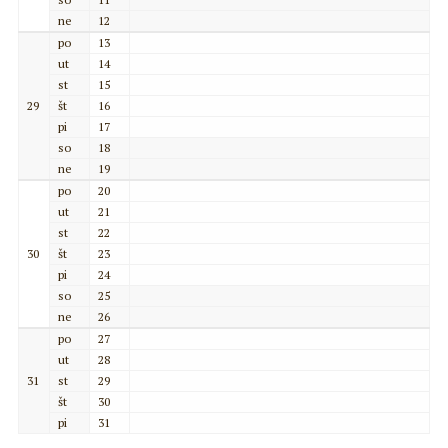
ne
12
po
13
ut
14
st
15
29
št
16
pi
17
so
18
ne
19
po
20
ut
21
st
22
30
št
23
pi
24
so
25
ne
26
po
27
ut
28
31
st
29
št
30
pi
31