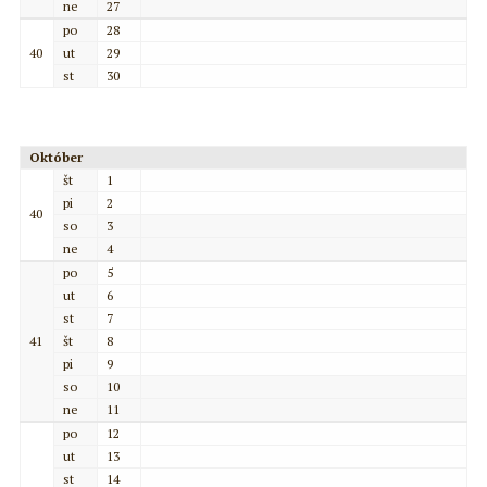
ne
27
po
28
40
ut
29
st
30
Október
št
1
pi
2
40
so
3
ne
4
po
5
ut
6
st
7
41
št
8
pi
9
so
10
ne
11
po
12
ut
13
st
14