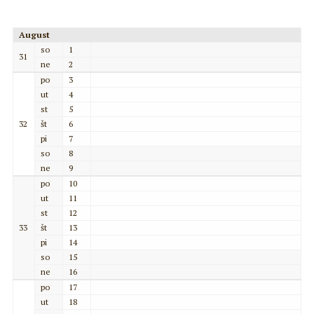
August
so
1
31
ne
2
po
3
ut
4
st
5
32
št
6
pi
7
so
8
ne
9
po
10
ut
11
st
12
33
št
13
pi
14
so
15
ne
16
po
17
ut
18