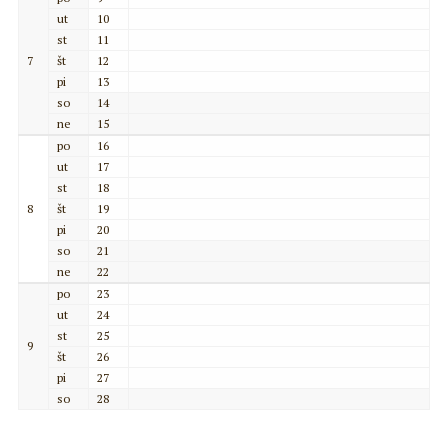
ut
10
st
11
7
št
12
pi
13
so
14
ne
15
po
16
ut
17
st
18
8
št
19
pi
20
so
21
ne
22
po
23
ut
24
st
25
9
št
26
pi
27
so
28