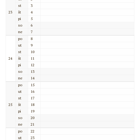
st
3
23
št
4
pi
5
so
6
ne
7
po
8
ut
9
st
10
24
št
11
pi
12
so
13
ne
14
po
15
ut
16
st
17
25
št
18
pi
19
so
20
ne
21
po
22
ut
23