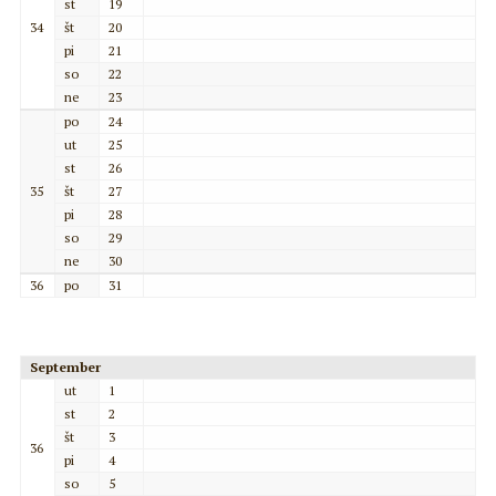
st
19
34
št
20
pi
21
so
22
ne
23
po
24
ut
25
st
26
35
št
27
pi
28
so
29
ne
30
36
po
31
September
ut
1
st
2
št
3
36
pi
4
so
5