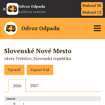
Stiahnuť SK
×
Odvoz Odpadu
Aplikácia zadarmo
Stiahnuť CZ
Odvoz Odpadu
Slovenské Nové Mesto
okres Trebišov, Slovenská republika
Upraviť
Export iCal
2027
2026
Január
št
1