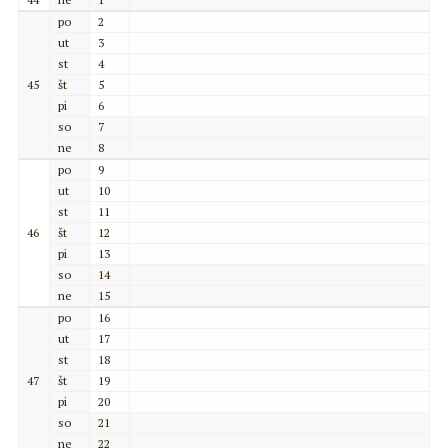
po
2
ut
3
st
4
45
št
5
pi
6
so
7
ne
8
po
9
ut
10
st
11
46
št
12
pi
13
so
14
ne
15
po
16
ut
17
st
18
47
št
19
pi
20
so
21
ne
22