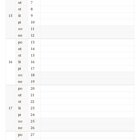
ut
7
st
8
15
št
9
pi
10
so
11
ne
12
po
13
ut
14
st
15
16
št
16
pi
17
so
18
ne
19
po
20
ut
21
st
22
17
št
23
pi
24
so
25
ne
26
po
27