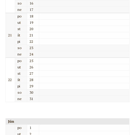
so
16
ne
17
po
18
ut
19
st
20
21
št
21
pi
22
so
23
ne
24
po
25
ut
26
st
27
22
št
28
pi
29
so
30
ne
31
Jún
po
1
ut
2