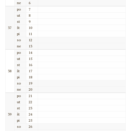
ne
6
po
7
ut
8
st
9
37
št
10
pi
11
so
12
ne
13
po
14
ut
15
st
16
38
št
17
pi
18
so
19
ne
20
po
21
ut
22
st
23
39
št
24
pi
25
so
26