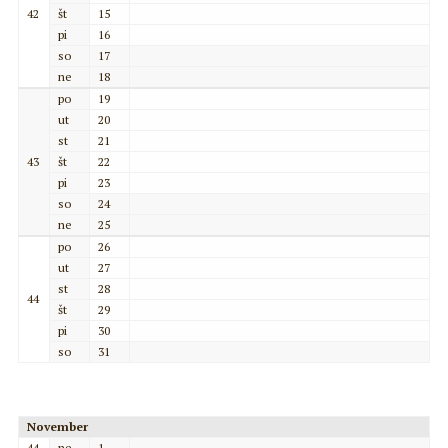
42
št
15
pi
16
so
17
ne
18
po
19
ut
20
st
21
43
št
22
pi
23
so
24
ne
25
po
26
ut
27
st
28
44
št
29
pi
30
so
31
November
44
ne
1