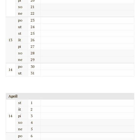
pi
20
so
21
ne
22
po
23
ut
24
st
25
13
št
26
pi
27
so
28
ne
29
po
30
14
ut
31
Apríl
st
1
št
2
14
pi
3
so
4
ne
5
po
6