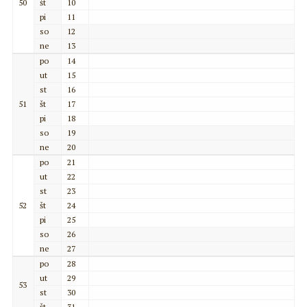
50
št
10
pi
11
so
12
ne
13
po
14
ut
15
st
16
51
št
17
pi
18
so
19
ne
20
po
21
ut
22
st
23
52
št
24
pi
25
so
26
ne
27
po
28
ut
29
53
st
30
št
31