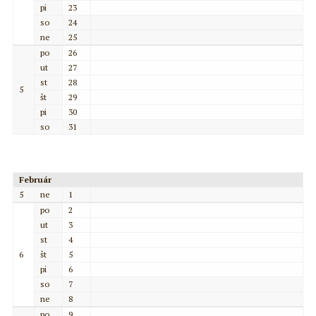
pi
23
so
24
ne
25
po
26
ut
27
st
28
5
št
29
pi
30
so
31
Február
5
ne
1
po
2
ut
3
st
4
6
št
5
pi
6
so
7
ne
8
po
9