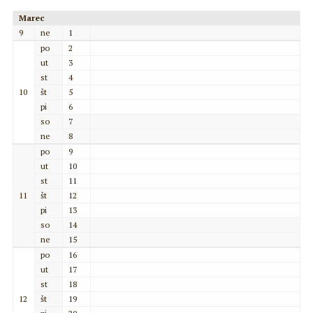
Marec
9
ne
1
po
2
ut
3
st
4
10
št
5
pi
6
so
7
ne
8
po
9
ut
10
st
11
11
št
12
pi
13
so
14
ne
15
po
16
ut
17
st
18
12
št
19