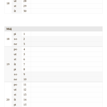
ut
28
18
st
29
št
30
Máj
pi
1
18
so
2
ne
3
po
4
ut
5
st
6
19
št
7
pi
8
so
9
ne
10
po
11
ut
12
st
13
20
št
14
pi
15