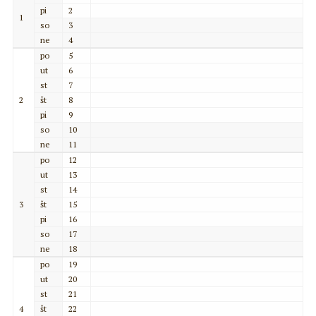
pi
2
1
so
3
ne
4
po
5
ut
6
st
7
2
št
8
pi
9
so
10
ne
11
po
12
ut
13
st
14
3
št
15
pi
16
so
17
ne
18
po
19
ut
20
st
21
4
št
22