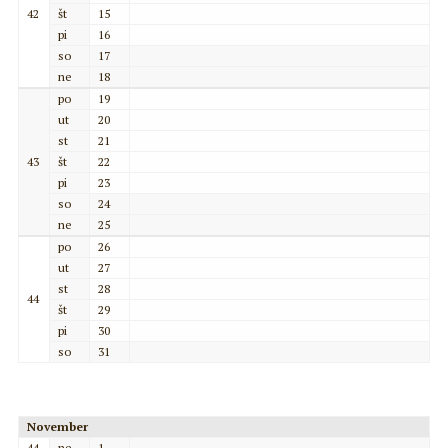
42
št
15
pi
16
so
17
ne
18
po
19
ut
20
st
21
43
št
22
pi
23
so
24
ne
25
po
26
ut
27
st
28
44
št
29
pi
30
so
31
November
44
ne
1