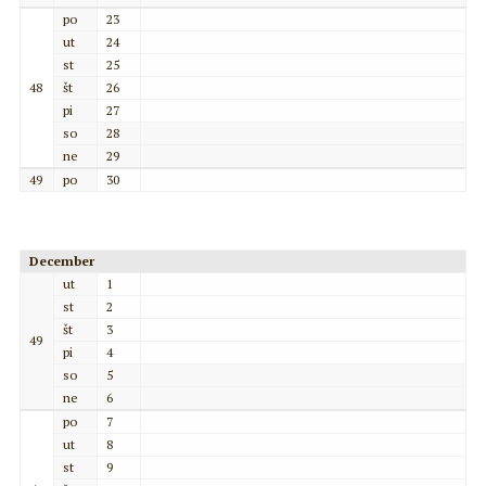
po
23
ut
24
st
25
48
št
26
pi
27
so
28
ne
29
49
po
30
December
ut
1
st
2
št
3
49
pi
4
so
5
ne
6
po
7
ut
8
st
9