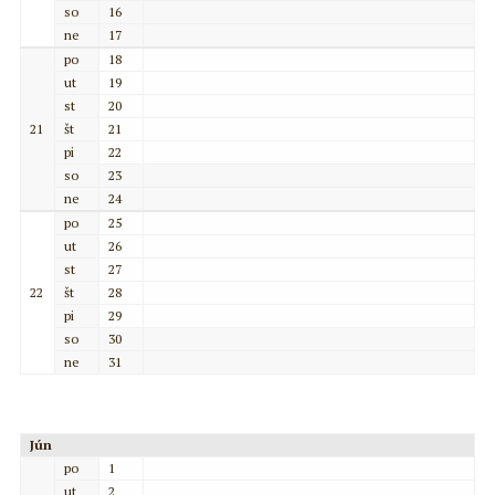
so
16
ne
17
po
18
ut
19
st
20
21
št
21
pi
22
so
23
ne
24
po
25
ut
26
st
27
22
št
28
pi
29
so
30
ne
31
Jún
po
1
ut
2