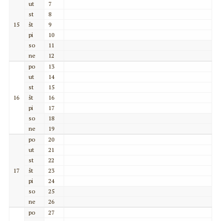
ut
7
st
8
15
št
9
pi
10
so
11
ne
12
po
13
ut
14
st
15
16
št
16
pi
17
so
18
ne
19
po
20
ut
21
st
22
17
št
23
pi
24
so
25
ne
26
po
27