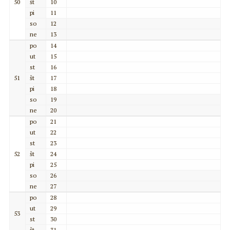
50
št
10
pi
11
so
12
ne
13
po
14
ut
15
st
16
51
št
17
pi
18
so
19
ne
20
po
21
ut
22
st
23
52
št
24
pi
25
so
26
ne
27
po
28
ut
29
53
st
30
št
31