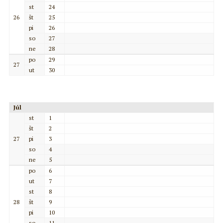
st
24
26
št
25
pi
26
so
27
ne
28
po
29
27
ut
30
Júl
st
1
št
2
27
pi
3
so
4
ne
5
po
6
ut
7
st
8
28
št
9
pi
10
so
11