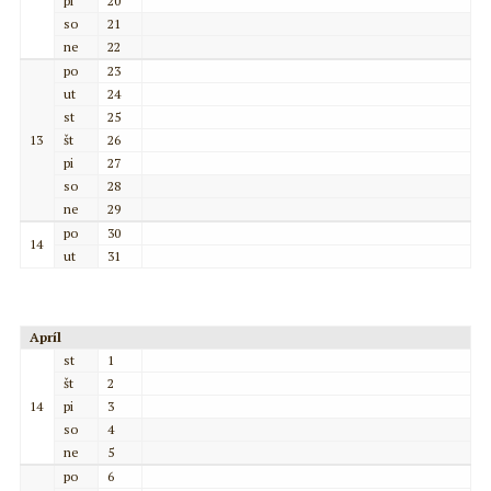
pi
20
so
21
ne
22
po
23
ut
24
st
25
13
št
26
pi
27
so
28
ne
29
po
30
14
ut
31
Apríl
st
1
št
2
14
pi
3
so
4
ne
5
po
6