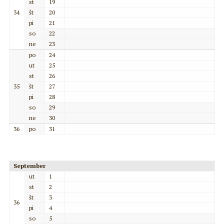
st
19
34
št
20
pi
21
so
22
ne
23
po
24
ut
25
st
26
35
št
27
pi
28
so
29
ne
30
36
po
31
September
ut
1
st
2
št
3
36
pi
4
so
5