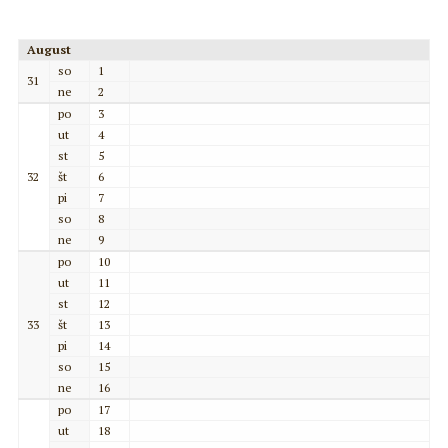
August
so
1
31
ne
2
po
3
ut
4
st
5
32
št
6
pi
7
so
8
ne
9
po
10
ut
11
st
12
33
št
13
pi
14
so
15
ne
16
po
17
ut
18