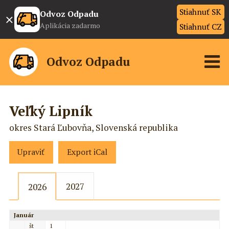
Stiahnuť SK
×
Odvoz Odpadu
Aplikácia zadarmo
Stiahnuť CZ
Odvoz Odpadu
Veľký Lipník
okres Stará Ľubovňa, Slovenská republika
Upraviť
Export iCal
2027
2026
Január
št
1