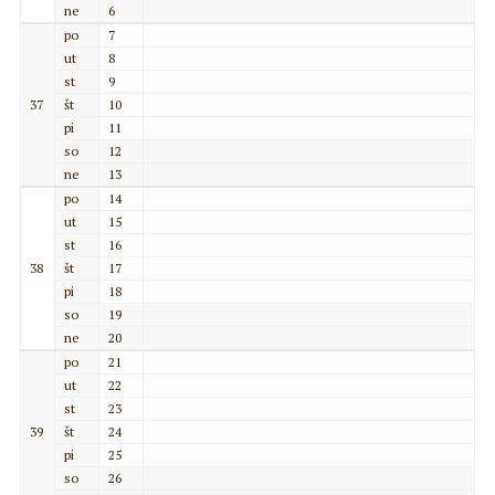
ne
6
po
7
ut
8
st
9
37
št
10
pi
11
so
12
ne
13
po
14
ut
15
st
16
38
št
17
pi
18
so
19
ne
20
po
21
ut
22
st
23
39
št
24
pi
25
so
26