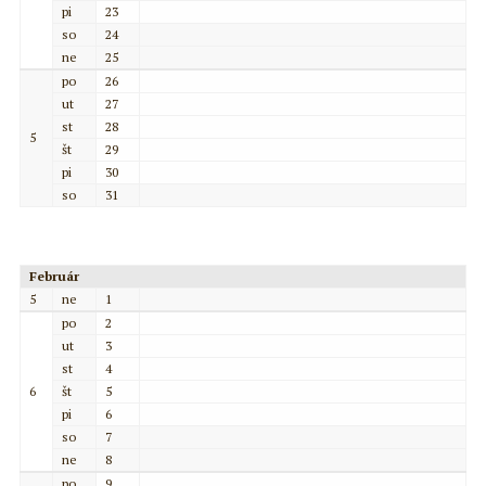
pi
23
so
24
ne
25
po
26
ut
27
st
28
5
št
29
pi
30
so
31
Február
5
ne
1
po
2
ut
3
st
4
6
št
5
pi
6
so
7
ne
8
po
9