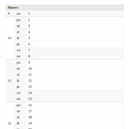
Marec
9
ne
1
po
2
ut
3
st
4
10
št
5
pi
6
so
7
ne
8
po
9
ut
10
st
11
11
št
12
pi
13
so
14
ne
15
po
16
ut
17
st
18
12
št
19