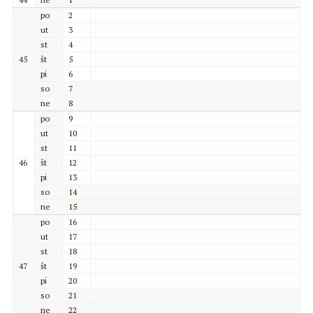
po
2
ut
3
st
4
45
št
5
pi
6
so
7
ne
8
po
9
ut
10
st
11
46
št
12
pi
13
so
14
ne
15
po
16
ut
17
st
18
47
št
19
pi
20
so
21
ne
22