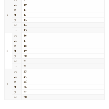
ut
10
st
11
7
št
12
pi
13
so
14
ne
15
po
16
ut
17
st
18
8
št
19
pi
20
so
21
ne
22
po
23
ut
24
st
25
9
št
26
pi
27
so
28