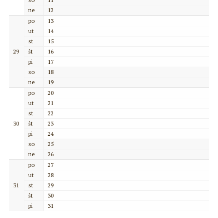
ne
12
po
13
ut
14
st
15
29
št
16
pi
17
so
18
ne
19
po
20
ut
21
st
22
30
št
23
pi
24
so
25
ne
26
po
27
ut
28
31
st
29
št
30
pi
31