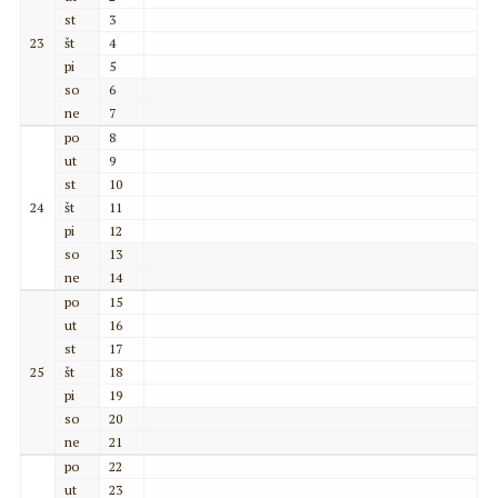
st
3
23
št
4
pi
5
so
6
ne
7
po
8
ut
9
st
10
24
št
11
pi
12
so
13
ne
14
po
15
ut
16
st
17
25
št
18
pi
19
so
20
ne
21
po
22
ut
23