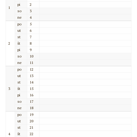
pi
2
1
so
3
ne
4
po
5
ut
6
st
7
2
št
8
pi
9
so
10
ne
11
po
12
ut
13
st
14
3
št
15
pi
16
so
17
ne
18
po
19
ut
20
st
21
4
št
22