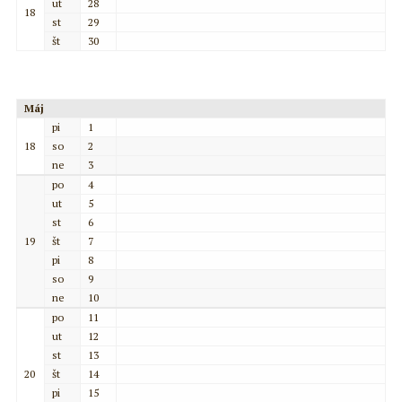
ut
28
18
st
29
št
30
Máj
pi
1
18
so
2
ne
3
po
4
ut
5
st
6
19
št
7
pi
8
so
9
ne
10
po
11
ut
12
st
13
20
št
14
pi
15