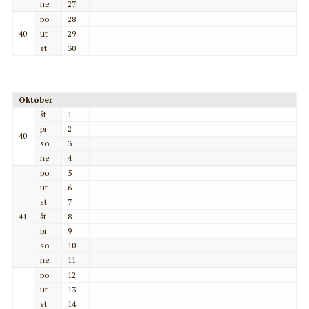
ne
27
po
28
40
ut
29
st
30
Október
št
1
pi
2
40
so
3
ne
4
po
5
ut
6
st
7
41
št
8
pi
9
so
10
ne
11
po
12
ut
13
st
14