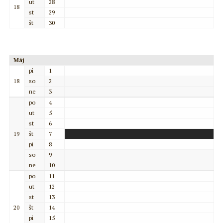
ut
28
18
st
29
št
30
Máj
pi
1
18
so
2
ne
3
po
4
ut
5
st
6
19
št
7
pi
8
so
9
ne
10
po
11
ut
12
st
13
20
št
14
pi
15