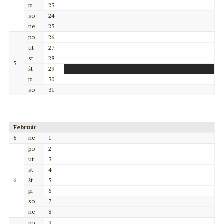
pi
23
so
24
ne
25
po
26
ut
27
st
28
5
št
29
pi
30
so
31
Február
5
ne
1
po
2
ut
3
st
4
6
št
5
pi
6
so
7
ne
8
po
9