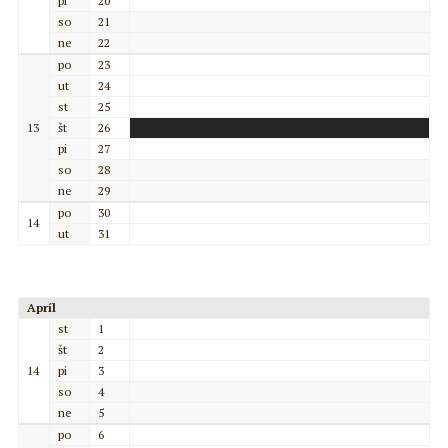
pi
20
so
21
ne
22
po
23
ut
24
st
25
13
št
26
pi
27
so
28
ne
29
po
30
14
ut
31
Apríl
st
1
št
2
14
pi
3
so
4
ne
5
po
6