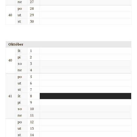
ne
27
po
28
40
ut
29
st
30
Október
št
1
pi
2
40
so
3
ne
4
po
5
ut
6
st
7
41
št
8
pi
9
so
10
ne
11
po
12
ut
13
st
14