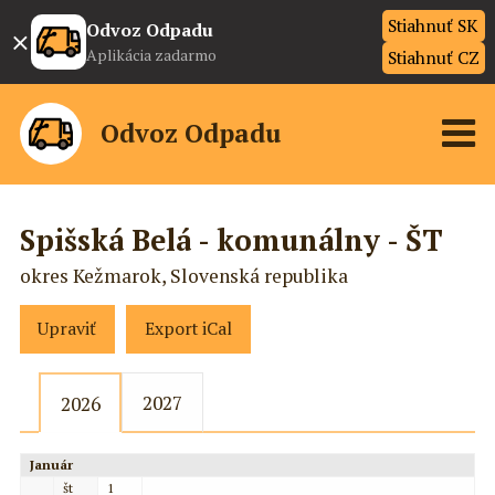
Stiahnuť SK
×
Odvoz Odpadu
Aplikácia zadarmo
Stiahnuť CZ
Odvoz Odpadu
Spišská Belá - komunálny - ŠT
okres Kežmarok, Slovenská republika
Upraviť
Export iCal
2027
2026
Január
št
1