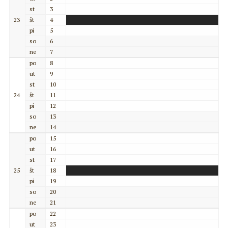
st
3
23
št
4
pi
5
so
6
ne
7
po
8
ut
9
st
10
24
št
11
pi
12
so
13
ne
14
po
15
ut
16
st
17
25
št
18
pi
19
so
20
ne
21
po
22
ut
23