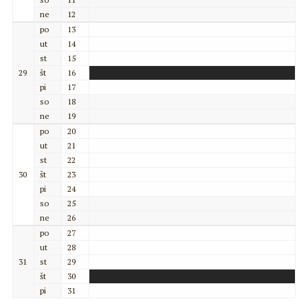
ne
12
po
13
ut
14
st
15
29
št
16
pi
17
so
18
ne
19
po
20
ut
21
st
22
30
št
23
pi
24
so
25
ne
26
po
27
ut
28
31
st
29
št
30
pi
31