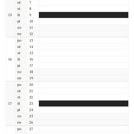
ut
7
st
8
15
št
9
pi
10
so
11
ne
12
po
13
ut
14
st
15
16
št
16
pi
17
so
18
ne
19
po
20
ut
21
st
22
17
št
23
pi
24
so
25
ne
26
po
27