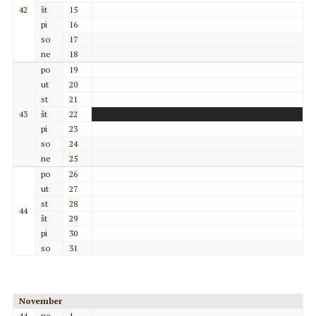
42
št
15
pi
16
so
17
ne
18
po
19
ut
20
st
21
43
št
22
pi
23
so
24
ne
25
po
26
ut
27
st
28
44
št
29
pi
30
so
31
November
44
ne
1