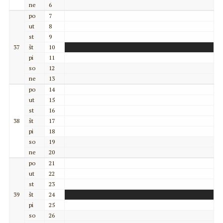
ne
6
po
7
ut
8
st
9
37
št
10
pi
11
so
12
ne
13
po
14
ut
15
st
16
38
št
17
pi
18
so
19
ne
20
po
21
ut
22
st
23
39
št
24
pi
25
so
26