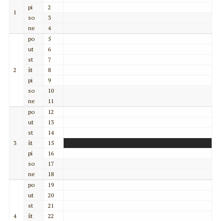
pi
2
1
so
3
ne
4
po
5
ut
6
st
7
2
št
8
pi
9
so
10
ne
11
po
12
ut
13
st
14
3
št
15
pi
16
so
17
ne
18
po
19
ut
20
st
21
4
št
22