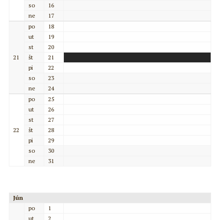
so
16
ne
17
po
18
ut
19
st
20
21
št
21
pi
22
so
23
ne
24
po
25
ut
26
st
27
22
št
28
pi
29
so
30
ne
31
Jún
po
1
ut
2