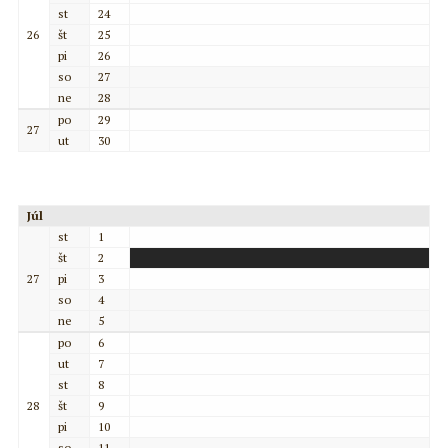
st
24
26
št
25
pi
26
so
27
ne
28
po
29
27
ut
30
Júl
st
1
št
2
27
pi
3
so
4
ne
5
po
6
ut
7
st
8
28
št
9
pi
10
so
11