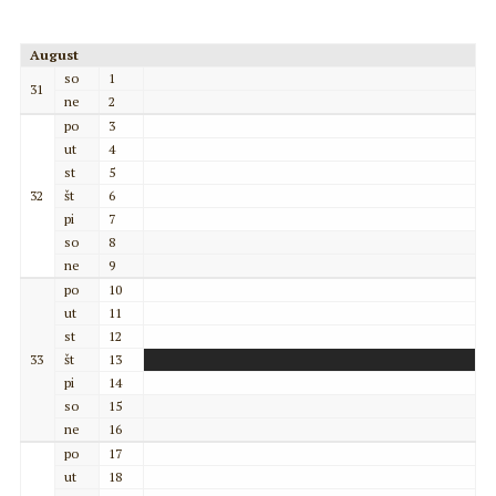
August
so
1
31
ne
2
po
3
ut
4
st
5
32
št
6
pi
7
so
8
ne
9
po
10
ut
11
st
12
33
št
13
pi
14
so
15
ne
16
po
17
ut
18