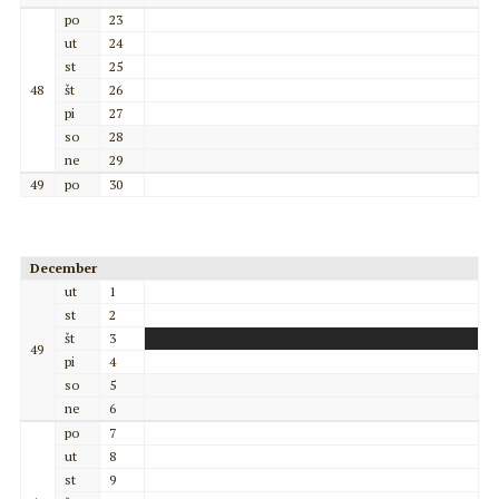
po
23
ut
24
st
25
48
št
26
pi
27
so
28
ne
29
49
po
30
December
ut
1
st
2
št
3
49
pi
4
so
5
ne
6
po
7
ut
8
st
9