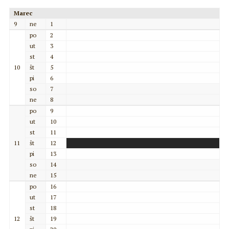
Marec
9
ne
1
po
2
ut
3
st
4
10
št
5
pi
6
so
7
ne
8
po
9
ut
10
st
11
11
št
12
pi
13
so
14
ne
15
po
16
ut
17
st
18
12
št
19