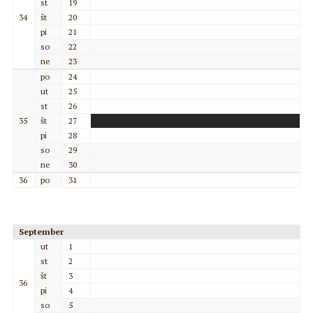
st
19
34
št
20
pi
21
so
22
ne
23
po
24
ut
25
st
26
35
št
27
pi
28
so
29
ne
30
36
po
31
September
ut
1
st
2
št
3
36
pi
4
so
5