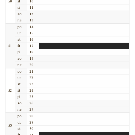
50
št
10
pi
11
so
12
ne
13
po
14
ut
15
st
16
51
št
17
pi
18
so
19
ne
20
po
21
ut
22
st
23
52
št
24
pi
25
so
26
ne
27
po
28
ut
29
53
st
30
št
31