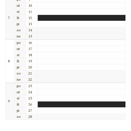
ut
10
st
11
7
št
12
pi
13
so
14
ne
15
po
16
ut
17
st
18
8
št
19
pi
20
so
21
ne
22
po
23
ut
24
st
25
9
št
26
pi
27
so
28