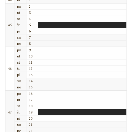
po
2
ut
3
st
4
45
št
5
pi
6
so
7
ne
8
po
9
ut
10
st
11
46
št
12
pi
13
so
14
ne
15
po
16
ut
17
st
18
47
št
19
pi
20
so
21
ne
22