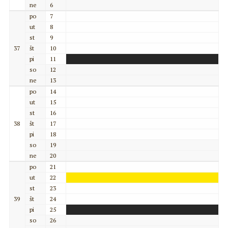
ne
6
po
7
ut
8
st
9
37
št
10
pi
11
so
12
ne
13
po
14
ut
15
st
16
38
št
17
pi
18
so
19
ne
20
po
21
ut
22
st
23
39
št
24
pi
25
so
26