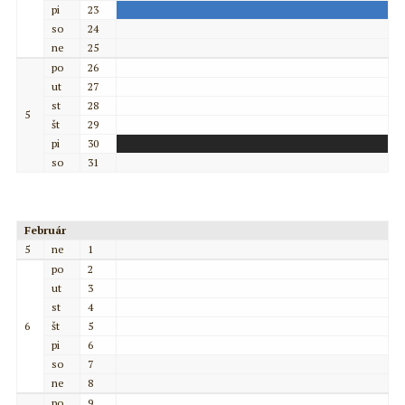
pi
23
so
24
ne
25
po
26
ut
27
st
28
5
št
29
pi
30
so
31
Február
5
ne
1
po
2
ut
3
st
4
6
št
5
pi
6
so
7
ne
8
po
9