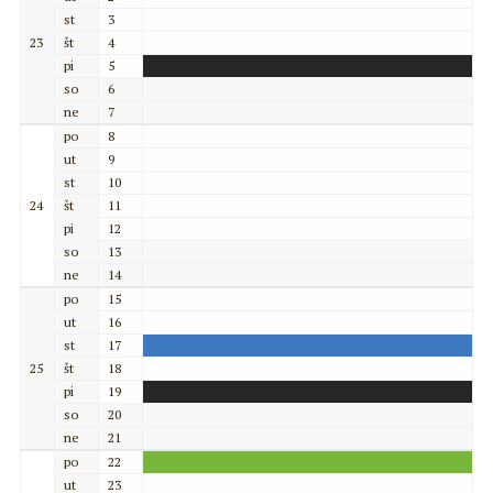
st
3
23
št
4
pi
5
so
6
ne
7
po
8
ut
9
st
10
24
št
11
pi
12
so
13
ne
14
po
15
ut
16
st
17
25
št
18
pi
19
so
20
ne
21
po
22
ut
23