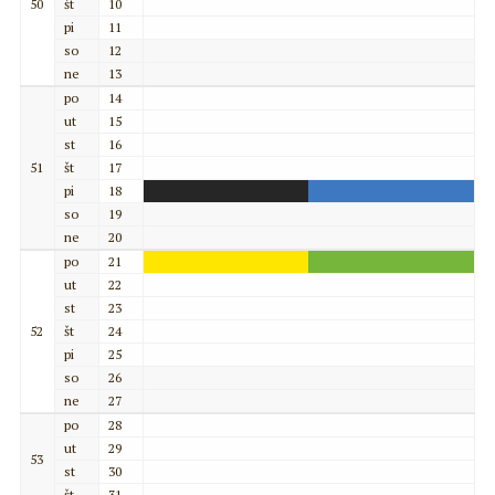
50
št
10
pi
11
so
12
ne
13
po
14
ut
15
st
16
51
št
17
pi
18
so
19
ne
20
po
21
ut
22
st
23
52
št
24
pi
25
so
26
ne
27
po
28
ut
29
53
st
30
št
31