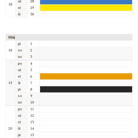
ut
28
18
st
29
št
30
Máj
pi
1
18
so
2
ne
3
po
4
ut
5
st
6
19
št
7
pi
8
so
9
ne
10
po
11
ut
12
st
13
20
št
14
pi
15