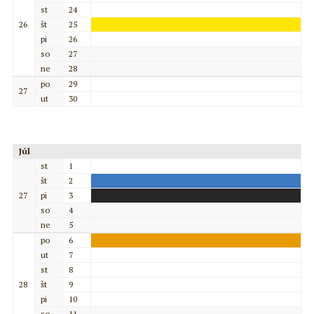
st
24
26
št
25
pi
26
so
27
ne
28
po
29
27
ut
30
Júl
st
1
št
2
27
pi
3
so
4
ne
5
po
6
ut
7
st
8
28
št
9
pi
10
so
11