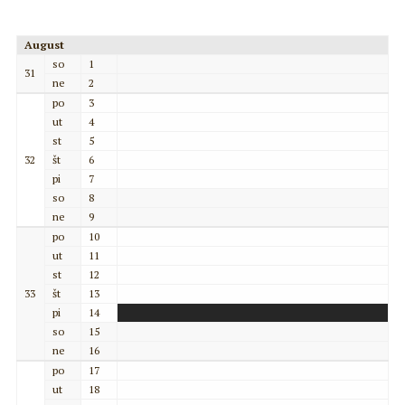
August
so
1
31
ne
2
po
3
ut
4
st
5
32
št
6
pi
7
so
8
ne
9
po
10
ut
11
st
12
33
št
13
pi
14
so
15
ne
16
po
17
ut
18