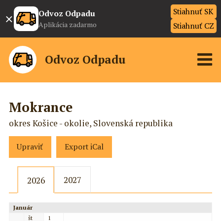
Stiahnuť SK
×
Odvoz Odpadu
Aplikácia zadarmo
Stiahnuť CZ
Odvoz Odpadu
Mokrance
okres Košice - okolie, Slovenská republika
Upraviť
Export iCal
2027
2026
Január
št
1