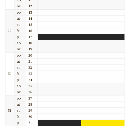
ne
12
po
13
ut
14
st
15
29
št
16
pi
17
so
18
ne
19
po
20
ut
21
st
22
30
št
23
pi
24
so
25
ne
26
po
27
ut
28
31
st
29
št
30
pi
31