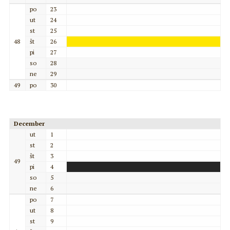
po
23
ut
24
st
25
48
št
26
pi
27
so
28
ne
29
49
po
30
December
ut
1
st
2
št
3
49
pi
4
so
5
ne
6
po
7
ut
8
st
9