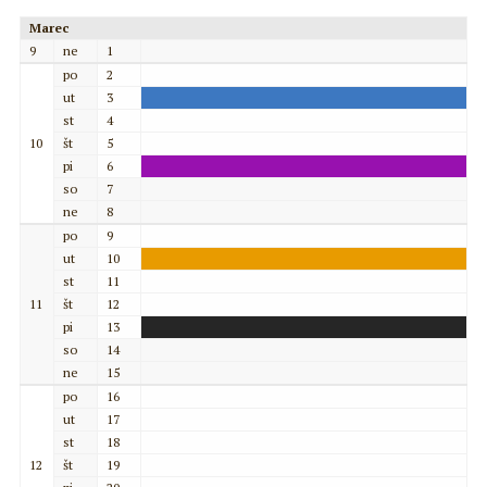
Marec
9
ne
1
po
2
ut
3
st
4
10
št
5
pi
6
so
7
ne
8
po
9
ut
10
st
11
11
št
12
pi
13
so
14
ne
15
po
16
ut
17
st
18
12
št
19