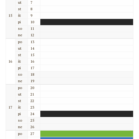
ut
7
st
8
15
št
9
pi
10
so
11
ne
12
po
13
ut
14
st
15
16
št
16
pi
17
so
18
ne
19
po
20
ut
21
st
22
17
št
23
pi
24
so
25
ne
26
po
27