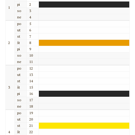
pi
2
1
so
3
ne
4
po
5
ut
6
st
7
2
št
8
pi
9
so
10
ne
11
po
12
ut
13
st
14
3
št
15
pi
16
so
17
ne
18
po
19
ut
20
st
21
4
št
22