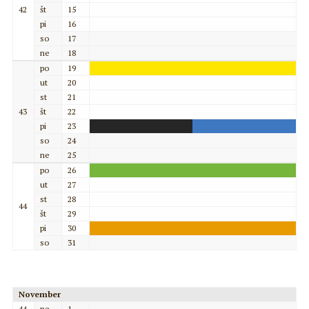
42
št
15
pi
16
so
17
ne
18
po
19
ut
20
st
21
43
št
22
pi
23
so
24
ne
25
po
26
ut
27
st
28
44
št
29
pi
30
so
31
November
44
ne
1