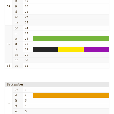
st
19
34
št
20
pi
21
so
22
ne
23
po
24
ut
25
st
26
35
št
27
pi
28
so
29
ne
30
36
po
31
September
ut
1
st
2
št
3
36
pi
4
so
5