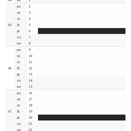
po
2
ut
3
st
4
45
št
5
pi
6
so
7
ne
8
po
9
ut
10
st
11
46
št
12
pi
13
so
14
ne
15
po
16
ut
17
st
18
47
št
19
pi
20
so
21
ne
22