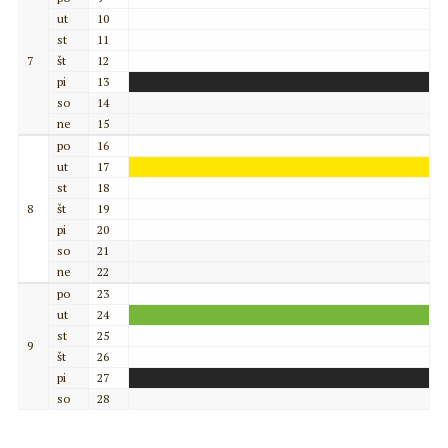
ut
10
st
11
7
št
12
pi
13
so
14
ne
15
po
16
ut
17
st
18
8
št
19
pi
20
so
21
ne
22
po
23
ut
24
st
25
9
št
26
pi
27
so
28