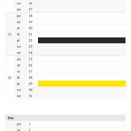
so
16
ne
17
po
18
ut
19
st
20
21
št
21
pi
22
so
23
ne
24
po
25
ut
26
st
27
22
št
28
pi
29
so
30
ne
31
Jún
po
1
ut
2