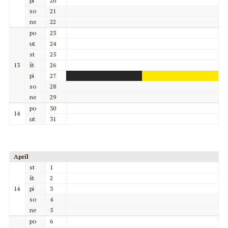
pi
20
so
21
ne
22
po
23
ut
24
st
25
13
št
26
pi
27
so
28
ne
29
po
30
14
ut
31
Apríl
st
1
št
2
14
pi
3
so
4
ne
5
po
6