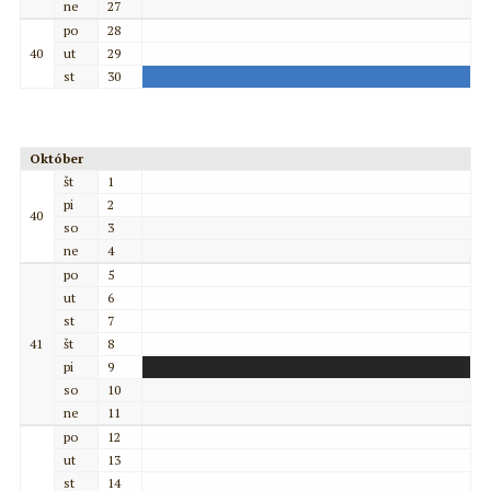
ne
27
po
28
40
ut
29
st
30
Október
št
1
pi
2
40
so
3
ne
4
po
5
ut
6
st
7
41
št
8
pi
9
so
10
ne
11
po
12
ut
13
st
14