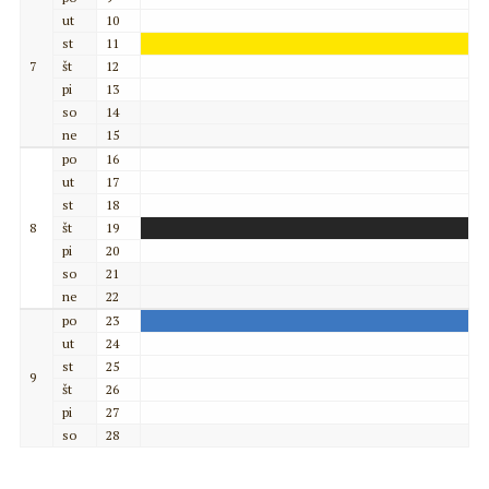
ut
10
st
11
7
št
12
pi
13
so
14
ne
15
po
16
ut
17
st
18
8
št
19
pi
20
so
21
ne
22
po
23
ut
24
st
25
9
št
26
pi
27
so
28