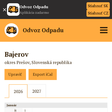
Stiahnuť SK
×
Odvoz Odpadu
Aplikácia zadarmo
Stiahnuť CZ
Odvoz Odpadu
Bajerov
okres Prešov, Slovenská republika
Upraviť
Export iCal
2027
2026
Január
št
1