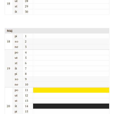
ut
28
18
st
29
št
30
Máj
pi
1
18
so
2
ne
3
po
4
ut
5
st
6
19
št
7
pi
8
so
9
ne
10
po
11
ut
12
st
13
20
št
14
pi
15