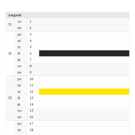
August
so
1
31
ne
2
po
3
ut
4
st
5
32
št
6
pi
7
so
8
ne
9
po
10
ut
11
st
12
33
št
13
pi
14
so
15
ne
16
po
17
ut
18