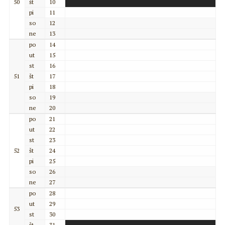
50
št
10
pi
11
so
12
ne
13
po
14
ut
15
st
16
51
št
17
pi
18
so
19
ne
20
po
21
ut
22
st
23
52
št
24
pi
25
so
26
ne
27
po
28
ut
29
53
st
30
št
31