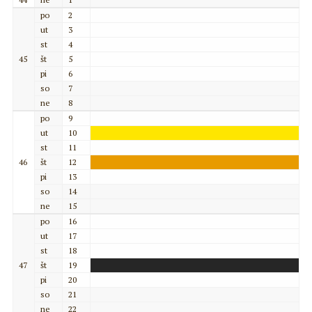
po
2
ut
3
st
4
45
št
5
pi
6
so
7
ne
8
po
9
ut
10
st
11
46
št
12
pi
13
so
14
ne
15
po
16
ut
17
st
18
47
št
19
pi
20
so
21
ne
22