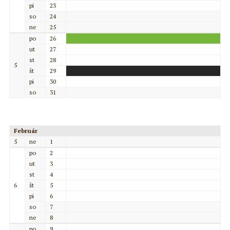
pi
23
so
24
ne
25
po
26
ut
27
st
28
5
št
29
pi
30
so
31
Február
5
ne
1
po
2
ut
3
st
4
6
št
5
pi
6
so
7
ne
8
po
9