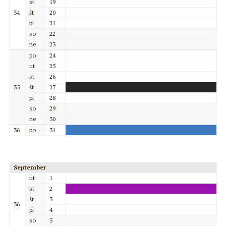
st
19
34
št
20
pi
21
so
22
ne
23
po
24
ut
25
st
26
35
št
27
pi
28
so
29
ne
30
36
po
31
September
ut
1
st
2
št
3
36
pi
4
so
5