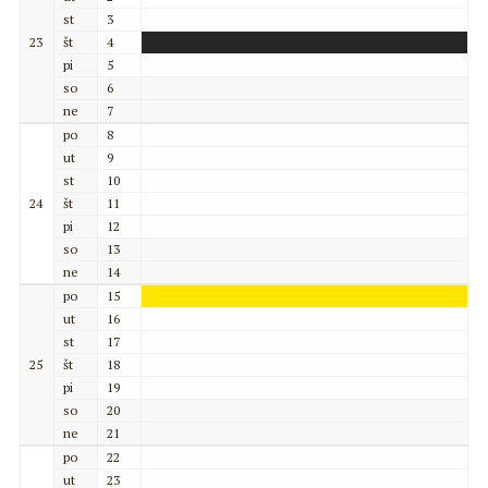
st
3
23
št
4
pi
5
so
6
ne
7
po
8
ut
9
st
10
24
št
11
pi
12
so
13
ne
14
po
15
ut
16
st
17
25
št
18
pi
19
so
20
ne
21
po
22
ut
23