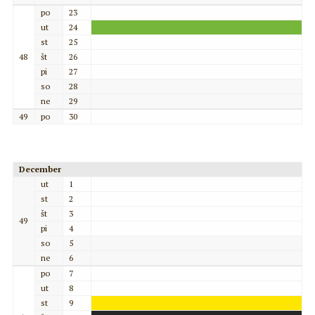
po
23
ut
24
st
25
48
št
26
pi
27
so
28
ne
29
49
po
30
December
ut
1
st
2
št
3
49
pi
4
so
5
ne
6
po
7
ut
8
st
9