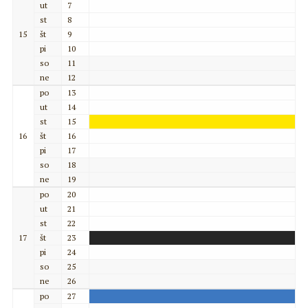
ut
7
st
8
15
št
9
pi
10
so
11
ne
12
po
13
ut
14
st
15
16
št
16
pi
17
so
18
ne
19
po
20
ut
21
st
22
17
št
23
pi
24
so
25
ne
26
po
27