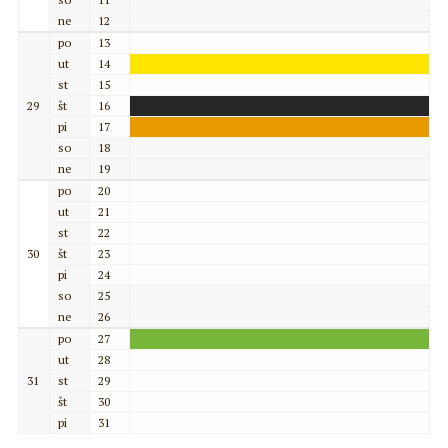
ne
12
po
13
ut
14
st
15
29
št
16
pi
17
so
18
ne
19
po
20
ut
21
st
22
30
št
23
pi
24
so
25
ne
26
po
27
ut
28
31
st
29
št
30
pi
31