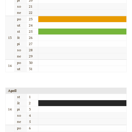
pi
20
so
21
ne
22
po
23
ut
24
st
25
13
št
26
pi
27
so
28
ne
29
po
30
14
ut
31
Apríl
st
1
št
2
14
pi
3
so
4
ne
5
po
6