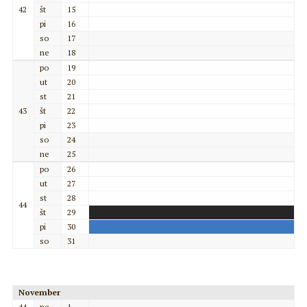
42
št
15
pi
16
so
17
ne
18
po
19
ut
20
st
21
43
št
22
pi
23
so
24
ne
25
po
26
ut
27
st
28
44
št
29
pi
30
so
31
November
44
ne
1