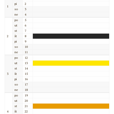
pi
2
1
so
3
ne
4
po
5
ut
6
st
7
2
št
8
pi
9
so
10
ne
11
po
12
ut
13
st
14
3
št
15
pi
16
so
17
ne
18
po
19
ut
20
st
21
4
št
22