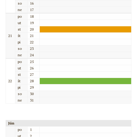
so
16
ne
17
po
18
ut
19
st
20
21
št
21
pi
22
so
23
ne
24
po
25
ut
26
st
27
22
št
28
pi
29
so
30
ne
31
Jún
po
1
ut
2