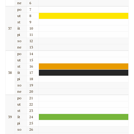
ne
6
po
7
ut
8
st
9
37
št
10
pi
11
so
12
ne
13
po
14
ut
15
st
16
38
št
17
pi
18
so
19
ne
20
po
21
ut
22
st
23
39
št
24
pi
25
so
26