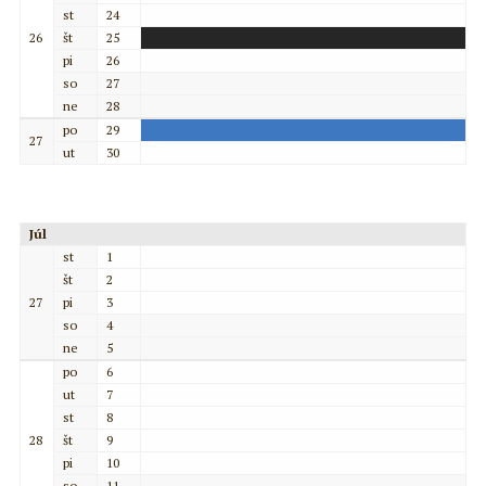
st
24
26
št
25
pi
26
so
27
ne
28
po
29
27
ut
30
Júl
st
1
št
2
27
pi
3
so
4
ne
5
po
6
ut
7
st
8
28
št
9
pi
10
so
11