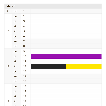
Marec
9
ne
1
po
2
ut
3
st
4
10
št
5
pi
6
so
7
ne
8
po
9
ut
10
st
11
11
št
12
pi
13
so
14
ne
15
po
16
ut
17
st
18
12
št
19