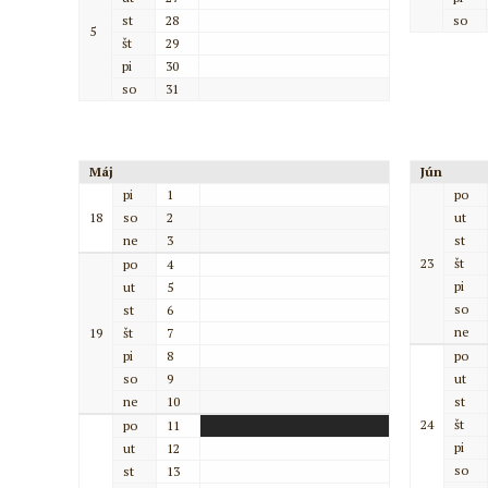
st
28
so
5
št
29
pi
30
so
31
Máj
Jún
pi
1
po
18
so
2
ut
ne
3
st
23
št
po
4
pi
ut
5
so
st
6
ne
19
št
7
pi
8
po
so
9
ut
ne
10
st
24
št
po
11
pi
ut
12
so
st
13