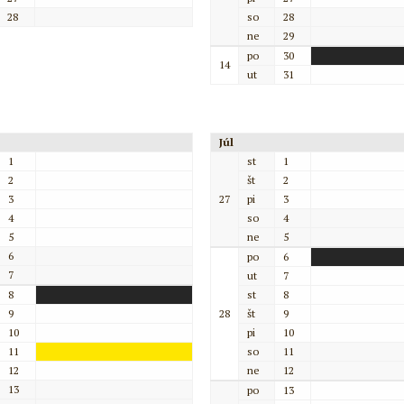
28
so
28
ne
29
po
30
14
ut
31
Júl
1
st
1
2
št
2
3
27
pi
3
4
so
4
5
ne
5
6
po
6
7
ut
7
8
st
8
9
28
št
9
10
pi
10
11
so
11
12
ne
12
13
po
13