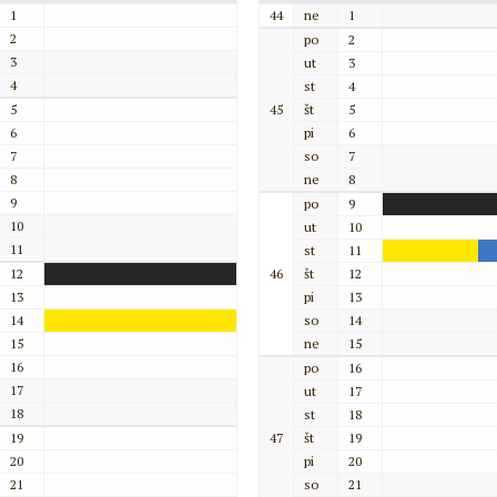
1
44
ne
1
2
po
2
3
ut
3
4
st
4
5
45
št
5
6
pi
6
7
so
7
8
ne
8
9
po
9
10
ut
10
11
st
11
12
46
št
12
13
pi
13
14
so
14
15
ne
15
16
po
16
17
ut
17
18
st
18
19
47
št
19
20
pi
20
21
so
21