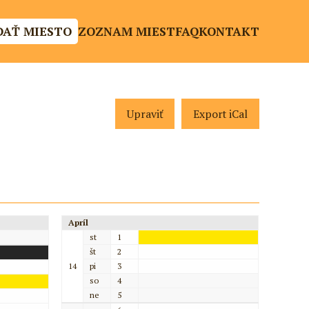
DAŤ MIESTO
ZOZNAM MIEST
FAQ
KONTAKT
Upraviť
Export iCal
Apríl
st
1
št
2
14
pi
3
so
4
ne
5