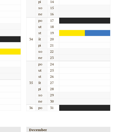
pi
14
so
15
ne
16
po
17
ut
18
st
19
34
št
20
pi
21
so
22
ne
23
po
24
ut
25
st
26
35
št
27
pi
28
so
29
ne
30
36
po
31
December