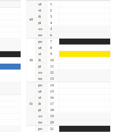
ut
1
st
2
št
3
49
pi
4
so
5
ne
6
po
7
ut
8
st
9
50
št
10
pi
11
so
12
ne
13
po
14
ut
15
st
16
51
št
17
pi
18
so
19
ne
20
po
21