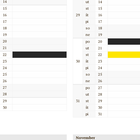
14
ut
14
15
st
15
16
29
št
16
17
pi
17
18
so
18
19
ne
19
20
po
20
21
ut
21
22
st
22
23
30
št
23
24
pi
24
25
so
25
26
ne
26
27
po
27
28
ut
28
29
31
st
29
30
št
30
pi
31
November