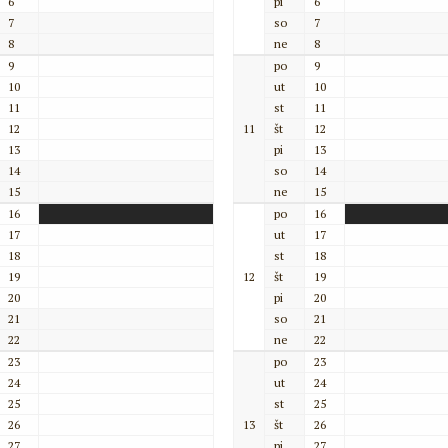
6
pi
6
7
so
7
8
ne
8
9
po
9
10
ut
10
11
st
11
12
11
št
12
13
pi
13
14
so
14
15
ne
15
16
po
16
17
ut
17
18
st
18
19
12
št
19
20
pi
20
21
so
21
22
ne
22
23
po
23
24
ut
24
25
st
25
26
13
št
26
27
pi
27