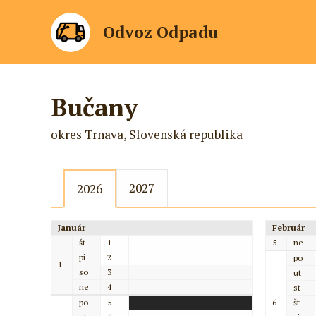
Odvoz Odpadu
Bučany
okres Trnava, Slovenská republika
2027
2026
Január
Február
št
1
5
ne
pi
2
po
1
so
3
ut
ne
4
st
po
5
6
št