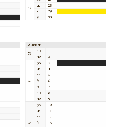
ut
28
18
st
29
št
30
August
so
1
31
ne
2
po
3
ut
4
st
5
32
št
6
pi
7
so
8
ne
9
po
10
ut
11
st
12
33
št
13