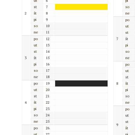
ut
6
pi
st
7
so
2
št
8
ne
pi
9
po
so
10
ut
ne
11
st
po
12
7
št
ut
13
pi
st
14
so
3
št
15
ne
pi
16
po
so
17
ut
ne
18
st
po
19
8
št
ut
20
pi
st
21
so
4
št
22
ne
pi
23
po
so
24
ut
ne
25
st
9
po
26
št
ut
27
pi