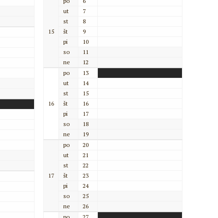
po
6
ut
7
st
8
15
št
9
pi
10
so
11
ne
12
po
13
ut
14
st
15
16
št
16
pi
17
so
18
ne
19
po
20
ut
21
st
22
17
št
23
pi
24
so
25
ne
26
po
27