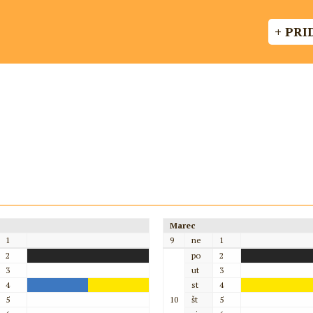
+ PRI
Marec
1
9
ne
1
2
po
2
3
ut
3
4
st
4
5
10
št
5