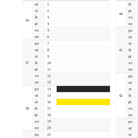
ut
1
št
st
2
pi
40
št
3
so
36
pi
4
ne
so
5
po
ne
6
ut
po
7
st
ut
8
41
št
st
9
pi
37
št
10
so
pi
11
ne
so
12
po
ne
13
ut
po
14
st
ut
15
42
št
st
16
pi
38
št
17
so
pi
18
ne
so
19
po
ne
20
ut
po
21
st