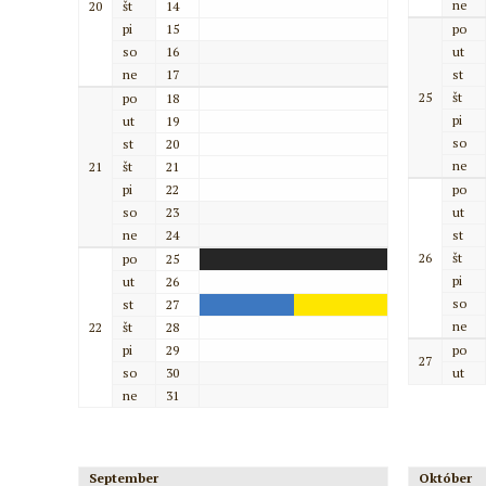
ne
20
št
14
pi
15
po
so
16
ut
ne
17
st
25
št
po
18
pi
ut
19
so
st
20
ne
21
št
21
pi
22
po
so
23
ut
ne
24
st
26
št
po
25
pi
ut
26
so
st
27
ne
22
št
28
pi
29
po
27
so
30
ut
ne
31
September
Október