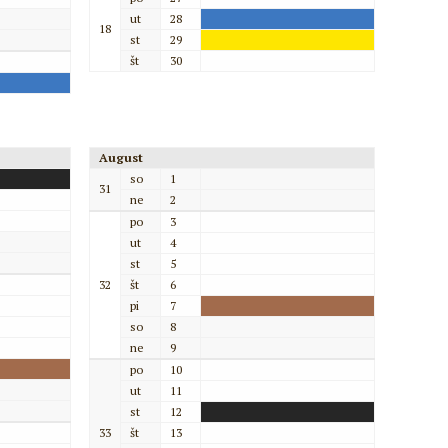
ut
28
18
st
29
št
30
August
so
1
31
ne
2
po
3
ut
4
st
5
32
št
6
pi
7
so
8
ne
9
po
10
ut
11
st
12
33
št
13