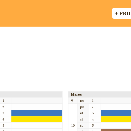
+ PRI
Marec
1
9
ne
1
2
po
2
3
ut
3
4
st
4
5
10
št
5