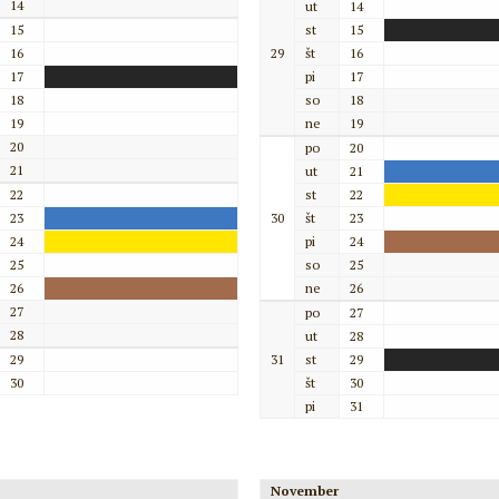
14
ut
14
15
st
15
16
29
št
16
17
pi
17
18
so
18
19
ne
19
20
po
20
21
ut
21
22
st
22
23
30
št
23
24
pi
24
25
so
25
26
ne
26
27
po
27
28
ut
28
29
31
st
29
30
št
30
pi
31
November