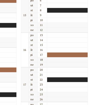
po
6
ut
7
st
8
15
št
9
pi
10
so
11
ne
12
po
13
ut
14
st
15
16
št
16
pi
17
so
18
ne
19
po
20
ut
21
st
22
17
št
23
pi
24
so
25
ne
26
po
27