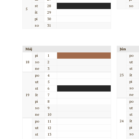
st
28
so
5
št
29
pi
30
so
31
Máj
Jún
pi
1
po
18
so
2
ut
ne
3
st
23
št
po
4
pi
ut
5
so
st
6
ne
19
št
7
pi
8
po
so
9
ut
ne
10
st
24
št
po
11
pi
ut
12
so
st
13