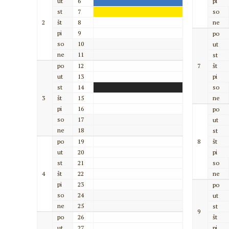
ut
6
pi
st
7
so
2
št
8
ne
pi
9
po
so
10
ut
ne
11
st
po
12
7
št
ut
13
pi
st
14
so
3
št
15
ne
pi
16
po
so
17
ut
ne
18
st
po
19
8
št
ut
20
pi
st
21
so
4
št
22
ne
pi
23
po
so
24
ut
ne
25
st
9
po
26
št
ut
27
pi