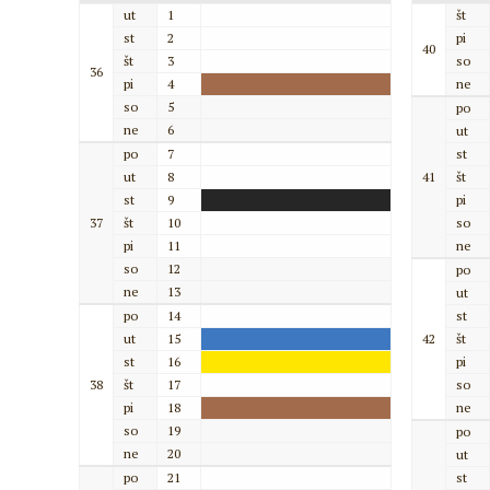
ut
1
št
st
2
pi
40
št
3
so
36
pi
4
ne
so
5
po
ne
6
ut
po
7
st
ut
8
41
št
st
9
pi
37
št
10
so
pi
11
ne
so
12
po
ne
13
ut
po
14
st
ut
15
42
št
st
16
pi
38
št
17
so
pi
18
ne
so
19
po
ne
20
ut
po
21
st