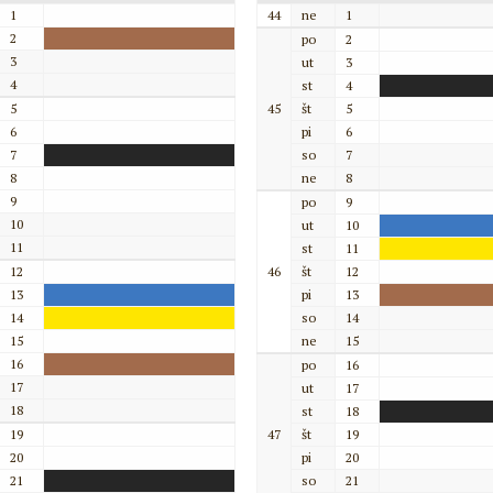
1
44
ne
1
2
po
2
3
ut
3
4
st
4
5
45
št
5
6
pi
6
7
so
7
8
ne
8
9
po
9
10
ut
10
11
st
11
12
46
št
12
13
pi
13
14
so
14
15
ne
15
16
po
16
17
ut
17
18
st
18
19
47
št
19
20
pi
20
21
so
21