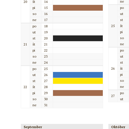
ne
20
št
14
pi
15
po
so
16
ut
ne
17
st
25
št
po
18
pi
ut
19
so
st
20
ne
21
št
21
pi
22
po
so
23
ut
ne
24
st
26
št
po
25
pi
ut
26
so
st
27
ne
22
št
28
pi
29
po
27
so
30
ut
ne
31
September
Október