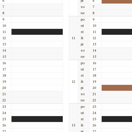
6
pi
6
7
so
7
8
ne
8
9
po
9
10
ut
10
11
st
11
12
11
št
12
13
pi
13
14
so
14
15
ne
15
16
po
16
17
ut
17
18
st
18
19
12
št
19
20
pi
20
21
so
21
22
ne
22
23
po
23
24
ut
24
25
st
25
26
13
št
26
27
pi
27