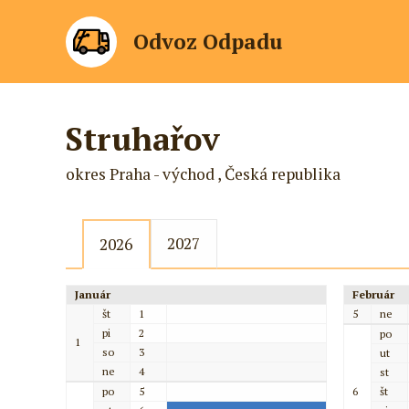
Odvoz Odpadu
Struhařov
okres Praha - východ , Česká republika
2027
2026
Január
Február
št
1
5
ne
pi
2
po
1
so
3
ut
ne
4
st
po
5
6
št