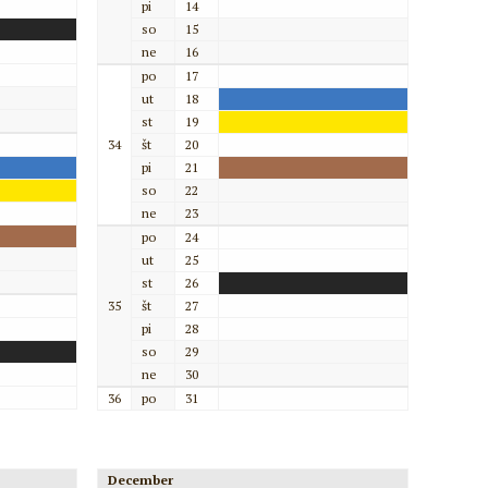
pi
14
so
15
ne
16
po
17
ut
18
st
19
34
št
20
pi
21
so
22
ne
23
po
24
ut
25
st
26
35
št
27
pi
28
so
29
ne
30
36
po
31
December