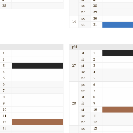
28
so
28
ne
29
po
30
14
ut
31
Júl
1
st
1
2
št
2
3
27
pi
3
4
so
4
5
ne
5
6
po
6
7
ut
7
8
st
8
9
28
št
9
10
pi
10
11
so
11
12
ne
12
13
po
13