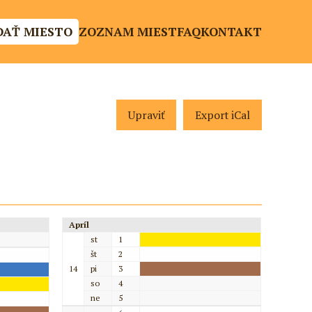
DAŤ MIESTO
ZOZNAM MIEST
FAQ
KONTAKT
Upraviť
Export iCal
Apríl
st
1
št
2
14
pi
3
so
4
ne
5