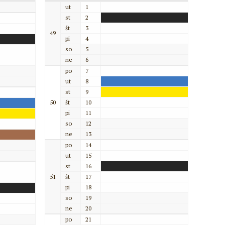
ut
1
st
2
št
3
49
pi
4
so
5
ne
6
po
7
ut
8
st
9
50
št
10
pi
11
so
12
ne
13
po
14
ut
15
st
16
51
št
17
pi
18
so
19
ne
20
po
21