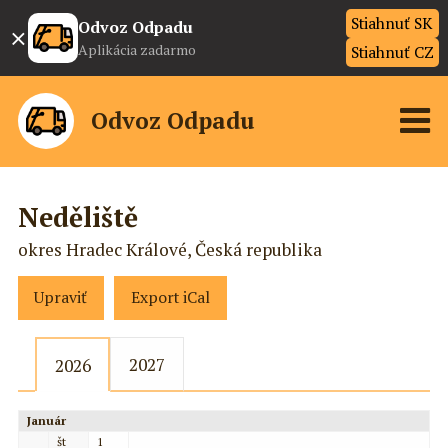
Stiahnuť SK
×
Odvoz Odpadu
Aplikácia zadarmo
Stiahnuť CZ
Odvoz Odpadu
Neděliště
okres Hradec Králové, Česká republika
Upraviť
Export iCal
2027
2026
Január
št
1