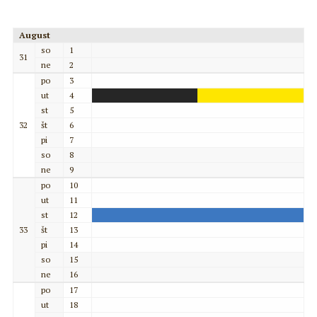
August
so
1
31
ne
2
po
3
ut
4
st
5
32
št
6
pi
7
so
8
ne
9
po
10
ut
11
st
12
33
št
13
pi
14
so
15
ne
16
po
17
ut
18