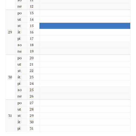
ne
12
po
13
ut
14
st
15
29
št
16
pi
17
so
18
ne
19
po
20
ut
21
st
22
30
št
23
pi
24
so
25
ne
26
po
27
ut
28
31
st
29
št
30
pi
31