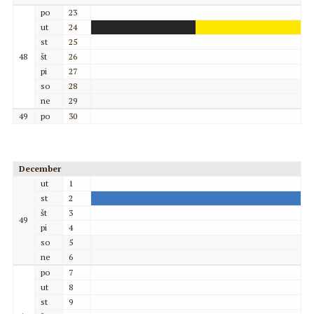
po
23
ut
24
st
25
48
št
26
pi
27
so
28
ne
29
49
po
30
December
ut
1
st
2
št
3
49
pi
4
so
5
ne
6
po
7
ut
8
st
9