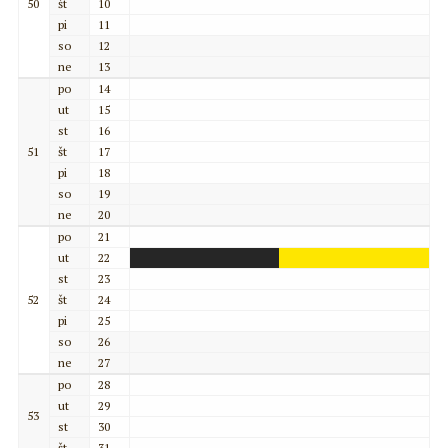
50
št
10
pi
11
so
12
ne
13
po
14
ut
15
st
16
51
št
17
pi
18
so
19
ne
20
po
21
ut
22
st
23
52
št
24
pi
25
so
26
ne
27
po
28
ut
29
53
st
30
št
31