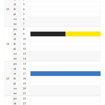
st
3
23
št
4
pi
5
so
6
ne
7
po
8
ut
9
st
10
24
št
11
pi
12
so
13
ne
14
po
15
ut
16
st
17
25
št
18
pi
19
so
20
ne
21
po
22
ut
23