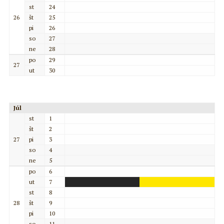
st
24
26
št
25
pi
26
so
27
ne
28
po
29
27
ut
30
Júl
st
1
št
2
27
pi
3
so
4
ne
5
po
6
ut
7
st
8
28
št
9
pi
10
so
11