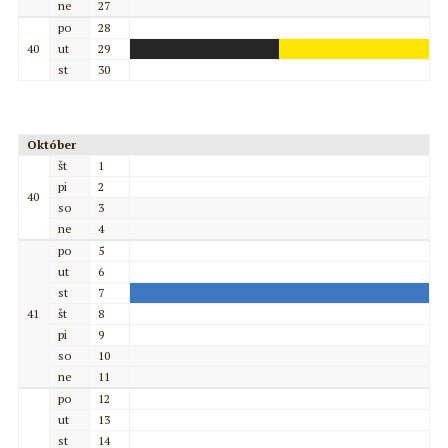
ne
27
po
28
40
ut
29
st
30
Október
št
1
pi
2
40
so
3
ne
4
po
5
ut
6
st
7
41
št
8
pi
9
so
10
ne
11
po
12
ut
13
st
14