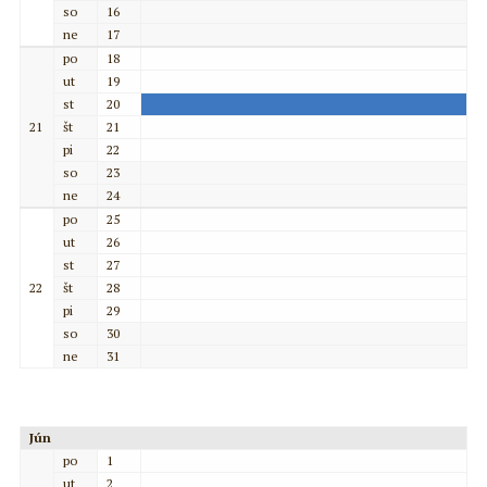
so
16
ne
17
po
18
ut
19
st
20
21
št
21
pi
22
so
23
ne
24
po
25
ut
26
st
27
22
št
28
pi
29
so
30
ne
31
Jún
po
1
ut
2