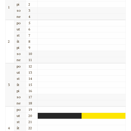
pi
2
1
so
3
ne
4
po
5
ut
6
st
7
2
št
8
pi
9
so
10
ne
11
po
12
ut
13
st
14
3
št
15
pi
16
so
17
ne
18
po
19
ut
20
st
21
4
št
22