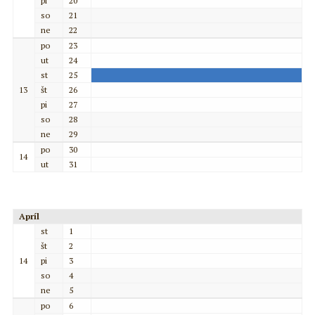
pi
20
so
21
ne
22
po
23
ut
24
st
25
13
št
26
pi
27
so
28
ne
29
po
30
14
ut
31
Apríl
st
1
št
2
14
pi
3
so
4
ne
5
po
6