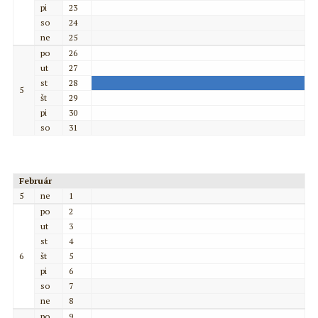
pi
23
so
24
ne
25
po
26
ut
27
st
28
5
št
29
pi
30
so
31
Február
5
ne
1
po
2
ut
3
st
4
6
št
5
pi
6
so
7
ne
8
po
9