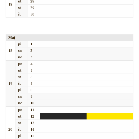
ut
28
18
st
29
št
30
Máj
pi
1
18
so
2
ne
3
po
4
ut
5
st
6
19
št
7
pi
8
so
9
ne
10
po
11
ut
12
st
13
20
št
14
pi
15