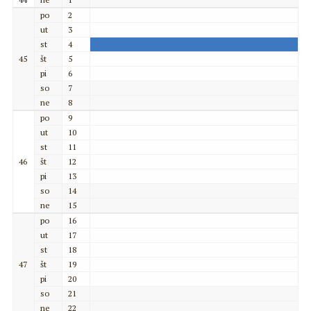
po
2
ut
3
st
4
45
št
5
pi
6
so
7
ne
8
po
9
ut
10
st
11
46
št
12
pi
13
so
14
ne
15
po
16
ut
17
st
18
47
št
19
pi
20
so
21
ne
22