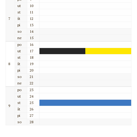
ut
10
st
11
7
št
12
pi
13
so
14
ne
15
po
16
ut
17
st
18
8
št
19
pi
20
so
21
ne
22
po
23
ut
24
st
25
9
št
26
pi
27
so
28