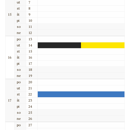
ut
7
st
8
15
št
9
pi
10
so
11
ne
12
po
13
ut
14
st
15
16
št
16
pi
17
so
18
ne
19
po
20
ut
21
st
22
17
št
23
pi
24
so
25
ne
26
po
27