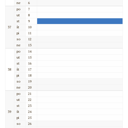
ne
6
po
7
ut
8
st
9
37
št
10
pi
11
so
12
ne
13
po
14
ut
15
st
16
38
št
17
pi
18
so
19
ne
20
po
21
ut
22
st
23
39
št
24
pi
25
so
26