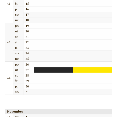
42
št
15
pi
16
so
17
ne
18
po
19
ut
20
st
21
43
št
22
pi
23
so
24
ne
25
po
26
ut
27
st
28
44
št
29
pi
30
so
31
November
44
ne
1