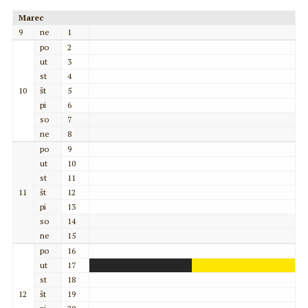
Marec
9
ne
1
po
2
ut
3
st
4
10
št
5
pi
6
so
7
ne
8
po
9
ut
10
st
11
11
št
12
pi
13
so
14
ne
15
po
16
ut
17
st
18
12
št
19