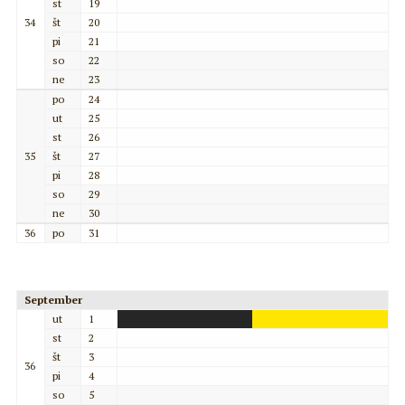
st
19
34
št
20
pi
21
so
22
ne
23
po
24
ut
25
st
26
35
št
27
pi
28
so
29
ne
30
36
po
31
September
ut
1
st
2
št
3
36
pi
4
so
5