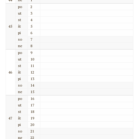
po
2
ut
3
st
4
45
št
5
pi
6
so
7
ne
8
po
9
ut
10
st
11
46
št
12
pi
13
so
14
ne
15
po
16
ut
17
st
18
47
št
19
pi
20
so
21
ne
22