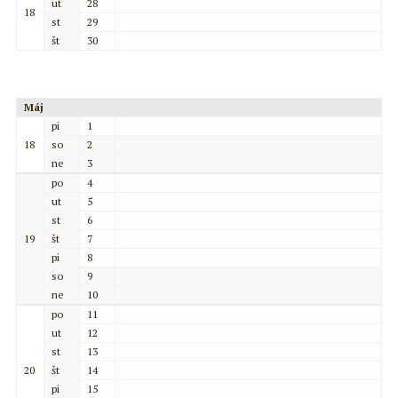
ut
28
18
st
29
št
30
Máj
pi
1
18
so
2
ne
3
po
4
ut
5
st
6
19
št
7
pi
8
so
9
ne
10
po
11
ut
12
st
13
20
št
14
pi
15