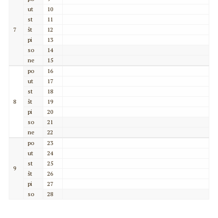
ut
10
st
11
7
št
12
pi
13
so
14
ne
15
po
16
ut
17
st
18
8
št
19
pi
20
so
21
ne
22
po
23
ut
24
st
25
9
št
26
pi
27
so
28