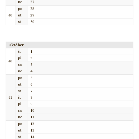
ne
27
po
28
40
ut
29
st
30
Október
št
1
pi
2
40
so
3
ne
4
po
5
ut
6
st
7
41
št
8
pi
9
so
10
ne
11
po
12
ut
13
st
14