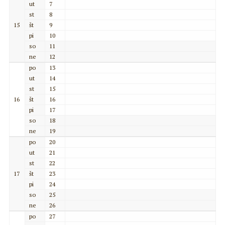
ut
7
st
8
15
št
9
pi
10
so
11
ne
12
po
13
ut
14
st
15
16
št
16
pi
17
so
18
ne
19
po
20
ut
21
st
22
17
št
23
pi
24
so
25
ne
26
po
27