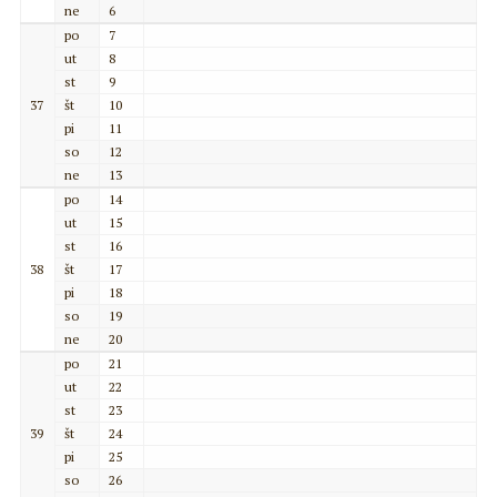
ne
6
po
7
ut
8
st
9
37
št
10
pi
11
so
12
ne
13
po
14
ut
15
st
16
38
št
17
pi
18
so
19
ne
20
po
21
ut
22
st
23
39
št
24
pi
25
so
26