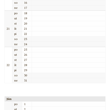
so
16
ne
17
po
18
ut
19
st
20
21
št
21
pi
22
so
23
ne
24
po
25
ut
26
st
27
22
št
28
pi
29
so
30
ne
31
Jún
po
1
ut
2