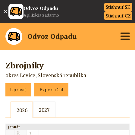
Stiahnuť SK
×
Odvoz Odpadu
Aplikácia zadarmo
Stiahnuť CZ
Odvoz Odpadu
Zbrojníky
okres Levice, Slovenská republika
Upraviť
Export iCal
2027
2026
Január
št
1