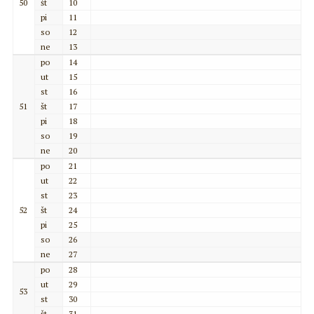
50
št
10
pi
11
so
12
ne
13
po
14
ut
15
st
16
51
št
17
pi
18
so
19
ne
20
po
21
ut
22
st
23
52
št
24
pi
25
so
26
ne
27
po
28
ut
29
53
st
30
št
31