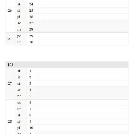
st
24
26
št
25
pi
26
so
27
ne
28
po
29
27
ut
30
Júl
st
1
št
2
27
pi
3
so
4
ne
5
po
6
ut
7
st
8
28
št
9
pi
10
so
11