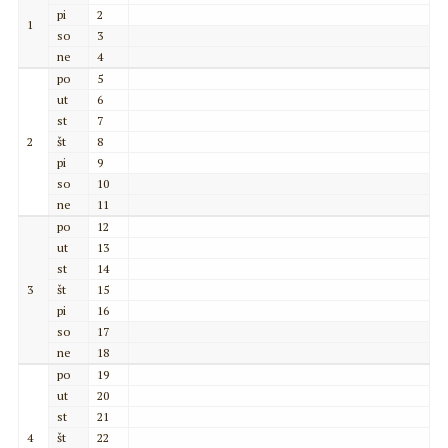
pi
2
1
so
3
ne
4
po
5
ut
6
st
7
2
št
8
pi
9
so
10
ne
11
po
12
ut
13
st
14
3
št
15
pi
16
so
17
ne
18
po
19
ut
20
st
21
4
št
22