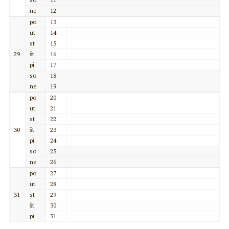
ne
12
po
13
ut
14
st
15
29
št
16
pi
17
so
18
ne
19
po
20
ut
21
st
22
30
št
23
pi
24
so
25
ne
26
po
27
ut
28
31
st
29
št
30
pi
31