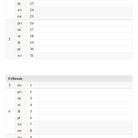
pi
23
so
24
ne
25
po
26
ut
27
st
28
5
št
29
pi
30
so
31
Február
5
ne
1
po
2
ut
3
st
4
6
št
5
pi
6
so
7
ne
8
po
9