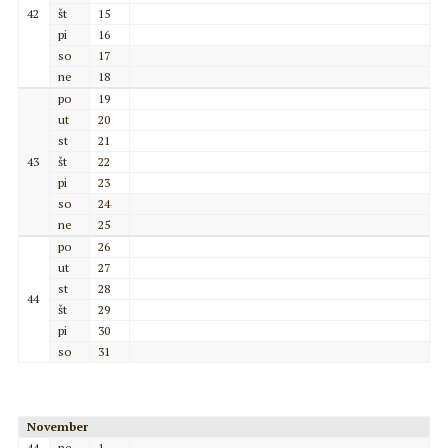
42
št
15
pi
16
so
17
ne
18
po
19
ut
20
st
21
43
št
22
pi
23
so
24
ne
25
po
26
ut
27
st
28
44
št
29
pi
30
so
31
November
44
ne
1