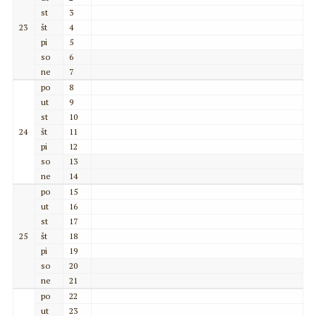
st
3
23
št
4
pi
5
so
6
ne
7
po
8
ut
9
st
10
24
št
11
pi
12
so
13
ne
14
po
15
ut
16
st
17
25
št
18
pi
19
so
20
ne
21
po
22
ut
23