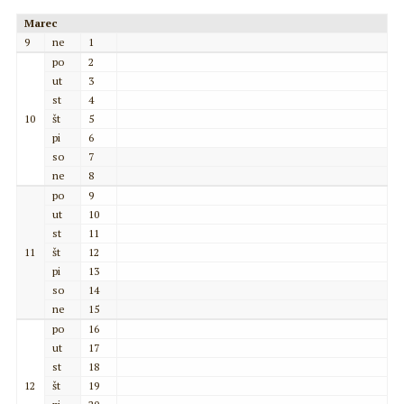
Marec
9
ne
1
po
2
ut
3
st
4
10
št
5
pi
6
so
7
ne
8
po
9
ut
10
st
11
11
št
12
pi
13
so
14
ne
15
po
16
ut
17
st
18
12
št
19