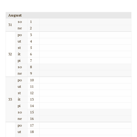
August
so
1
31
ne
2
po
3
ut
4
st
5
32
št
6
pi
7
so
8
ne
9
po
10
ut
11
st
12
33
št
13
pi
14
so
15
ne
16
po
17
ut
18