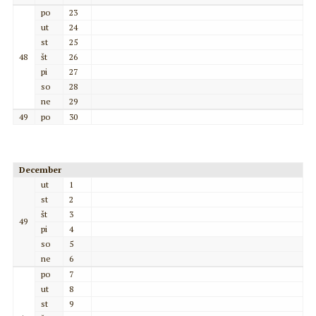
po
23
ut
24
st
25
48
št
26
pi
27
so
28
ne
29
49
po
30
December
ut
1
st
2
št
3
49
pi
4
so
5
ne
6
po
7
ut
8
st
9