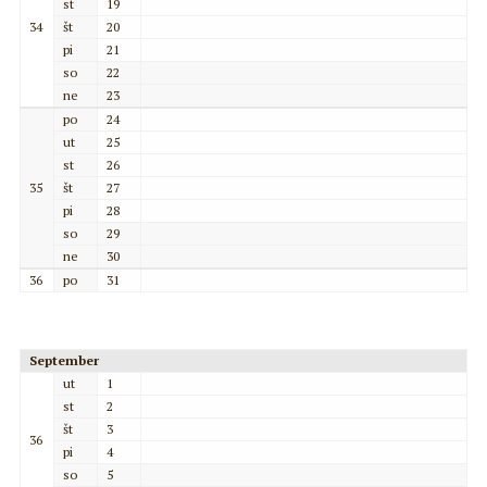
st
19
34
št
20
pi
21
so
22
ne
23
po
24
ut
25
st
26
35
št
27
pi
28
so
29
ne
30
36
po
31
September
ut
1
st
2
št
3
36
pi
4
so
5