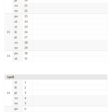
pi
20
so
21
ne
22
po
23
ut
24
st
25
13
št
26
pi
27
so
28
ne
29
po
30
14
ut
31
Apríl
st
1
št
2
14
pi
3
so
4
ne
5
po
6