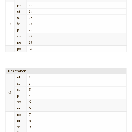
po
23
ut
24
st
25
48
št
26
pi
27
so
28
ne
29
49
po
30
December
ut
1
st
2
št
3
49
pi
4
so
5
ne
6
po
7
ut
8
st
9