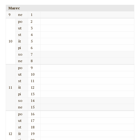
Marec
9
ne
1
po
2
ut
3
st
4
10
št
5
pi
6
so
7
ne
8
po
9
ut
10
st
11
11
št
12
pi
13
so
14
ne
15
po
16
ut
17
st
18
12
št
19