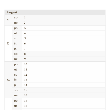
August
so
1
31
ne
2
po
3
ut
4
st
5
32
št
6
pi
7
so
8
ne
9
po
10
ut
11
st
12
33
št
13
pi
14
so
15
ne
16
po
17
ut
18