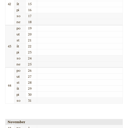
42
št
15
pi
16
so
17
ne
18
po
19
ut
20
st
21
43
št
22
pi
23
so
24
ne
25
po
26
ut
27
st
28
44
št
29
pi
30
so
31
November
44
ne
1