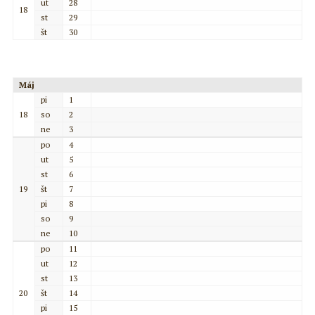
ut
28
18
st
29
št
30
Máj
pi
1
18
so
2
ne
3
po
4
ut
5
st
6
19
št
7
pi
8
so
9
ne
10
po
11
ut
12
st
13
20
št
14
pi
15