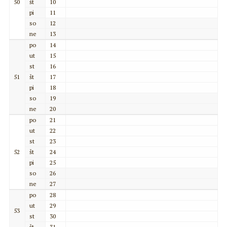
50
št
10
pi
11
so
12
ne
13
po
14
ut
15
st
16
51
št
17
pi
18
so
19
ne
20
po
21
ut
22
st
23
52
št
24
pi
25
so
26
ne
27
po
28
ut
29
53
st
30
št
31