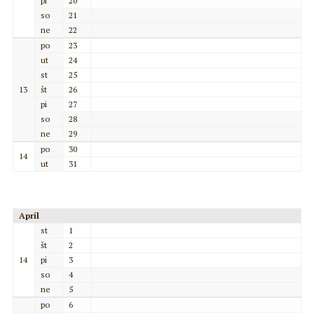
pi
20
so
21
ne
22
po
23
ut
24
st
25
13
št
26
pi
27
so
28
ne
29
po
30
14
ut
31
Apríl
st
1
št
2
14
pi
3
so
4
ne
5
po
6