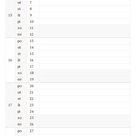
ut
7
st
8
15
št
9
pi
10
so
11
ne
12
po
13
ut
14
st
15
16
št
16
pi
17
so
18
ne
19
po
20
ut
21
st
22
17
št
23
pi
24
so
25
ne
26
po
27