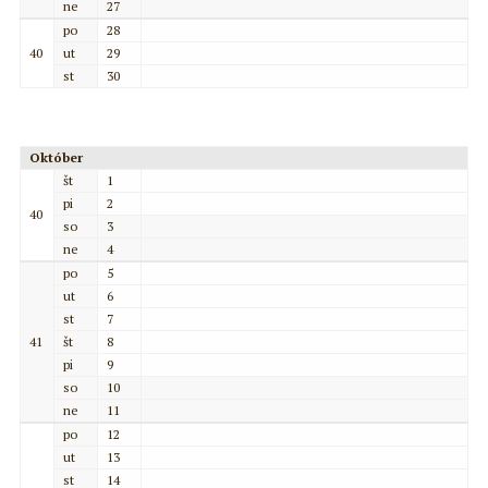
ne
27
po
28
40
ut
29
st
30
Október
št
1
pi
2
40
so
3
ne
4
po
5
ut
6
st
7
41
št
8
pi
9
so
10
ne
11
po
12
ut
13
st
14