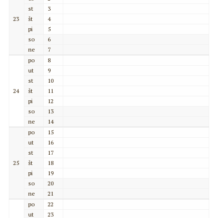
st
3
23
št
4
pi
5
so
6
ne
7
po
8
ut
9
st
10
24
št
11
pi
12
so
13
ne
14
po
15
ut
16
st
17
25
št
18
pi
19
so
20
ne
21
po
22
ut
23