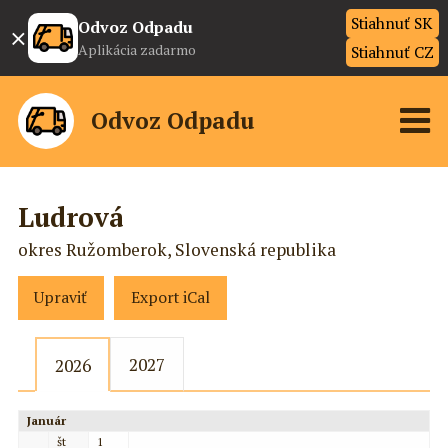
Stiahnuť SK
×
Odvoz Odpadu
Aplikácia zadarmo
Stiahnuť CZ
Odvoz Odpadu
Ludrová
okres Ružomberok, Slovenská republika
Upraviť
Export iCal
2027
2026
Január
št
1