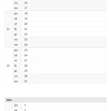
so
16
ne
17
po
18
ut
19
st
20
21
št
21
pi
22
so
23
ne
24
po
25
ut
26
st
27
22
št
28
pi
29
so
30
ne
31
Jún
po
1
ut
2