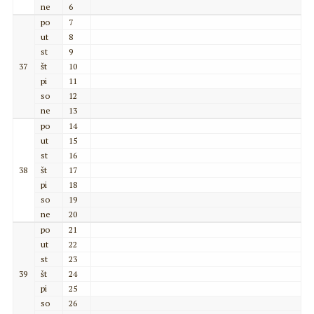
ne
6
po
7
ut
8
st
9
37
št
10
pi
11
so
12
ne
13
po
14
ut
15
st
16
38
št
17
pi
18
so
19
ne
20
po
21
ut
22
st
23
39
št
24
pi
25
so
26