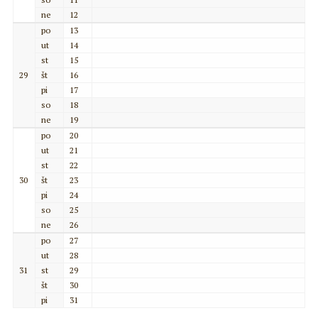
ne
12
po
13
ut
14
st
15
29
št
16
pi
17
so
18
ne
19
po
20
ut
21
st
22
30
št
23
pi
24
so
25
ne
26
po
27
ut
28
31
st
29
št
30
pi
31