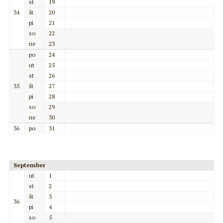
st
19
34
št
20
pi
21
so
22
ne
23
po
24
ut
25
st
26
35
št
27
pi
28
so
29
ne
30
36
po
31
September
ut
1
st
2
št
3
36
pi
4
so
5