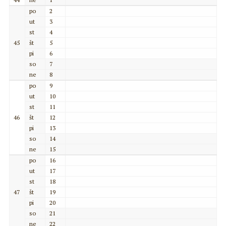
po
2
ut
3
st
4
45
št
5
pi
6
so
7
ne
8
po
9
ut
10
st
11
46
št
12
pi
13
so
14
ne
15
po
16
ut
17
st
18
47
št
19
pi
20
so
21
ne
22