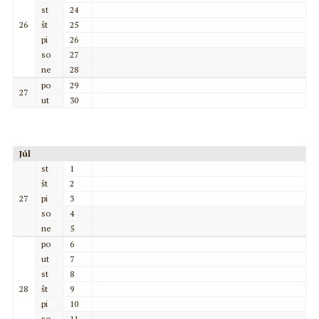
st
24
26
št
25
pi
26
so
27
ne
28
po
29
27
ut
30
Júl
st
1
št
2
27
pi
3
so
4
ne
5
po
6
ut
7
st
8
28
št
9
pi
10
so
11