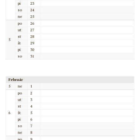
pi
23
so
24
ne
25
po
26
ut
27
st
28
5
št
29
pi
30
so
31
Február
5
ne
1
po
2
ut
3
st
4
6
št
5
pi
6
so
7
ne
8
po
9