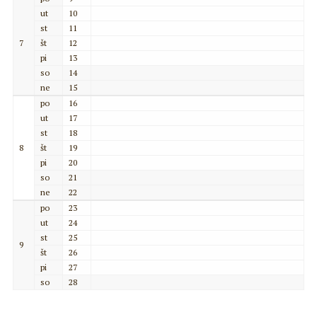
ut
10
st
11
7
št
12
pi
13
so
14
ne
15
po
16
ut
17
st
18
8
št
19
pi
20
so
21
ne
22
po
23
ut
24
st
25
9
št
26
pi
27
so
28