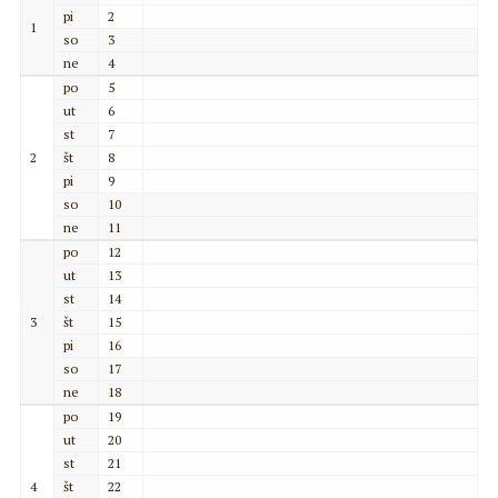
pi
2
1
so
3
ne
4
po
5
ut
6
st
7
2
št
8
pi
9
so
10
ne
11
po
12
ut
13
st
14
3
št
15
pi
16
so
17
ne
18
po
19
ut
20
st
21
4
št
22