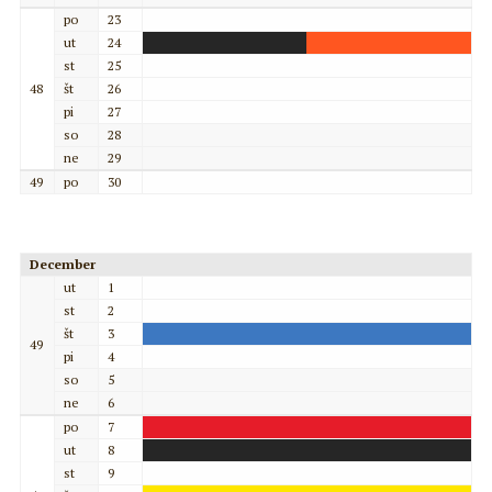
po
23
ut
24
st
25
48
št
26
pi
27
so
28
ne
29
49
po
30
December
ut
1
st
2
št
3
49
pi
4
so
5
ne
6
po
7
ut
8
st
9