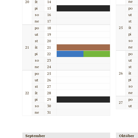
ne
20
št
14
pi
15
po
so
16
ut
ne
17
st
25
št
po
18
pi
ut
19
so
st
20
ne
21
št
21
pi
22
po
so
23
ut
ne
24
st
26
št
po
25
pi
ut
26
so
st
27
ne
22
št
28
pi
29
po
27
so
30
ut
ne
31
September
Október