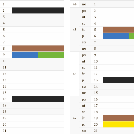
1
44
ne
1
2
po
2
3
ut
3
4
st
4
5
45
št
5
6
pi
6
7
so
7
8
ne
8
9
po
9
10
ut
10
11
st
11
12
46
št
12
13
pi
13
14
so
14
15
ne
15
16
po
16
17
ut
17
18
st
18
19
47
št
19
20
pi
20
21
so
21