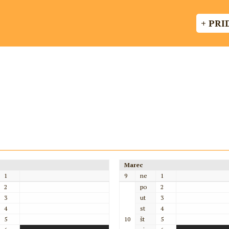
+ PRI
Marec
1
9
ne
1
2
po
2
3
ut
3
4
st
4
5
10
št
5