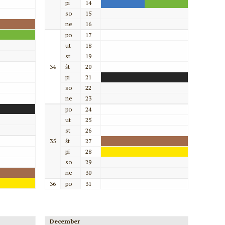
pi
14
so
15
ne
16
po
17
ut
18
st
19
34
št
20
pi
21
so
22
ne
23
po
24
ut
25
st
26
35
št
27
pi
28
so
29
ne
30
36
po
31
December