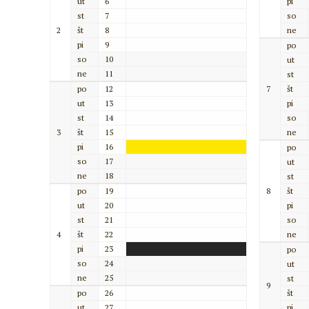
ut
6
pi
st
7
so
2
št
8
ne
pi
9
po
so
10
ut
ne
11
st
po
12
7
št
ut
13
pi
st
14
so
3
št
15
ne
pi
16
po
so
17
ut
ne
18
st
po
19
8
št
ut
20
pi
st
21
so
4
št
22
ne
pi
23
po
so
24
ut
ne
25
st
9
po
26
št
ut
27
pi