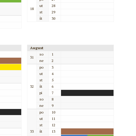
ut
28
18
st
29
št
30
August
so
1
31
ne
2
po
3
ut
4
st
5
32
št
6
pi
7
so
8
ne
9
po
10
ut
11
st
12
33
št
13