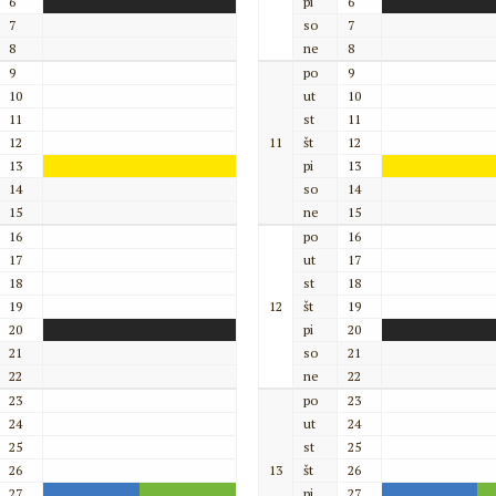
6
pi
6
7
so
7
8
ne
8
9
po
9
10
ut
10
11
st
11
12
11
št
12
13
pi
13
14
so
14
15
ne
15
16
po
16
17
ut
17
18
st
18
19
12
št
19
20
pi
20
21
so
21
22
ne
22
23
po
23
24
ut
24
25
st
25
26
13
št
26
27
pi
27