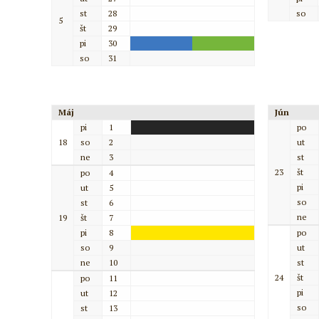
st
28
so
5
št
29
pi
30
so
31
Máj
Jún
pi
1
po
18
so
2
ut
ne
3
st
23
št
po
4
pi
ut
5
so
st
6
ne
19
št
7
pi
8
po
so
9
ut
ne
10
st
24
št
po
11
pi
ut
12
so
st
13