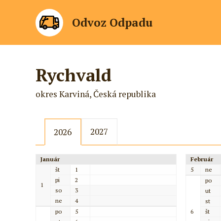
Odvoz Odpadu
Rychvald
okres Karviná, Česká republika
2027
2026
Január
Február
št
1
5
ne
pi
2
po
1
so
3
ut
ne
4
st
po
5
6
št