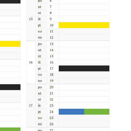
po
6
ut
7
st
8
15
št
9
pi
10
so
11
ne
12
po
13
ut
14
st
15
16
št
16
pi
17
so
18
ne
19
po
20
ut
21
st
22
17
št
23
pi
24
so
25
ne
26
po
27