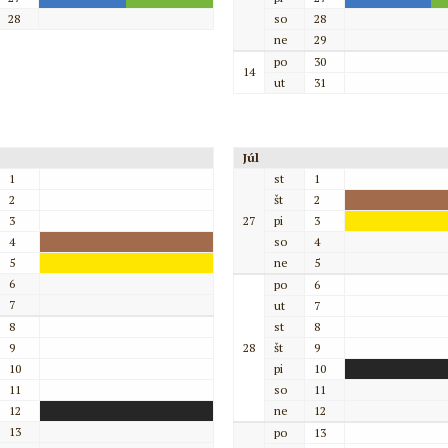
28
so
28
ne
29
po
30
14
ut
31
Júl
1
st
1
2
št
2
3
27
pi
3
4
so
4
5
ne
5
6
po
6
7
ut
7
8
st
8
9
28
št
9
10
pi
10
11
so
11
12
ne
12
13
po
13