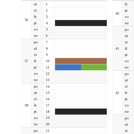
ut
1
št
st
2
pi
40
št
3
so
36
pi
4
ne
so
5
po
ne
6
ut
po
7
st
ut
8
41
št
st
9
pi
37
št
10
so
pi
11
ne
so
12
po
ne
13
ut
po
14
st
ut
15
42
št
st
16
pi
38
št
17
so
pi
18
ne
so
19
po
ne
20
ut
po
21
st