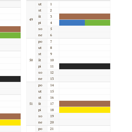
ut
1
st
2
št
3
49
pi
4
so
5
ne
6
po
7
ut
8
st
9
50
št
10
pi
11
so
12
ne
13
po
14
ut
15
st
16
51
št
17
pi
18
so
19
ne
20
po
21