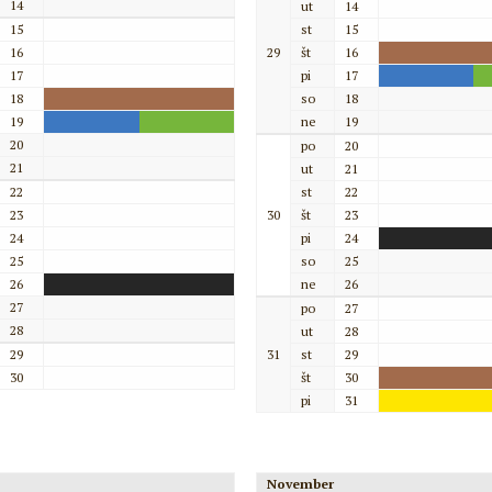
14
ut
14
15
st
15
16
29
št
16
17
pi
17
18
so
18
19
ne
19
20
po
20
21
ut
21
22
st
22
23
30
št
23
24
pi
24
25
so
25
26
ne
26
27
po
27
28
ut
28
29
31
st
29
30
št
30
pi
31
November