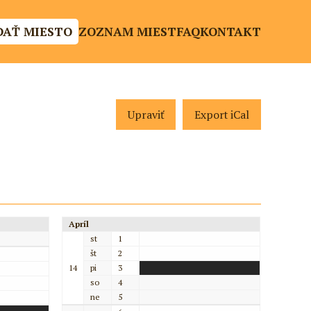
DAŤ MIESTO
ZOZNAM MIEST
FAQ
KONTAKT
Upraviť
Export iCal
Apríl
st
1
št
2
14
pi
3
so
4
ne
5