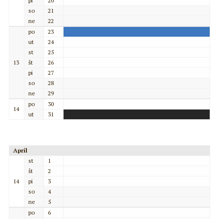
pi
20
so
21
ne
22
po
23
ut
24
st
25
13
št
26
pi
27
so
28
ne
29
po
30
14
ut
31
Apríl
st
1
št
2
14
pi
3
so
4
ne
5
po
6