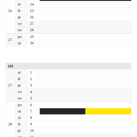
st
24
26
št
25
pi
26
so
27
ne
28
po
29
27
ut
30
Júl
st
1
št
2
27
pi
3
so
4
ne
5
po
6
ut
7
st
8
28
št
9
pi
10
so
11