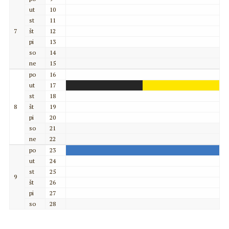
ut
10
st
11
7
št
12
pi
13
so
14
ne
15
po
16
ut
17
st
18
8
št
19
pi
20
so
21
ne
22
po
23
ut
24
st
25
9
št
26
pi
27
so
28