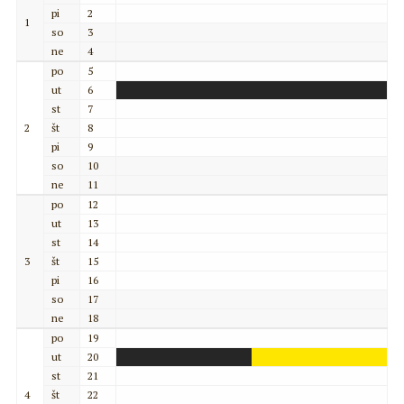
pi
2
1
so
3
ne
4
po
5
ut
6
st
7
2
št
8
pi
9
so
10
ne
11
po
12
ut
13
st
14
3
št
15
pi
16
so
17
ne
18
po
19
ut
20
st
21
4
št
22