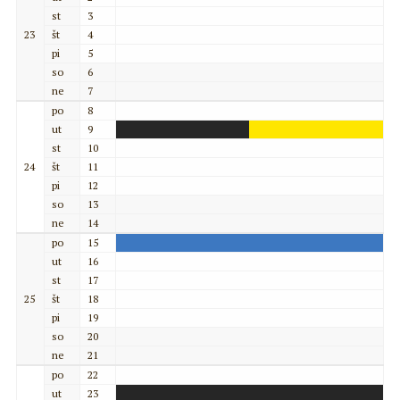
st
3
23
št
4
pi
5
so
6
ne
7
po
8
ut
9
st
10
24
št
11
pi
12
so
13
ne
14
po
15
ut
16
st
17
25
št
18
pi
19
so
20
ne
21
po
22
ut
23