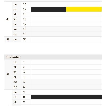
po
23
ut
24
st
25
48
št
26
pi
27
so
28
ne
29
49
po
30
December
ut
1
st
2
št
3
49
pi
4
so
5
ne
6
po
7
ut
8
st
9