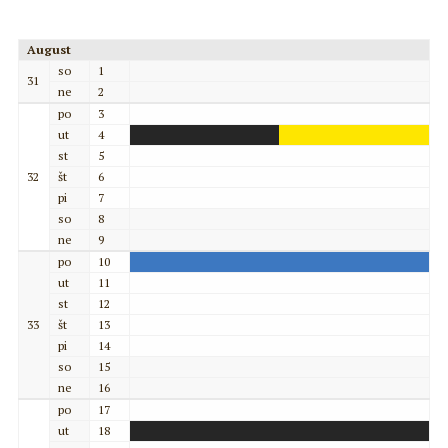
August
so
1
31
ne
2
po
3
ut
4
st
5
32
št
6
pi
7
so
8
ne
9
po
10
ut
11
st
12
33
št
13
pi
14
so
15
ne
16
po
17
ut
18