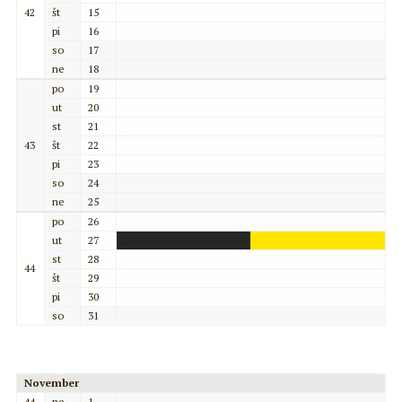
42
št
15
pi
16
so
17
ne
18
po
19
ut
20
st
21
43
št
22
pi
23
so
24
ne
25
po
26
ut
27
st
28
44
št
29
pi
30
so
31
November
44
ne
1