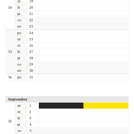
st
19
34
št
20
pi
21
so
22
ne
23
po
24
ut
25
st
26
35
št
27
pi
28
so
29
ne
30
36
po
31
September
ut
1
st
2
št
3
36
pi
4
so
5