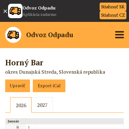
Stiahnuť SK
×
Odvoz Odpadu
Aplikácia zadarmo
Stiahnuť CZ
Odvoz Odpadu
Horný Bar
okres Dunajská Streda, Slovenská republika
Upraviť
Export iCal
2027
2026
Január
št
1