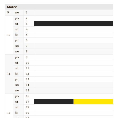
Marec
9
ne
1
po
2
ut
3
st
4
10
št
5
pi
6
so
7
ne
8
po
9
ut
10
st
11
11
št
12
pi
13
so
14
ne
15
po
16
ut
17
st
18
12
št
19