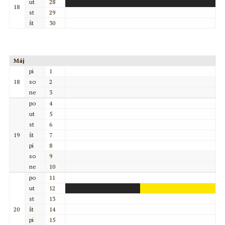
ut
28
18
st
29
št
30
Máj
pi
1
18
so
2
ne
3
po
4
ut
5
st
6
19
št
7
pi
8
so
9
ne
10
po
11
ut
12
st
13
20
št
14
pi
15