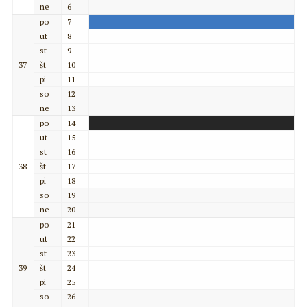
ne
6
po
7
ut
8
st
9
37
št
10
pi
11
so
12
ne
13
po
14
ut
15
st
16
38
št
17
pi
18
so
19
ne
20
po
21
ut
22
st
23
39
št
24
pi
25
so
26