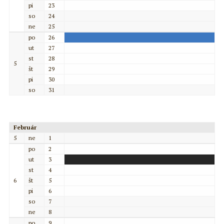
pi
23
so
24
ne
25
po
26
ut
27
st
28
5
št
29
pi
30
so
31
Február
5
ne
1
po
2
ut
3
st
4
6
št
5
pi
6
so
7
ne
8
po
9