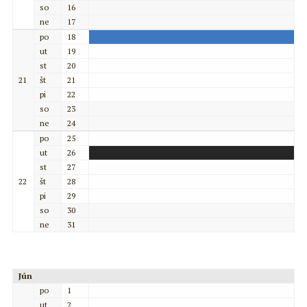
so
16
ne
17
po
18
ut
19
st
20
21
št
21
pi
22
so
23
ne
24
po
25
ut
26
st
27
22
št
28
pi
29
so
30
ne
31
Jún
po
1
ut
2