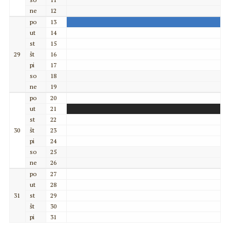
ne
12
po
13
ut
14
st
15
29
št
16
pi
17
so
18
ne
19
po
20
ut
21
st
22
30
št
23
pi
24
so
25
ne
26
po
27
ut
28
31
st
29
št
30
pi
31