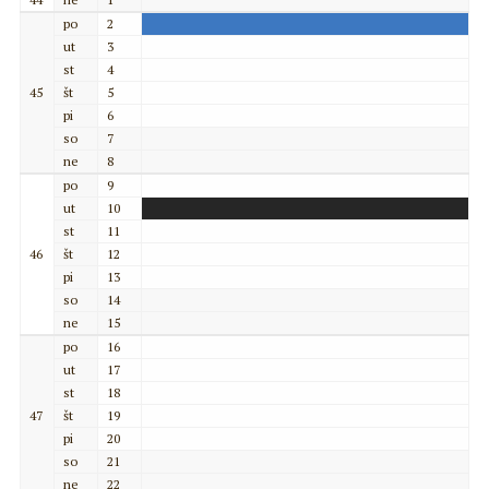
po
2
ut
3
st
4
45
št
5
pi
6
so
7
ne
8
po
9
ut
10
st
11
46
št
12
pi
13
so
14
ne
15
po
16
ut
17
st
18
47
št
19
pi
20
so
21
ne
22