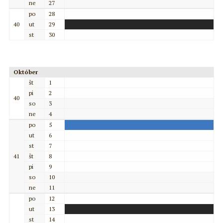
ne
27
po
28
40
ut
29
st
30
Október
št
1
pi
2
40
so
3
ne
4
po
5
ut
6
st
7
41
št
8
pi
9
so
10
ne
11
po
12
ut
13
st
14