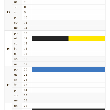
ut
7
st
8
15
št
9
pi
10
so
11
ne
12
po
13
ut
14
st
15
16
št
16
pi
17
so
18
ne
19
po
20
ut
21
st
22
17
št
23
pi
24
so
25
ne
26
po
27