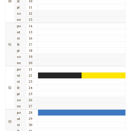
50
št
10
pi
11
so
12
ne
13
po
14
ut
15
st
16
51
št
17
pi
18
so
19
ne
20
po
21
ut
22
st
23
52
št
24
pi
25
so
26
ne
27
po
28
ut
29
53
st
30
št
31