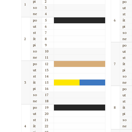
pi
2
po
1
so
3
ut
ne
4
st
po
5
6
št
ut
6
pi
st
7
so
2
št
8
ne
pi
9
po
so
10
ut
ne
11
st
po
12
7
št
ut
13
pi
st
14
so
3
št
15
ne
pi
16
po
so
17
ut
ne
18
st
po
19
8
št
ut
20
pi
st
21
so
4
št
22
ne