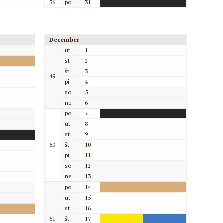
36
po
31
December
ut
1
st
2
št
3
49
pi
4
so
5
ne
6
po
7
ut
8
st
9
50
št
10
pi
11
so
12
ne
13
po
14
ut
15
st
16
51
št
17