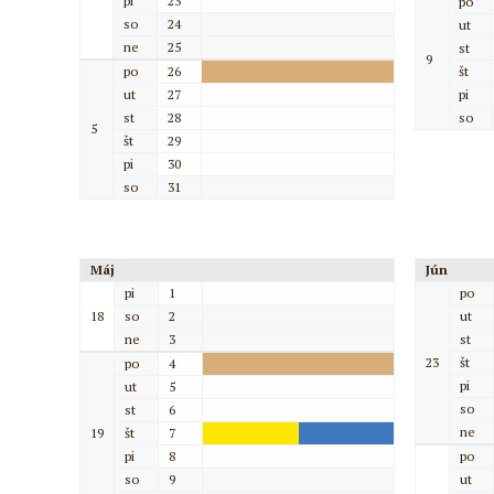
pi
23
po
so
24
ut
ne
25
st
9
po
26
št
ut
27
pi
st
28
so
5
št
29
pi
30
so
31
Máj
Jún
pi
1
po
18
so
2
ut
ne
3
st
23
št
po
4
pi
ut
5
so
st
6
ne
19
št
7
pi
8
po
so
9
ut