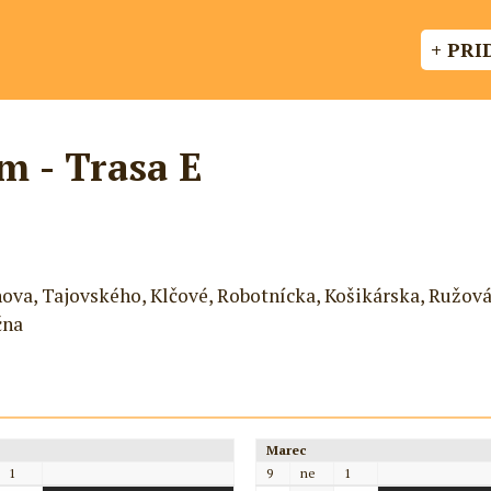
+ PRI
 - Trasa E
ova, Tajovského, Klčové, Robotnícka, Košikárska, Ružová
čna
Marec
1
9
ne
1