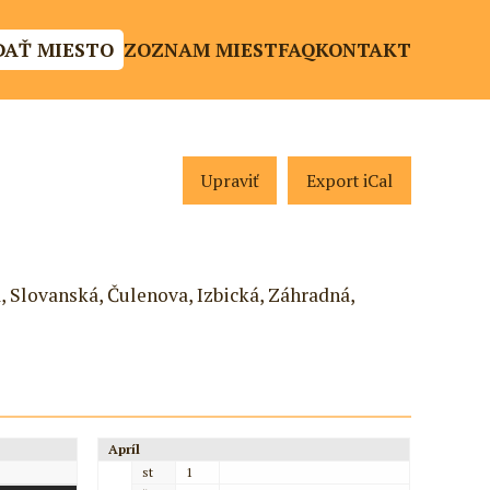
DAŤ MIESTO
ZOZNAM MIEST
FAQ
KONTAKT
Upraviť
Export iCal
, Slovanská, Čulenova, Izbická, Záhradná,
Apríl
st
1