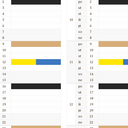
2
po
2
3
ut
3
4
st
4
5
10
št
5
6
pi
6
7
so
7
8
ne
8
9
po
9
10
ut
10
11
st
11
12
11
št
12
13
pi
13
14
so
14
15
ne
15
16
po
16
17
ut
17
18
st
18
19
12
št
19
20
pi
20
21
so
21
22
ne
22