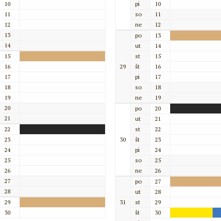
10
pi
10
11
so
11
12
ne
12
13
po
13
14
ut
14
15
st
15
16
29
št
16
17
pi
17
18
so
18
19
ne
19
20
po
20
21
ut
21
22
st
22
23
30
št
23
24
pi
24
25
so
25
26
ne
26
27
po
27
28
ut
28
29
31
st
29
30
št
30