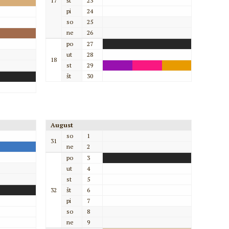
17
št
23
pi
24
so
25
ne
26
po
27
ut
28
18
st
29
št
30
August
so
1
31
ne
2
po
3
ut
4
st
5
32
št
6
pi
7
so
8
ne
9