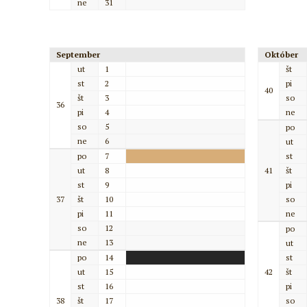
ne
31
September
Október
ut
1
št
st
2
pi
40
št
3
so
36
pi
4
ne
so
5
po
ne
6
ut
po
7
st
ut
8
41
št
st
9
pi
37
št
10
so
pi
11
ne
so
12
po
ne
13
ut
po
14
st
ut
15
42
št
st
16
pi
38
št
17
so