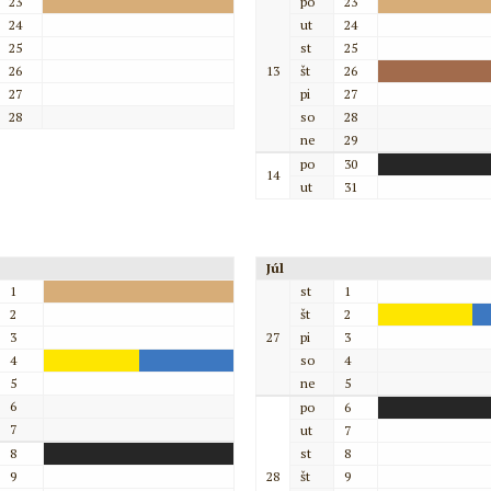
23
po
23
24
ut
24
25
st
25
26
13
št
26
27
pi
27
28
so
28
ne
29
po
30
14
ut
31
Júl
1
st
1
2
št
2
3
27
pi
3
4
so
4
5
ne
5
6
po
6
7
ut
7
8
st
8
9
28
št
9