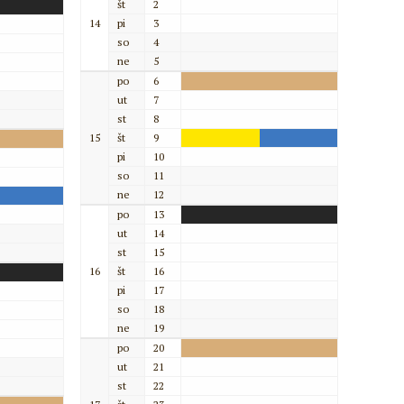
št
2
14
pi
3
so
4
ne
5
po
6
ut
7
st
8
15
št
9
pi
10
so
11
ne
12
po
13
ut
14
st
15
16
št
16
pi
17
so
18
ne
19
po
20
ut
21
st
22