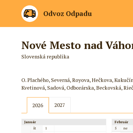
Odvoz Odpadu
Nové Mesto nad Váhom
Slovenská republika
O. Plachého, Severná, Royova, Hečkova, Kukučín
Kvetinová, Sadová, Odborárska, Beckovská, Rie
2027
2026
Január
Február
št
1
5
ne