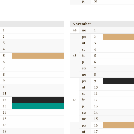
pi
31
November
1
44
ne
1
2
po
2
3
ut
3
4
st
4
5
45
št
5
6
pi
6
7
so
7
8
ne
8
9
po
9
10
ut
10
11
st
11
12
46
št
12
13
pi
13
14
so
14
15
ne
15
16
po
16
17
ut
17