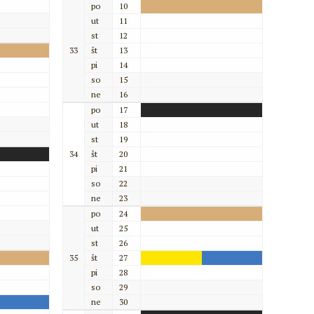
po
10
ut
11
st
12
33
št
13
pi
14
so
15
ne
16
po
17
ut
18
st
19
34
št
20
pi
21
so
22
ne
23
po
24
ut
25
st
26
35
št
27
pi
28
so
29
ne
30