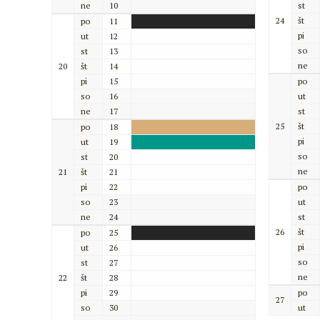
ne
10
st
24
št
po
11
pi
ut
12
so
st
13
ne
20
št
14
pi
15
po
so
16
ut
ne
17
st
25
št
po
18
pi
ut
19
so
st
20
ne
21
št
21
pi
22
po
so
23
ut
ne
24
st
26
št
po
25
pi
ut
26
so
st
27
ne
22
št
28
pi
29
po
27
so
30
ut