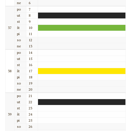
ne
6
po
7
ut
8
st
9
37
št
10
pi
11
so
12
ne
13
po
14
ut
15
st
16
38
št
17
pi
18
so
19
ne
20
po
21
ut
22
st
23
39
št
24
pi
25
so
26