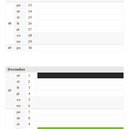
po
23
ut
24
st
25
48
št
26
pi
27
so
28
ne
29
49
po
30
December
ut
1
st
2
št
3
49
pi
4
so
5
ne
6
po
7
ut
8
st
9