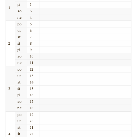
pi
2
1
so
3
ne
4
po
5
ut
6
st
7
2
št
8
pi
9
so
10
ne
11
po
12
ut
13
st
14
3
št
15
pi
16
so
17
ne
18
po
19
ut
20
st
21
4
št
22