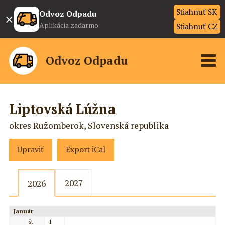
Stiahnuť SK
×
Odvoz Odpadu
Aplikácia zadarmo
Stiahnuť CZ
Odvoz Odpadu
Liptovská Lúžna
okres Ružomberok, Slovenská republika
Upraviť
Export iCal
2027
2026
Január
št
1