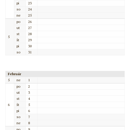
pi
23
so
24
ne
25
po
26
ut
27
st
28
5
št
29
pi
30
so
31
Február
5
ne
1
po
2
ut
3
st
4
6
št
5
pi
6
so
7
ne
8
po
9