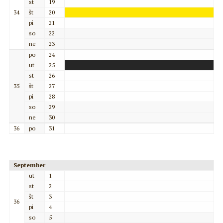
st
19
34
št
20
pi
21
so
22
ne
23
po
24
ut
25
st
26
35
št
27
pi
28
so
29
ne
30
36
po
31
September
ut
1
st
2
št
3
36
pi
4
so
5