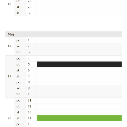
ut
28
18
st
29
št
30
Máj
pi
1
18
so
2
ne
3
po
4
ut
5
st
6
19
št
7
pi
8
so
9
ne
10
po
11
ut
12
st
13
20
št
14
pi
15