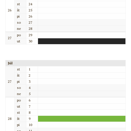
st
24
26
št
25
pi
26
so
27
ne
28
po
29
27
ut
30
Júl
st
1
št
2
27
pi
3
so
4
ne
5
po
6
ut
7
st
8
28
št
9
pi
10
so
11