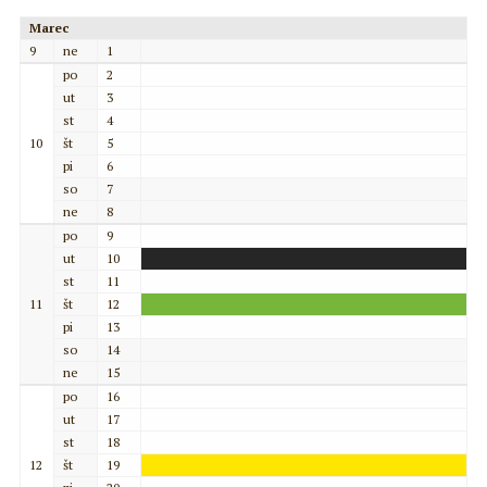
Marec
9
ne
1
po
2
ut
3
st
4
10
št
5
pi
6
so
7
ne
8
po
9
ut
10
st
11
11
št
12
pi
13
so
14
ne
15
po
16
ut
17
st
18
12
št
19