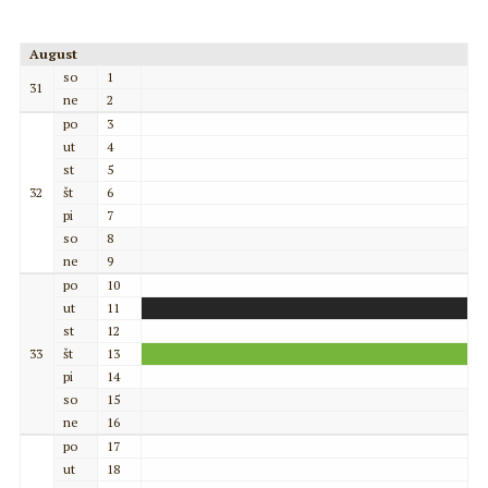
August
so
1
31
ne
2
po
3
ut
4
st
5
32
št
6
pi
7
so
8
ne
9
po
10
ut
11
st
12
33
št
13
pi
14
so
15
ne
16
po
17
ut
18