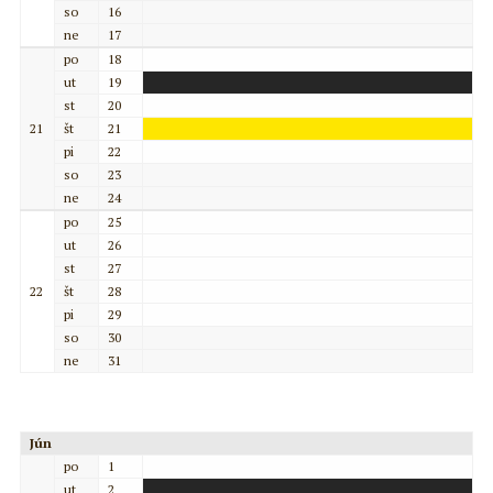
so
16
ne
17
po
18
ut
19
st
20
21
št
21
pi
22
so
23
ne
24
po
25
ut
26
st
27
22
št
28
pi
29
so
30
ne
31
Jún
po
1
ut
2