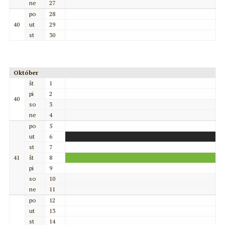
ne
27
po
28
40
ut
29
st
30
Október
št
1
pi
2
40
so
3
ne
4
po
5
ut
6
st
7
41
št
8
pi
9
so
10
ne
11
po
12
ut
13
st
14