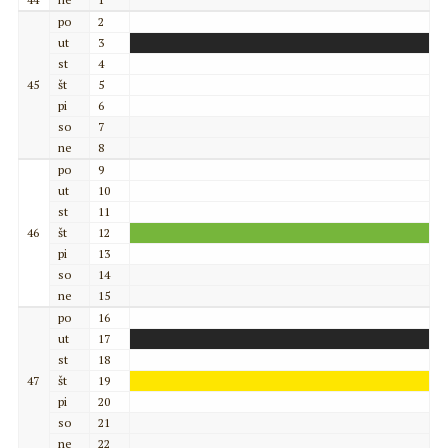
po
2
ut
3
st
4
45
št
5
pi
6
so
7
ne
8
po
9
ut
10
st
11
46
št
12
pi
13
so
14
ne
15
po
16
ut
17
st
18
47
št
19
pi
20
so
21
ne
22