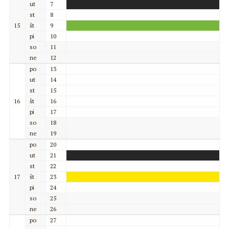
ut
7
st
8
15
št
9
pi
10
so
11
ne
12
po
13
ut
14
st
15
16
št
16
pi
17
so
18
ne
19
po
20
ut
21
st
22
17
št
23
pi
24
so
25
ne
26
po
27