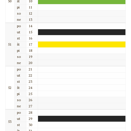
50
št
10
pi
11
so
12
ne
13
po
14
ut
15
st
16
51
št
17
pi
18
so
19
ne
20
po
21
ut
22
st
23
52
št
24
pi
25
so
26
ne
27
po
28
ut
29
53
st
30
št
31