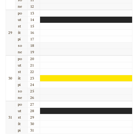
ne
12
po
13
ut
14
st
15
29
št
16
pi
17
so
18
ne
19
po
20
ut
21
st
22
30
št
23
pi
24
so
25
ne
26
po
27
ut
28
31
st
29
št
30
pi
31