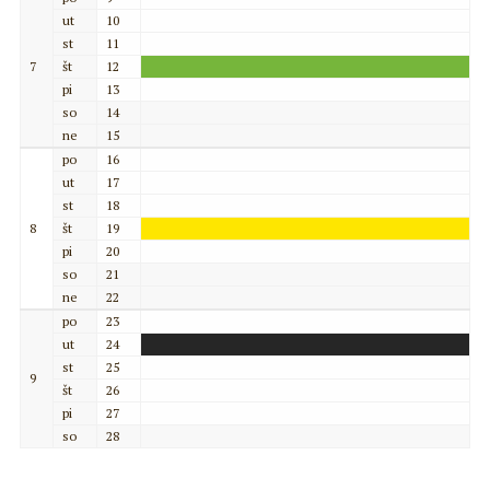
ut
10
st
11
7
št
12
pi
13
so
14
ne
15
po
16
ut
17
st
18
8
št
19
pi
20
so
21
ne
22
po
23
ut
24
st
25
9
št
26
pi
27
so
28