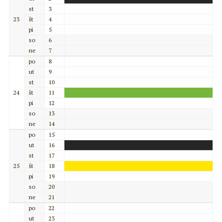
st
3
23
št
4
pi
5
so
6
ne
7
po
8
ut
9
st
10
24
št
11
pi
12
so
13
ne
14
po
15
ut
16
st
17
25
št
18
pi
19
so
20
ne
21
po
22
ut
23