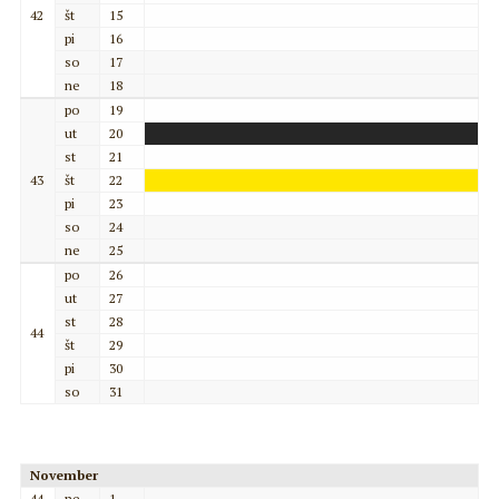
42
št
15
pi
16
so
17
ne
18
po
19
ut
20
st
21
43
št
22
pi
23
so
24
ne
25
po
26
ut
27
st
28
44
št
29
pi
30
so
31
November
44
ne
1