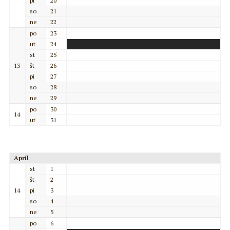
pi
20
so
21
ne
22
po
23
ut
24
st
25
13
št
26
pi
27
so
28
ne
29
po
30
14
ut
31
Apríl
st
1
št
2
14
pi
3
so
4
ne
5
po
6