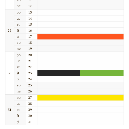
ne
12
po
13
ut
14
st
15
29
št
16
pi
17
so
18
ne
19
po
20
ut
21
st
22
30
št
23
pi
24
so
25
ne
26
po
27
ut
28
31
st
29
št
30
pi
31