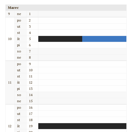
Marec
9
ne
1
po
2
ut
3
st
4
10
št
5
pi
6
so
7
ne
8
po
9
ut
10
st
11
11
št
12
pi
13
so
14
ne
15
po
16
ut
17
st
18
12
št
19