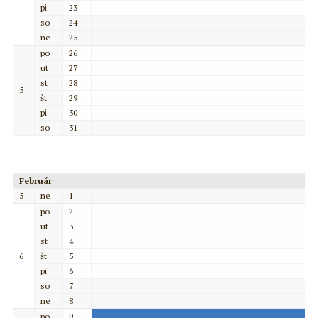
pi
23
so
24
ne
25
po
26
ut
27
st
28
5
št
29
pi
30
so
31
Február
5
ne
1
po
2
ut
3
st
4
6
št
5
pi
6
so
7
ne
8
po
9