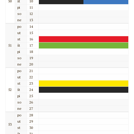
50
št
10
pi
11
so
12
ne
13
po
14
ut
15
st
16
51
št
17
pi
18
so
19
ne
20
po
21
ut
22
st
23
52
št
24
pi
25
so
26
ne
27
po
28
ut
29
53
st
30
št
31