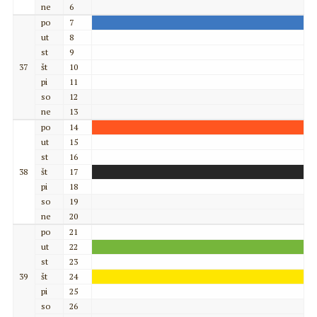
ne
6
po
7
ut
8
st
9
37
št
10
pi
11
so
12
ne
13
po
14
ut
15
st
16
38
št
17
pi
18
so
19
ne
20
po
21
ut
22
st
23
39
št
24
pi
25
so
26