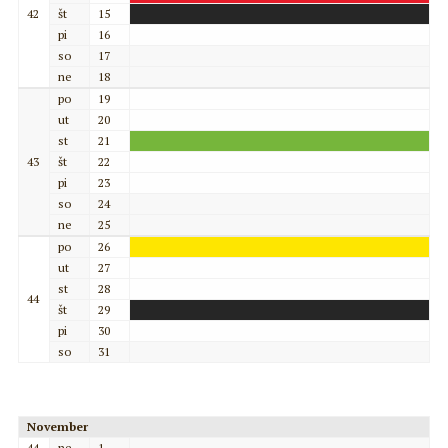
42
št
15
pi
16
so
17
ne
18
po
19
ut
20
st
21
43
št
22
pi
23
so
24
ne
25
po
26
ut
27
st
28
44
št
29
pi
30
so
31
November
44
ne
1