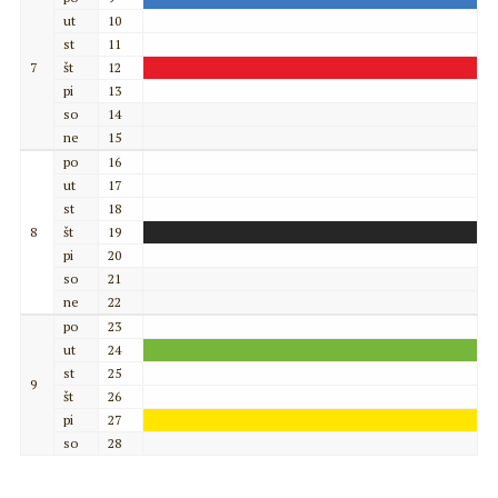
ut
10
st
11
7
št
12
pi
13
so
14
ne
15
po
16
ut
17
st
18
8
št
19
pi
20
so
21
ne
22
po
23
ut
24
st
25
9
št
26
pi
27
so
28