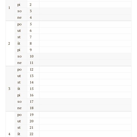
pi
2
1
so
3
ne
4
po
5
ut
6
st
7
2
št
8
pi
9
so
10
ne
11
po
12
ut
13
st
14
3
št
15
pi
16
so
17
ne
18
po
19
ut
20
st
21
4
št
22