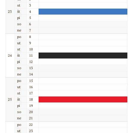
st
3
23
št
4
pi
5
so
6
ne
7
po
8
ut
9
st
10
24
št
11
pi
12
so
13
ne
14
po
15
ut
16
st
17
25
št
18
pi
19
so
20
ne
21
po
22
ut
23