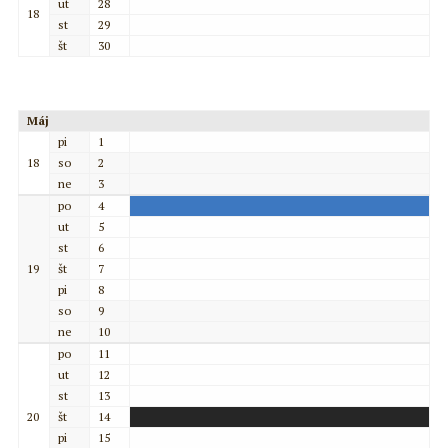
ut
28
18
st
29
št
30
Máj
pi
1
18
so
2
ne
3
po
4
ut
5
st
6
19
št
7
pi
8
so
9
ne
10
po
11
ut
12
st
13
20
št
14
pi
15