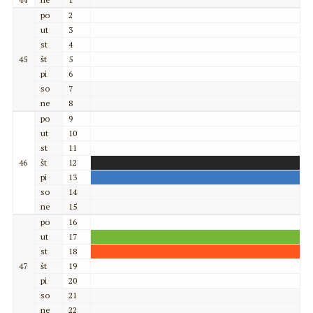
po
2
ut
3
st
4
45
št
5
pi
6
so
7
ne
8
po
9
ut
10
st
11
46
št
12
pi
13
so
14
ne
15
po
16
ut
17
st
18
47
št
19
pi
20
so
21
ne
22