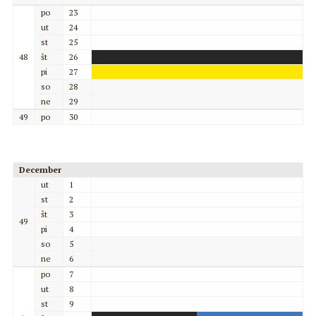
po
23
ut
24
st
25
48
št
26
pi
27
so
28
ne
29
49
po
30
December
ut
1
st
2
št
3
49
pi
4
so
5
ne
6
po
7
ut
8
st
9