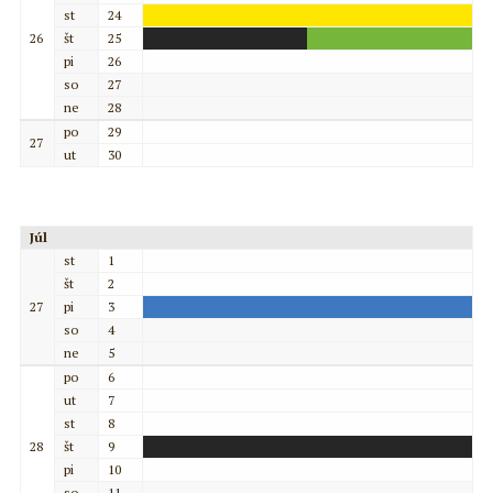
st
24
26
št
25
pi
26
so
27
ne
28
po
29
27
ut
30
Júl
st
1
št
2
27
pi
3
so
4
ne
5
po
6
ut
7
st
8
28
št
9
pi
10
so
11