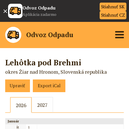
Stiahnuť SK
×
Odvoz Odpadu
Aplikácia zadarmo
Stiahnuť CZ
Odvoz Odpadu
Lehôtka pod Brehmi
okres Žiar nad Hronom, Slovenská republika
Upraviť
Export iCal
2027
2026
Január
št
1