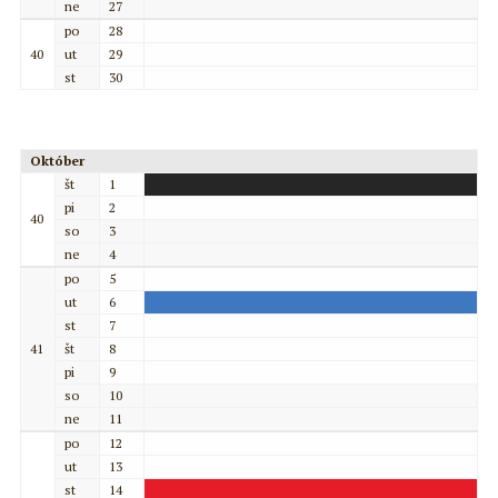
ne
27
po
28
40
ut
29
st
30
Október
št
1
pi
2
40
so
3
ne
4
po
5
ut
6
st
7
41
št
8
pi
9
so
10
ne
11
po
12
ut
13
st
14