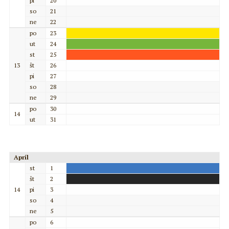
pi
20
so
21
ne
22
po
23
ut
24
st
25
13
št
26
pi
27
so
28
ne
29
po
30
14
ut
31
Apríl
st
1
št
2
14
pi
3
so
4
ne
5
po
6