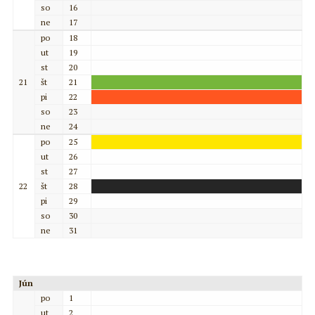
so
16
ne
17
po
18
ut
19
st
20
21
št
21
pi
22
so
23
ne
24
po
25
ut
26
st
27
22
št
28
pi
29
so
30
ne
31
Jún
po
1
ut
2