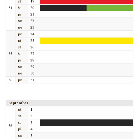
st
19
34
št
20
pi
21
so
22
ne
23
po
24
ut
25
st
26
35
št
27
pi
28
so
29
ne
30
36
po
31
September
ut
1
st
2
št
3
36
pi
4
so
5