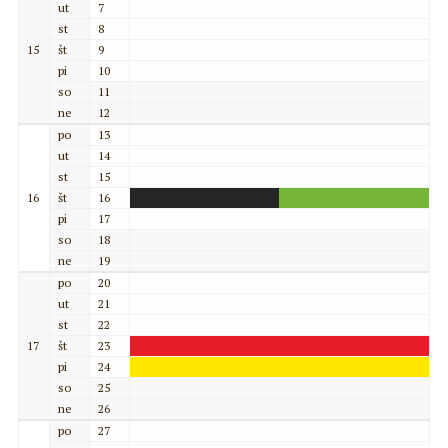
ut
7
st
8
15
št
9
pi
10
so
11
ne
12
po
13
ut
14
st
15
16
št
16
pi
17
so
18
ne
19
po
20
ut
21
st
22
17
št
23
pi
24
so
25
ne
26
po
27