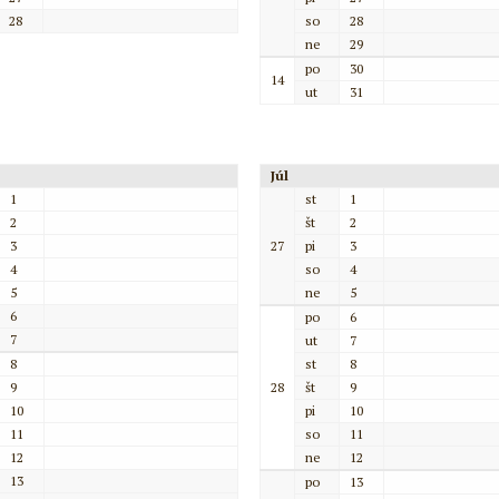
28
so
28
ne
29
po
30
14
ut
31
Júl
1
st
1
2
št
2
3
27
pi
3
4
so
4
5
ne
5
6
po
6
7
ut
7
8
st
8
9
28
št
9
10
pi
10
11
so
11
12
ne
12
13
po
13