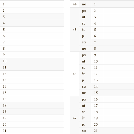
1
44
ne
1
2
po
2
3
ut
3
4
st
4
5
45
št
5
6
pi
6
7
so
7
8
ne
8
9
po
9
10
ut
10
11
st
11
12
46
št
12
13
pi
13
14
so
14
15
ne
15
16
po
16
17
ut
17
18
st
18
19
47
št
19
20
pi
20
21
so
21