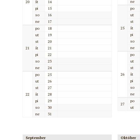
ne
20
št
14
pi
15
po
so
16
ut
ne
17
st
25
št
po
18
pi
ut
19
so
st
20
ne
21
št
21
pi
22
po
so
23
ut
ne
24
st
26
št
po
25
pi
ut
26
so
st
27
ne
22
št
28
pi
29
po
27
so
30
ut
ne
31
September
Október