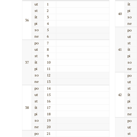
ut
1
št
st
2
pi
40
št
3
so
36
pi
4
ne
so
5
po
ne
6
ut
po
7
st
ut
8
41
št
st
9
pi
37
št
10
so
pi
11
ne
so
12
po
ne
13
ut
po
14
st
ut
15
42
št
st
16
pi
38
št
17
so
pi
18
ne
so
19
po
ne
20
ut
po
21
st