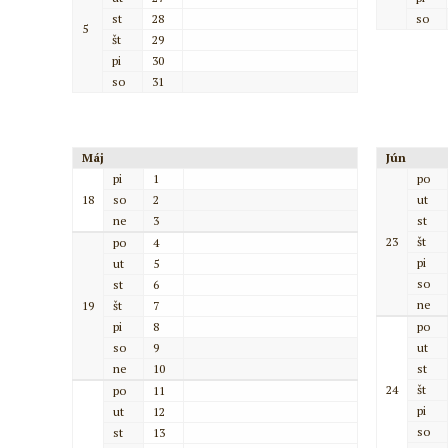
st
28
so
5
št
29
pi
30
so
31
Máj
Jún
pi
1
po
18
so
2
ut
ne
3
st
23
št
po
4
pi
ut
5
so
st
6
ne
19
št
7
pi
8
po
so
9
ut
ne
10
st
24
št
po
11
pi
ut
12
so
st
13