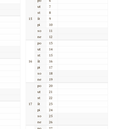
po
6
ut
7
st
8
15
št
9
pi
10
so
11
ne
12
po
13
ut
14
st
15
16
št
16
pi
17
so
18
ne
19
po
20
ut
21
st
22
17
št
23
pi
24
so
25
ne
26
po
27