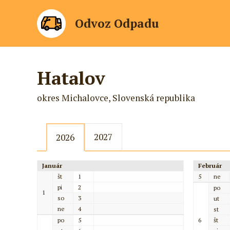
Odvoz Odpadu
Hatalov
okres Michalovce, Slovenská republika
2027
2026
Január
Február
št
1
5
ne
pi
2
po
1
so
3
ut
ne
4
st
po
5
6
št