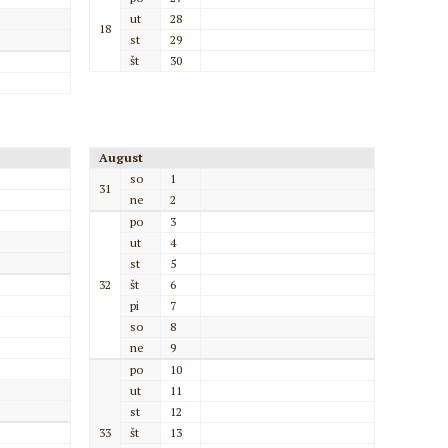
ut
28
18
st
29
št
30
August
so
1
31
ne
2
po
3
ut
4
st
5
32
št
6
pi
7
so
8
ne
9
po
10
ut
11
st
12
33
št
13