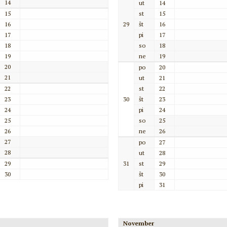
14
ut
14
15
st
15
16
29
št
16
17
pi
17
18
so
18
19
ne
19
20
po
20
21
ut
21
22
st
22
23
30
št
23
24
pi
24
25
so
25
26
ne
26
27
po
27
28
ut
28
29
31
st
29
30
št
30
pi
31
November