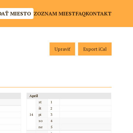
DAŤ MIESTO
ZOZNAM MIEST
FAQ
KONTAKT
Upraviť
Export iCal
Apríl
st
1
št
2
14
pi
3
so
4
ne
5