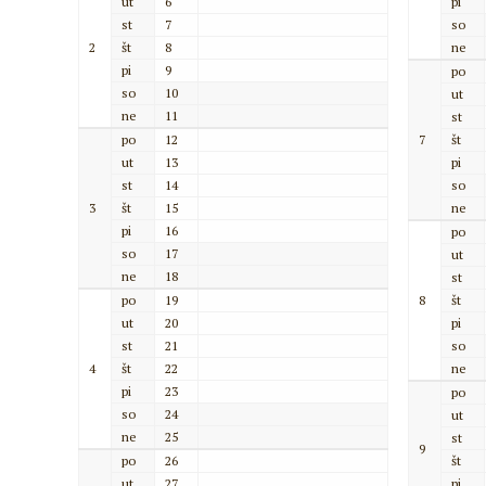
ut
6
pi
st
7
so
2
št
8
ne
pi
9
po
so
10
ut
ne
11
st
po
12
7
št
ut
13
pi
st
14
so
3
št
15
ne
pi
16
po
so
17
ut
ne
18
st
po
19
8
št
ut
20
pi
st
21
so
4
št
22
ne
pi
23
po
so
24
ut
ne
25
st
9
po
26
št
ut
27
pi