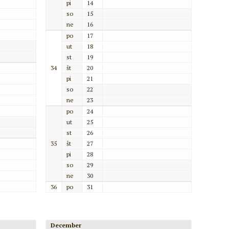
pi
14
so
15
ne
16
po
17
ut
18
st
19
34
št
20
pi
21
so
22
ne
23
po
24
ut
25
st
26
35
št
27
pi
28
so
29
ne
30
36
po
31
December