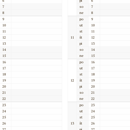
6
pi
6
7
so
7
8
ne
8
9
po
9
10
ut
10
11
st
11
12
11
št
12
13
pi
13
14
so
14
15
ne
15
16
po
16
17
ut
17
18
st
18
19
12
št
19
20
pi
20
21
so
21
22
ne
22
23
po
23
24
ut
24
25
st
25
26
13
št
26
27
pi
27