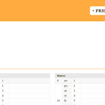
+ PRI
Marec
1
9
ne
1
2
po
2
3
ut
3
4
st
4
5
10
št
5