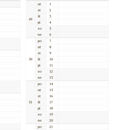
ut
1
st
2
št
3
49
pi
4
so
5
ne
6
po
7
ut
8
st
9
50
št
10
pi
11
so
12
ne
13
po
14
ut
15
st
16
51
št
17
pi
18
so
19
ne
20
po
21