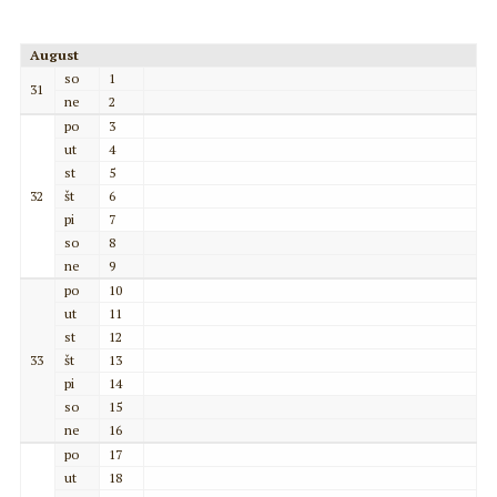
August
so
1
31
ne
2
po
3
ut
4
st
5
32
št
6
pi
7
so
8
ne
9
po
10
ut
11
st
12
33
št
13
pi
14
so
15
ne
16
po
17
ut
18