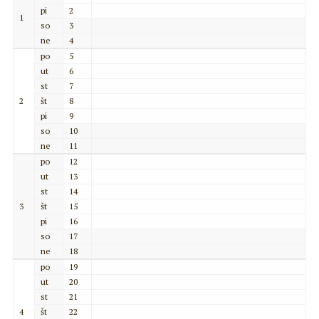
pi
2
1
so
3
ne
4
po
5
ut
6
st
7
2
št
8
pi
9
so
10
ne
11
po
12
ut
13
st
14
3
št
15
pi
16
so
17
ne
18
po
19
ut
20
st
21
4
št
22