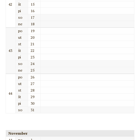
42
št
15
pi
16
so
17
ne
18
po
19
ut
20
st
21
43
št
22
pi
23
so
24
ne
25
po
26
ut
27
st
28
44
št
29
pi
30
so
31
November
44
ne
1