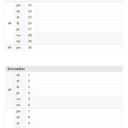
po
23
ut
24
st
25
48
št
26
pi
27
so
28
ne
29
49
po
30
December
ut
1
st
2
št
3
49
pi
4
so
5
ne
6
po
7
ut
8
st
9