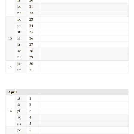
pi
20
so
21
ne
22
po
23
ut
24
st
25
13
št
26
pi
27
so
28
ne
29
po
30
14
ut
31
Apríl
st
1
št
2
14
pi
3
so
4
ne
5
po
6