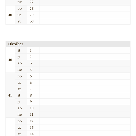
ne
27
po
28
40
ut
29
st
30
Október
št
1
pi
2
40
so
3
ne
4
po
5
ut
6
st
7
41
št
8
pi
9
so
10
ne
11
po
12
ut
13
st
14