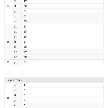
st
19
34
št
20
pi
21
so
22
ne
23
po
24
ut
25
st
26
35
št
27
pi
28
so
29
ne
30
36
po
31
September
ut
1
st
2
št
3
36
pi
4
so
5