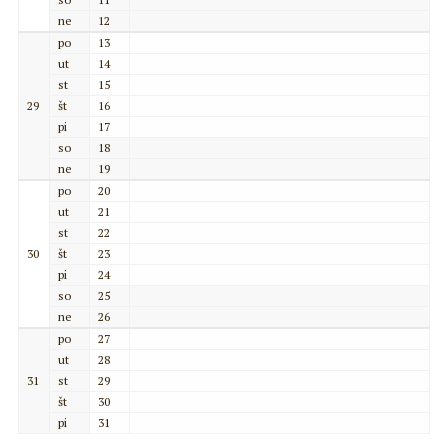
ne
12
po
13
ut
14
st
15
29
št
16
pi
17
so
18
ne
19
po
20
ut
21
st
22
30
št
23
pi
24
so
25
ne
26
po
27
ut
28
31
st
29
št
30
pi
31