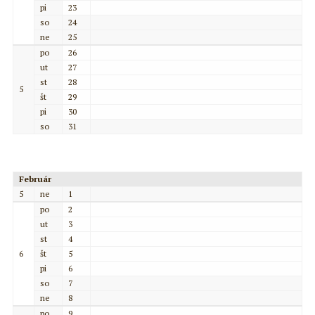
pi
23
so
24
ne
25
po
26
ut
27
st
28
5
št
29
pi
30
so
31
Február
5
ne
1
po
2
ut
3
st
4
6
št
5
pi
6
so
7
ne
8
po
9