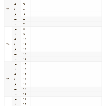
st
3
23
št
4
pi
5
so
6
ne
7
po
8
ut
9
st
10
24
št
11
pi
12
so
13
ne
14
po
15
ut
16
st
17
25
št
18
pi
19
so
20
ne
21
po
22
ut
23