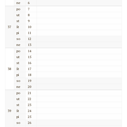
ne
6
po
7
ut
8
st
9
37
št
10
pi
11
so
12
ne
13
po
14
ut
15
st
16
38
št
17
pi
18
so
19
ne
20
po
21
ut
22
st
23
39
št
24
pi
25
so
26