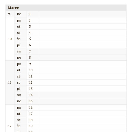
Marec
9
ne
1
po
2
ut
3
st
4
10
št
5
pi
6
so
7
ne
8
po
9
ut
10
st
11
11
št
12
pi
13
so
14
ne
15
po
16
ut
17
st
18
12
št
19