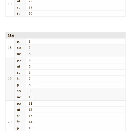
ut
28
18
st
29
št
30
Máj
pi
1
18
so
2
ne
3
po
4
ut
5
st
6
19
št
7
pi
8
so
9
ne
10
po
11
ut
12
st
13
20
št
14
pi
15