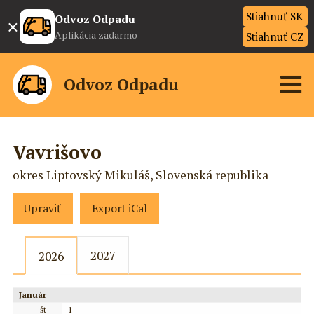
Stiahnuť SK
×
Odvoz Odpadu
Aplikácia zadarmo
Stiahnuť CZ
Odvoz Odpadu
Vavrišovo
okres Liptovský Mikuláš, Slovenská republika
Upraviť
Export iCal
2027
2026
Január
št
1