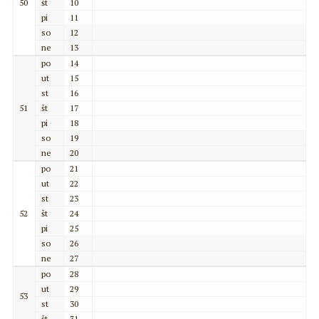
50
št
10
pi
11
so
12
ne
13
po
14
ut
15
st
16
51
št
17
pi
18
so
19
ne
20
po
21
ut
22
st
23
52
št
24
pi
25
so
26
ne
27
po
28
ut
29
53
st
30
št
31