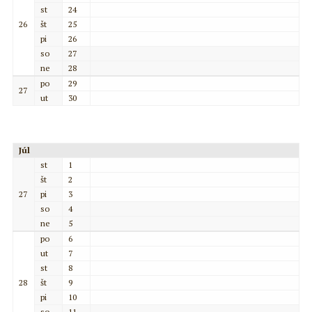
st
24
26
št
25
pi
26
so
27
ne
28
po
29
27
ut
30
Júl
st
1
št
2
27
pi
3
so
4
ne
5
po
6
ut
7
st
8
28
št
9
pi
10
so
11