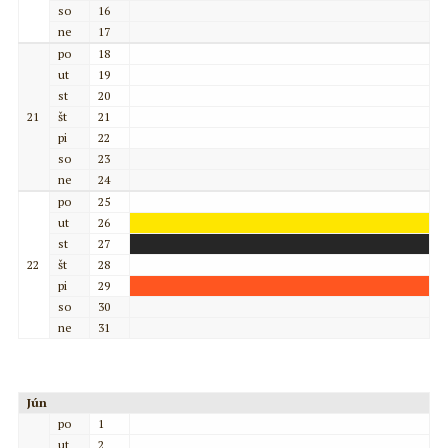
so
16
ne
17
po
18
ut
19
st
20
21
št
21
pi
22
so
23
ne
24
po
25
ut
26
st
27
22
št
28
pi
29
so
30
ne
31
Jún
po
1
ut
2