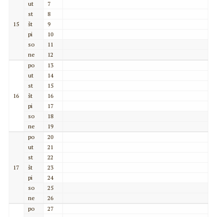
ut
7
st
8
15
št
9
pi
10
so
11
ne
12
po
13
ut
14
st
15
16
št
16
pi
17
so
18
ne
19
po
20
ut
21
st
22
17
št
23
pi
24
so
25
ne
26
po
27