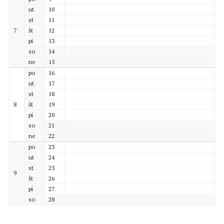
ut
10
st
11
7
št
12
pi
13
so
14
ne
15
po
16
ut
17
st
18
8
št
19
pi
20
so
21
ne
22
po
23
ut
24
st
25
9
št
26
pi
27
so
28