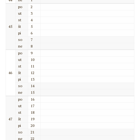
po
2
ut
3
st
4
45
št
5
pi
6
so
7
ne
8
po
9
ut
10
st
11
46
št
12
pi
13
so
14
ne
15
po
16
ut
17
st
18
47
št
19
pi
20
so
21
ne
22