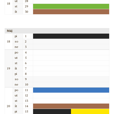
ut
28
18
st
29
št
30
Máj
pi
1
18
so
2
ne
3
po
4
ut
5
st
6
19
št
7
pi
8
so
9
ne
10
po
11
ut
12
st
13
20
št
14
pi
15