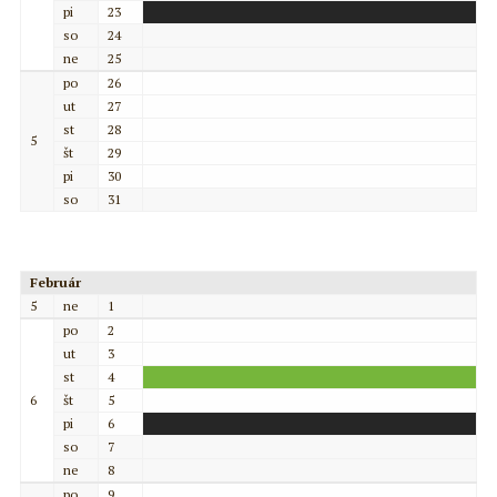
pi
23
so
24
ne
25
po
26
ut
27
st
28
5
št
29
pi
30
so
31
Február
5
ne
1
po
2
ut
3
st
4
6
št
5
pi
6
so
7
ne
8
po
9