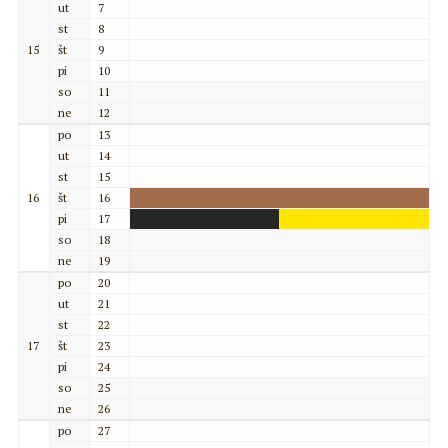
ut
7
st
8
15
št
9
pi
10
so
11
ne
12
po
13
ut
14
st
15
16
št
16
pi
17
so
18
ne
19
po
20
ut
21
st
22
17
št
23
pi
24
so
25
ne
26
po
27