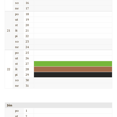
so
16
ne
17
po
18
ut
19
st
20
21
št
21
pi
22
so
23
ne
24
po
25
ut
26
st
27
22
št
28
pi
29
so
30
ne
31
Jún
po
1
ut
2