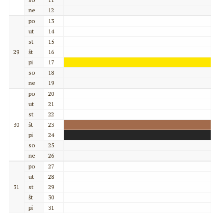
ne
12
po
13
ut
14
st
15
29
št
16
pi
17
so
18
ne
19
po
20
ut
21
st
22
30
št
23
pi
24
so
25
ne
26
po
27
ut
28
31
st
29
št
30
pi
31