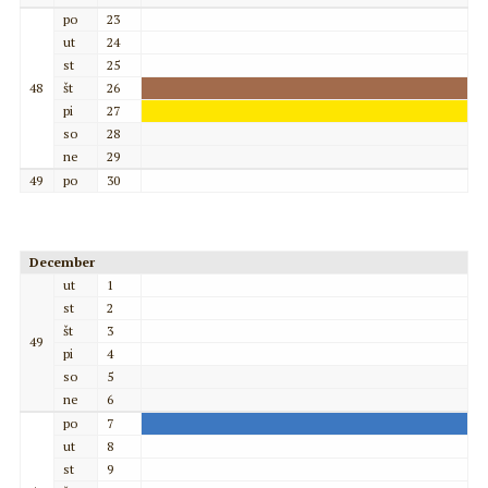
po
23
ut
24
st
25
48
št
26
pi
27
so
28
ne
29
49
po
30
December
ut
1
st
2
št
3
49
pi
4
so
5
ne
6
po
7
ut
8
st
9