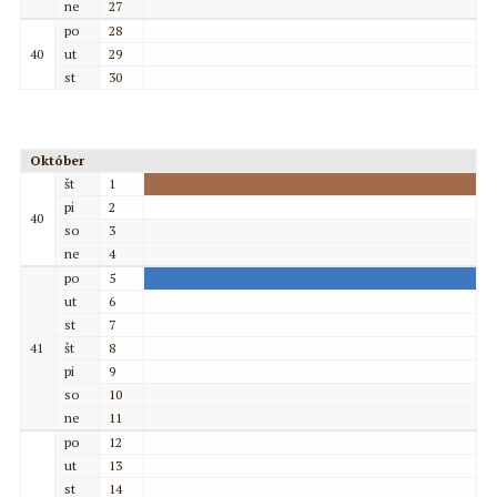
ne
27
po
28
40
ut
29
st
30
Október
št
1
pi
2
40
so
3
ne
4
po
5
ut
6
st
7
41
št
8
pi
9
so
10
ne
11
po
12
ut
13
st
14