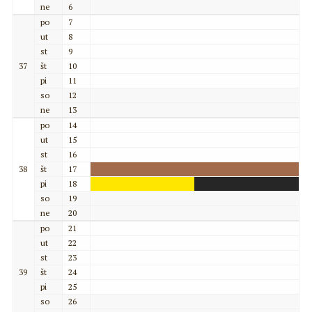
ne
6
po
7
ut
8
st
9
37
št
10
pi
11
so
12
ne
13
po
14
ut
15
st
16
38
št
17
pi
18
so
19
ne
20
po
21
ut
22
st
23
39
št
24
pi
25
so
26