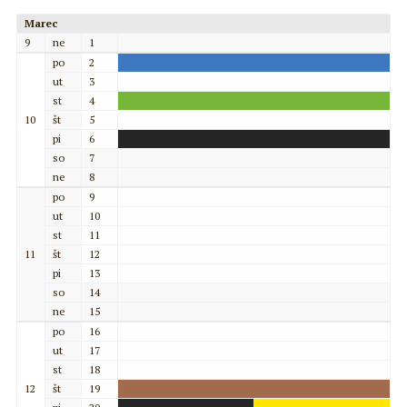
Marec
9
ne
1
po
2
ut
3
st
4
10
št
5
pi
6
so
7
ne
8
po
9
ut
10
st
11
11
št
12
pi
13
so
14
ne
15
po
16
ut
17
st
18
12
št
19