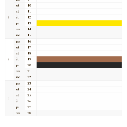
ut
10
st
11
7
št
12
pi
13
so
14
ne
15
po
16
ut
17
st
18
8
št
19
pi
20
so
21
ne
22
po
23
ut
24
st
25
9
št
26
pi
27
so
28