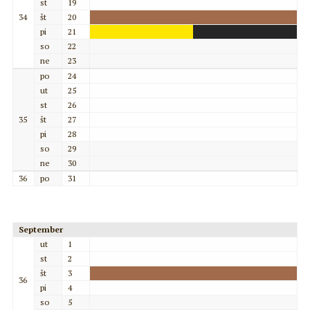
st
19
34
št
20
pi
21
so
22
ne
23
po
24
ut
25
st
26
35
št
27
pi
28
so
29
ne
30
36
po
31
September
ut
1
st
2
št
3
36
pi
4
so
5