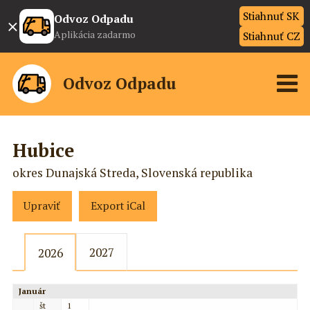
Stiahnuť SK
×
Odvoz Odpadu
Aplikácia zadarmo
Stiahnuť CZ
Odvoz Odpadu
Hubice
okres Dunajská Streda, Slovenská republika
Upraviť
Export iCal
2027
2026
Január
št
1