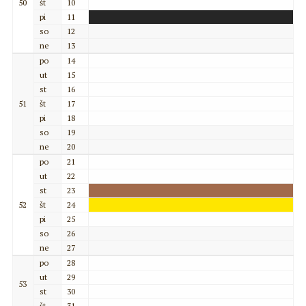
50
št
10
pi
11
so
12
ne
13
po
14
ut
15
st
16
51
št
17
pi
18
so
19
ne
20
po
21
ut
22
st
23
52
št
24
pi
25
so
26
ne
27
po
28
ut
29
53
st
30
št
31