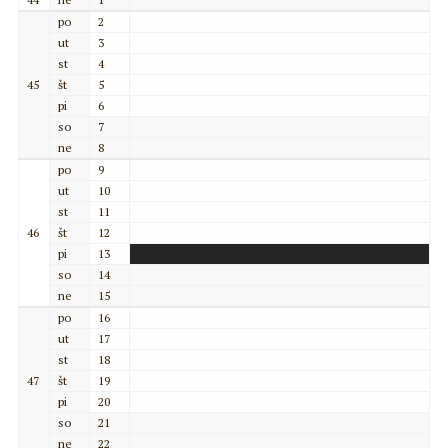
po
2
ut
3
st
4
45
št
5
pi
6
so
7
ne
8
po
9
ut
10
st
11
46
št
12
pi
13
so
14
ne
15
po
16
ut
17
st
18
47
št
19
pi
20
so
21
ne
22