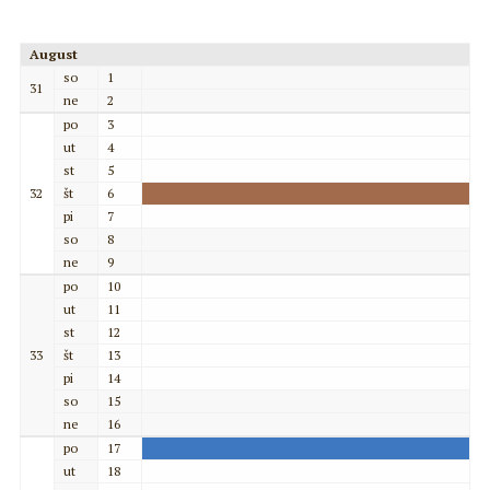
August
so
1
31
ne
2
po
3
ut
4
st
5
32
št
6
pi
7
so
8
ne
9
po
10
ut
11
st
12
33
št
13
pi
14
so
15
ne
16
po
17
ut
18