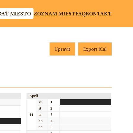
DAŤ MIESTO
ZOZNAM MIEST
FAQ
KONTAKT
Upraviť
Export iCal
Apríl
st
1
št
2
14
pi
3
so
4
ne
5