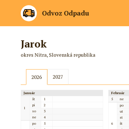
Odvoz Odpadu
Jarok
okres Nitra, Slovenská republika
2027
2026
Január
Február
št
1
5
ne
pi
2
po
1
so
3
ut
ne
4
st
po
5
6
št