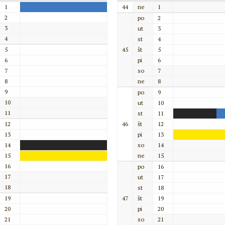
1
44
ne
1
2
po
2
3
ut
3
4
st
4
5
45
št
5
6
pi
6
7
so
7
8
ne
8
9
po
9
10
ut
10
11
st
11
12
46
št
12
13
pi
13
14
so
14
15
ne
15
16
po
16
17
ut
17
18
st
18
19
47
št
19
20
pi
20
21
so
21