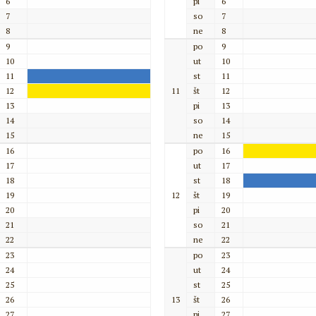
6
pi
6
7
so
7
8
ne
8
9
po
9
10
ut
10
11
st
11
12
11
št
12
13
pi
13
14
so
14
15
ne
15
16
po
16
17
ut
17
18
st
18
19
12
št
19
20
pi
20
21
so
21
22
ne
22
23
po
23
24
ut
24
25
st
25
26
13
št
26
27
pi
27