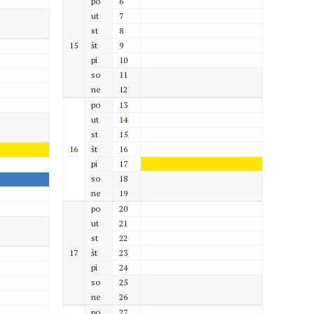
po
6
ut
7
st
8
15
št
9
pi
10
so
11
ne
12
po
13
ut
14
st
15
16
št
16
pi
17
so
18
ne
19
po
20
ut
21
st
22
17
št
23
pi
24
so
25
ne
26
po
27