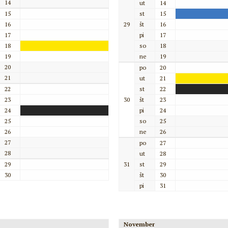
14
ut
14
15
st
15
16
29
št
16
17
pi
17
18
so
18
19
ne
19
20
po
20
21
ut
21
22
st
22
23
30
št
23
24
pi
24
25
so
25
26
ne
26
27
po
27
28
ut
28
29
31
st
29
30
št
30
pi
31
November