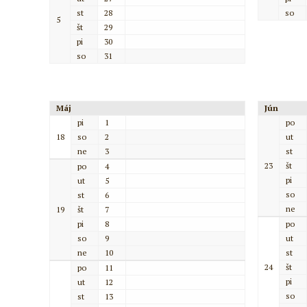
st
28
so
5
št
29
pi
30
so
31
Máj
Jún
pi
1
po
18
so
2
ut
ne
3
st
23
št
po
4
pi
ut
5
so
st
6
ne
19
št
7
pi
8
po
so
9
ut
ne
10
st
24
št
po
11
pi
ut
12
so
st
13