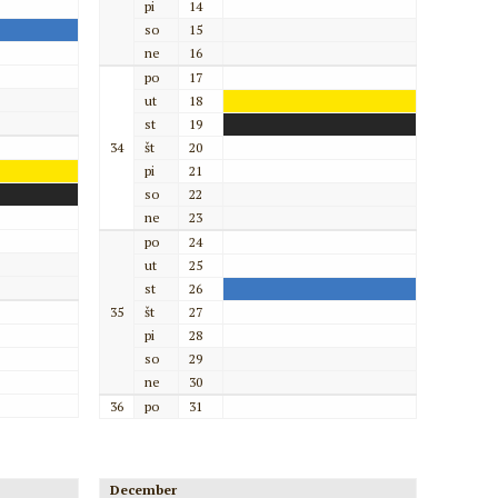
pi
14
so
15
ne
16
po
17
ut
18
st
19
34
št
20
pi
21
so
22
ne
23
po
24
ut
25
st
26
35
št
27
pi
28
so
29
ne
30
36
po
31
December