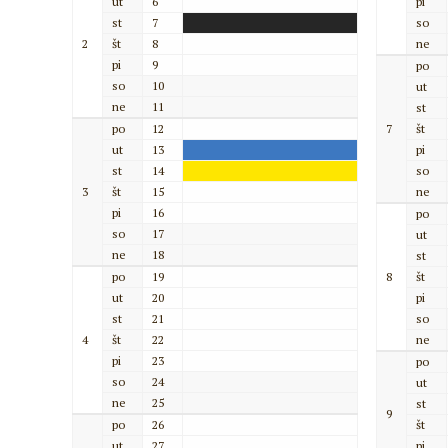
ut
6
pi
st
7
so
2
št
8
ne
pi
9
po
so
10
ut
ne
11
st
po
12
7
št
ut
13
pi
st
14
so
3
št
15
ne
pi
16
po
so
17
ut
ne
18
st
po
19
8
št
ut
20
pi
st
21
so
4
št
22
ne
pi
23
po
so
24
ut
ne
25
st
9
po
26
št
ut
27
pi