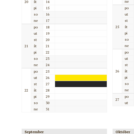
ne
20
št
14
pi
15
po
so
16
ut
ne
17
st
25
št
po
18
pi
ut
19
so
st
20
ne
21
št
21
pi
22
po
so
23
ut
ne
24
st
26
št
po
25
pi
ut
26
so
st
27
ne
22
št
28
pi
29
po
27
so
30
ut
ne
31
September
Október