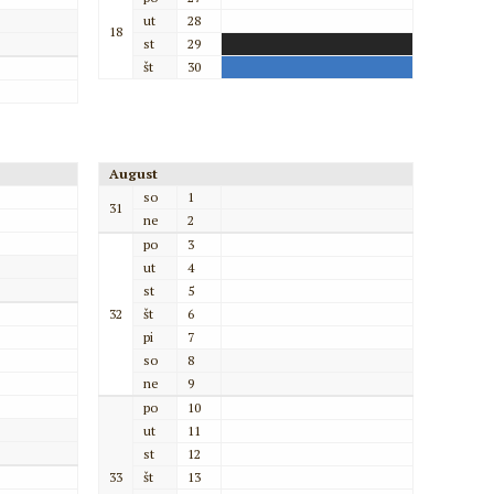
ut
28
18
st
29
št
30
August
so
1
31
ne
2
po
3
ut
4
st
5
32
št
6
pi
7
so
8
ne
9
po
10
ut
11
st
12
33
št
13