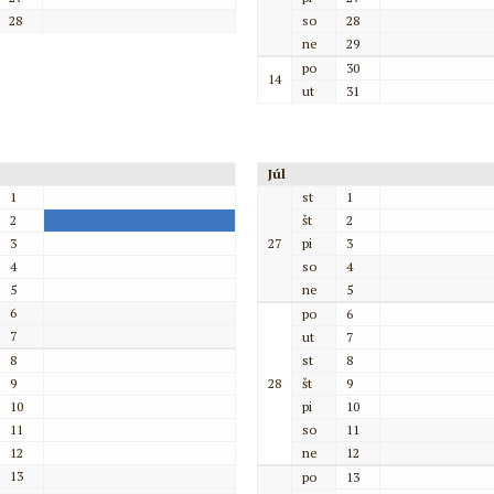
28
so
28
ne
29
po
30
14
ut
31
Júl
1
st
1
2
št
2
3
27
pi
3
4
so
4
5
ne
5
6
po
6
7
ut
7
8
st
8
9
28
št
9
10
pi
10
11
so
11
12
ne
12
13
po
13