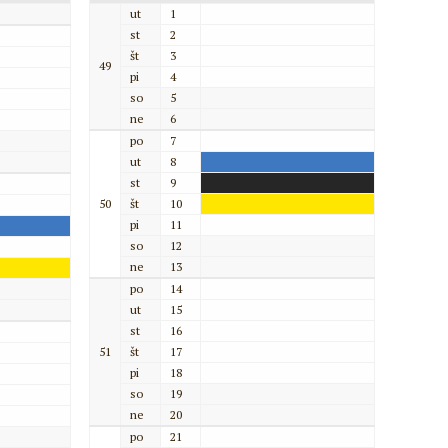
ut
1
st
2
št
3
49
pi
4
so
5
ne
6
po
7
ut
8
st
9
50
št
10
pi
11
so
12
ne
13
po
14
ut
15
st
16
51
št
17
pi
18
so
19
ne
20
po
21