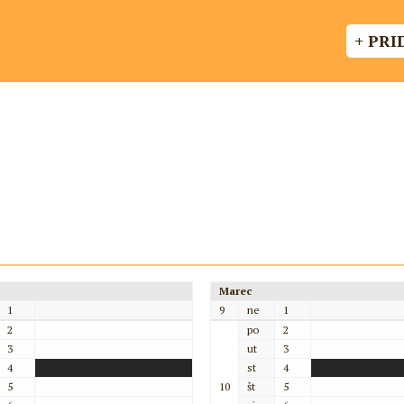
+ PRI
Marec
1
9
ne
1
2
po
2
3
ut
3
4
st
4
5
10
št
5