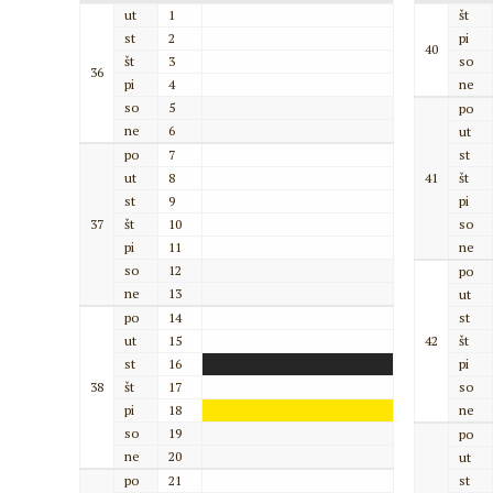
ut
1
št
st
2
pi
40
št
3
so
36
pi
4
ne
so
5
po
ne
6
ut
po
7
st
ut
8
41
št
st
9
pi
37
št
10
so
pi
11
ne
so
12
po
ne
13
ut
po
14
st
ut
15
42
št
st
16
pi
38
št
17
so
pi
18
ne
so
19
po
ne
20
ut
po
21
st