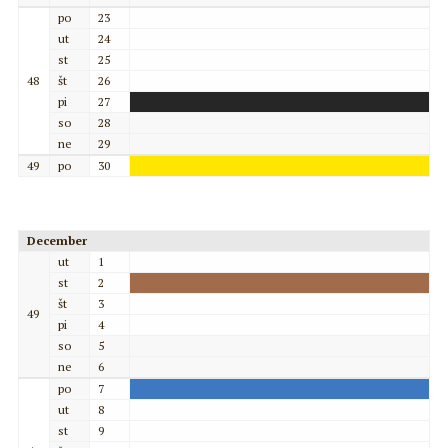
po
23
ut
24
st
25
48
št
26
pi
27
so
28
ne
29
49
po
30
December
ut
1
st
2
št
3
49
pi
4
so
5
ne
6
po
7
ut
8
st
9