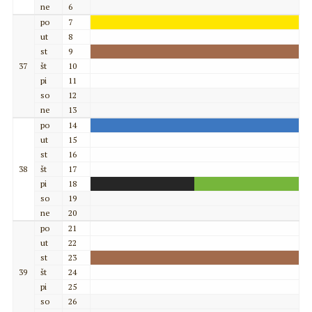
ne
6
po
7
ut
8
st
9
37
št
10
pi
11
so
12
ne
13
po
14
ut
15
st
16
38
št
17
pi
18
so
19
ne
20
po
21
ut
22
st
23
39
št
24
pi
25
so
26