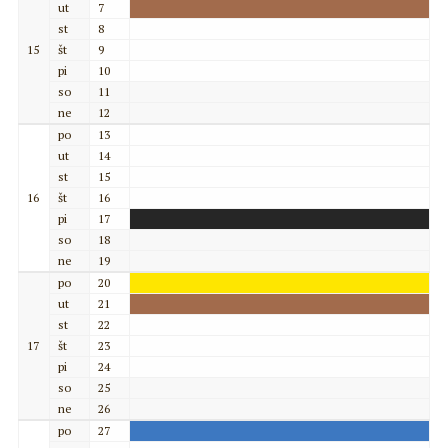
ut
7
st
8
15
št
9
pi
10
so
11
ne
12
po
13
ut
14
st
15
16
št
16
pi
17
so
18
ne
19
po
20
ut
21
st
22
17
št
23
pi
24
so
25
ne
26
po
27