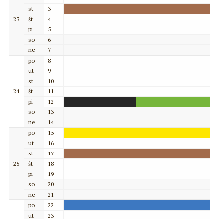
st
3
23
št
4
pi
5
so
6
ne
7
po
8
ut
9
st
10
24
št
11
pi
12
so
13
ne
14
po
15
ut
16
st
17
25
št
18
pi
19
so
20
ne
21
po
22
ut
23