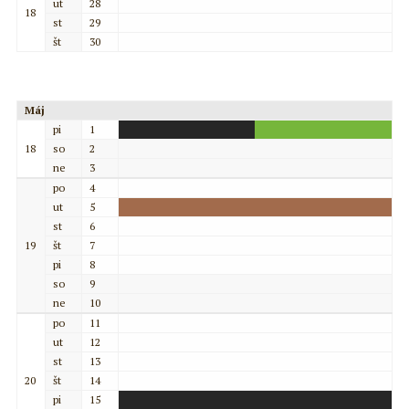
ut
28
18
st
29
št
30
Máj
pi
1
18
so
2
ne
3
po
4
ut
5
st
6
19
št
7
pi
8
so
9
ne
10
po
11
ut
12
st
13
20
št
14
pi
15