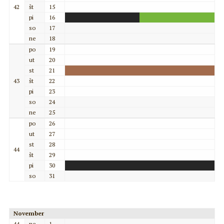
42
št
15
pi
16
so
17
ne
18
po
19
ut
20
st
21
43
št
22
pi
23
so
24
ne
25
po
26
ut
27
st
28
44
št
29
pi
30
so
31
November
44
ne
1