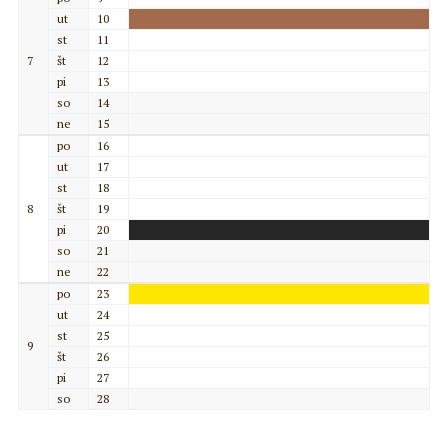
ut
10
st
11
7
št
12
pi
13
so
14
ne
15
po
16
ut
17
st
18
8
št
19
pi
20
so
21
ne
22
po
23
ut
24
st
25
9
št
26
pi
27
so
28