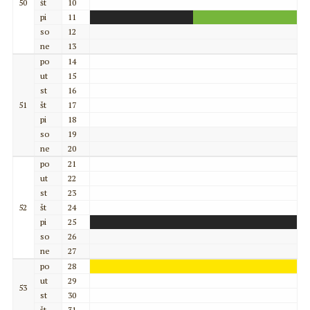
50
št
10
pi
11
so
12
ne
13
po
14
ut
15
st
16
51
št
17
pi
18
so
19
ne
20
po
21
ut
22
st
23
52
št
24
pi
25
so
26
ne
27
po
28
ut
29
53
st
30
št
31