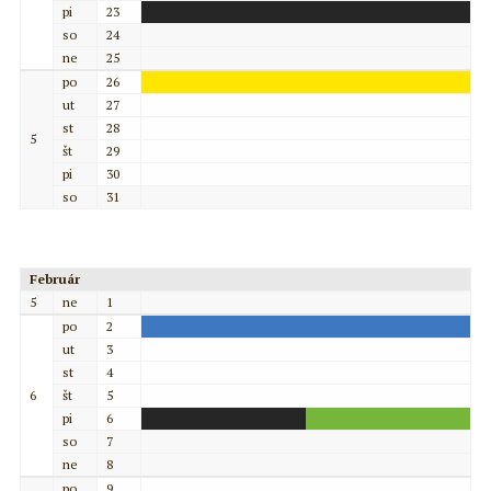
pi
23
so
24
ne
25
po
26
ut
27
st
28
5
št
29
pi
30
so
31
Február
5
ne
1
po
2
ut
3
st
4
6
št
5
pi
6
so
7
ne
8
po
9