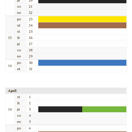
pi
20
so
21
ne
22
po
23
ut
24
st
25
13
št
26
pi
27
so
28
ne
29
po
30
14
ut
31
Apríl
st
1
št
2
14
pi
3
so
4
ne
5
po
6