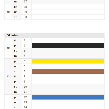
ne
27
po
28
40
ut
29
st
30
Október
št
1
pi
2
40
so
3
ne
4
po
5
ut
6
st
7
41
št
8
pi
9
so
10
ne
11
po
12
ut
13
st
14