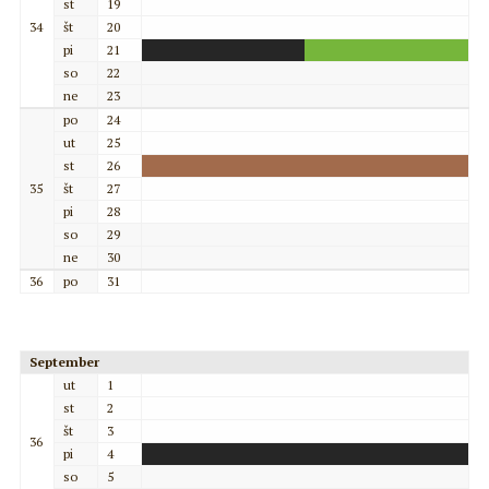
st
19
34
št
20
pi
21
so
22
ne
23
po
24
ut
25
st
26
35
št
27
pi
28
so
29
ne
30
36
po
31
September
ut
1
st
2
št
3
36
pi
4
so
5