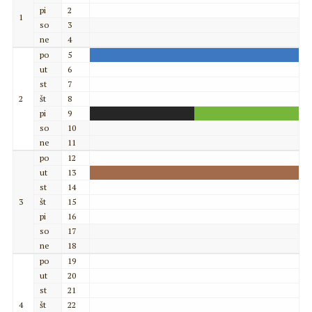
pi
2
1
so
3
ne
4
po
5
ut
6
st
7
2
št
8
pi
9
so
10
ne
11
po
12
ut
13
st
14
3
št
15
pi
16
so
17
ne
18
po
19
ut
20
st
21
4
št
22