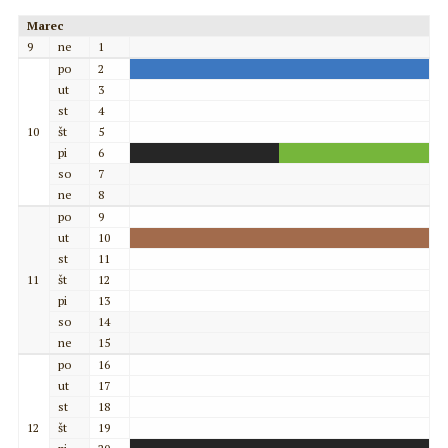
Marec
9
ne
1
po
2
ut
3
st
4
10
št
5
pi
6
so
7
ne
8
po
9
ut
10
st
11
11
št
12
pi
13
so
14
ne
15
po
16
ut
17
st
18
12
št
19