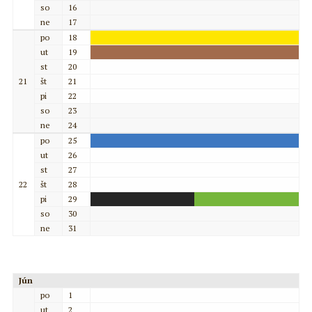
so
16
ne
17
po
18
ut
19
st
20
21
št
21
pi
22
so
23
ne
24
po
25
ut
26
st
27
22
št
28
pi
29
so
30
ne
31
Jún
po
1
ut
2