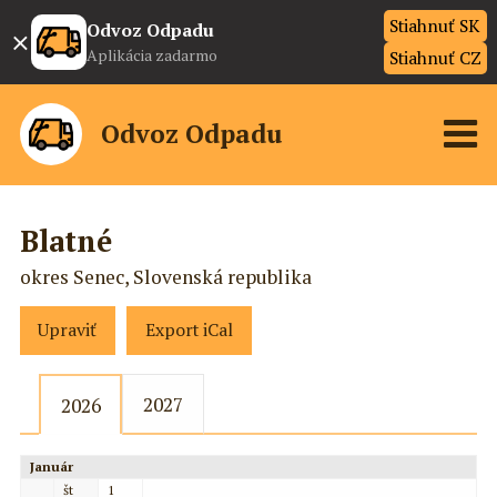
Stiahnuť SK
×
Odvoz Odpadu
Aplikácia zadarmo
Stiahnuť CZ
Odvoz Odpadu
Blatné
okres Senec, Slovenská republika
Upraviť
Export iCal
2027
2026
Január
št
1