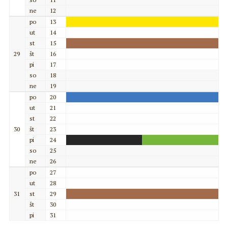
ne
12
po
13
ut
14
st
15
29
št
16
pi
17
so
18
ne
19
po
20
ut
21
st
22
30
št
23
pi
24
so
25
ne
26
po
27
ut
28
31
st
29
št
30
pi
31