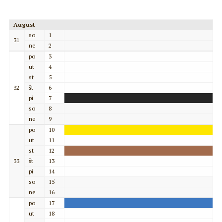
August
so
1
31
ne
2
po
3
ut
4
st
5
32
št
6
pi
7
so
8
ne
9
po
10
ut
11
st
12
33
št
13
pi
14
so
15
ne
16
po
17
ut
18