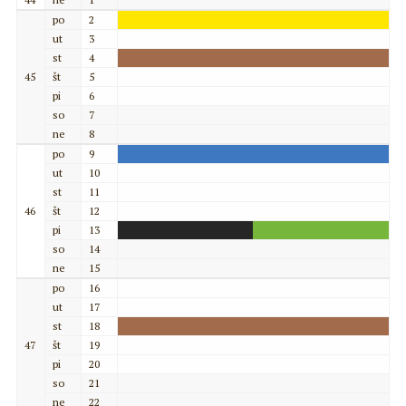
po
2
ut
3
st
4
45
št
5
pi
6
so
7
ne
8
po
9
ut
10
st
11
46
št
12
pi
13
so
14
ne
15
po
16
ut
17
st
18
47
št
19
pi
20
so
21
ne
22