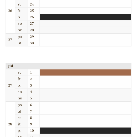
st
24
26
št
25
pi
26
so
27
ne
28
po
29
27
ut
30
Júl
st
1
št
2
27
pi
3
so
4
ne
5
po
6
ut
7
st
8
28
št
9
pi
10
so
11