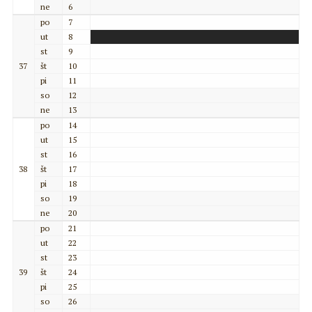
ne
6
po
7
ut
8
st
9
37
št
10
pi
11
so
12
ne
13
po
14
ut
15
st
16
38
št
17
pi
18
so
19
ne
20
po
21
ut
22
st
23
39
št
24
pi
25
so
26