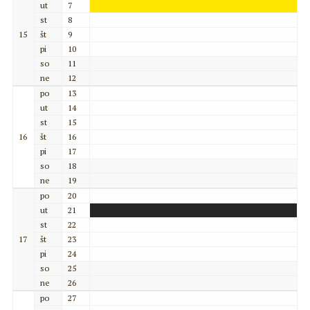
ut
7
st
8
15
št
9
pi
10
so
11
ne
12
po
13
ut
14
st
15
16
št
16
pi
17
so
18
ne
19
po
20
ut
21
st
22
17
št
23
pi
24
so
25
ne
26
po
27