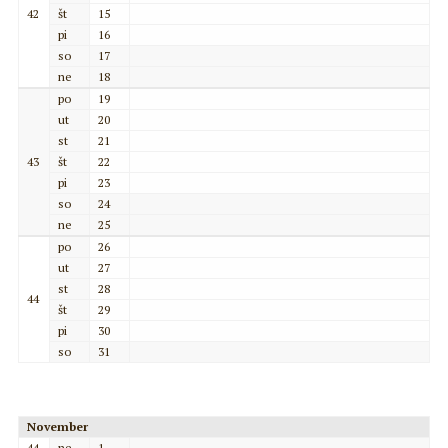
42
št
15
pi
16
so
17
ne
18
po
19
ut
20
st
21
43
št
22
pi
23
so
24
ne
25
po
26
ut
27
st
28
44
št
29
pi
30
so
31
November
44
ne
1