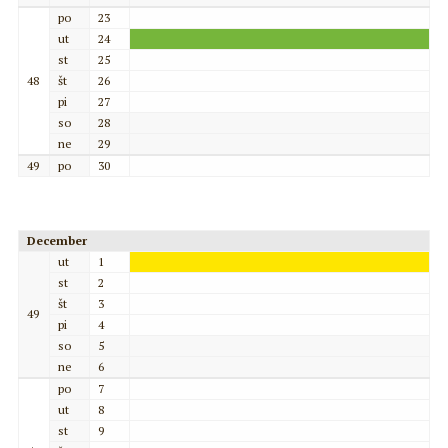
po
23
ut
24
st
25
48
št
26
pi
27
so
28
ne
29
49
po
30
December
ut
1
st
2
št
3
49
pi
4
so
5
ne
6
po
7
ut
8
st
9