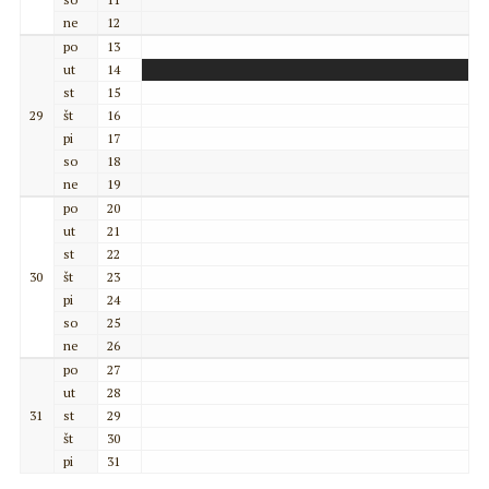
ne
12
po
13
ut
14
st
15
29
št
16
pi
17
so
18
ne
19
po
20
ut
21
st
22
30
št
23
pi
24
so
25
ne
26
po
27
ut
28
31
st
29
št
30
pi
31