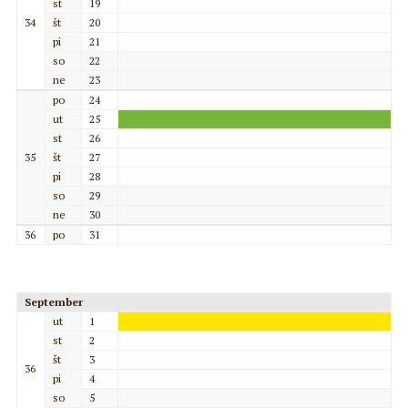
st
19
34
št
20
pi
21
so
22
ne
23
po
24
ut
25
st
26
35
št
27
pi
28
so
29
ne
30
36
po
31
September
ut
1
st
2
št
3
36
pi
4
so
5