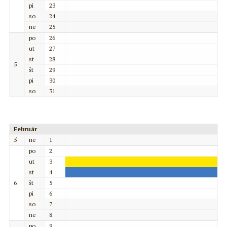
pi
23
so
24
ne
25
po
26
ut
27
st
28
5
št
29
pi
30
so
31
Február
5
ne
1
po
2
ut
3
st
4
6
št
5
pi
6
so
7
ne
8
po
9