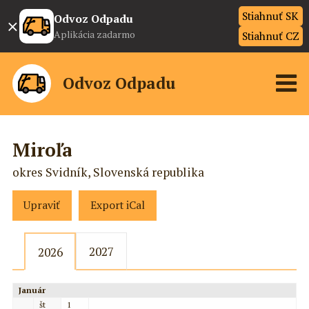
Stiahnuť SK
×
Odvoz Odpadu
Aplikácia zadarmo
Stiahnuť CZ
Odvoz Odpadu
Miroľa
okres Svidník, Slovenská republika
Upraviť
Export iCal
2027
2026
Január
št
1