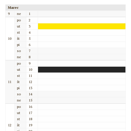
Marec
9
ne
1
po
2
ut
3
st
4
10
št
5
pi
6
so
7
ne
8
po
9
ut
10
st
11
11
št
12
pi
13
so
14
ne
15
po
16
ut
17
st
18
12
št
19