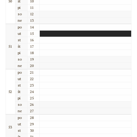
50
št
10
pi
11
so
12
ne
13
po
14
ut
15
st
16
51
št
17
pi
18
so
19
ne
20
po
21
ut
22
st
23
52
št
24
pi
25
so
26
ne
27
po
28
ut
29
53
st
30
št
31