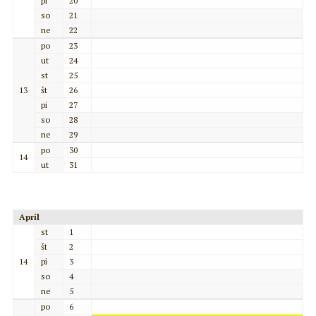
pi
20
so
21
ne
22
po
23
ut
24
st
25
13
št
26
pi
27
so
28
ne
29
po
30
14
ut
31
Apríl
st
1
št
2
14
pi
3
so
4
ne
5
po
6