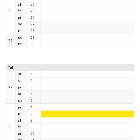
st
24
26
št
25
pi
26
so
27
ne
28
po
29
27
ut
30
Júl
st
1
št
2
27
pi
3
so
4
ne
5
po
6
ut
7
st
8
28
št
9
pi
10
so
11