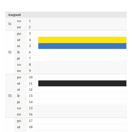
August
so
1
31
ne
2
po
3
ut
4
st
5
32
št
6
pi
7
so
8
ne
9
po
10
ut
11
st
12
33
št
13
pi
14
so
15
ne
16
po
17
ut
18