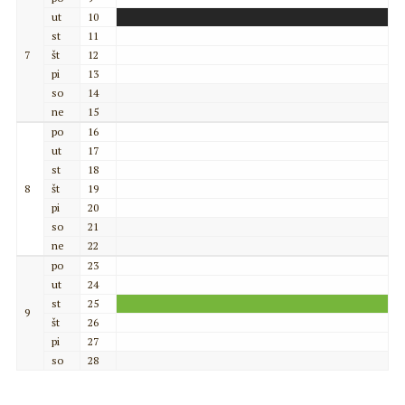
ut
10
st
11
7
št
12
pi
13
so
14
ne
15
po
16
ut
17
st
18
8
št
19
pi
20
so
21
ne
22
po
23
ut
24
st
25
9
št
26
pi
27
so
28