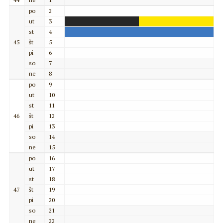
po
2
ut
3
st
4
45
št
5
pi
6
so
7
ne
8
po
9
ut
10
st
11
46
št
12
pi
13
so
14
ne
15
po
16
ut
17
st
18
47
št
19
pi
20
so
21
ne
22