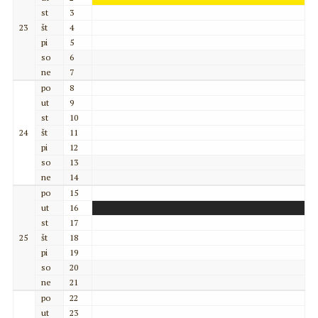
st
3
23
št
4
pi
5
so
6
ne
7
po
8
ut
9
st
10
24
št
11
pi
12
so
13
ne
14
po
15
ut
16
st
17
25
št
18
pi
19
so
20
ne
21
po
22
ut
23