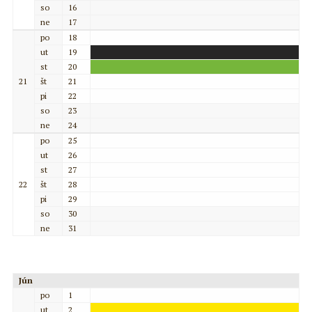
so
16
ne
17
po
18
ut
19
st
20
21
št
21
pi
22
so
23
ne
24
po
25
ut
26
st
27
22
št
28
pi
29
so
30
ne
31
Jún
po
1
ut
2