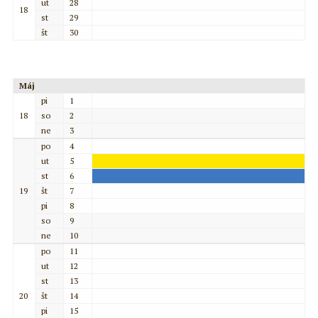
ut
28
18
st
29
št
30
Máj
pi
1
18
so
2
ne
3
po
4
ut
5
st
6
19
št
7
pi
8
so
9
ne
10
po
11
ut
12
st
13
20
št
14
pi
15