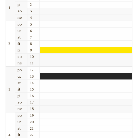
pi
2
1
so
3
ne
4
po
5
ut
6
st
7
2
št
8
pi
9
so
10
ne
11
po
12
ut
13
st
14
3
št
15
pi
16
so
17
ne
18
po
19
ut
20
st
21
4
št
22