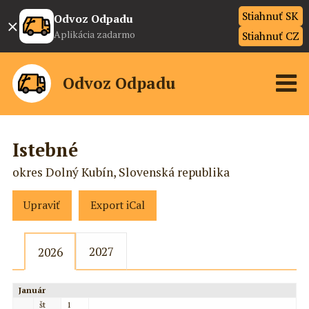
Stiahnuť SK
×
Odvoz Odpadu
Aplikácia zadarmo
Stiahnuť CZ
Odvoz Odpadu
Istebné
okres Dolný Kubín, Slovenská republika
Upraviť
Export iCal
2027
2026
Január
št
1