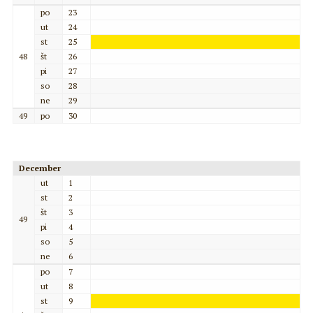
po
23
ut
24
st
25
48
št
26
pi
27
so
28
ne
29
49
po
30
December
ut
1
st
2
št
3
49
pi
4
so
5
ne
6
po
7
ut
8
st
9