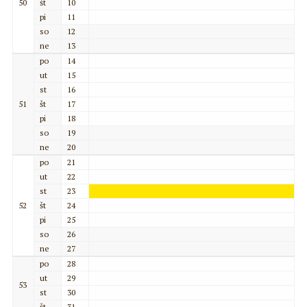
50
št
10
pi
11
so
12
ne
13
po
14
ut
15
st
16
51
št
17
pi
18
so
19
ne
20
po
21
ut
22
st
23
52
št
24
pi
25
so
26
ne
27
po
28
ut
29
53
st
30
št
31