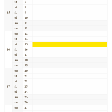
ut
7
st
8
15
št
9
pi
10
so
11
ne
12
po
13
ut
14
st
15
16
št
16
pi
17
so
18
ne
19
po
20
ut
21
st
22
17
št
23
pi
24
so
25
ne
26
po
27