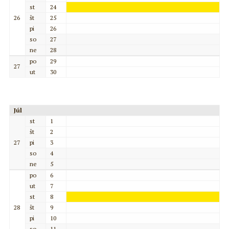
st
24
26
št
25
pi
26
so
27
ne
28
po
29
27
ut
30
Júl
st
1
št
2
27
pi
3
so
4
ne
5
po
6
ut
7
st
8
28
št
9
pi
10
so
11