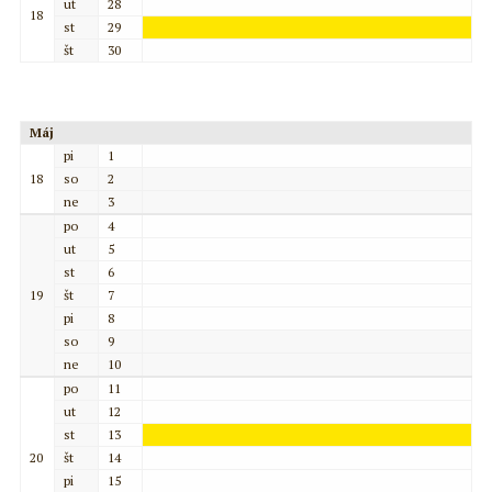
ut
28
18
st
29
št
30
Máj
pi
1
18
so
2
ne
3
po
4
ut
5
st
6
19
št
7
pi
8
so
9
ne
10
po
11
ut
12
st
13
20
št
14
pi
15