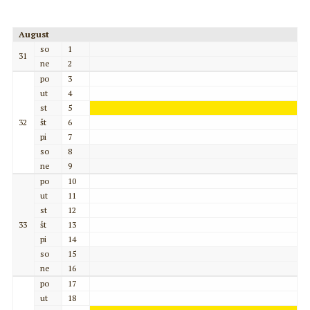
August
so
1
31
ne
2
po
3
ut
4
st
5
32
št
6
pi
7
so
8
ne
9
po
10
ut
11
st
12
33
št
13
pi
14
so
15
ne
16
po
17
ut
18