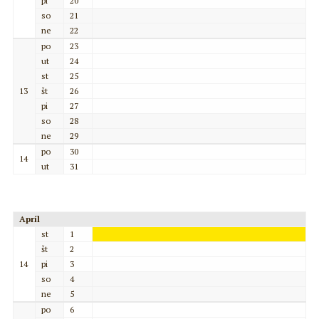
pi
20
so
21
ne
22
po
23
ut
24
st
25
13
št
26
pi
27
so
28
ne
29
po
30
14
ut
31
Apríl
st
1
št
2
14
pi
3
so
4
ne
5
po
6