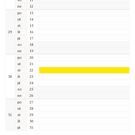
ne
12
po
13
ut
14
st
15
29
št
16
pi
17
so
18
ne
19
po
20
ut
21
st
22
30
št
23
pi
24
so
25
ne
26
po
27
ut
28
31
st
29
št
30
pi
31