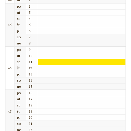
po
2
ut
3
st
4
45
št
5
pi
6
so
7
ne
8
po
9
ut
10
st
11
46
št
12
pi
13
so
14
ne
15
po
16
ut
17
st
18
47
št
19
pi
20
so
21
ne
22