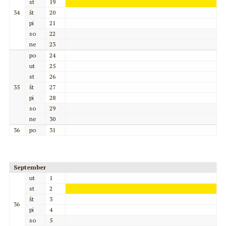
st
19
34
št
20
pi
21
so
22
ne
23
po
24
ut
25
st
26
35
št
27
pi
28
so
29
ne
30
36
po
31
September
ut
1
st
2
št
3
36
pi
4
so
5