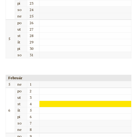
pi
23
so
24
ne
25
po
26
ut
27
st
28
5
št
29
pi
30
so
31
Február
5
ne
1
po
2
ut
3
st
4
6
št
5
pi
6
so
7
ne
8
po
9