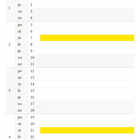
pi
2
1
so
3
ne
4
po
5
ut
6
st
7
2
št
8
pi
9
so
10
ne
11
po
12
ut
13
st
14
3
št
15
pi
16
so
17
ne
18
po
19
ut
20
st
21
4
št
22