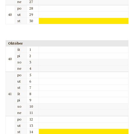
ne
27
po
28
40
ut
29
st
30
Október
št
1
pi
2
40
so
3
ne
4
po
5
ut
6
st
7
41
št
8
pi
9
so
10
ne
11
po
12
ut
13
st
14