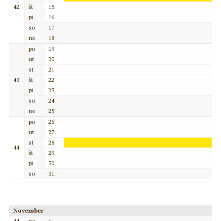
42
št
15
pi
16
so
17
ne
18
po
19
ut
20
st
21
43
št
22
pi
23
so
24
ne
25
po
26
ut
27
st
28
44
št
29
pi
30
so
31
November
44
ne
1