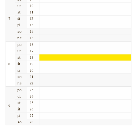
ut
10
st
11
7
št
12
pi
13
so
14
ne
15
po
16
ut
17
st
18
8
št
19
pi
20
so
21
ne
22
po
23
ut
24
st
25
9
št
26
pi
27
so
28