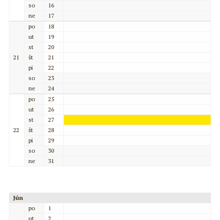
so
16
ne
17
po
18
ut
19
st
20
21
št
21
pi
22
so
23
ne
24
po
25
ut
26
st
27
22
št
28
pi
29
so
30
ne
31
Jún
po
1
ut
2