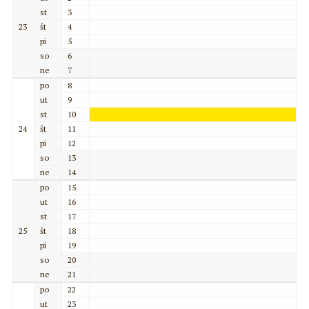
st
3
23
št
4
pi
5
so
6
ne
7
po
8
ut
9
st
10
24
št
11
pi
12
so
13
ne
14
po
15
ut
16
st
17
25
št
18
pi
19
so
20
ne
21
po
22
ut
23