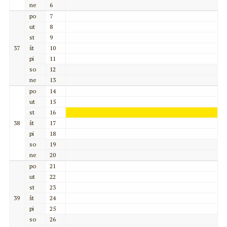
ne
6
po
7
ut
8
st
9
37
št
10
pi
11
so
12
ne
13
po
14
ut
15
st
16
38
št
17
pi
18
so
19
ne
20
po
21
ut
22
st
23
39
št
24
pi
25
so
26