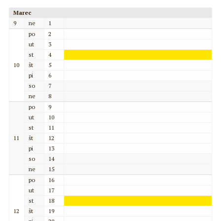
Marec
9
ne
1
po
2
ut
3
st
4
10
št
5
pi
6
so
7
ne
8
po
9
ut
10
st
11
11
št
12
pi
13
so
14
ne
15
po
16
ut
17
st
18
12
št
19