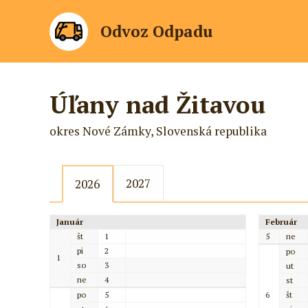
Odvoz Odpadu
Úľany nad Žitavou
okres Nové Zámky, Slovenská republika
2027
2026
Január
Február
št
1
5
ne
pi
2
po
1
so
3
ut
ne
4
st
po
5
6
št