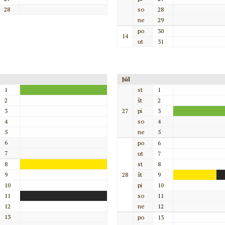
28
so
28
ne
29
po
30
14
ut
31
Júl
1
st
1
2
št
2
3
27
pi
3
4
so
4
5
ne
5
6
po
6
7
ut
7
8
st
8
9
28
št
9
10
pi
10
11
so
11
12
ne
12
13
po
13