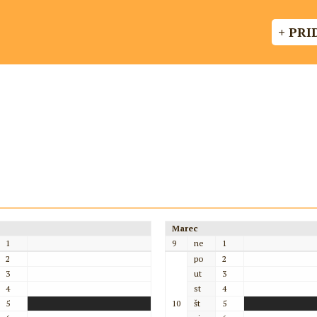
+ PRI
Marec
1
9
ne
1
2
po
2
3
ut
3
4
st
4
5
10
št
5