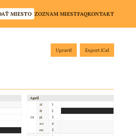
DAŤ MIESTO
ZOZNAM MIEST
FAQ
KONTAKT
Upraviť
Export iCal
Apríl
st
1
št
2
14
pi
3
so
4
ne
5