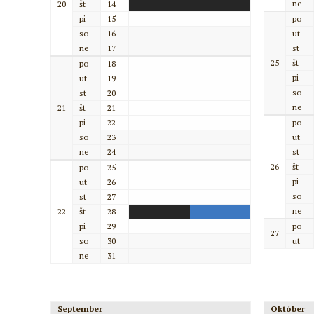
ne
20
št
14
pi
15
po
so
16
ut
ne
17
st
25
št
po
18
pi
ut
19
so
st
20
ne
21
št
21
pi
22
po
so
23
ut
ne
24
st
26
št
po
25
pi
ut
26
so
st
27
ne
22
št
28
pi
29
po
27
so
30
ut
ne
31
September
Október