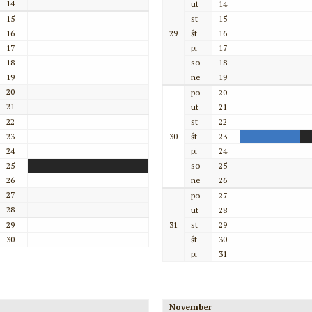
14
ut
14
15
st
15
16
29
št
16
17
pi
17
18
so
18
19
ne
19
20
po
20
21
ut
21
22
st
22
23
30
št
23
24
pi
24
25
so
25
26
ne
26
27
po
27
28
ut
28
29
31
st
29
30
št
30
pi
31
November