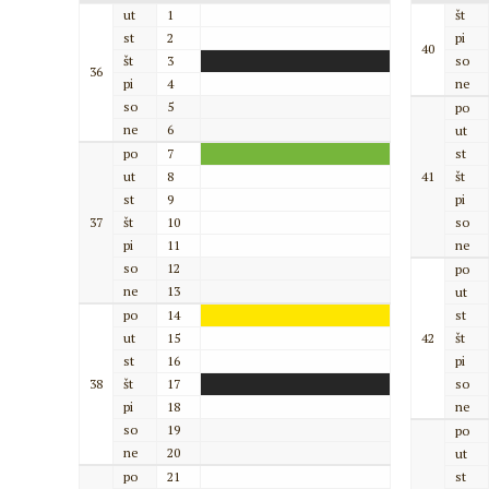
ut
1
št
st
2
pi
40
št
3
so
36
pi
4
ne
so
5
po
ne
6
ut
po
7
st
ut
8
41
št
st
9
pi
37
št
10
so
pi
11
ne
so
12
po
ne
13
ut
po
14
st
ut
15
42
št
st
16
pi
38
št
17
so
pi
18
ne
so
19
po
ne
20
ut
po
21
st