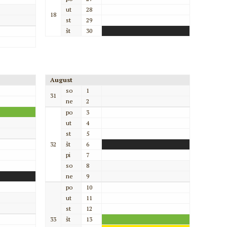
ut
28
18
st
29
št
30
August
so
1
31
ne
2
po
3
ut
4
st
5
32
št
6
pi
7
so
8
ne
9
po
10
ut
11
st
12
33
št
13