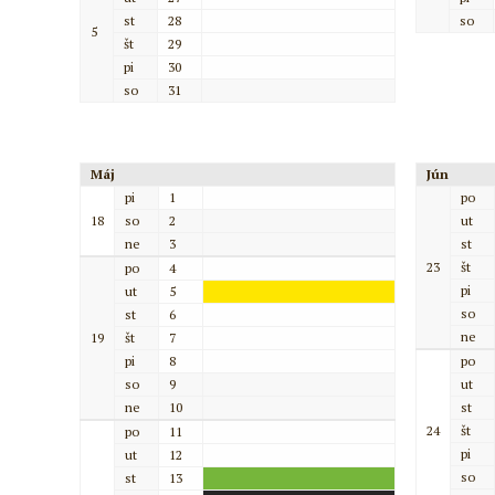
st
28
so
5
št
29
pi
30
so
31
Máj
Jún
pi
1
po
18
so
2
ut
ne
3
st
23
št
po
4
pi
ut
5
so
st
6
ne
19
št
7
pi
8
po
so
9
ut
ne
10
st
24
št
po
11
pi
ut
12
so
st
13