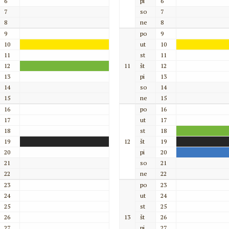
6
pi
6
7
so
7
8
ne
8
9
po
9
10
ut
10
11
st
11
12
11
št
12
13
pi
13
14
so
14
15
ne
15
16
po
16
17
ut
17
18
st
18
19
12
št
19
20
pi
20
21
so
21
22
ne
22
23
po
23
24
ut
24
25
st
25
26
13
št
26
27
pi
27