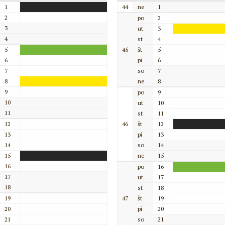
1
44
ne
1
2
po
2
3
ut
3
4
st
4
5
45
št
5
6
pi
6
7
so
7
8
ne
8
9
po
9
10
ut
10
11
st
11
12
46
št
12
13
pi
13
14
so
14
15
ne
15
16
po
16
17
ut
17
18
st
18
19
47
št
19
20
pi
20
21
so
21