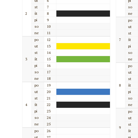
ut
6
pi
st
7
so
2
št
8
ne
pi
9
po
so
10
ut
ne
11
st
po
12
7
št
ut
13
pi
st
14
so
3
št
15
ne
pi
16
po
so
17
ut
ne
18
st
po
19
8
št
ut
20
pi
st
21
so
4
št
22
ne
pi
23
po
so
24
ut
ne
25
st
9
po
26
št
ut
27
pi