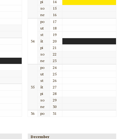
pi
14
so
15
ne
16
po
17
ut
18
st
19
34
št
20
pi
21
so
22
ne
23
po
24
ut
25
st
26
35
št
27
pi
28
so
29
ne
30
36
po
31
December