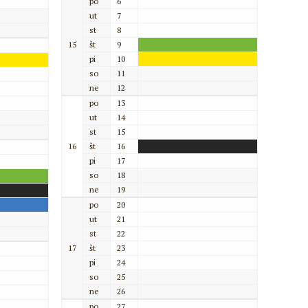
po
6
ut
7
st
8
15
št
9
pi
10
so
11
ne
12
po
13
ut
14
st
15
16
št
16
pi
17
so
18
ne
19
po
20
ut
21
st
22
17
št
23
pi
24
so
25
ne
26
po
27