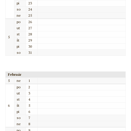
pi
23
so
24
ne
25
po
26
ut
27
st
28
5
št
29
pi
30
so
31
Február
5
ne
1
po
2
ut
3
st
4
6
št
5
pi
6
so
7
ne
8
po
9