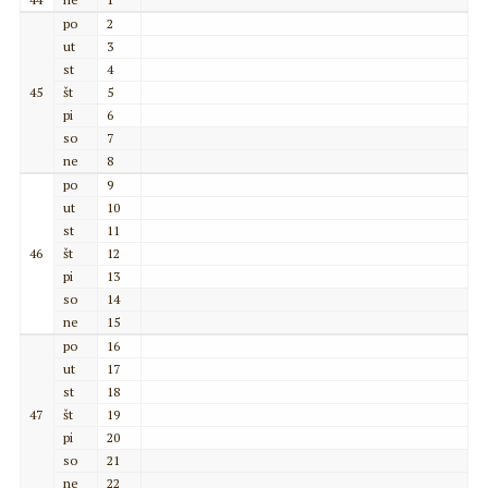
po
2
ut
3
st
4
45
št
5
pi
6
so
7
ne
8
po
9
ut
10
st
11
46
št
12
pi
13
so
14
ne
15
po
16
ut
17
st
18
47
št
19
pi
20
so
21
ne
22