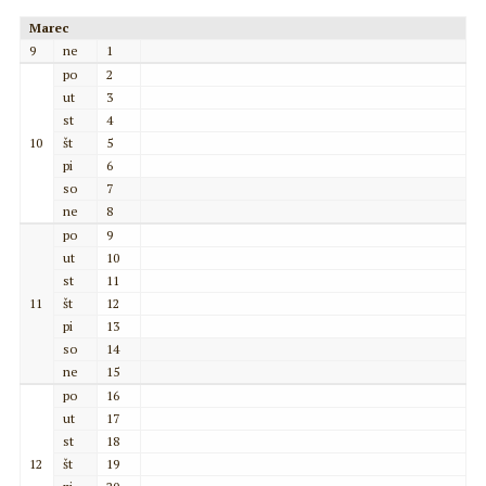
Marec
9
ne
1
po
2
ut
3
st
4
10
št
5
pi
6
so
7
ne
8
po
9
ut
10
st
11
11
št
12
pi
13
so
14
ne
15
po
16
ut
17
st
18
12
št
19