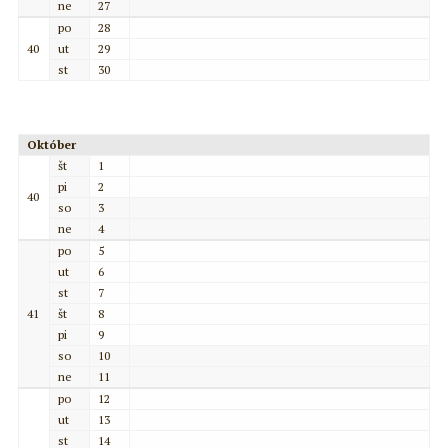
ne
27
po
28
40
ut
29
st
30
Október
št
1
pi
2
40
so
3
ne
4
po
5
ut
6
st
7
41
št
8
pi
9
so
10
ne
11
po
12
ut
13
st
14