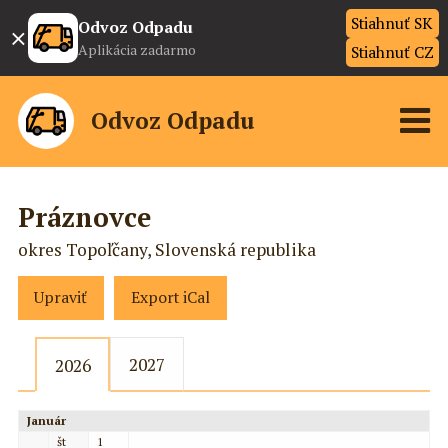
Stiahnuť SK
×
Odvoz Odpadu
Aplikácia zadarmo
Stiahnuť CZ
Odvoz Odpadu
Práznovce
okres Topoľčany, Slovenská republika
Upraviť
Export iCal
2027
2026
Január
št
1