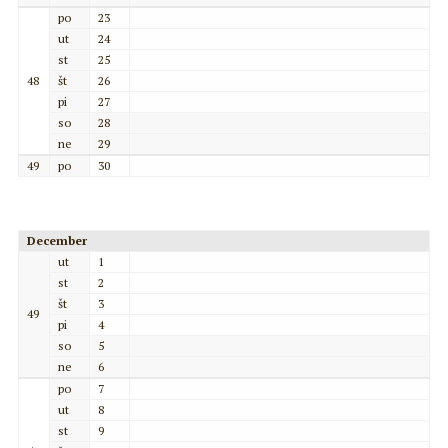
po
23
ut
24
st
25
48
št
26
pi
27
so
28
ne
29
49
po
30
December
ut
1
st
2
št
3
49
pi
4
so
5
ne
6
po
7
ut
8
st
9