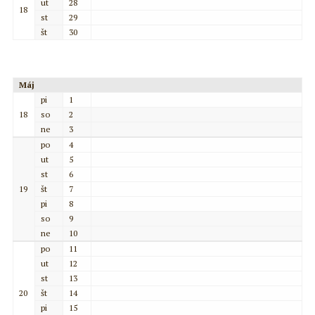
ut
28
18
st
29
št
30
Máj
pi
1
18
so
2
ne
3
po
4
ut
5
st
6
19
št
7
pi
8
so
9
ne
10
po
11
ut
12
st
13
20
št
14
pi
15