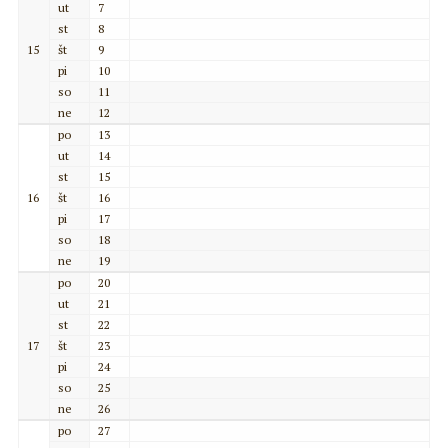
ut
7
st
8
15
št
9
pi
10
so
11
ne
12
po
13
ut
14
st
15
16
št
16
pi
17
so
18
ne
19
po
20
ut
21
st
22
17
št
23
pi
24
so
25
ne
26
po
27