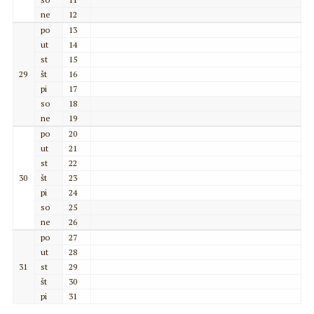
ne
12
po
13
ut
14
st
15
29
št
16
pi
17
so
18
ne
19
po
20
ut
21
st
22
30
št
23
pi
24
so
25
ne
26
po
27
ut
28
31
st
29
št
30
pi
31