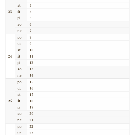
st
3
23
št
4
pi
5
so
6
ne
7
po
8
ut
9
st
10
24
št
11
pi
12
so
13
ne
14
po
15
ut
16
st
17
25
št
18
pi
19
so
20
ne
21
po
22
ut
23