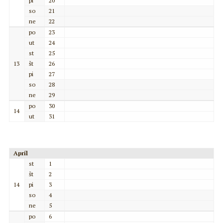
pi
20
so
21
ne
22
po
23
ut
24
st
25
13
št
26
pi
27
so
28
ne
29
po
30
14
ut
31
Apríl
st
1
št
2
14
pi
3
so
4
ne
5
po
6