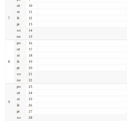
ut
10
st
11
7
št
12
pi
13
so
14
ne
15
po
16
ut
17
st
18
8
št
19
pi
20
so
21
ne
22
po
23
ut
24
st
25
9
št
26
pi
27
so
28