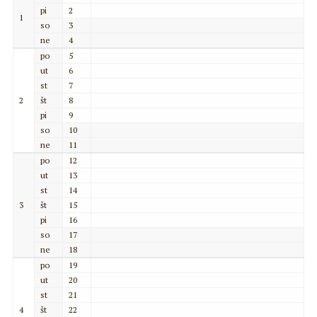
pi
2
1
so
3
ne
4
po
5
ut
6
st
7
2
št
8
pi
9
so
10
ne
11
po
12
ut
13
st
14
3
št
15
pi
16
so
17
ne
18
po
19
ut
20
st
21
4
št
22