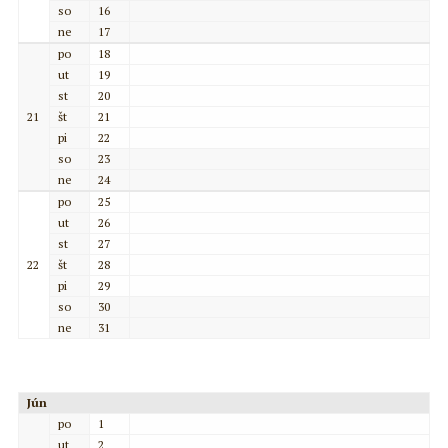
so
16
ne
17
po
18
ut
19
st
20
21
št
21
pi
22
so
23
ne
24
po
25
ut
26
st
27
22
št
28
pi
29
so
30
ne
31
Jún
po
1
ut
2