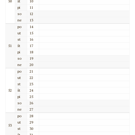
50
št
10
pi
11
so
12
ne
13
po
14
ut
15
st
16
51
št
17
pi
18
so
19
ne
20
po
21
ut
22
st
23
52
št
24
pi
25
so
26
ne
27
po
28
ut
29
53
st
30
št
31