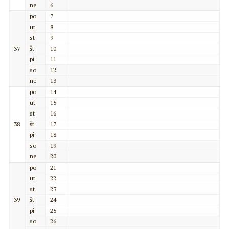
ne
6
po
7
ut
8
st
9
37
št
10
pi
11
so
12
ne
13
po
14
ut
15
st
16
38
št
17
pi
18
so
19
ne
20
po
21
ut
22
st
23
39
št
24
pi
25
so
26