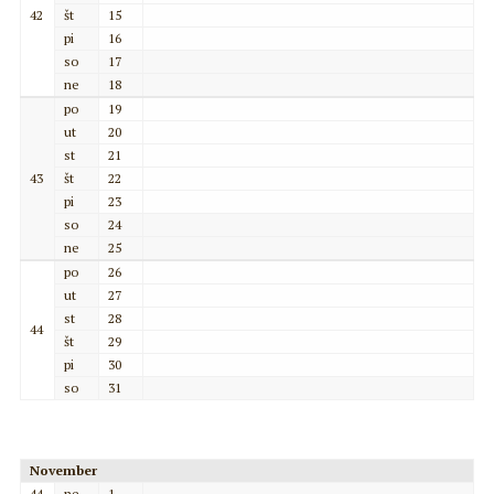
42
št
15
pi
16
so
17
ne
18
po
19
ut
20
st
21
43
št
22
pi
23
so
24
ne
25
po
26
ut
27
st
28
44
št
29
pi
30
so
31
November
44
ne
1