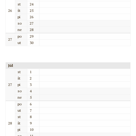
st
24
26
št
25
pi
26
so
27
ne
28
po
29
27
ut
30
Júl
st
1
št
2
27
pi
3
so
4
ne
5
po
6
ut
7
st
8
28
št
9
pi
10
so
11