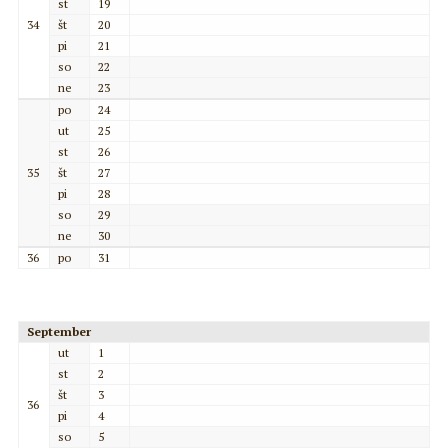
st
19
34
št
20
pi
21
so
22
ne
23
po
24
ut
25
st
26
35
št
27
pi
28
so
29
ne
30
36
po
31
September
ut
1
st
2
št
3
36
pi
4
so
5