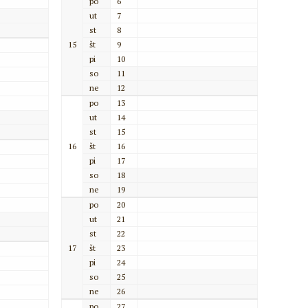
po
6
ut
7
st
8
15
št
9
pi
10
so
11
ne
12
po
13
ut
14
st
15
16
št
16
pi
17
so
18
ne
19
po
20
ut
21
st
22
17
št
23
pi
24
so
25
ne
26
po
27