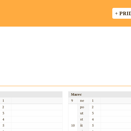
+ PRI
Marec
1
9
ne
1
2
po
2
3
ut
3
4
st
4
5
10
št
5