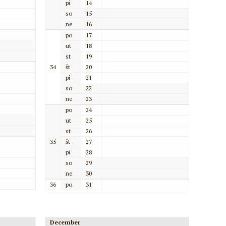
pi
14
so
15
ne
16
po
17
ut
18
st
19
34
št
20
pi
21
so
22
ne
23
po
24
ut
25
st
26
35
št
27
pi
28
so
29
ne
30
36
po
31
December