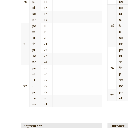
ne
20
št
14
pi
15
po
so
16
ut
ne
17
st
25
št
po
18
pi
ut
19
so
st
20
ne
21
št
21
pi
22
po
so
23
ut
ne
24
st
26
št
po
25
pi
ut
26
so
st
27
ne
22
št
28
pi
29
po
27
so
30
ut
ne
31
September
Október