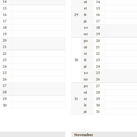
14
ut
14
15
st
15
16
29
št
16
17
pi
17
18
so
18
19
ne
19
20
po
20
21
ut
21
22
st
22
23
30
št
23
24
pi
24
25
so
25
26
ne
26
27
po
27
28
ut
28
29
31
st
29
30
št
30
pi
31
November