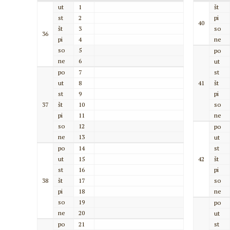
ut
1
št
st
2
pi
40
št
3
so
36
pi
4
ne
so
5
po
ne
6
ut
po
7
st
ut
8
41
št
st
9
pi
37
št
10
so
pi
11
ne
so
12
po
ne
13
ut
po
14
st
ut
15
42
št
st
16
pi
38
št
17
so
pi
18
ne
so
19
po
ne
20
ut
po
21
st