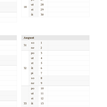
ut
28
18
st
29
št
30
August
so
1
31
ne
2
po
3
ut
4
st
5
32
št
6
pi
7
so
8
ne
9
po
10
ut
11
st
12
33
št
13