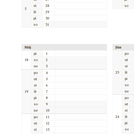
st
28
so
5
št
29
pi
30
so
31
Máj
Jún
pi
1
po
18
so
2
ut
ne
3
st
23
št
po
4
pi
ut
5
so
st
6
ne
19
št
7
pi
8
po
so
9
ut
ne
10
st
24
št
po
11
pi
ut
12
so
st
13