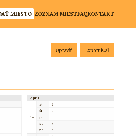
DAŤ MIESTO
ZOZNAM MIEST
FAQ
KONTAKT
Upraviť
Export iCal
Apríl
st
1
št
2
14
pi
3
so
4
ne
5