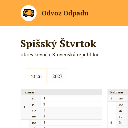
Odvoz Odpadu
Spišský Štvrtok
okres Levoča, Slovenská republika
2027
2026
Január
Február
št
1
5
ne
pi
2
po
1
so
3
ut
ne
4
st
po
5
6
št