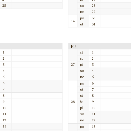
28
so
28
ne
29
po
30
14
ut
31
Júl
1
st
1
2
št
2
3
27
pi
3
4
so
4
5
ne
5
6
po
6
7
ut
7
8
st
8
9
28
št
9
10
pi
10
11
so
11
12
ne
12
13
po
13