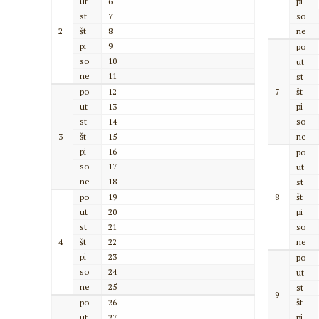
ut
6
pi
st
7
so
2
št
8
ne
pi
9
po
so
10
ut
ne
11
st
po
12
7
št
ut
13
pi
st
14
so
3
št
15
ne
pi
16
po
so
17
ut
ne
18
st
po
19
8
št
ut
20
pi
st
21
so
4
št
22
ne
pi
23
po
so
24
ut
ne
25
st
9
po
26
št
ut
27
pi