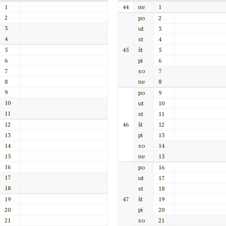
1
44
ne
1
2
po
2
3
ut
3
4
st
4
5
45
št
5
6
pi
6
7
so
7
8
ne
8
9
po
9
10
ut
10
11
st
11
12
46
št
12
13
pi
13
14
so
14
15
ne
15
16
po
16
17
ut
17
18
st
18
19
47
št
19
20
pi
20
21
so
21