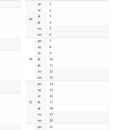
ut
1
st
2
št
3
49
pi
4
so
5
ne
6
po
7
ut
8
st
9
50
št
10
pi
11
so
12
ne
13
po
14
ut
15
st
16
51
št
17
pi
18
so
19
ne
20
po
21