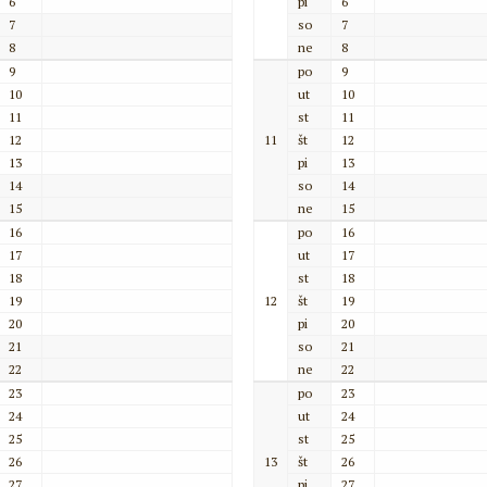
6
pi
6
7
so
7
8
ne
8
9
po
9
10
ut
10
11
st
11
12
11
št
12
13
pi
13
14
so
14
15
ne
15
16
po
16
17
ut
17
18
st
18
19
12
št
19
20
pi
20
21
so
21
22
ne
22
23
po
23
24
ut
24
25
st
25
26
13
št
26
27
pi
27