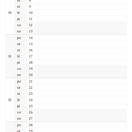
ut
8
st
9
50
št
10
pi
11
so
12
ne
13
po
14
ut
15
st
16
51
št
17
pi
18
so
19
ne
20
po
21
ut
22
st
23
52
št
24
pi
25
so
26
ne
27
po
28
ut
29