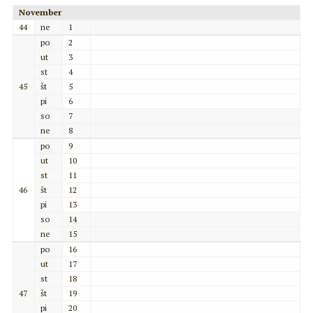
November
44
ne
1
po
2
ut
3
st
4
45
št
5
pi
6
so
7
ne
8
po
9
ut
10
st
11
46
št
12
pi
13
so
14
ne
15
po
16
ut
17
st
18
47
št
19
pi
20