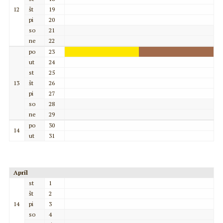
12
št
19
pi
20
so
21
ne
22
po
23
ut
24
st
25
13
št
26
pi
27
so
28
ne
29
po
30
14
ut
31
Apríl
st
1
št
2
14
pi
3
so
4