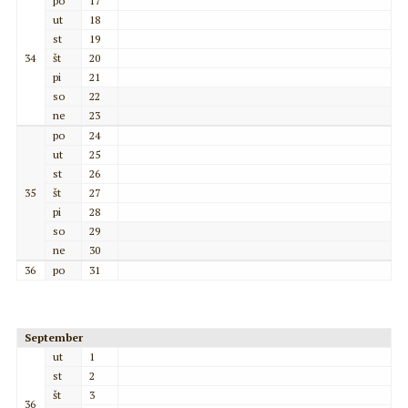
po
17
ut
18
st
19
34
št
20
pi
21
so
22
ne
23
po
24
ut
25
st
26
35
št
27
pi
28
so
29
ne
30
36
po
31
September
ut
1
st
2
št
3
36