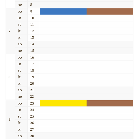
ne
8
po
9
ut
10
st
11
7
št
12
pi
13
so
14
ne
15
po
16
ut
17
st
18
8
št
19
pi
20
so
21
ne
22
po
23
ut
24
st
25
9
št
26
pi
27
so
28