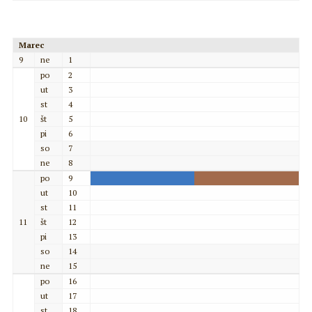
Marec
9
ne
1
po
2
ut
3
st
4
10
št
5
pi
6
so
7
ne
8
po
9
ut
10
st
11
11
št
12
pi
13
so
14
ne
15
po
16
ut
17
st
18