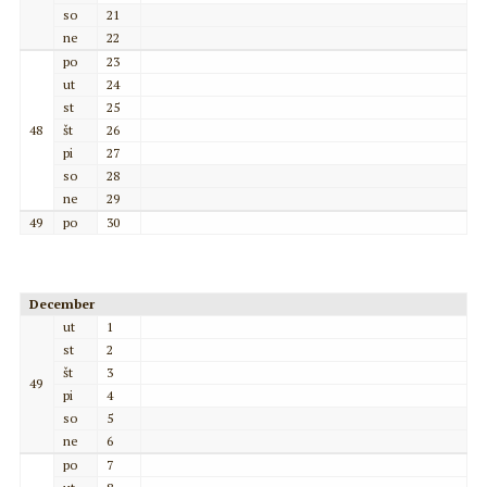
so
21
ne
22
po
23
ut
24
st
25
48
št
26
pi
27
so
28
ne
29
49
po
30
December
ut
1
st
2
št
3
49
pi
4
so
5
ne
6
po
7