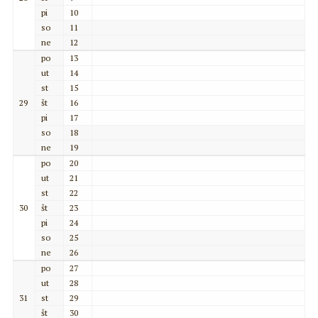
pi
10
so
11
ne
12
po
13
ut
14
st
15
29
št
16
pi
17
so
18
ne
19
po
20
ut
21
st
22
30
št
23
pi
24
so
25
ne
26
po
27
ut
28
31
st
29
št
30