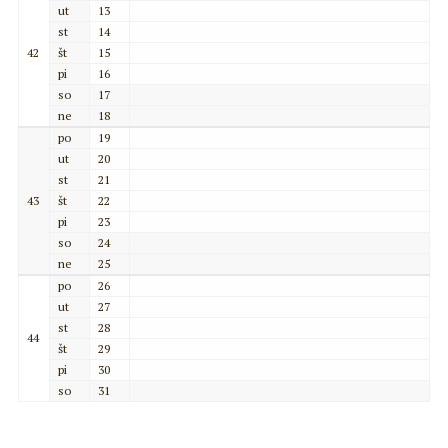
ut
13
st
14
42
št
15
pi
16
so
17
ne
18
po
19
ut
20
st
21
43
št
22
pi
23
so
24
ne
25
po
26
ut
27
st
28
44
št
29
pi
30
so
31