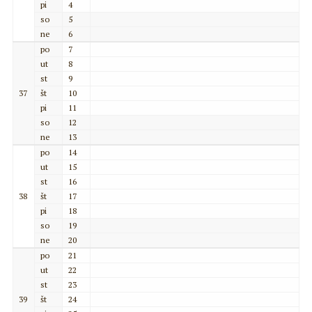
pi
4
so
5
ne
6
po
7
ut
8
st
9
37
št
10
pi
11
so
12
ne
13
po
14
ut
15
st
16
38
št
17
pi
18
so
19
ne
20
po
21
ut
22
st
23
39
št
24