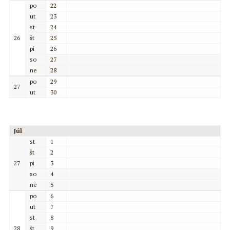
po
22
ut
23
st
24
26
št
25
pi
26
so
27
ne
28
po
29
27
ut
30
Júl
st
1
št
2
27
pi
3
so
4
ne
5
po
6
ut
7
st
8
28
št
9