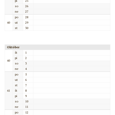
pi
25
so
26
ne
27
po
28
40
ut
29
st
30
Október
št
1
pi
2
40
so
3
ne
4
po
5
ut
6
st
7
41
št
8
pi
9
so
10
ne
11
po
12