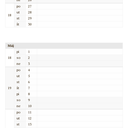
po
27
ut
28
18
st
29
št
30
Máj
pi
1
18
so
2
ne
3
po
4
ut
5
st
6
19
št
7
pi
8
so
9
ne
10
po
11
ut
12
st
13