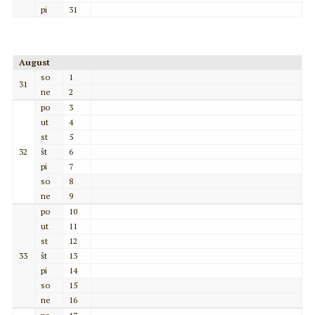
pi
31
August
so
1
31
ne
2
po
3
ut
4
st
5
32
št
6
pi
7
so
8
ne
9
po
10
ut
11
st
12
33
št
13
pi
14
so
15
ne
16