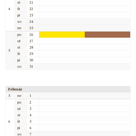
st
21
4
št
22
pi
23
so
24
ne
25
po
26
ut
27
st
28
5
št
29
pi
30
so
31
Február
5
ne
1
po
2
ut
3
st
4
6
št
5
pi
6
so
7