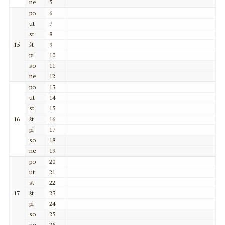
ne
5
po
6
ut
7
st
8
15
št
9
pi
10
so
11
ne
12
po
13
ut
14
st
15
16
št
16
pi
17
so
18
ne
19
po
20
ut
21
st
22
17
št
23
pi
24
so
25
ne
26