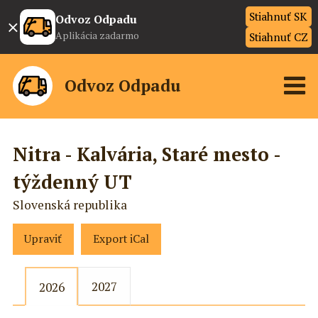
Stiahnuť SK
×
Odvoz Odpadu
Aplikácia zadarmo
Stiahnuť CZ
Odvoz Odpadu
Nitra - Kalvária, Staré mesto -
týždenný UT
Slovenská republika
Upraviť
Export iCal
2027
2026