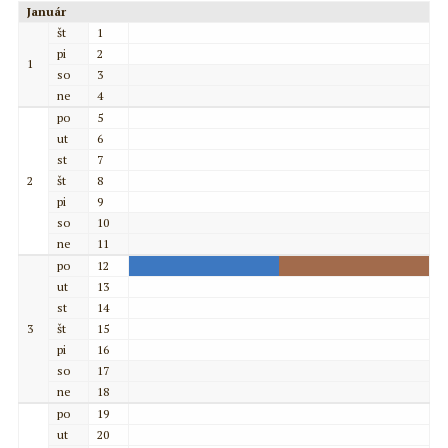
Január
št
1
pi
2
1
so
3
ne
4
po
5
ut
6
st
7
2
št
8
pi
9
so
10
ne
11
po
12
ut
13
st
14
3
št
15
pi
16
so
17
ne
18
po
19
ut
20