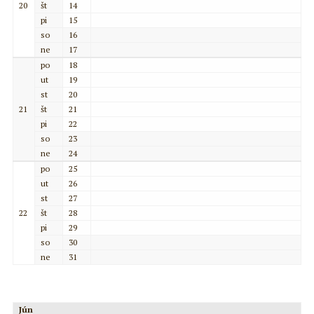
20
št
14
pi
15
so
16
ne
17
po
18
ut
19
st
20
21
št
21
pi
22
so
23
ne
24
po
25
ut
26
st
27
22
št
28
pi
29
so
30
ne
31
Jún