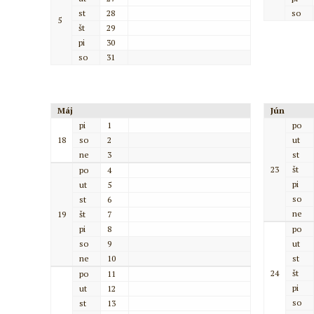
st
28
so
5
št
29
pi
30
so
31
Máj
Jún
pi
1
po
18
so
2
ut
ne
3
st
23
št
po
4
pi
ut
5
so
st
6
ne
19
št
7
pi
8
po
so
9
ut
ne
10
st
24
št
po
11
pi
ut
12
so
st
13