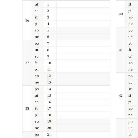
ut
1
št
st
2
pi
40
št
3
so
36
pi
4
ne
so
5
po
ne
6
ut
po
7
st
ut
8
41
št
st
9
pi
37
št
10
so
pi
11
ne
so
12
po
ne
13
ut
po
14
st
ut
15
42
št
st
16
pi
38
št
17
so
pi
18
ne
so
19
po
ne
20
ut
po
21
st