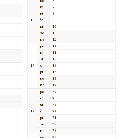
po
6
ut
7
st
8
15
št
9
pi
10
so
11
ne
12
po
13
ut
14
st
15
16
št
16
pi
17
so
18
ne
19
po
20
ut
21
st
22
17
št
23
pi
24
so
25
ne
26
po
27