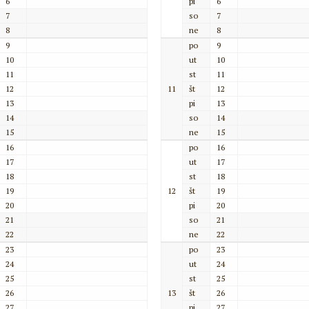
6
pi
6
7
so
7
8
ne
8
9
po
9
10
ut
10
11
st
11
12
11
št
12
13
pi
13
14
so
14
15
ne
15
16
po
16
17
ut
17
18
st
18
19
12
št
19
20
pi
20
21
so
21
22
ne
22
23
po
23
24
ut
24
25
st
25
26
13
št
26
27
pi
27