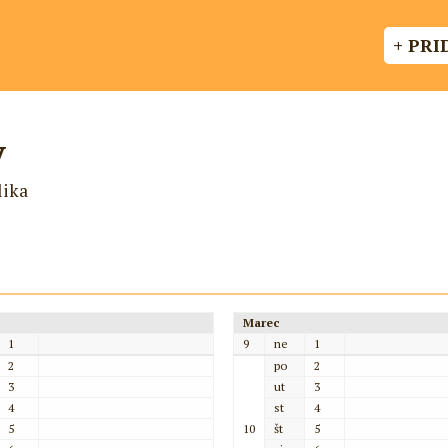
+ PRI
y
lika
Marec
1
9
ne
1
2
po
2
3
ut
3
4
st
4
5
10
št
5