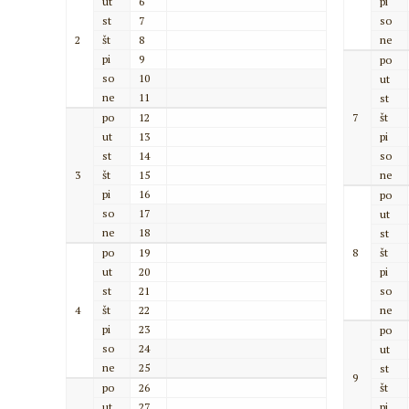
ut
6
pi
st
7
so
2
št
8
ne
pi
9
po
so
10
ut
ne
11
st
po
12
7
št
ut
13
pi
st
14
so
3
št
15
ne
pi
16
po
so
17
ut
ne
18
st
po
19
8
št
ut
20
pi
st
21
so
4
št
22
ne
pi
23
po
so
24
ut
ne
25
st
9
po
26
št
ut
27
pi