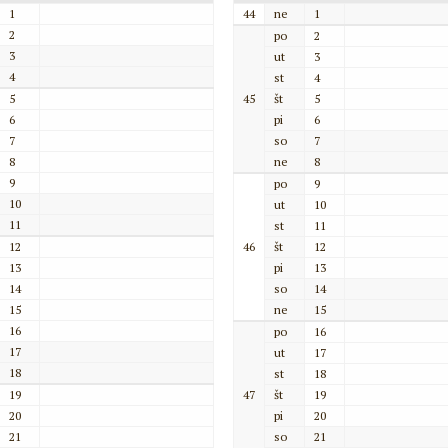
1
44
ne
1
2
po
2
3
ut
3
4
st
4
5
45
št
5
6
pi
6
7
so
7
8
ne
8
9
po
9
10
ut
10
11
st
11
12
46
št
12
13
pi
13
14
so
14
15
ne
15
16
po
16
17
ut
17
18
st
18
19
47
št
19
20
pi
20
21
so
21