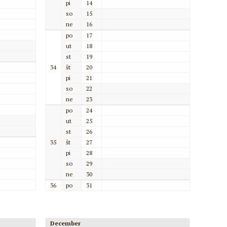
pi
14
so
15
ne
16
po
17
ut
18
st
19
34
št
20
pi
21
so
22
ne
23
po
24
ut
25
st
26
35
št
27
pi
28
so
29
ne
30
36
po
31
December