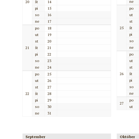
ne
20
št
14
pi
15
po
so
16
ut
ne
17
st
25
št
po
18
pi
ut
19
so
st
20
ne
21
št
21
pi
22
po
so
23
ut
ne
24
st
26
št
po
25
pi
ut
26
so
st
27
ne
22
št
28
pi
29
po
27
so
30
ut
ne
31
September
Október