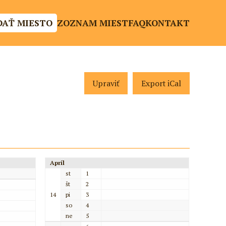
DAŤ MIESTO
ZOZNAM MIEST
FAQ
KONTAKT
Upraviť
Export iCal
Apríl
st
1
št
2
14
pi
3
so
4
ne
5