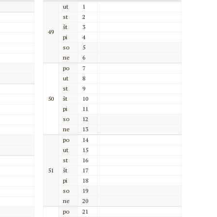
ut
1
st
2
št
3
49
pi
4
so
5
ne
6
po
7
ut
8
st
9
50
št
10
pi
11
so
12
ne
13
po
14
ut
15
st
16
51
št
17
pi
18
so
19
ne
20
po
21