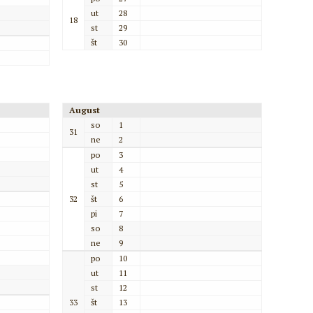
ut
28
18
st
29
št
30
August
so
1
31
ne
2
po
3
ut
4
st
5
32
št
6
pi
7
so
8
ne
9
po
10
ut
11
st
12
33
št
13