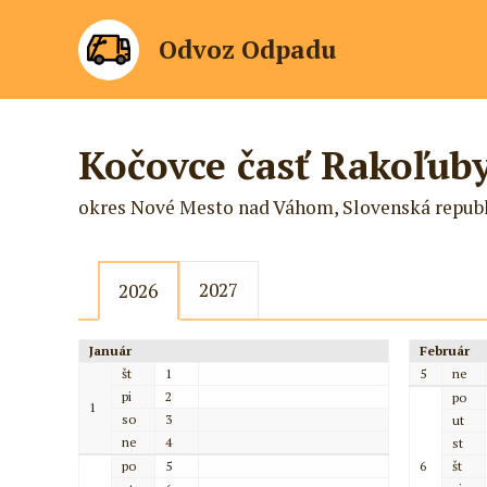
Odvoz Odpadu
Kočovce časť Rakoľub
okres Nové Mesto nad Váhom, Slovenská repub
2027
2026
Január
Február
št
1
5
ne
pi
2
po
1
so
3
ut
ne
4
st
po
5
6
št