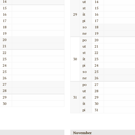
14
ut
14
15
st
15
16
29
št
16
17
pi
17
18
so
18
19
ne
19
20
po
20
21
ut
21
22
st
22
23
30
št
23
24
pi
24
25
so
25
26
ne
26
27
po
27
28
ut
28
29
31
st
29
30
št
30
pi
31
November