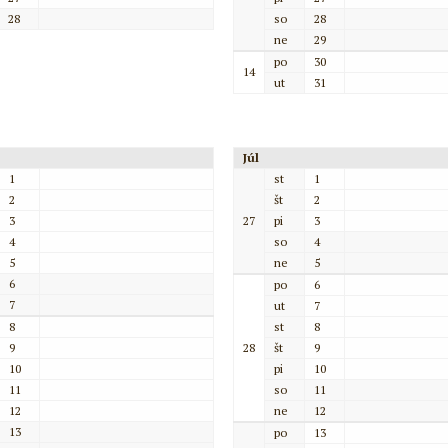
28
so
28
ne
29
po
30
14
ut
31
Júl
1
st
1
2
št
2
3
27
pi
3
4
so
4
5
ne
5
6
po
6
7
ut
7
8
st
8
9
28
št
9
10
pi
10
11
so
11
12
ne
12
13
po
13