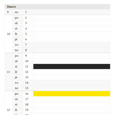
Marec
9
ne
1
po
2
ut
3
st
4
10
št
5
pi
6
so
7
ne
8
po
9
ut
10
st
11
11
št
12
pi
13
so
14
ne
15
po
16
ut
17
st
18
12
št
19