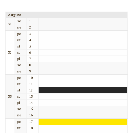
August
so
1
31
ne
2
po
3
ut
4
st
5
32
št
6
pi
7
so
8
ne
9
po
10
ut
11
st
12
33
št
13
pi
14
so
15
ne
16
po
17
ut
18