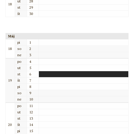
ut
28
18
st
29
št
30
Máj
pi
1
18
so
2
ne
3
po
4
ut
5
st
6
19
št
7
pi
8
so
9
ne
10
po
11
ut
12
st
13
20
št
14
pi
15