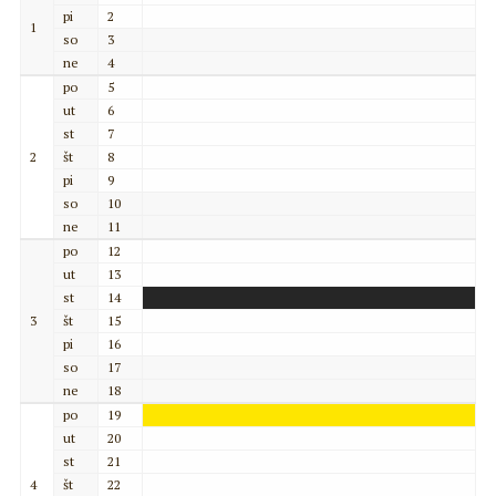
pi
2
1
so
3
ne
4
po
5
ut
6
st
7
2
št
8
pi
9
so
10
ne
11
po
12
ut
13
st
14
3
št
15
pi
16
so
17
ne
18
po
19
ut
20
st
21
4
št
22