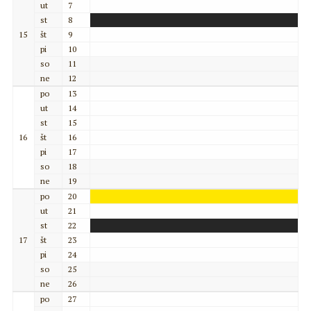
ut
7
st
8
15
št
9
pi
10
so
11
ne
12
po
13
ut
14
st
15
16
št
16
pi
17
so
18
ne
19
po
20
ut
21
st
22
17
št
23
pi
24
so
25
ne
26
po
27