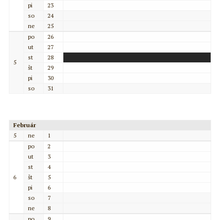
pi
23
so
24
ne
25
po
26
ut
27
st
28
5
št
29
pi
30
so
31
Február
5
ne
1
po
2
ut
3
st
4
6
št
5
pi
6
so
7
ne
8
po
9