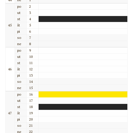
po
2
ut
3
st
4
45
št
5
pi
6
so
7
ne
8
po
9
ut
10
st
11
46
št
12
pi
13
so
14
ne
15
po
16
ut
17
st
18
47
št
19
pi
20
so
21
ne
22