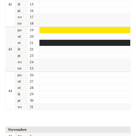
42
št
15
pi
16
so
17
ne
18
po
19
ut
20
st
21
43
št
22
pi
23
so
24
ne
25
po
26
ut
27
st
28
44
št
29
pi
30
so
31
November
44
ne
1