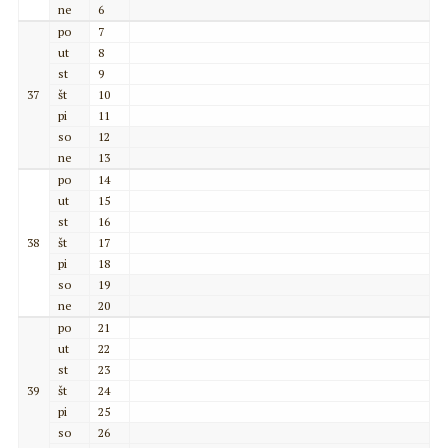
ne
6
po
7
ut
8
st
9
37
št
10
pi
11
so
12
ne
13
po
14
ut
15
st
16
38
št
17
pi
18
so
19
ne
20
po
21
ut
22
st
23
39
št
24
pi
25
so
26