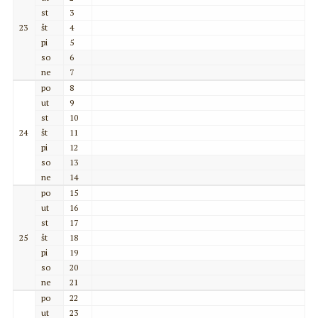
st
3
23
št
4
pi
5
so
6
ne
7
po
8
ut
9
st
10
24
št
11
pi
12
so
13
ne
14
po
15
ut
16
st
17
25
št
18
pi
19
so
20
ne
21
po
22
ut
23