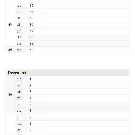
po
23
ut
24
st
25
48
št
26
pi
27
so
28
ne
29
49
po
30
December
ut
1
st
2
št
3
49
pi
4
so
5
ne
6
po
7
ut
8
st
9