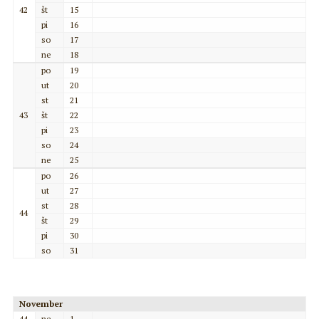
42
št
15
pi
16
so
17
ne
18
po
19
ut
20
st
21
43
št
22
pi
23
so
24
ne
25
po
26
ut
27
st
28
44
št
29
pi
30
so
31
November
44
ne
1