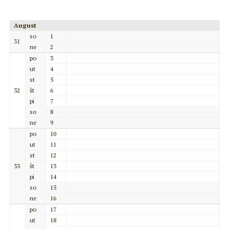
August
so
1
31
ne
2
po
3
ut
4
st
5
32
št
6
pi
7
so
8
ne
9
po
10
ut
11
st
12
33
št
13
pi
14
so
15
ne
16
po
17
ut
18