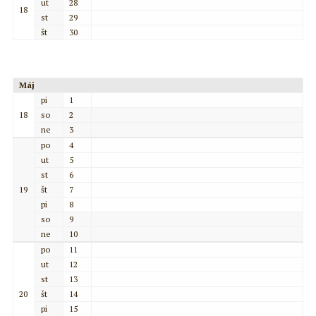
ut
28
18
st
29
št
30
Máj
pi
1
18
so
2
ne
3
po
4
ut
5
st
6
19
št
7
pi
8
so
9
ne
10
po
11
ut
12
st
13
20
št
14
pi
15