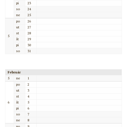
pi
23
so
24
ne
25
po
26
ut
27
st
28
5
št
29
pi
30
so
31
Február
5
ne
1
po
2
ut
3
st
4
6
št
5
pi
6
so
7
ne
8
po
9