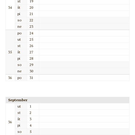
st
19
34
št
20
pi
21
so
22
ne
23
po
24
ut
25
st
26
35
št
27
pi
28
so
29
ne
30
36
po
31
September
ut
1
st
2
št
3
36
pi
4
so
5