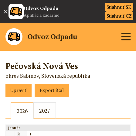
Stiahnuť SK
×
Odvoz Odpadu
Aplikácia zadarmo
Stiahnuť CZ
Odvoz Odpadu
Pečovská Nová Ves
okres Sabinov, Slovenská republika
Upraviť
Export iCal
2027
2026
Január
št
1