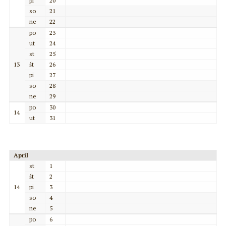
pi
20
so
21
ne
22
po
23
ut
24
st
25
13
št
26
pi
27
so
28
ne
29
po
30
14
ut
31
Apríl
st
1
št
2
14
pi
3
so
4
ne
5
po
6