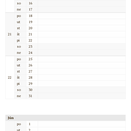
so
16
ne
17
po
18
ut
19
st
20
21
št
21
pi
22
so
23
ne
24
po
25
ut
26
st
27
22
št
28
pi
29
so
30
ne
31
Jún
po
1
ut
2