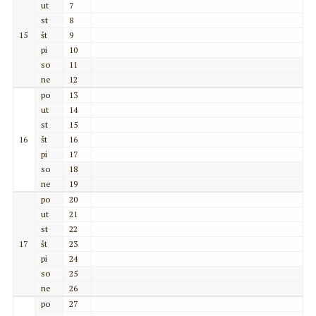
ut
7
st
8
15
št
9
pi
10
so
11
ne
12
po
13
ut
14
st
15
16
št
16
pi
17
so
18
ne
19
po
20
ut
21
st
22
17
št
23
pi
24
so
25
ne
26
po
27