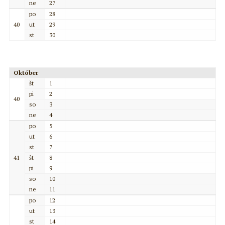
ne
27
po
28
40
ut
29
st
30
Október
št
1
pi
2
40
so
3
ne
4
po
5
ut
6
st
7
41
št
8
pi
9
so
10
ne
11
po
12
ut
13
st
14