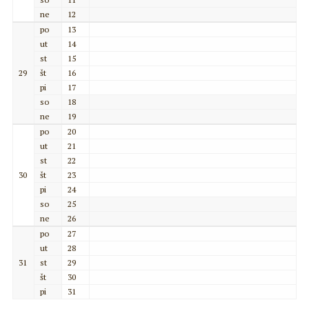
ne
12
po
13
ut
14
st
15
29
št
16
pi
17
so
18
ne
19
po
20
ut
21
st
22
30
št
23
pi
24
so
25
ne
26
po
27
ut
28
31
st
29
št
30
pi
31