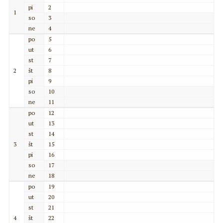
pi
2
1
so
3
ne
4
po
5
ut
6
st
7
2
št
8
pi
9
so
10
ne
11
po
12
ut
13
st
14
3
št
15
pi
16
so
17
ne
18
po
19
ut
20
st
21
4
št
22