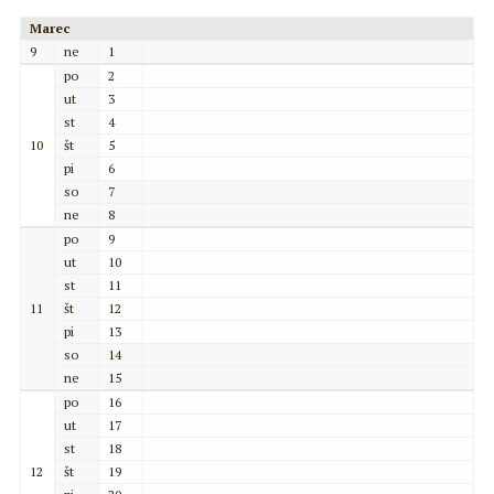
Marec
9
ne
1
po
2
ut
3
st
4
10
št
5
pi
6
so
7
ne
8
po
9
ut
10
st
11
11
št
12
pi
13
so
14
ne
15
po
16
ut
17
st
18
12
št
19