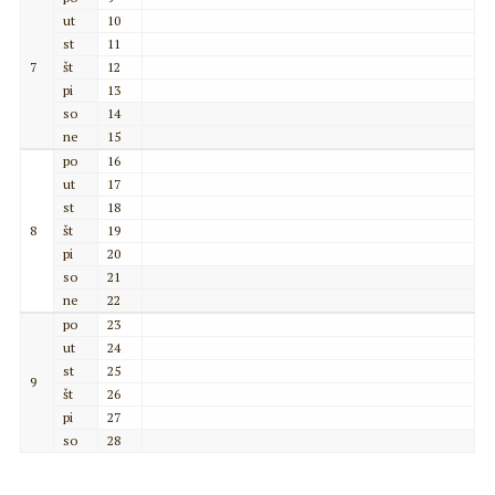
ut
10
st
11
7
št
12
pi
13
so
14
ne
15
po
16
ut
17
st
18
8
št
19
pi
20
so
21
ne
22
po
23
ut
24
st
25
9
št
26
pi
27
so
28