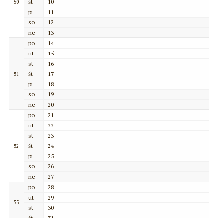
50
št
10
pi
11
so
12
ne
13
po
14
ut
15
st
16
51
št
17
pi
18
so
19
ne
20
po
21
ut
22
st
23
52
št
24
pi
25
so
26
ne
27
po
28
ut
29
53
st
30
št
31