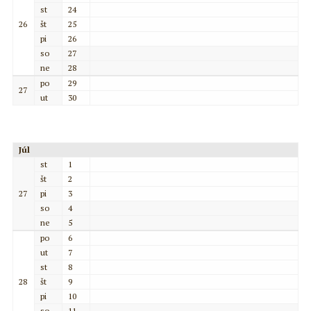
st
24
26
št
25
pi
26
so
27
ne
28
po
29
27
ut
30
Júl
st
1
št
2
27
pi
3
so
4
ne
5
po
6
ut
7
st
8
28
št
9
pi
10
so
11