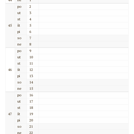
po
2
ut
3
st
4
45
št
5
pi
6
so
7
ne
8
po
9
ut
10
st
11
46
št
12
pi
13
so
14
ne
15
po
16
ut
17
st
18
47
št
19
pi
20
so
21
ne
22