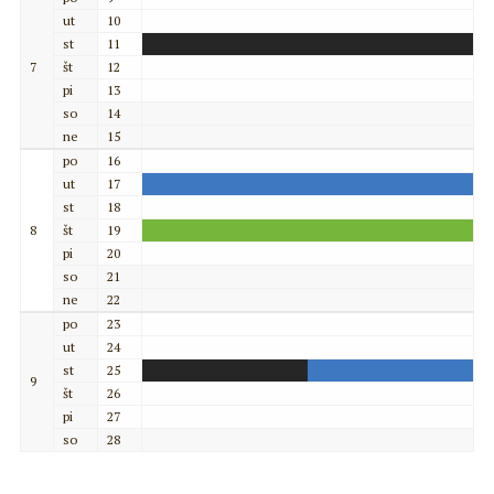
ut
10
st
11
7
št
12
pi
13
so
14
ne
15
po
16
ut
17
st
18
8
št
19
pi
20
so
21
ne
22
po
23
ut
24
st
25
9
št
26
pi
27
so
28