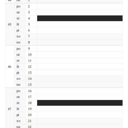
po
2
ut
3
st
4
45
št
5
pi
6
so
7
ne
8
po
9
ut
10
st
11
46
št
12
pi
13
so
14
ne
15
po
16
ut
17
st
18
47
št
19
pi
20
so
21
ne
22