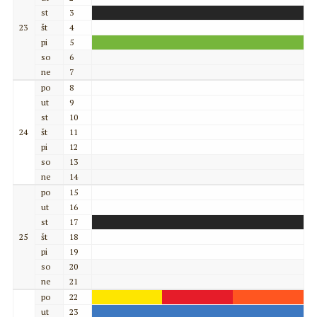
st
3
23
št
4
pi
5
so
6
ne
7
po
8
ut
9
st
10
24
št
11
pi
12
so
13
ne
14
po
15
ut
16
st
17
25
št
18
pi
19
so
20
ne
21
po
22
ut
23