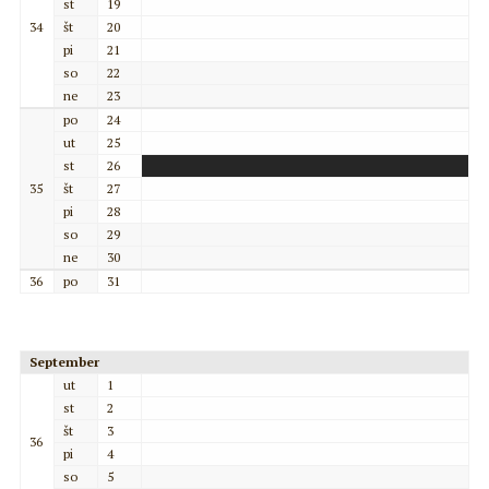
st
19
34
št
20
pi
21
so
22
ne
23
po
24
ut
25
st
26
35
št
27
pi
28
so
29
ne
30
36
po
31
September
ut
1
st
2
št
3
36
pi
4
so
5