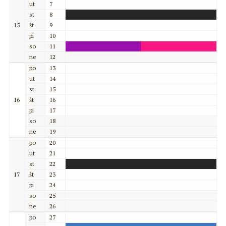
ut
7
st
8
15
št
9
pi
10
so
11
ne
12
po
13
ut
14
st
15
16
št
16
pi
17
so
18
ne
19
po
20
ut
21
st
22
17
št
23
pi
24
so
25
ne
26
po
27