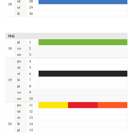
ut
28
18
st
29
št
30
Máj
pi
1
18
so
2
ne
3
po
4
ut
5
st
6
19
št
7
pi
8
so
9
ne
10
po
11
ut
12
st
13
20
št
14
pi
15