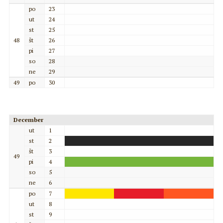
po
23
ut
24
st
25
48
št
26
pi
27
so
28
ne
29
49
po
30
December
ut
1
st
2
št
3
49
pi
4
so
5
ne
6
po
7
ut
8
st
9