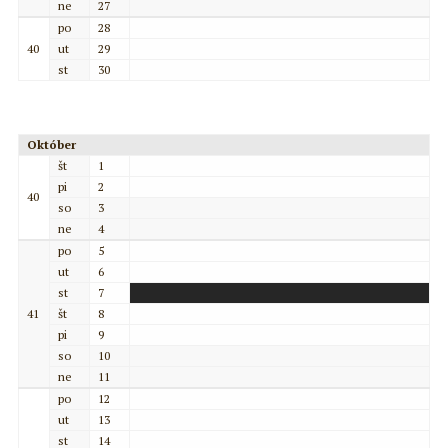
ne
27
po
28
40
ut
29
st
30
Október
št
1
pi
2
40
so
3
ne
4
po
5
ut
6
st
7
41
št
8
pi
9
so
10
ne
11
po
12
ut
13
st
14