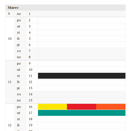
Marec
9
ne
1
po
2
ut
3
st
4
10
št
5
pi
6
so
7
ne
8
po
9
ut
10
st
11
11
št
12
pi
13
so
14
ne
15
po
16
ut
17
st
18
12
št
19