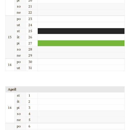
pi
20
so
21
ne
22
po
23
ut
24
st
25
13
št
26
pi
27
so
28
ne
29
po
30
14
ut
31
Apríl
st
1
št
2
14
pi
3
so
4
ne
5
po
6