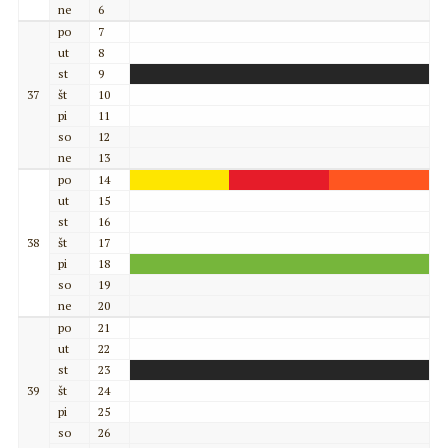
ne
6
po
7
ut
8
st
9
37
št
10
pi
11
so
12
ne
13
po
14
ut
15
st
16
38
št
17
pi
18
so
19
ne
20
po
21
ut
22
st
23
39
št
24
pi
25
so
26