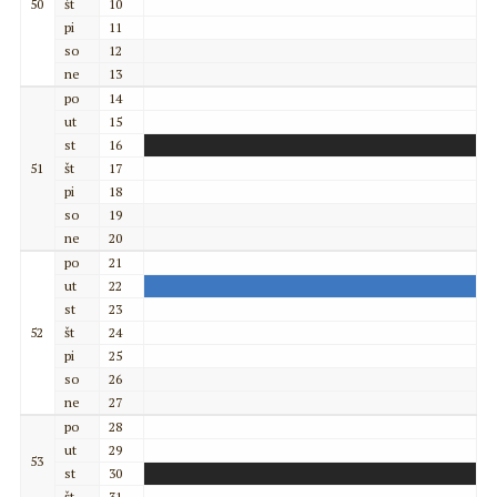
50
št
10
pi
11
so
12
ne
13
po
14
ut
15
st
16
51
št
17
pi
18
so
19
ne
20
po
21
ut
22
st
23
52
št
24
pi
25
so
26
ne
27
po
28
ut
29
53
st
30
št
31