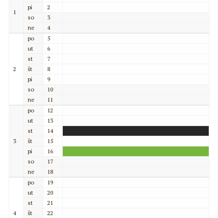
pi
2
1
so
3
ne
4
po
5
ut
6
st
7
2
št
8
pi
9
so
10
ne
11
po
12
ut
13
st
14
3
št
15
pi
16
so
17
ne
18
po
19
ut
20
st
21
4
št
22