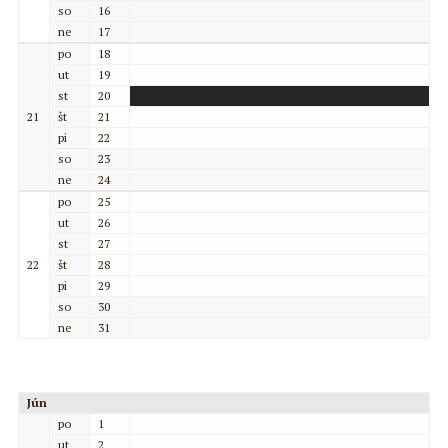
so
16
ne
17
po
18
ut
19
st
20
21
št
21
pi
22
so
23
ne
24
po
25
ut
26
st
27
22
št
28
pi
29
so
30
ne
31
Jún
po
1
ut
2