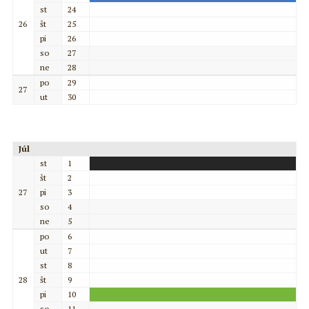
st
24
26
št
25
pi
26
so
27
ne
28
po
29
27
ut
30
Júl
st
1
št
2
27
pi
3
so
4
ne
5
po
6
ut
7
st
8
28
št
9
pi
10
so
11