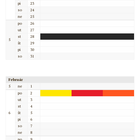
pi
23
so
24
ne
25
po
26
ut
27
st
28
5
št
29
pi
30
so
31
Február
5
ne
1
po
2
ut
3
st
4
6
št
5
pi
6
so
7
ne
8
po
9