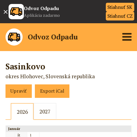
Stiahnuť SK
×
Odvoz Odpadu
Aplikácia zadarmo
Stiahnuť CZ
Odvoz Odpadu
Sasinkovo
okres Hlohovec, Slovenská republika
Upraviť
Export iCal
2027
2026
Január
št
1