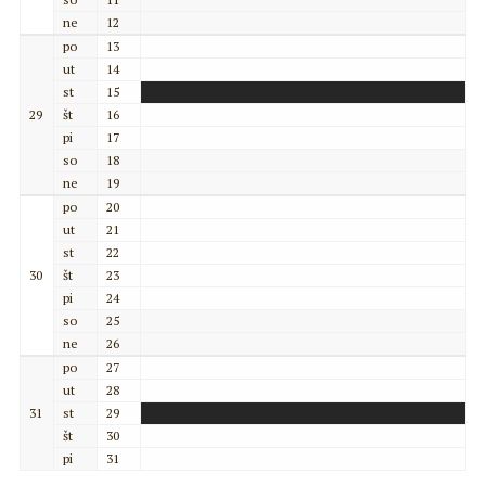
ne
12
po
13
ut
14
st
15
29
št
16
pi
17
so
18
ne
19
po
20
ut
21
st
22
30
št
23
pi
24
so
25
ne
26
po
27
ut
28
31
st
29
št
30
pi
31