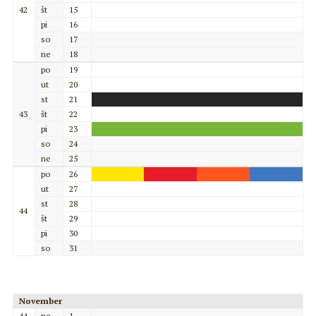
42
št
15
pi
16
so
17
ne
18
po
19
ut
20
st
21
43
št
22
pi
23
so
24
ne
25
po
26
ut
27
st
28
44
št
29
pi
30
so
31
November
44
ne
1