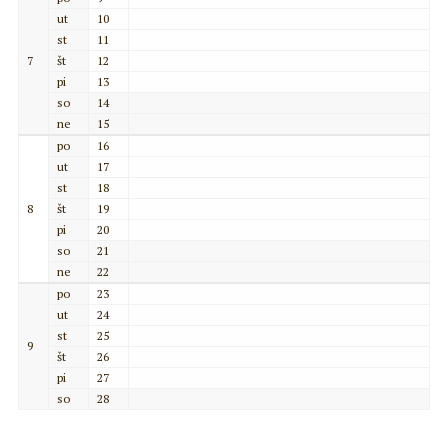
ut
10
st
11
7
št
12
pi
13
so
14
ne
15
po
16
ut
17
st
18
8
št
19
pi
20
so
21
ne
22
po
23
ut
24
st
25
9
št
26
pi
27
so
28