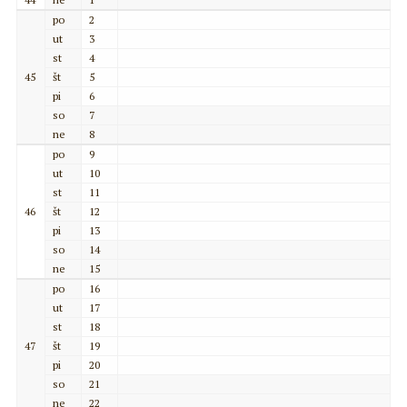
po
2
ut
3
st
4
45
št
5
pi
6
so
7
ne
8
po
9
ut
10
st
11
46
št
12
pi
13
so
14
ne
15
po
16
ut
17
st
18
47
št
19
pi
20
so
21
ne
22