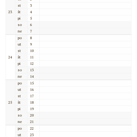
st
3
23
št
4
pi
5
so
6
ne
7
po
8
ut
9
st
10
24
št
11
pi
12
so
13
ne
14
po
15
ut
16
st
17
25
št
18
pi
19
so
20
ne
21
po
22
ut
23