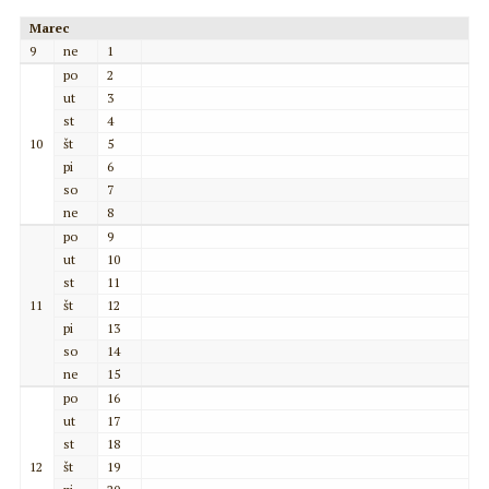
Marec
9
ne
1
po
2
ut
3
st
4
10
št
5
pi
6
so
7
ne
8
po
9
ut
10
st
11
11
št
12
pi
13
so
14
ne
15
po
16
ut
17
st
18
12
št
19