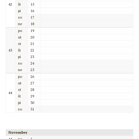
42
št
15
pi
16
so
17
ne
18
po
19
ut
20
st
21
43
št
22
pi
23
so
24
ne
25
po
26
ut
27
st
28
44
št
29
pi
30
so
31
November
44
ne
1