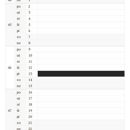
po
2
ut
3
st
4
45
št
5
pi
6
so
7
ne
8
po
9
ut
10
st
11
46
št
12
pi
13
so
14
ne
15
po
16
ut
17
st
18
47
št
19
pi
20
so
21
ne
22