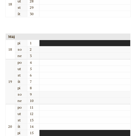
ut
28
18
st
29
št
30
Máj
pi
1
18
so
2
ne
3
po
4
ut
5
st
6
19
št
7
pi
8
so
9
ne
10
po
11
ut
12
st
13
20
št
14
pi
15