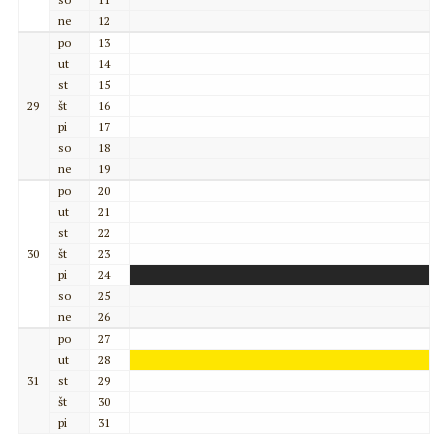
ne
12
po
13
ut
14
st
15
29
št
16
pi
17
so
18
ne
19
po
20
ut
21
st
22
30
št
23
pi
24
so
25
ne
26
po
27
ut
28
31
st
29
št
30
pi
31