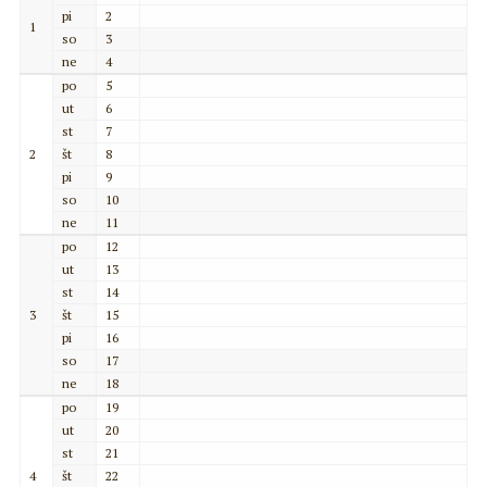
pi
2
1
so
3
ne
4
po
5
ut
6
st
7
2
št
8
pi
9
so
10
ne
11
po
12
ut
13
st
14
3
št
15
pi
16
so
17
ne
18
po
19
ut
20
st
21
4
št
22