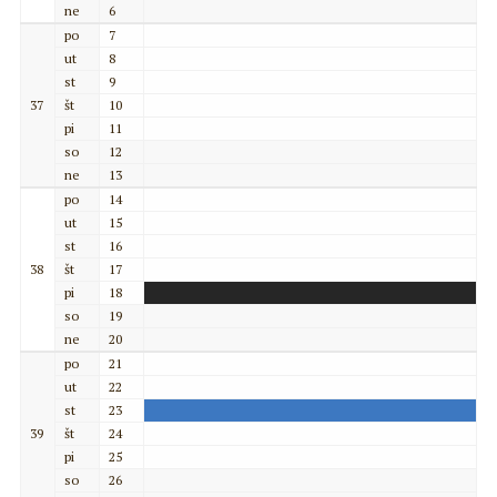
ne
6
po
7
ut
8
st
9
37
št
10
pi
11
so
12
ne
13
po
14
ut
15
st
16
38
št
17
pi
18
so
19
ne
20
po
21
ut
22
st
23
39
št
24
pi
25
so
26