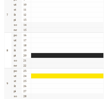
ut
10
st
11
7
št
12
pi
13
so
14
ne
15
po
16
ut
17
st
18
8
št
19
pi
20
so
21
ne
22
po
23
ut
24
st
25
9
št
26
pi
27
so
28