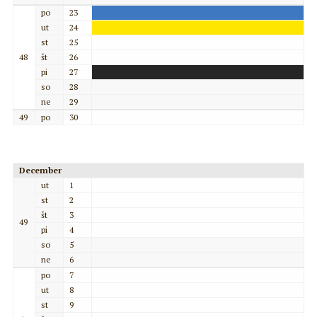
po
23
ut
24
st
25
48
št
26
pi
27
so
28
ne
29
49
po
30
December
ut
1
st
2
št
3
49
pi
4
so
5
ne
6
po
7
ut
8
st
9