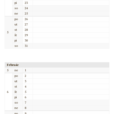
pi
23
so
24
ne
25
po
26
ut
27
st
28
5
št
29
pi
30
so
31
Február
5
ne
1
po
2
ut
3
st
4
6
št
5
pi
6
so
7
ne
8
po
9