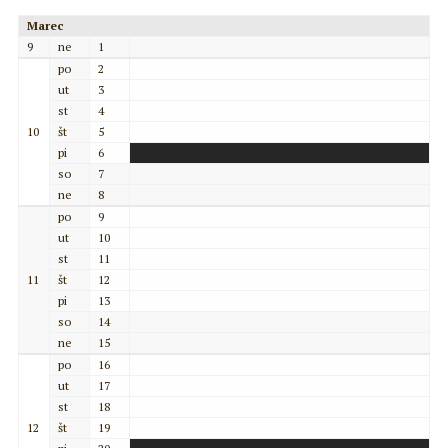
Marec
9
ne
1
po
2
ut
3
st
4
10
št
5
pi
6
so
7
ne
8
po
9
ut
10
st
11
11
št
12
pi
13
so
14
ne
15
po
16
ut
17
st
18
12
št
19