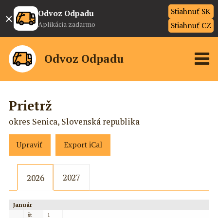
Stiahnuť SK
×
Odvoz Odpadu
Aplikácia zadarmo
Stiahnuť CZ
Odvoz Odpadu
Prietrž
okres Senica, Slovenská republika
Upraviť
Export iCal
2027
2026
Január
št
1