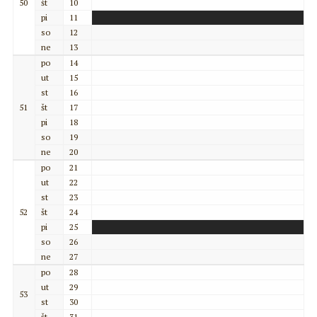
50
št
10
pi
11
so
12
ne
13
po
14
ut
15
st
16
51
št
17
pi
18
so
19
ne
20
po
21
ut
22
st
23
52
št
24
pi
25
so
26
ne
27
po
28
ut
29
53
st
30
št
31