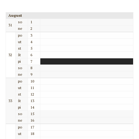
August
so
1
31
ne
2
po
3
ut
4
st
5
32
št
6
pi
7
so
8
ne
9
po
10
ut
11
st
12
33
št
13
pi
14
so
15
ne
16
po
17
ut
18