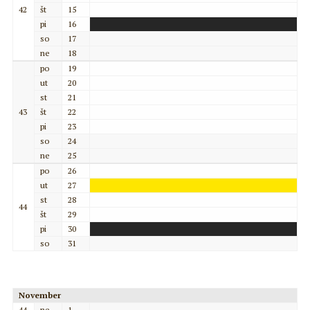
42
št
15
pi
16
so
17
ne
18
po
19
ut
20
st
21
43
št
22
pi
23
so
24
ne
25
po
26
ut
27
st
28
44
št
29
pi
30
so
31
November
44
ne
1