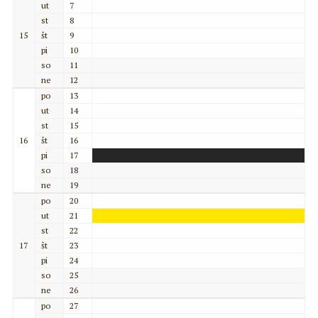
ut
7
st
8
15
št
9
pi
10
so
11
ne
12
po
13
ut
14
st
15
16
št
16
pi
17
so
18
ne
19
po
20
ut
21
st
22
17
št
23
pi
24
so
25
ne
26
po
27