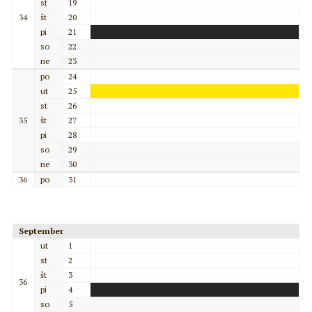
st
19
34
št
20
pi
21
so
22
ne
23
po
24
ut
25
st
26
35
št
27
pi
28
so
29
ne
30
36
po
31
September
ut
1
st
2
št
3
36
pi
4
so
5