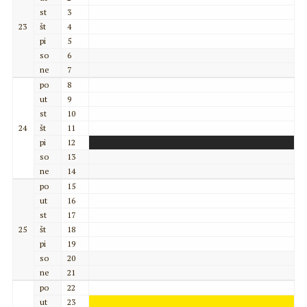
st
3
23
št
4
pi
5
so
6
ne
7
po
8
ut
9
st
10
24
št
11
pi
12
so
13
ne
14
po
15
ut
16
st
17
25
št
18
pi
19
so
20
ne
21
po
22
ut
23