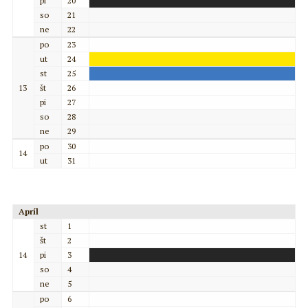
pi
20
so
21
ne
22
po
23
ut
24
st
25
13
št
26
pi
27
so
28
ne
29
po
30
14
ut
31
Apríl
st
1
št
2
14
pi
3
so
4
ne
5
po
6