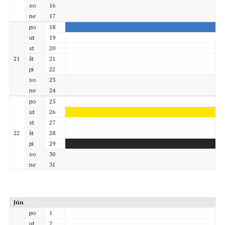
so
16
ne
17
po
18
ut
19
st
20
21
št
21
pi
22
so
23
ne
24
po
25
ut
26
st
27
22
št
28
pi
29
so
30
ne
31
Jún
po
1
ut
2