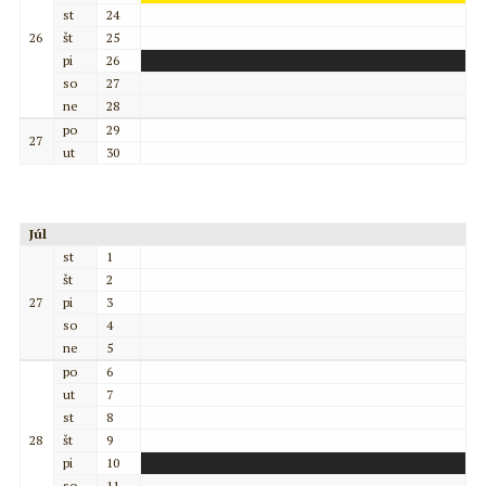
st
24
26
št
25
pi
26
so
27
ne
28
po
29
27
ut
30
Júl
st
1
št
2
27
pi
3
so
4
ne
5
po
6
ut
7
st
8
28
št
9
pi
10
so
11