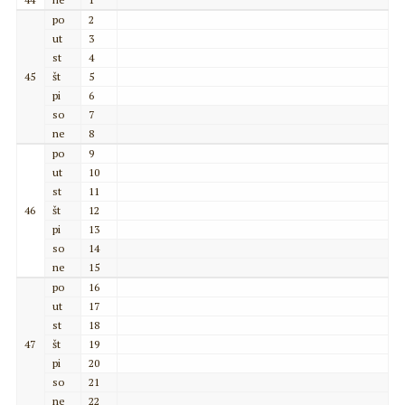
po
2
ut
3
st
4
45
št
5
pi
6
so
7
ne
8
po
9
ut
10
st
11
46
št
12
pi
13
so
14
ne
15
po
16
ut
17
st
18
47
št
19
pi
20
so
21
ne
22