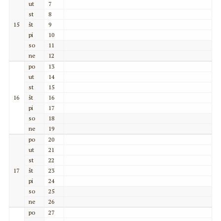
ut
7
st
8
15
št
9
pi
10
so
11
ne
12
po
13
ut
14
st
15
16
št
16
pi
17
so
18
ne
19
po
20
ut
21
st
22
17
št
23
pi
24
so
25
ne
26
po
27