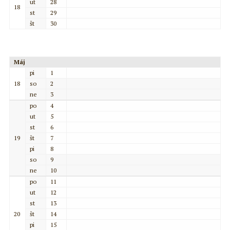
ut
28
18
st
29
št
30
Máj
pi
1
18
so
2
ne
3
po
4
ut
5
st
6
19
št
7
pi
8
so
9
ne
10
po
11
ut
12
st
13
20
št
14
pi
15