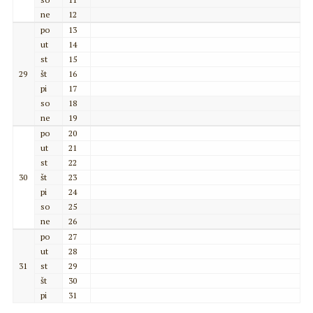
ne
12
po
13
ut
14
st
15
29
št
16
pi
17
so
18
ne
19
po
20
ut
21
st
22
30
št
23
pi
24
so
25
ne
26
po
27
ut
28
31
st
29
št
30
pi
31