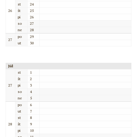
st
24
26
št
25
pi
26
so
27
ne
28
po
29
27
ut
30
Júl
st
1
št
2
27
pi
3
so
4
ne
5
po
6
ut
7
st
8
28
št
9
pi
10
so
11