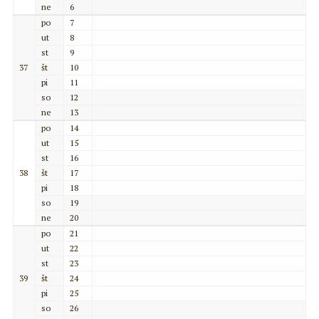
ne
6
po
7
ut
8
st
9
37
št
10
pi
11
so
12
ne
13
po
14
ut
15
st
16
38
št
17
pi
18
so
19
ne
20
po
21
ut
22
st
23
39
št
24
pi
25
so
26