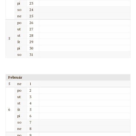
pi
23
so
24
ne
25
po
26
ut
27
st
28
5
št
29
pi
30
so
31
Február
5
ne
1
po
2
ut
3
st
4
6
št
5
pi
6
so
7
ne
8
po
9