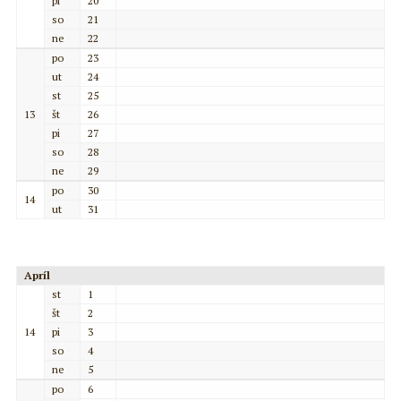
pi
20
so
21
ne
22
po
23
ut
24
st
25
13
št
26
pi
27
so
28
ne
29
po
30
14
ut
31
Apríl
st
1
št
2
14
pi
3
so
4
ne
5
po
6