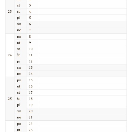
st
3
23
št
4
pi
5
so
6
ne
7
po
8
ut
9
st
10
24
št
11
pi
12
so
13
ne
14
po
15
ut
16
st
17
25
št
18
pi
19
so
20
ne
21
po
22
ut
23