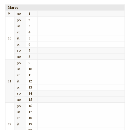
Marec
9
ne
1
po
2
ut
3
st
4
10
št
5
pi
6
so
7
ne
8
po
9
ut
10
st
11
11
št
12
pi
13
so
14
ne
15
po
16
ut
17
st
18
12
št
19