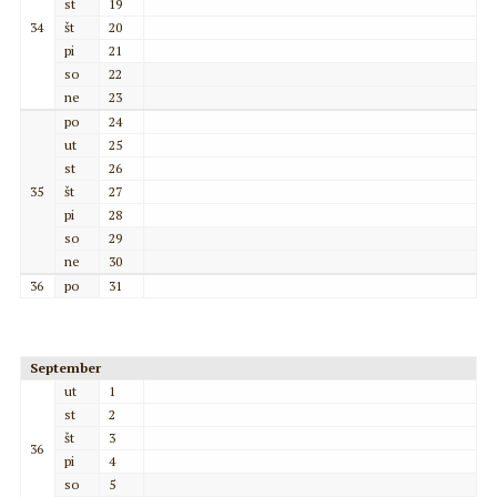
st
19
34
št
20
pi
21
so
22
ne
23
po
24
ut
25
st
26
35
št
27
pi
28
so
29
ne
30
36
po
31
September
ut
1
st
2
št
3
36
pi
4
so
5