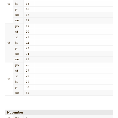
42
št
15
pi
16
so
17
ne
18
po
19
ut
20
st
21
43
št
22
pi
23
so
24
ne
25
po
26
ut
27
st
28
44
št
29
pi
30
so
31
November
44
ne
1