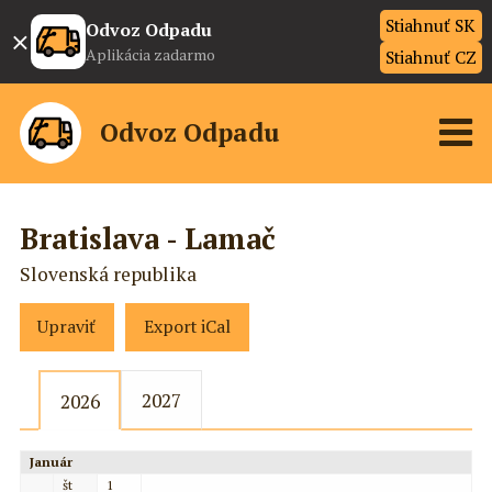
Stiahnuť SK
×
Odvoz Odpadu
Aplikácia zadarmo
Stiahnuť CZ
Odvoz Odpadu
Bratislava - Lamač
Slovenská republika
Upraviť
Export iCal
2027
2026
Január
št
1