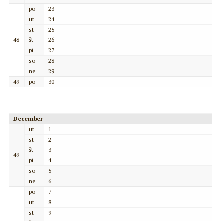
po
23
ut
24
st
25
48
št
26
pi
27
so
28
ne
29
49
po
30
December
ut
1
st
2
št
3
49
pi
4
so
5
ne
6
po
7
ut
8
st
9