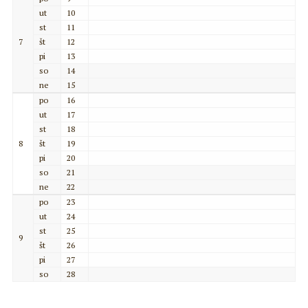
ut
10
st
11
7
št
12
pi
13
so
14
ne
15
po
16
ut
17
st
18
8
št
19
pi
20
so
21
ne
22
po
23
ut
24
st
25
9
št
26
pi
27
so
28