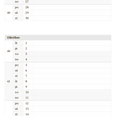
ne
27
po
28
40
ut
29
st
30
Október
št
1
pi
2
40
so
3
ne
4
po
5
ut
6
st
7
41
št
8
pi
9
so
10
ne
11
po
12
ut
13
st
14