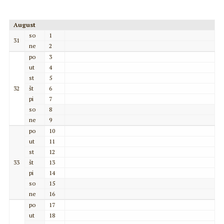
August
so
1
31
ne
2
po
3
ut
4
st
5
32
št
6
pi
7
so
8
ne
9
po
10
ut
11
st
12
33
št
13
pi
14
so
15
ne
16
po
17
ut
18