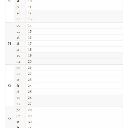
50
št
10
pi
11
so
12
ne
13
po
14
ut
15
st
16
51
št
17
pi
18
so
19
ne
20
po
21
ut
22
st
23
52
št
24
pi
25
so
26
ne
27
po
28
ut
29
53
st
30
št
31