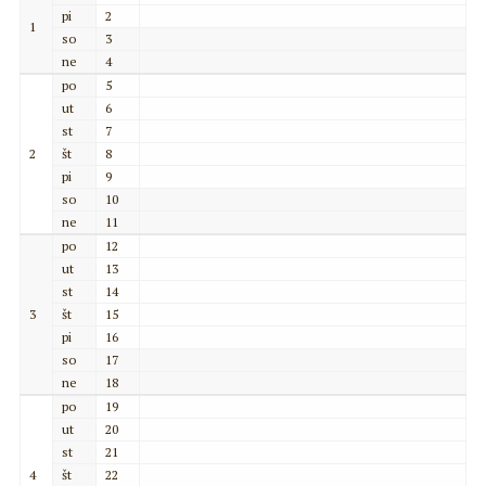
pi
2
1
so
3
ne
4
po
5
ut
6
st
7
2
št
8
pi
9
so
10
ne
11
po
12
ut
13
st
14
3
št
15
pi
16
so
17
ne
18
po
19
ut
20
st
21
4
št
22