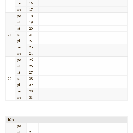
so
16
ne
17
po
18
ut
19
st
20
21
št
21
pi
22
so
23
ne
24
po
25
ut
26
st
27
22
št
28
pi
29
so
30
ne
31
Jún
po
1
ut
2