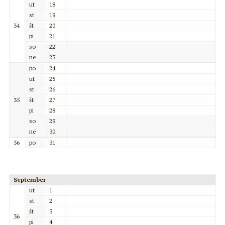
ut
18
st
19
34
št
20
pi
21
so
22
ne
23
po
24
ut
25
st
26
35
št
27
pi
28
so
29
ne
30
36
po
31
September
ut
1
st
2
št
3
36
pi
4