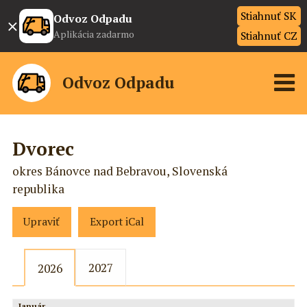
Stiahnuť SK
×
Odvoz Odpadu
Aplikácia zadarmo
Stiahnuť CZ
Odvoz Odpadu
Dvorec
okres Bánovce nad Bebravou, Slovenská
republika
Upraviť
Export iCal
2027
2026
Január