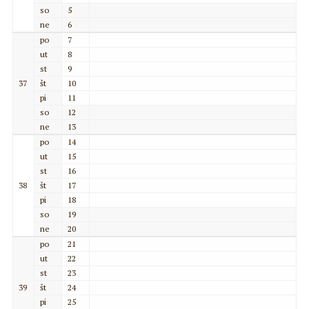
so
5
ne
6
po
7
ut
8
st
9
37
št
10
pi
11
so
12
ne
13
po
14
ut
15
st
16
38
št
17
pi
18
so
19
ne
20
po
21
ut
22
st
23
39
št
24
pi
25