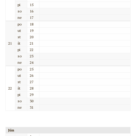
pi
15
so
16
ne
17
po
18
ut
19
st
20
21
št
21
pi
22
so
23
ne
24
po
25
ut
26
st
27
22
št
28
pi
29
so
30
ne
31
Jún