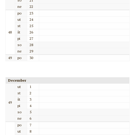
so
21
ne
22
po
23
ut
24
st
25
48
št
26
pi
27
so
28
ne
29
49
po
30
December
ut
1
st
2
št
3
49
pi
4
so
5
ne
6
po
7
ut
8