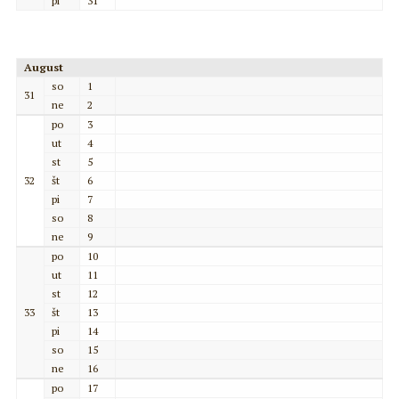
pi
31
August
so
1
31
ne
2
po
3
ut
4
st
5
32
št
6
pi
7
so
8
ne
9
po
10
ut
11
st
12
33
št
13
pi
14
so
15
ne
16
po
17