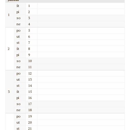
št
1
pi
2
1
so
3
ne
4
po
5
ut
6
st
7
2
št
8
pi
9
so
10
ne
11
po
12
ut
13
st
14
3
št
15
pi
16
so
17
ne
18
po
19
ut
20
st
21