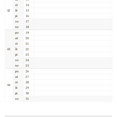
st
14
42
št
15
pi
16
so
17
ne
18
po
19
ut
20
st
21
43
št
22
pi
23
so
24
ne
25
po
26
ut
27
st
28
44
št
29
pi
30
so
31