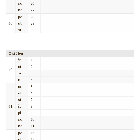
so
26
ne
27
po
28
40
ut
29
st
30
Október
št
1
pi
2
40
so
3
ne
4
po
5
ut
6
st
7
41
št
8
pi
9
so
10
ne
11
po
12
ut
13