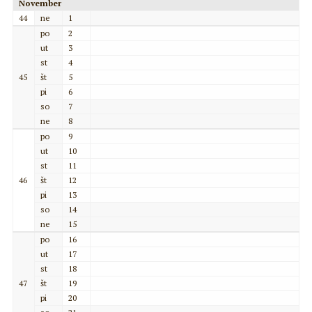
November
44
ne
1
po
2
ut
3
st
4
45
št
5
pi
6
so
7
ne
8
po
9
ut
10
st
11
46
št
12
pi
13
so
14
ne
15
po
16
ut
17
st
18
47
št
19
pi
20