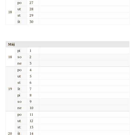
po
27
ut
28
18
st
29
št
30
Máj
pi
1
18
so
2
ne
3
po
4
ut
5
st
6
19
št
7
pi
8
so
9
ne
10
po
11
ut
12
st
13
20
št
14