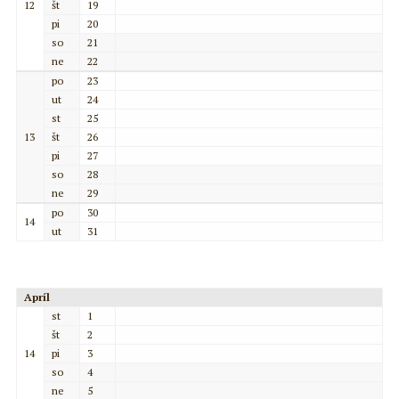
12
št
19
pi
20
so
21
ne
22
po
23
ut
24
st
25
13
št
26
pi
27
so
28
ne
29
po
30
14
ut
31
Apríl
st
1
št
2
14
pi
3
so
4
ne
5