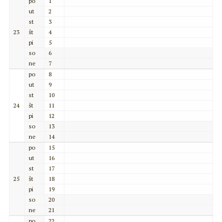
po
1
ut
2
st
3
23
št
4
pi
5
so
6
ne
7
po
8
ut
9
st
10
24
št
11
pi
12
so
13
ne
14
po
15
ut
16
st
17
25
št
18
pi
19
so
20
ne
21
po
22