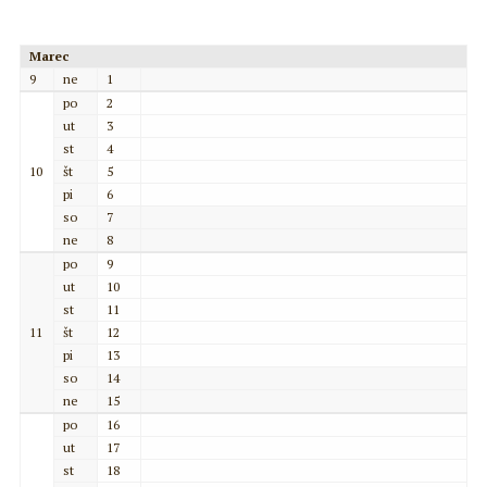
Marec
9
ne
1
po
2
ut
3
st
4
10
št
5
pi
6
so
7
ne
8
po
9
ut
10
st
11
11
št
12
pi
13
so
14
ne
15
po
16
ut
17
st
18