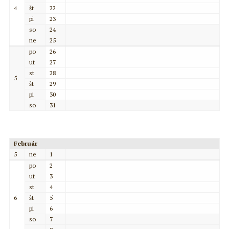
4
št
22
pi
23
so
24
ne
25
po
26
ut
27
st
28
5
št
29
pi
30
so
31
Február
5
ne
1
po
2
ut
3
st
4
6
št
5
pi
6
so
7