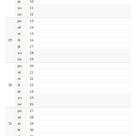
pi
10
so
11
ne
12
po
13
ut
14
st
15
29
št
16
pi
17
so
18
ne
19
po
20
ut
21
st
22
30
št
23
pi
24
so
25
ne
26
po
27
ut
28
31
st
29
št
30