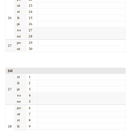
ut
23
st
24
26
št
25
pi
26
so
27
ne
28
po
29
27
ut
30
Júl
st
1
št
2
27
pi
3
so
4
ne
5
po
6
ut
7
st
8
28
št
9