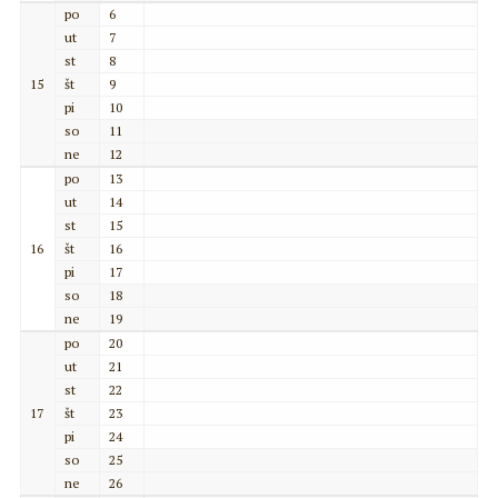
po
6
ut
7
st
8
15
št
9
pi
10
so
11
ne
12
po
13
ut
14
st
15
16
št
16
pi
17
so
18
ne
19
po
20
ut
21
st
22
17
št
23
pi
24
so
25
ne
26