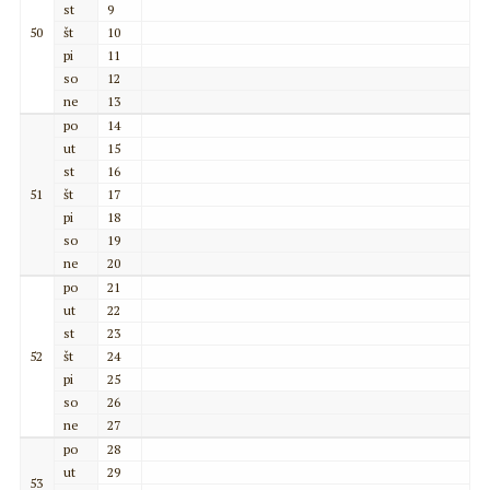
st
9
50
št
10
pi
11
so
12
ne
13
po
14
ut
15
st
16
51
št
17
pi
18
so
19
ne
20
po
21
ut
22
st
23
52
št
24
pi
25
so
26
ne
27
po
28
ut
29
53