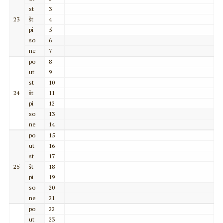
st
3
23
št
4
pi
5
so
6
ne
7
po
8
ut
9
st
10
24
št
11
pi
12
so
13
ne
14
po
15
ut
16
st
17
25
št
18
pi
19
so
20
ne
21
po
22
ut
23