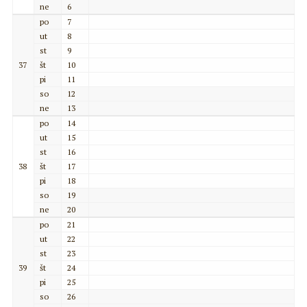
ne
6
po
7
ut
8
st
9
37
št
10
pi
11
so
12
ne
13
po
14
ut
15
st
16
38
št
17
pi
18
so
19
ne
20
po
21
ut
22
st
23
39
št
24
pi
25
so
26