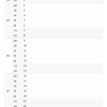
po
2
ut
3
st
4
45
št
5
pi
6
so
7
ne
8
po
9
ut
10
st
11
46
št
12
pi
13
so
14
ne
15
po
16
ut
17
st
18
47
št
19
pi
20
so
21
ne
22