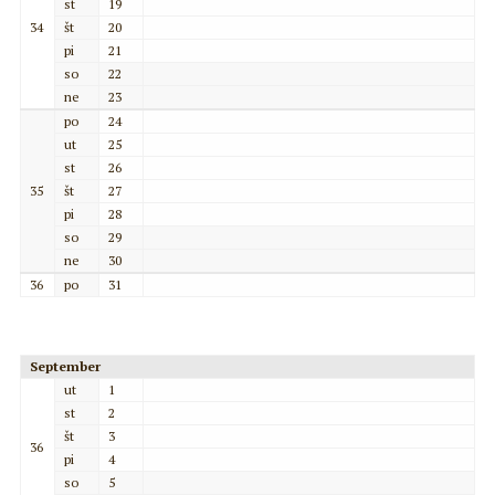
st
19
34
št
20
pi
21
so
22
ne
23
po
24
ut
25
st
26
35
št
27
pi
28
so
29
ne
30
36
po
31
September
ut
1
st
2
št
3
36
pi
4
so
5