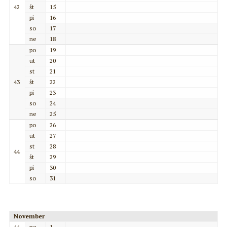
42
št
15
pi
16
so
17
ne
18
po
19
ut
20
st
21
43
št
22
pi
23
so
24
ne
25
po
26
ut
27
st
28
44
št
29
pi
30
so
31
November
44
ne
1