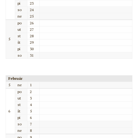
pi
23
so
24
ne
25
po
26
ut
27
st
28
5
št
29
pi
30
so
31
Február
5
ne
1
po
2
ut
3
st
4
6
št
5
pi
6
so
7
ne
8
po
9