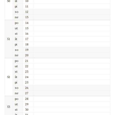
50
št
10
pi
11
so
12
ne
13
po
14
ut
15
st
16
51
št
17
pi
18
so
19
ne
20
po
21
ut
22
st
23
52
št
24
pi
25
so
26
ne
27
po
28
ut
29
53
st
30
št
31