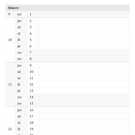
Marec
9
ne
1
po
2
ut
3
st
4
10
št
5
pi
6
so
7
ne
8
po
9
ut
10
st
11
11
št
12
pi
13
so
14
ne
15
po
16
ut
17
st
18
12
št
19