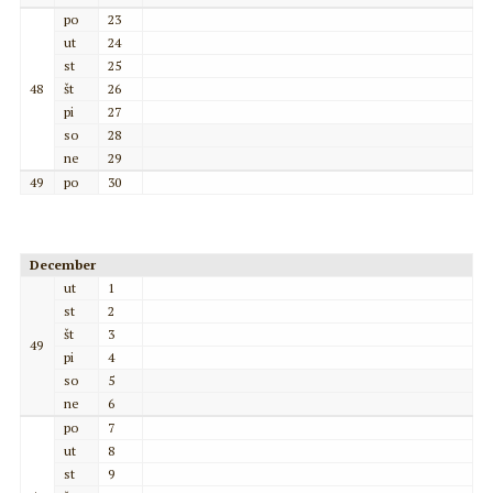
po
23
ut
24
st
25
48
št
26
pi
27
so
28
ne
29
49
po
30
December
ut
1
st
2
št
3
49
pi
4
so
5
ne
6
po
7
ut
8
st
9