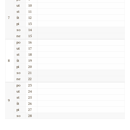
ut
10
st
11
7
št
12
pi
13
so
14
ne
15
po
16
ut
17
st
18
8
št
19
pi
20
so
21
ne
22
po
23
ut
24
st
25
9
št
26
pi
27
so
28