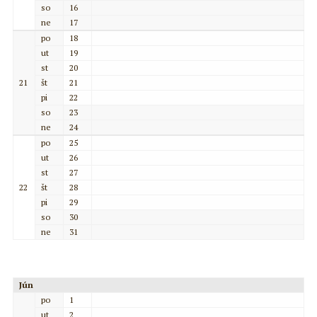
so
16
ne
17
po
18
ut
19
st
20
21
št
21
pi
22
so
23
ne
24
po
25
ut
26
st
27
22
št
28
pi
29
so
30
ne
31
Jún
po
1
ut
2