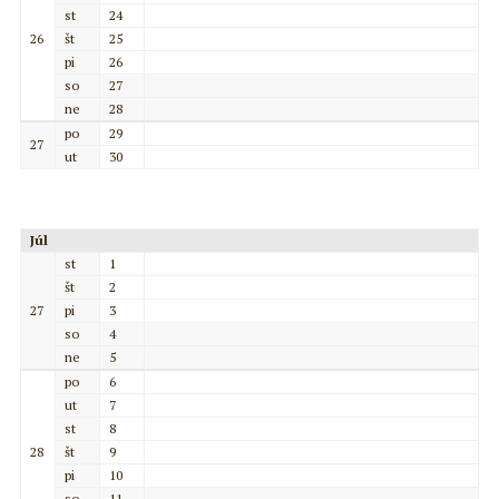
st
24
26
št
25
pi
26
so
27
ne
28
po
29
27
ut
30
Júl
st
1
št
2
27
pi
3
so
4
ne
5
po
6
ut
7
st
8
28
št
9
pi
10
so
11