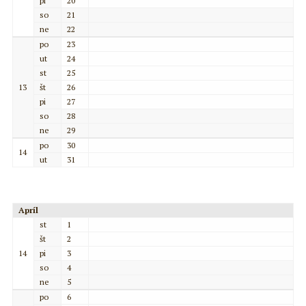
pi
20
so
21
ne
22
po
23
ut
24
st
25
13
št
26
pi
27
so
28
ne
29
po
30
14
ut
31
Apríl
st
1
št
2
14
pi
3
so
4
ne
5
po
6