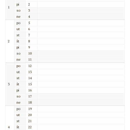
pi
2
1
so
3
ne
4
po
5
ut
6
st
7
2
št
8
pi
9
so
10
ne
11
po
12
ut
13
st
14
3
št
15
pi
16
so
17
ne
18
po
19
ut
20
st
21
4
št
22