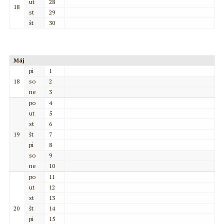
ut
28
18
st
29
št
30
Máj
pi
1
18
so
2
ne
3
po
4
ut
5
st
6
19
št
7
pi
8
so
9
ne
10
po
11
ut
12
st
13
20
št
14
pi
15