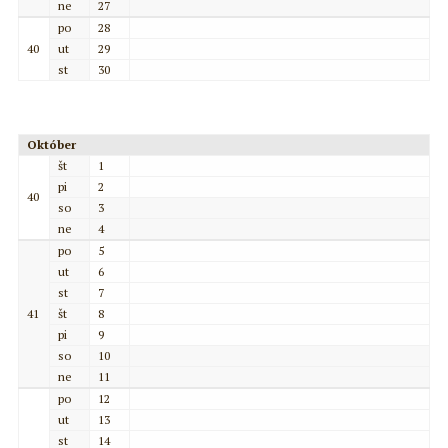
ne
27
po
28
40
ut
29
st
30
Október
št
1
pi
2
40
so
3
ne
4
po
5
ut
6
st
7
41
št
8
pi
9
so
10
ne
11
po
12
ut
13
st
14