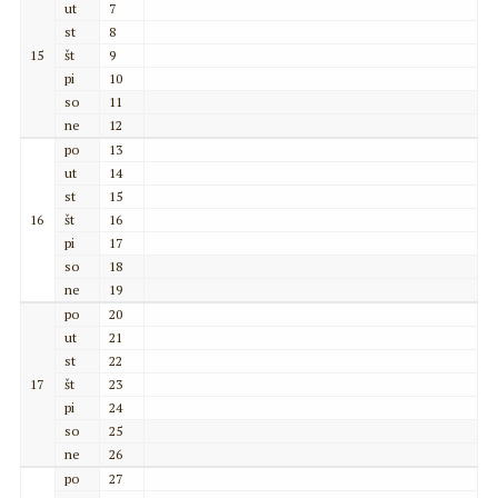
ut
7
st
8
15
št
9
pi
10
so
11
ne
12
po
13
ut
14
st
15
16
št
16
pi
17
so
18
ne
19
po
20
ut
21
st
22
17
št
23
pi
24
so
25
ne
26
po
27