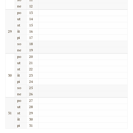
ne
12
po
13
ut
14
st
15
29
št
16
pi
17
so
18
ne
19
po
20
ut
21
st
22
30
št
23
pi
24
so
25
ne
26
po
27
ut
28
31
st
29
št
30
pi
31