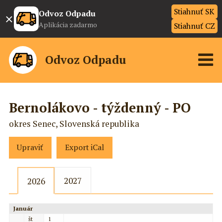
Stiahnuť SK
×
Odvoz Odpadu
Aplikácia zadarmo
Stiahnuť CZ
Odvoz Odpadu
Bernolákovo - týždenný - PO
okres Senec, Slovenská republika
Upraviť
Export iCal
2027
2026
Január
št
1