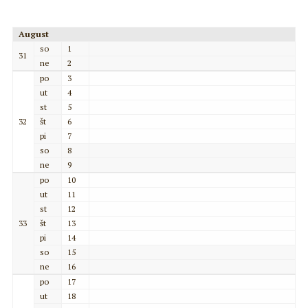
August
so
1
31
ne
2
po
3
ut
4
st
5
32
št
6
pi
7
so
8
ne
9
po
10
ut
11
st
12
33
št
13
pi
14
so
15
ne
16
po
17
ut
18