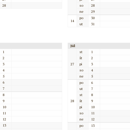
28
so
28
ne
29
po
30
14
ut
31
Júl
1
st
1
2
št
2
3
27
pi
3
4
so
4
5
ne
5
6
po
6
7
ut
7
8
st
8
9
28
št
9
10
pi
10
11
so
11
12
ne
12
13
po
13