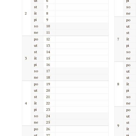
ut
6
pi
st
7
so
2
št
8
ne
pi
9
po
so
10
ut
ne
11
st
po
12
7
št
ut
13
pi
st
14
so
3
št
15
ne
pi
16
po
so
17
ut
ne
18
st
po
19
8
št
ut
20
pi
st
21
so
4
št
22
ne
pi
23
po
so
24
ut
ne
25
st
9
po
26
št
ut
27
pi