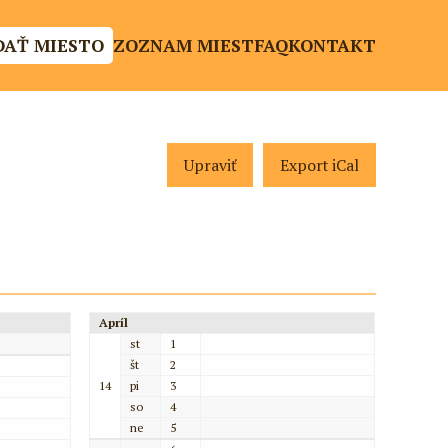
DAŤ MIESTO
ZOZNAM MIEST
FAQ
KONTAKT
Upraviť
Export iCal
Apríl
st
1
št
2
14
pi
3
so
4
ne
5