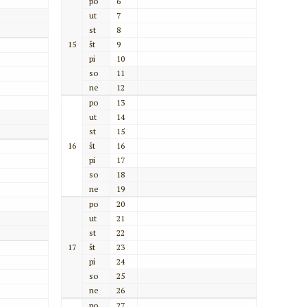
po
6
ut
7
st
8
15
št
9
pi
10
so
11
ne
12
po
13
ut
14
st
15
16
št
16
pi
17
so
18
ne
19
po
20
ut
21
st
22
17
št
23
pi
24
so
25
ne
26
po
27