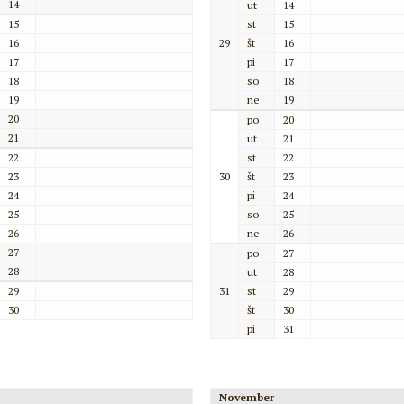
14
ut
14
15
st
15
16
29
št
16
17
pi
17
18
so
18
19
ne
19
20
po
20
21
ut
21
22
st
22
23
30
št
23
24
pi
24
25
so
25
26
ne
26
27
po
27
28
ut
28
29
31
st
29
30
št
30
pi
31
November