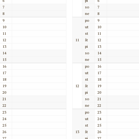
6
pi
6
7
so
7
8
ne
8
9
po
9
10
ut
10
11
st
11
12
11
št
12
13
pi
13
14
so
14
15
ne
15
16
po
16
17
ut
17
18
st
18
19
12
št
19
20
pi
20
21
so
21
22
ne
22
23
po
23
24
ut
24
25
st
25
26
13
št
26
27
pi
27