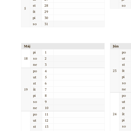
st
28
so
5
št
29
pi
30
so
31
Máj
Jún
pi
1
po
18
so
2
ut
ne
3
st
23
št
po
4
pi
ut
5
so
st
6
ne
19
št
7
pi
8
po
so
9
ut
ne
10
st
24
št
po
11
pi
ut
12
so
st
13