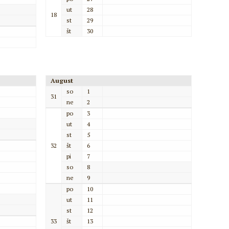
ut
28
18
st
29
št
30
August
so
1
31
ne
2
po
3
ut
4
st
5
32
št
6
pi
7
so
8
ne
9
po
10
ut
11
st
12
33
št
13