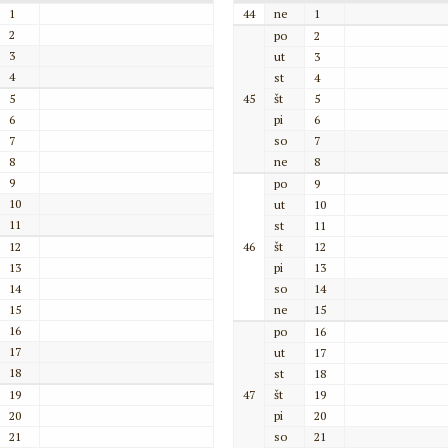
1
44
ne
1
2
po
2
3
ut
3
4
st
4
5
45
št
5
6
pi
6
7
so
7
8
ne
8
9
po
9
10
ut
10
11
st
11
12
46
št
12
13
pi
13
14
so
14
15
ne
15
16
po
16
17
ut
17
18
st
18
19
47
št
19
20
pi
20
21
so
21