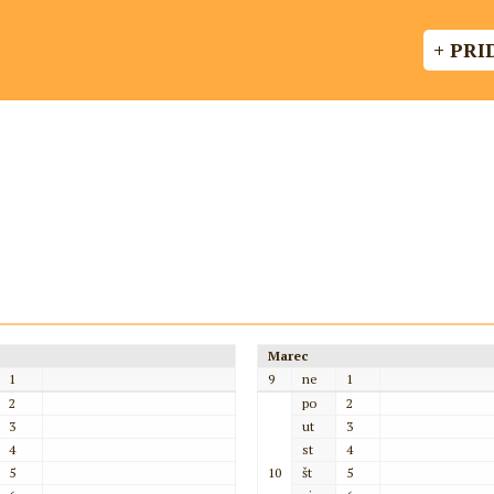
+ PRI
Marec
1
9
ne
1
2
po
2
3
ut
3
4
st
4
5
10
št
5