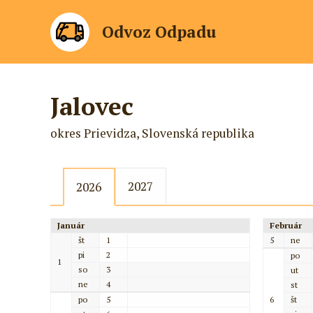
Odvoz Odpadu
Jalovec
okres Prievidza, Slovenská republika
2027
2026
Január
Február
št
1
5
ne
pi
2
po
1
so
3
ut
ne
4
st
po
5
6
št