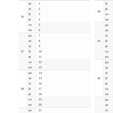
ut
1
št
st
2
pi
40
št
3
so
36
pi
4
ne
so
5
po
ne
6
ut
po
7
st
ut
8
41
št
st
9
pi
37
št
10
so
pi
11
ne
so
12
po
ne
13
ut
po
14
st
ut
15
42
št
st
16
pi
38
št
17
so
pi
18
ne
so
19
po
ne
20
ut
po
21
st