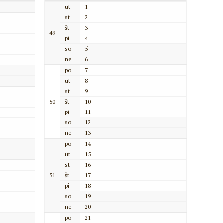
ut
1
st
2
št
3
49
pi
4
so
5
ne
6
po
7
ut
8
st
9
50
št
10
pi
11
so
12
ne
13
po
14
ut
15
st
16
51
št
17
pi
18
so
19
ne
20
po
21