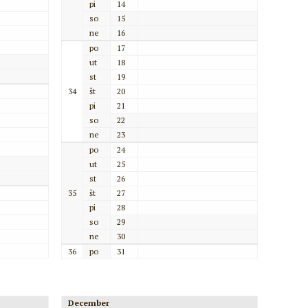
pi
14
so
15
ne
16
po
17
ut
18
st
19
34
št
20
pi
21
so
22
ne
23
po
24
ut
25
st
26
35
št
27
pi
28
so
29
ne
30
36
po
31
December