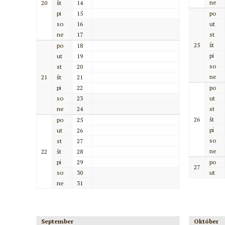
ne
20
št
14
pi
15
po
so
16
ut
ne
17
st
25
št
po
18
pi
ut
19
so
st
20
ne
21
št
21
pi
22
po
so
23
ut
ne
24
st
26
št
po
25
pi
ut
26
so
st
27
ne
22
št
28
pi
29
po
27
so
30
ut
ne
31
September
Október