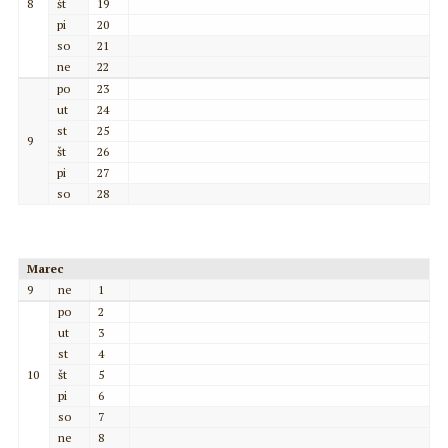
8
št
19
pi
20
so
21
ne
22
po
23
ut
24
st
25
9
št
26
pi
27
so
28
Marec
9
ne
1
po
2
ut
3
st
4
10
št
5
pi
6
so
7
ne
8