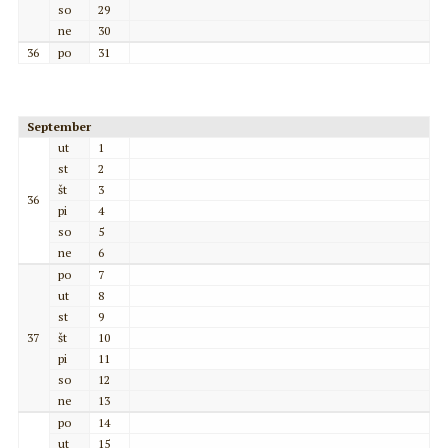
so
29
ne
30
36
po
31
September
ut
1
st
2
št
3
36
pi
4
so
5
ne
6
po
7
ut
8
st
9
37
št
10
pi
11
so
12
ne
13
po
14
ut
15