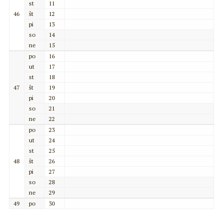
st
11
46
št
12
pi
13
so
14
ne
15
po
16
ut
17
st
18
47
št
19
pi
20
so
21
ne
22
po
23
ut
24
st
25
48
št
26
pi
27
so
28
ne
29
49
po
30