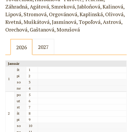
Záhradná, Agátová, Smreková, Jabloňová, Kalinová,
Lipová, Stromová, Orgovánová, Kaplinská, Olivová,
Kvetná, Muškátová, Jasmínová, Topoľová, Astrová,
Orechová, Gaštanová, Morušová
2027
2026
Január
št
1
pi
2
1
so
3
ne
4
po
5
ut
6
st
7
2
št
8
pi
9
so
10
ne
11