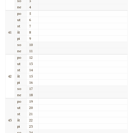
so
3
ne
4
po
5
ut
6
st
7
41
št
8
pi
9
so
10
ne
11
po
12
ut
13
st
14
42
št
15
pi
16
so
17
ne
18
po
19
ut
20
st
21
43
št
22
pi
23
so
24