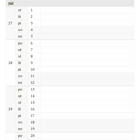
Júl
st
1
št
2
27
pi
3
so
4
ne
5
po
6
ut
7
st
8
28
št
9
pi
10
so
11
ne
12
po
13
ut
14
st
15
29
št
16
pi
17
so
18
ne
19
po
20