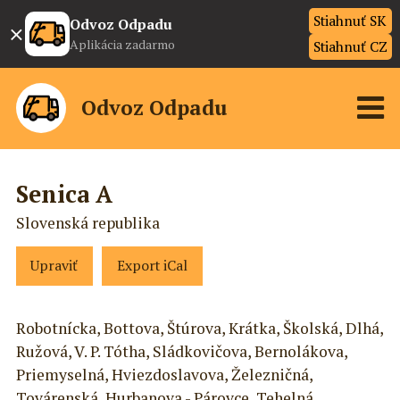
Stiahnuť SK
×
Odvoz Odpadu
Aplikácia zadarmo
Stiahnuť CZ
Odvoz Odpadu
Senica A
Slovenská republika
Upraviť
Export iCal
Robotnícka, Bottova, Štúrova, Krátka, Školská, Dlhá,
Ružová, V. P. Tótha, Sládkovičova, Bernolákova,
Priemyselná, Hviezdoslavova, Železničná,
Továrenská, Hurbanova - Párovce, Tehelná,