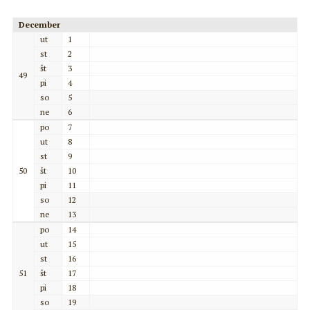
December
ut
1
st
2
št
3
49
pi
4
so
5
ne
6
po
7
ut
8
st
9
50
št
10
pi
11
so
12
ne
13
po
14
ut
15
st
16
51
št
17
pi
18
so
19