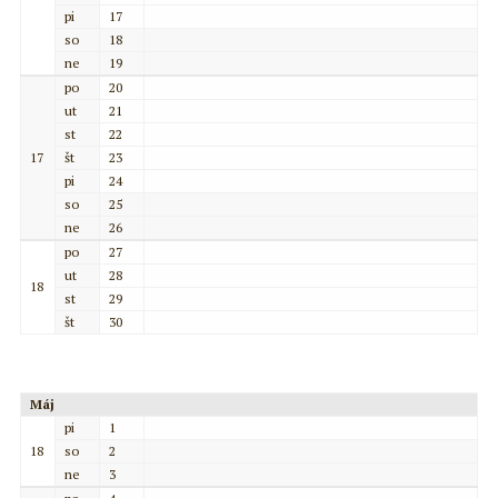
pi
17
so
18
ne
19
po
20
ut
21
st
22
17
št
23
pi
24
so
25
ne
26
po
27
ut
28
18
st
29
št
30
Máj
pi
1
18
so
2
ne
3