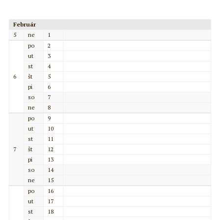
Február
5
ne
1
po
2
ut
3
st
4
6
št
5
pi
6
so
7
ne
8
po
9
ut
10
st
11
7
št
12
pi
13
so
14
ne
15
po
16
ut
17
st
18