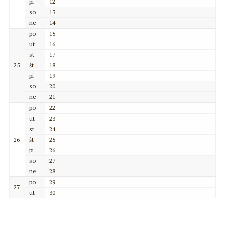
pi
12
so
13
ne
14
po
15
ut
16
st
17
25
št
18
pi
19
so
20
ne
21
po
22
ut
23
st
24
26
št
25
pi
26
so
27
ne
28
po
29
27
ut
30