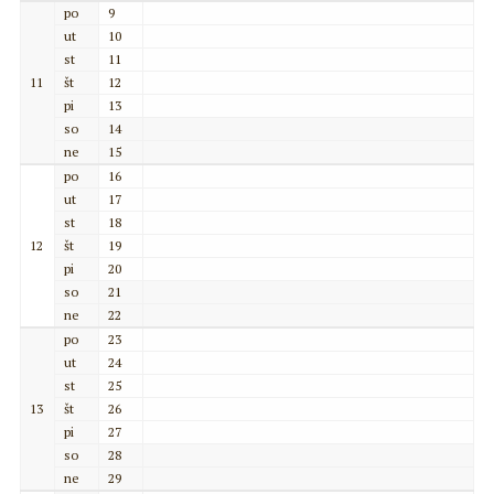
po
9
ut
10
st
11
11
št
12
pi
13
so
14
ne
15
po
16
ut
17
st
18
12
št
19
pi
20
so
21
ne
22
po
23
ut
24
st
25
13
št
26
pi
27
so
28
ne
29