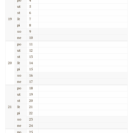
po
4
ut
5
st
6
19
št
7
pi
8
so
9
ne
10
po
11
ut
12
st
13
20
št
14
pi
15
so
16
ne
17
po
18
ut
19
st
20
21
št
21
pi
22
so
23
ne
24
po
25