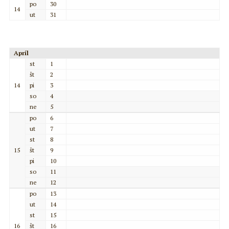
po
30
14
ut
31
Apríl
st
1
št
2
14
pi
3
so
4
ne
5
po
6
ut
7
st
8
15
št
9
pi
10
so
11
ne
12
po
13
ut
14
st
15
16
št
16