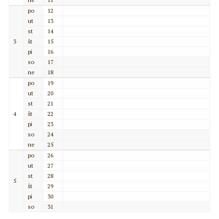
po
12
ut
13
st
14
3
št
15
pi
16
so
17
ne
18
po
19
ut
20
st
21
4
št
22
pi
23
so
24
ne
25
po
26
ut
27
st
28
5
št
29
pi
30
so
31