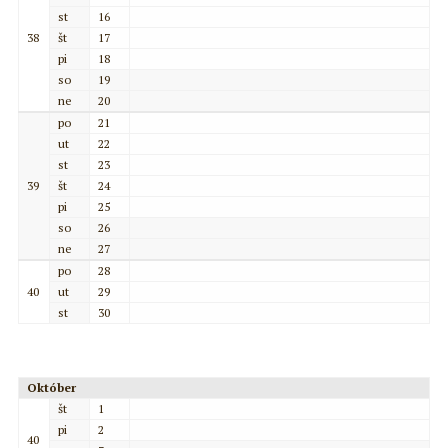
st
16
38
št
17
pi
18
so
19
ne
20
po
21
ut
22
st
23
39
št
24
pi
25
so
26
ne
27
po
28
40
ut
29
st
30
Október
št
1
pi
2
40