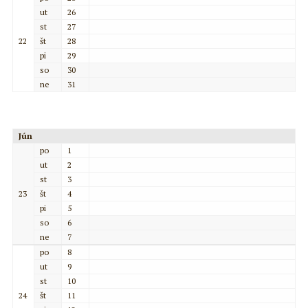
ut
26
st
27
22
št
28
pi
29
so
30
ne
31
Jún
po
1
ut
2
st
3
23
št
4
pi
5
so
6
ne
7
po
8
ut
9
st
10
24
št
11