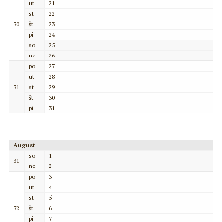
ut
21
st
22
30
št
23
pi
24
so
25
ne
26
po
27
ut
28
31
st
29
št
30
pi
31
August
so
1
31
ne
2
po
3
ut
4
st
5
32
št
6
pi
7