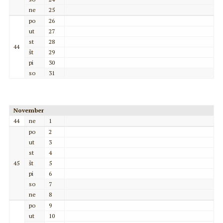
ne
25
po
26
ut
27
st
28
44
št
29
pi
30
so
31
November
44
ne
1
po
2
ut
3
st
4
45
št
5
pi
6
so
7
ne
8
po
9
ut
10