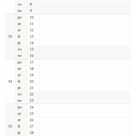
so
8
ne
9
po
10
ut
11
st
12
33
št
13
pi
14
so
15
ne
16
po
17
ut
18
st
19
34
št
20
pi
21
so
22
ne
23
po
24
ut
25
st
26
35
št
27
pi
28