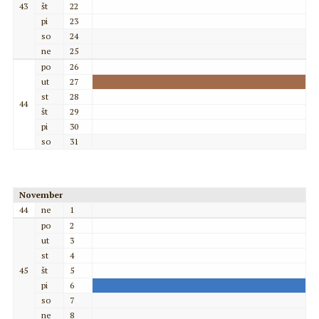
43
št
22
pi
23
so
24
ne
25
po
26
ut
27
st
28
44
št
29
pi
30
so
31
November
44
ne
1
po
2
ut
3
st
4
45
št
5
pi
6
so
7
ne
8