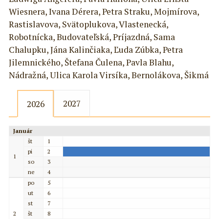
Wiesnera, Ivana Dérera, Petra Straku, Mojmírova,
Rastislavova, Svätoplukova, Vlastenecká,
Robotnícka, Budovateľská, Príjazdná, Sama
Chalupku, Jána Kalinčiaka, Ľuda Zúbka, Petra
Jilemnického, Štefana Čulena, Pavla Blahu,
Nádražná, Ulica Karola Virsíka, Bernolákova, Šikmá
2027
2026
Január
št
1
pi
2
1
so
3
ne
4
po
5
ut
6
st
7
2
št
8