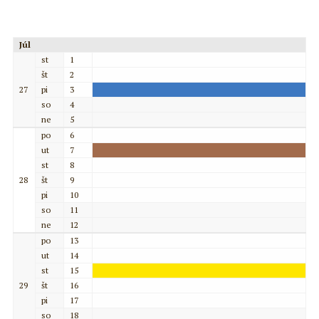
Júl
st
1
št
2
27
pi
3
so
4
ne
5
po
6
ut
7
st
8
28
št
9
pi
10
so
11
ne
12
po
13
ut
14
st
15
29
št
16
pi
17
so
18