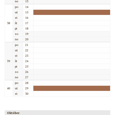
ne
13
po
14
ut
15
st
16
38
št
17
pi
18
so
19
ne
20
po
21
ut
22
st
23
39
št
24
pi
25
so
26
ne
27
po
28
40
ut
29
st
30
Október