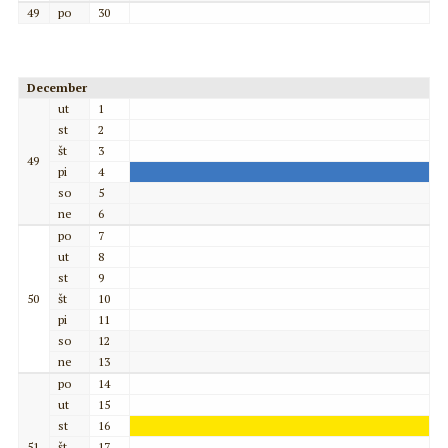
49
po
30
December
ut
1
st
2
št
3
49
pi
4
so
5
ne
6
po
7
ut
8
st
9
50
št
10
pi
11
so
12
ne
13
po
14
ut
15
st
16
51
št
17