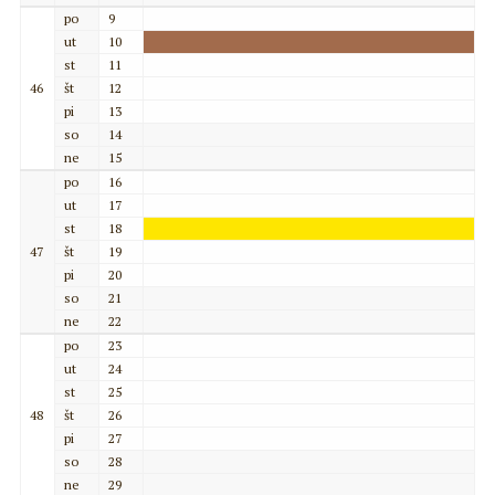
po
9
ut
10
st
11
46
št
12
pi
13
so
14
ne
15
po
16
ut
17
st
18
47
št
19
pi
20
so
21
ne
22
po
23
ut
24
st
25
48
št
26
pi
27
so
28
ne
29