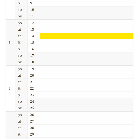
pi
9
so
10
ne
11
po
12
ut
13
st
14
3
št
15
pi
16
so
17
ne
18
po
19
ut
20
st
21
4
št
22
pi
23
so
24
ne
25
po
26
ut
27
st
28
5
št
29