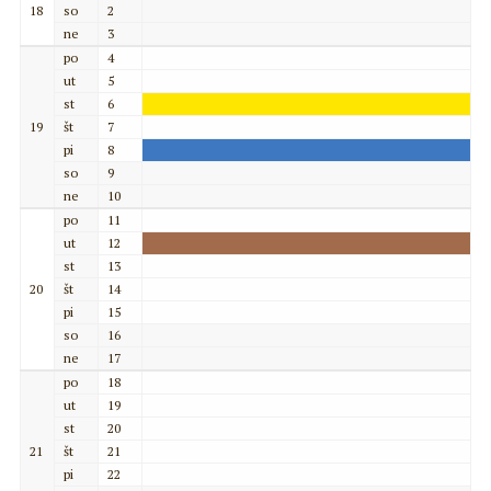
18
so
2
ne
3
po
4
ut
5
st
6
19
št
7
pi
8
so
9
ne
10
po
11
ut
12
st
13
20
št
14
pi
15
so
16
ne
17
po
18
ut
19
st
20
21
št
21
pi
22