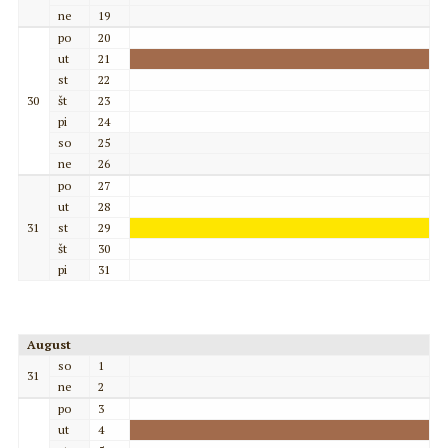
ne
19
po
20
ut
21
st
22
30
št
23
pi
24
so
25
ne
26
po
27
ut
28
31
st
29
št
30
pi
31
August
so
1
31
ne
2
po
3
ut
4