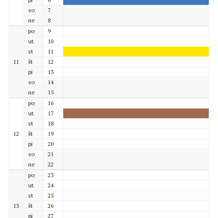
so
7
ne
8
po
9
ut
10
st
11
11
št
12
pi
13
so
14
ne
15
po
16
ut
17
st
18
12
št
19
pi
20
so
21
ne
22
po
23
ut
24
st
25
13
št
26
pi
27