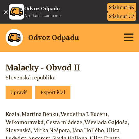
Stiahnuť SK
×
Odvoz Odpadu
Aplikácia zadarmo
Stiahnuť CZ
Odvoz Odpadu
Malacky - Obvod II
Slovenská republika
Upraviť
Export iCal
Kozia, Martina Benku, Vendelína J. Kučeru,
Veľkomoravská, Cesta mládeže, Vševlada Gajdoša,
Slovenská, Mirka Nešpora, Jána Hollého, Ulica
Ludwiga Angerera, Pavla Hallona, Ulica Ernsta