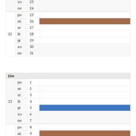
so
23
ne
24
po
25
ut
26
st
27
22
št
28
pi
29
so
30
ne
31
Jún
po
1
ut
2
st
3
23
št
4
pi
5
so
6
ne
7
po
8
ut
9