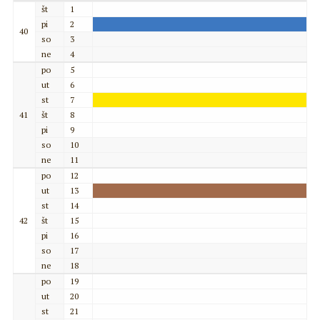
št
1
pi
2
40
so
3
ne
4
po
5
ut
6
st
7
41
št
8
pi
9
so
10
ne
11
po
12
ut
13
st
14
42
št
15
pi
16
so
17
ne
18
po
19
ut
20
st
21