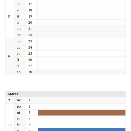
ut
17
st
18
8
št
19
pi
20
so
21
ne
22
po
23
ut
24
st
25
9
št
26
pi
27
so
28
Marec
9
ne
1
po
2
ut
3
st
4
10
št
5
pi
6