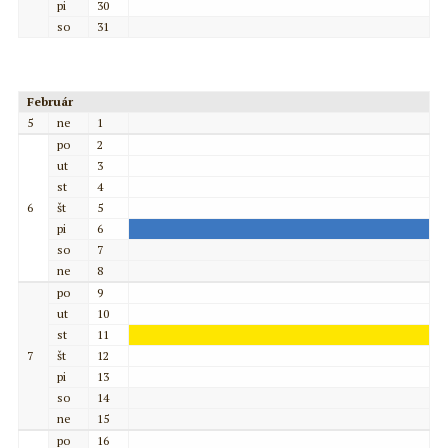
pi
30
so
31
Február
5
ne
1
po
2
ut
3
st
4
6
št
5
pi
6
so
7
ne
8
po
9
ut
10
st
11
7
št
12
pi
13
so
14
ne
15
po
16