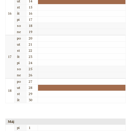
ut
14
st
15
16
št
16
pi
17
so
18
ne
19
po
20
ut
21
st
22
17
št
23
pi
24
so
25
ne
26
po
27
ut
28
18
st
29
št
30
Máj
pi
1