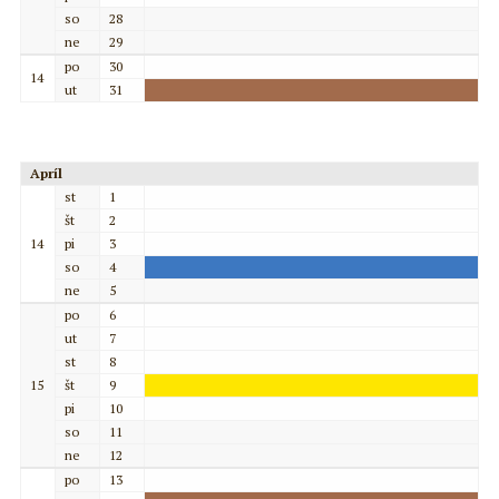
so
28
ne
29
po
30
14
ut
31
Apríl
st
1
št
2
14
pi
3
so
4
ne
5
po
6
ut
7
st
8
15
št
9
pi
10
so
11
ne
12
po
13