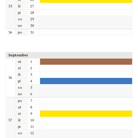
35
št
27
pi
28
so
29
ne
30
36
po
31
September
ut
1
st
2
št
3
36
pi
4
so
5
ne
6
po
7
ut
8
st
9
37
št
10
pi
11
so
12