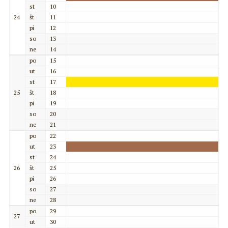
st
10
24
št
11
pi
12
so
13
ne
14
po
15
ut
16
st
17
25
št
18
pi
19
so
20
ne
21
po
22
ut
23
st
24
26
št
25
pi
26
so
27
ne
28
po
29
27
ut
30