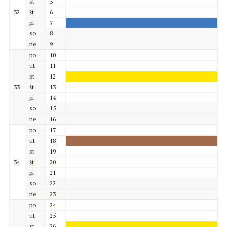
st
5
32
št
6
pi
7
so
8
ne
9
po
10
ut
11
st
12
33
št
13
pi
14
so
15
ne
16
po
17
ut
18
st
19
34
št
20
pi
21
so
22
ne
23
po
24
ut
25
st
26