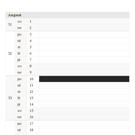
August
so
1
31
ne
2
po
3
ut
4
st
5
32
št
6
pi
7
so
8
ne
9
po
10
ut
11
st
12
33
št
13
pi
14
so
15
ne
16
po
17
ut
18