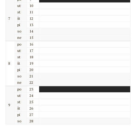
ut
10
st
11
7
št
12
pi
13
so
14
ne
15
po
16
ut
17
st
18
8
št
19
pi
20
so
21
ne
22
po
23
ut
24
st
25
9
št
26
pi
27
so
28