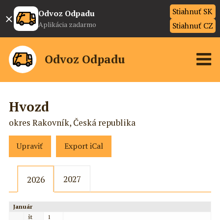
Stiahnuť SK
×
Odvoz Odpadu
Aplikácia zadarmo
Stiahnuť CZ
Odvoz Odpadu
Hvozd
okres Rakovník, Česká republika
Upraviť
Export iCal
2027
2026
Január
št
1