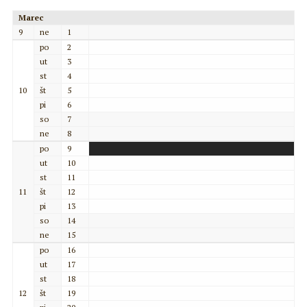
Marec
9
ne
1
po
2
ut
3
st
4
10
št
5
pi
6
so
7
ne
8
po
9
ut
10
st
11
11
št
12
pi
13
so
14
ne
15
po
16
ut
17
st
18
12
št
19