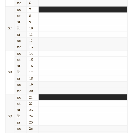
ne
6
po
7
ut
8
st
9
37
št
10
pi
11
so
12
ne
13
po
14
ut
15
st
16
38
št
17
pi
18
so
19
ne
20
po
21
ut
22
st
23
39
št
24
pi
25
so
26