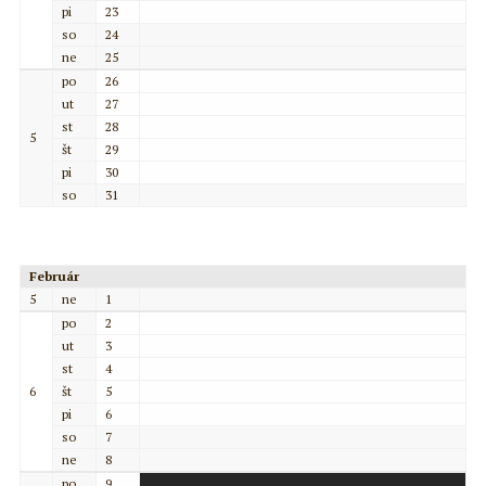
pi
23
so
24
ne
25
po
26
ut
27
st
28
5
št
29
pi
30
so
31
Február
5
ne
1
po
2
ut
3
st
4
6
št
5
pi
6
so
7
ne
8
po
9