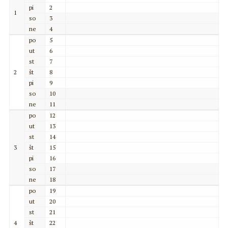
pi
2
1
so
3
ne
4
po
5
ut
6
st
7
2
št
8
pi
9
so
10
ne
11
po
12
ut
13
st
14
3
št
15
pi
16
so
17
ne
18
po
19
ut
20
st
21
4
št
22