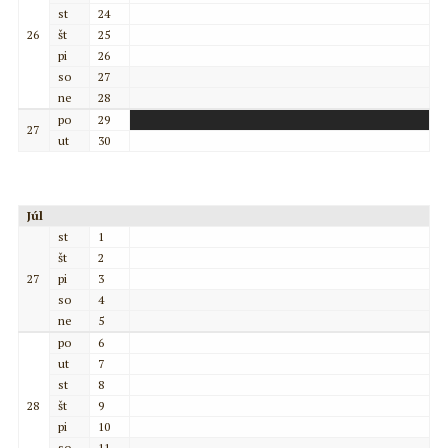
st
24
26
št
25
pi
26
so
27
ne
28
po
29
27
ut
30
Júl
st
1
št
2
27
pi
3
so
4
ne
5
po
6
ut
7
st
8
28
št
9
pi
10
so
11