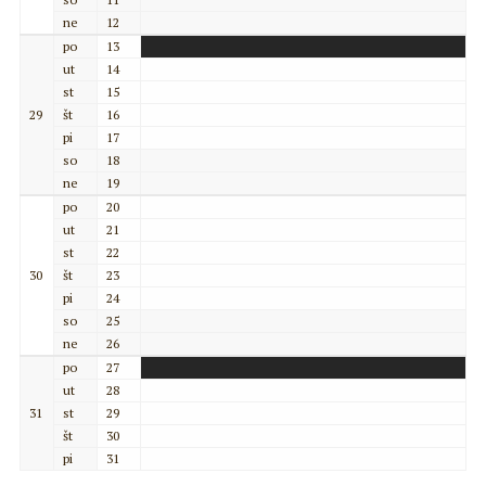
ne
12
po
13
ut
14
st
15
29
št
16
pi
17
so
18
ne
19
po
20
ut
21
st
22
30
št
23
pi
24
so
25
ne
26
po
27
ut
28
31
st
29
št
30
pi
31