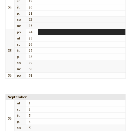
st
19
34
št
20
pi
21
so
22
ne
23
po
24
ut
25
st
26
35
št
27
pi
28
so
29
ne
30
36
po
31
September
ut
1
st
2
št
3
36
pi
4
so
5