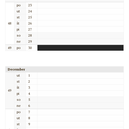
po
23
ut
24
st
25
48
št
26
pi
27
so
28
ne
29
49
po
30
December
ut
1
st
2
št
3
49
pi
4
so
5
ne
6
po
7
ut
8
st
9