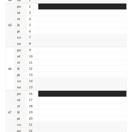
po
2
ut
3
st
4
45
št
5
pi
6
so
7
ne
8
po
9
ut
10
st
11
46
št
12
pi
13
so
14
ne
15
po
16
ut
17
st
18
47
št
19
pi
20
so
21
ne
22