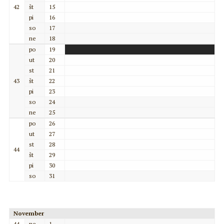
42
št
15
pi
16
so
17
ne
18
po
19
ut
20
st
21
43
št
22
pi
23
so
24
ne
25
po
26
ut
27
st
28
44
št
29
pi
30
so
31
November
44
ne
1