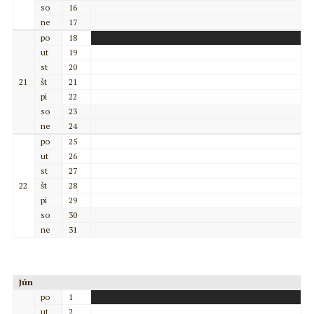
so
16
ne
17
po
18
ut
19
st
20
21
št
21
pi
22
so
23
ne
24
po
25
ut
26
st
27
22
št
28
pi
29
so
30
ne
31
Jún
po
1
ut
2