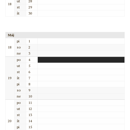
ut
28
18
st
29
št
30
Máj
pi
1
18
so
2
ne
3
po
4
ut
5
st
6
19
št
7
pi
8
so
9
ne
10
po
11
ut
12
st
13
20
št
14
pi
15