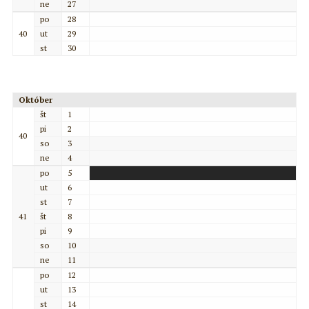
ne
27
po
28
40
ut
29
st
30
Október
št
1
pi
2
40
so
3
ne
4
po
5
ut
6
st
7
41
št
8
pi
9
so
10
ne
11
po
12
ut
13
st
14