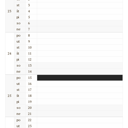
st
3
23
št
4
pi
5
so
6
ne
7
po
8
ut
9
st
10
24
št
11
pi
12
so
13
ne
14
po
15
ut
16
st
17
25
št
18
pi
19
so
20
ne
21
po
22
ut
23