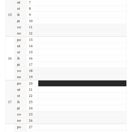
ut
7
st
8
15
št
9
pi
10
so
11
ne
12
po
13
ut
14
st
15
16
št
16
pi
17
so
18
ne
19
po
20
ut
21
st
22
17
št
23
pi
24
so
25
ne
26
po
27