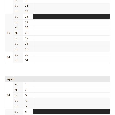
pi
20
so
21
ne
22
po
23
ut
24
st
25
13
št
26
pi
27
so
28
ne
29
po
30
14
ut
31
Apríl
st
1
št
2
14
pi
3
so
4
ne
5
po
6