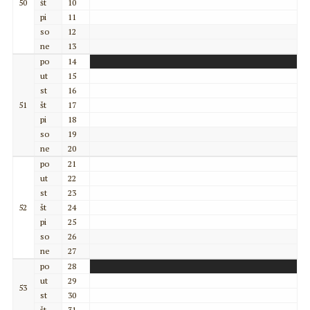
50
št
10
pi
11
so
12
ne
13
po
14
ut
15
st
16
51
št
17
pi
18
so
19
ne
20
po
21
ut
22
st
23
52
št
24
pi
25
so
26
ne
27
po
28
ut
29
53
st
30
št
31