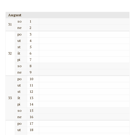
August
so
1
31
ne
2
po
3
ut
4
st
5
32
št
6
pi
7
so
8
ne
9
po
10
ut
11
st
12
33
št
13
pi
14
so
15
ne
16
po
17
ut
18