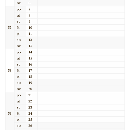
ne
6
po
7
ut
8
st
9
37
št
10
pi
11
so
12
ne
13
po
14
ut
15
st
16
38
št
17
pi
18
so
19
ne
20
po
21
ut
22
st
23
39
št
24
pi
25
so
26