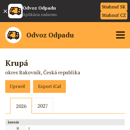
Stiahnuť SK
×
Odvoz Odpadu
Aplikácia zadarmo
Stiahnuť CZ
Odvoz Odpadu
Krupá
okres Rakovník, Česká republika
Upraviť
Export iCal
2027
2026
Január
št
1