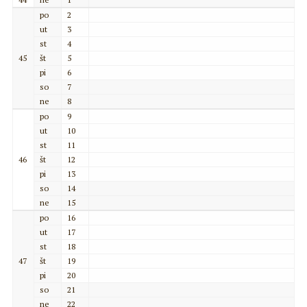
po
2
ut
3
st
4
45
št
5
pi
6
so
7
ne
8
po
9
ut
10
st
11
46
št
12
pi
13
so
14
ne
15
po
16
ut
17
st
18
47
št
19
pi
20
so
21
ne
22