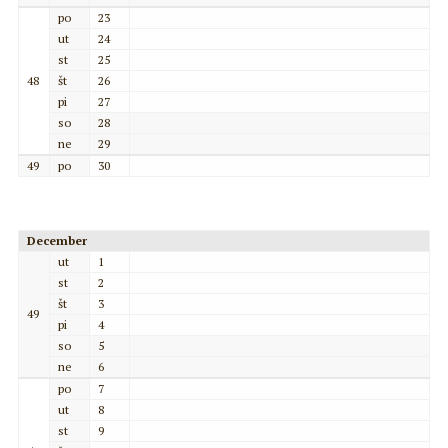
po
23
ut
24
st
25
48
št
26
pi
27
so
28
ne
29
49
po
30
December
ut
1
st
2
št
3
49
pi
4
so
5
ne
6
po
7
ut
8
st
9