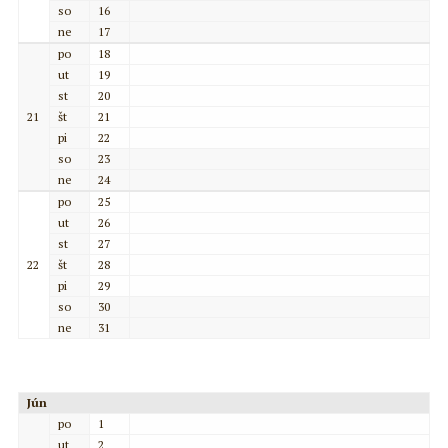
so
16
ne
17
po
18
ut
19
st
20
21
št
21
pi
22
so
23
ne
24
po
25
ut
26
st
27
22
št
28
pi
29
so
30
ne
31
Jún
po
1
ut
2