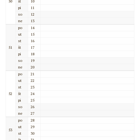
50
št
10
pi
11
so
12
ne
13
po
14
ut
15
st
16
51
št
17
pi
18
so
19
ne
20
po
21
ut
22
st
23
52
št
24
pi
25
so
26
ne
27
po
28
ut
29
53
st
30
št
31