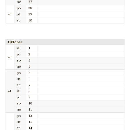
ne
27
po
28
40
ut
29
st
30
Október
št
1
pi
2
40
so
3
ne
4
po
5
ut
6
st
7
41
št
8
pi
9
so
10
ne
11
po
12
ut
13
st
14