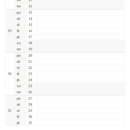
ne
12
po
13
ut
14
st
15
29
št
16
pi
17
so
18
ne
19
po
20
ut
21
st
22
30
št
23
pi
24
so
25
ne
26
po
27
ut
28
31
st
29
št
30
pi
31