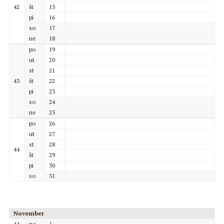
42
št
15
pi
16
so
17
ne
18
po
19
ut
20
st
21
43
št
22
pi
23
so
24
ne
25
po
26
ut
27
st
28
44
št
29
pi
30
so
31
November
44
ne
1