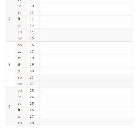
ut
10
st
11
7
št
12
pi
13
so
14
ne
15
po
16
ut
17
st
18
8
št
19
pi
20
so
21
ne
22
po
23
ut
24
st
25
9
št
26
pi
27
so
28