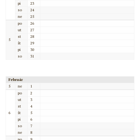
pi
23
so
24
ne
25
po
26
ut
27
st
28
5
št
29
pi
30
so
31
Február
5
ne
1
po
2
ut
3
st
4
6
št
5
pi
6
so
7
ne
8
po
9