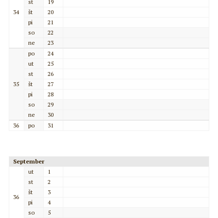
st
19
34
št
20
pi
21
so
22
ne
23
po
24
ut
25
st
26
35
št
27
pi
28
so
29
ne
30
36
po
31
September
ut
1
st
2
št
3
36
pi
4
so
5