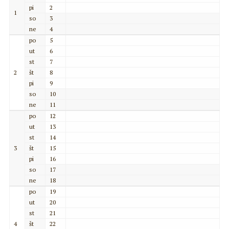
pi
2
1
so
3
ne
4
po
5
ut
6
st
7
2
št
8
pi
9
so
10
ne
11
po
12
ut
13
st
14
3
št
15
pi
16
so
17
ne
18
po
19
ut
20
st
21
4
št
22