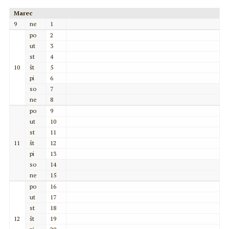
Marec
9
ne
1
po
2
ut
3
st
4
10
št
5
pi
6
so
7
ne
8
po
9
ut
10
st
11
11
št
12
pi
13
so
14
ne
15
po
16
ut
17
st
18
12
št
19