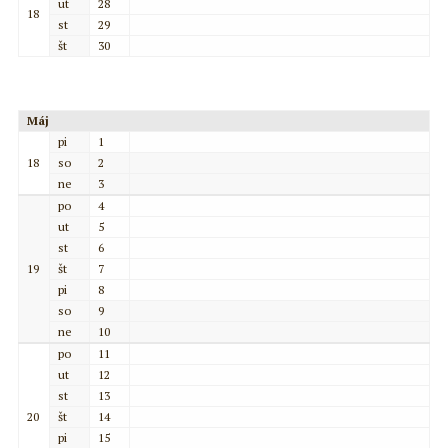
ut
28
18
st
29
št
30
Máj
pi
1
18
so
2
ne
3
po
4
ut
5
st
6
19
št
7
pi
8
so
9
ne
10
po
11
ut
12
st
13
20
št
14
pi
15