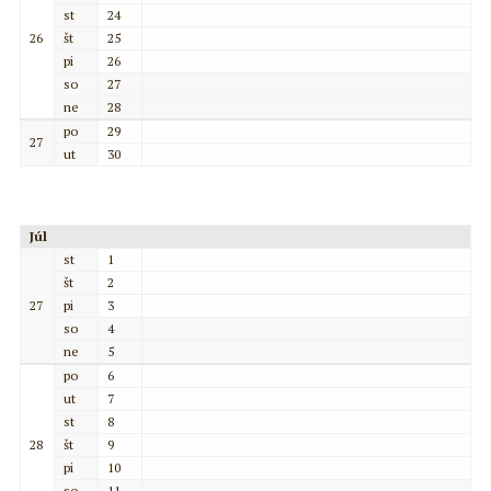
st
24
26
št
25
pi
26
so
27
ne
28
po
29
27
ut
30
Júl
st
1
št
2
27
pi
3
so
4
ne
5
po
6
ut
7
st
8
28
št
9
pi
10
so
11