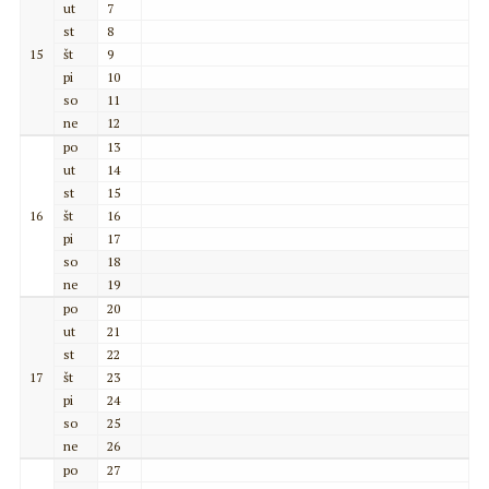
ut
7
st
8
15
št
9
pi
10
so
11
ne
12
po
13
ut
14
st
15
16
št
16
pi
17
so
18
ne
19
po
20
ut
21
st
22
17
št
23
pi
24
so
25
ne
26
po
27