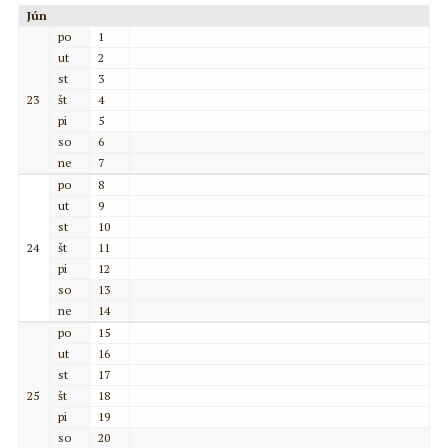
Jún
po
1
ut
2
st
3
23
št
4
pi
5
so
6
ne
7
po
8
ut
9
st
10
24
št
11
pi
12
so
13
ne
14
po
15
ut
16
st
17
25
št
18
pi
19
so
20