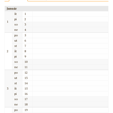
Január
št
1
pi
2
1
so
3
ne
4
po
5
ut
6
st
7
2
št
8
pi
9
so
10
ne
11
po
12
ut
13
st
14
3
št
15
pi
16
so
17
ne
18
po
19