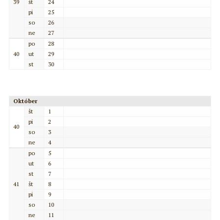
39
št
24
pi
25
so
26
ne
27
po
28
40
ut
29
st
30
Október
št
1
pi
2
40
so
3
ne
4
po
5
ut
6
st
7
41
št
8
pi
9
so
10
ne
11