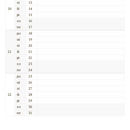
st
13
20
št
14
pi
15
so
16
ne
17
po
18
ut
19
st
20
21
št
21
pi
22
so
23
ne
24
po
25
ut
26
st
27
22
št
28
pi
29
so
30
ne
31