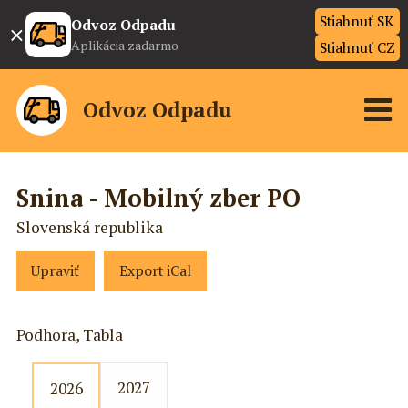
Stiahnuť SK
×
Odvoz Odpadu
Aplikácia zadarmo
Stiahnuť CZ
Odvoz Odpadu
Snina - Mobilný zber PO
Slovenská republika
Upraviť
Export iCal
Podhora, Tabla
2027
2026