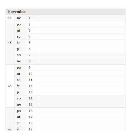
November
44
ne
1
po
2
ut
3
st
4
45
št
5
pi
6
so
7
ne
8
po
9
ut
10
st
11
46
št
12
pi
13
so
14
ne
15
po
16
ut
17
st
18
47
št
19