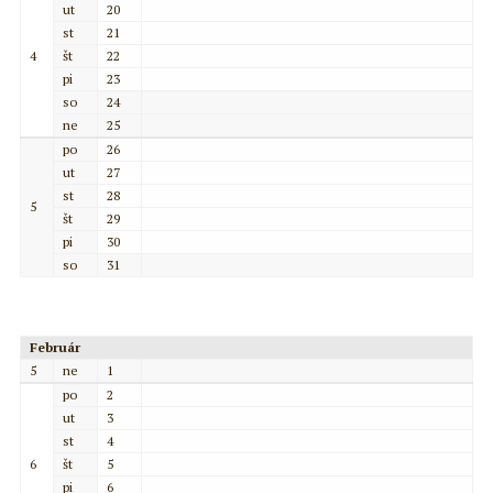
ut
20
st
21
4
št
22
pi
23
so
24
ne
25
po
26
ut
27
st
28
5
št
29
pi
30
so
31
Február
5
ne
1
po
2
ut
3
st
4
6
št
5
pi
6