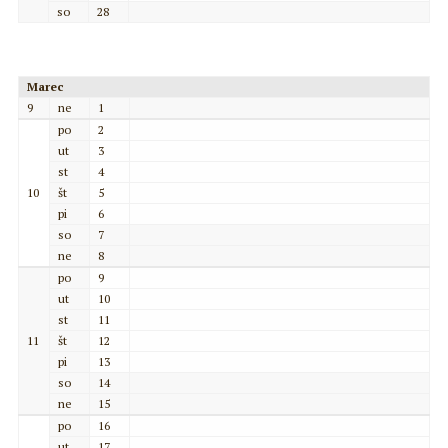
so
28
Marec
9
ne
1
po
2
ut
3
st
4
10
št
5
pi
6
so
7
ne
8
po
9
ut
10
st
11
11
št
12
pi
13
so
14
ne
15
po
16
ut
17