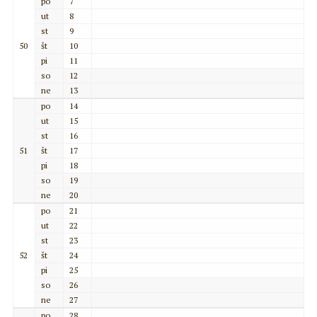
po
7
ut
8
st
9
50
št
10
pi
11
so
12
ne
13
po
14
ut
15
st
16
51
št
17
pi
18
so
19
ne
20
po
21
ut
22
st
23
52
št
24
pi
25
so
26
ne
27
po
28