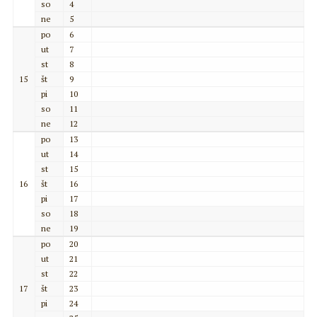
so
4
ne
5
po
6
ut
7
st
8
15
št
9
pi
10
so
11
ne
12
po
13
ut
14
st
15
16
št
16
pi
17
so
18
ne
19
po
20
ut
21
st
22
17
št
23
pi
24