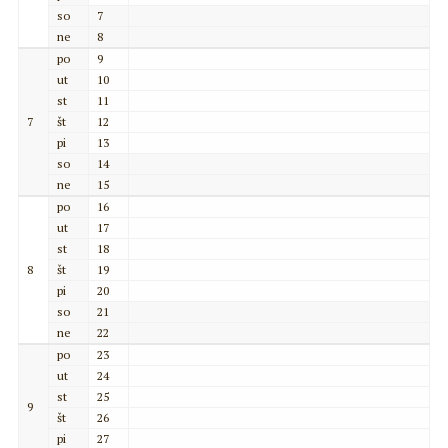
so
7
ne
8
po
9
ut
10
st
11
7
št
12
pi
13
so
14
ne
15
po
16
ut
17
st
18
8
št
19
pi
20
so
21
ne
22
po
23
ut
24
st
25
9
št
26
pi
27