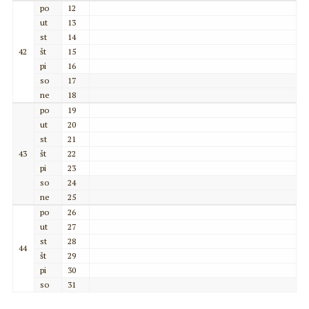
po
12
ut
13
st
14
42
št
15
pi
16
so
17
ne
18
po
19
ut
20
st
21
43
št
22
pi
23
so
24
ne
25
po
26
ut
27
st
28
44
št
29
pi
30
so
31