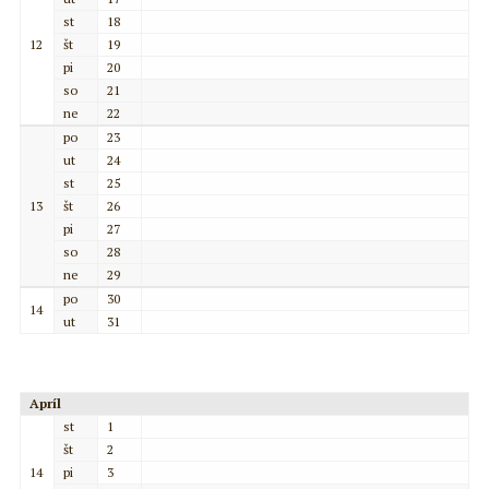
st
18
12
št
19
pi
20
so
21
ne
22
po
23
ut
24
st
25
13
št
26
pi
27
so
28
ne
29
po
30
14
ut
31
Apríl
st
1
št
2
14
pi
3