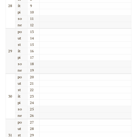
28
št
9
pi
10
so
11
ne
12
po
13
ut
14
st
15
29
št
16
pi
17
so
18
ne
19
po
20
ut
21
st
22
30
št
23
pi
24
so
25
ne
26
po
27
ut
28
31
st
29