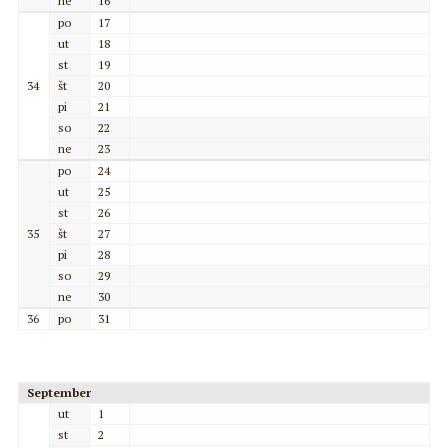
ne
16
po
17
ut
18
st
19
34
št
20
pi
21
so
22
ne
23
po
24
ut
25
st
26
35
št
27
pi
28
so
29
ne
30
36
po
31
September
ut
1
st
2