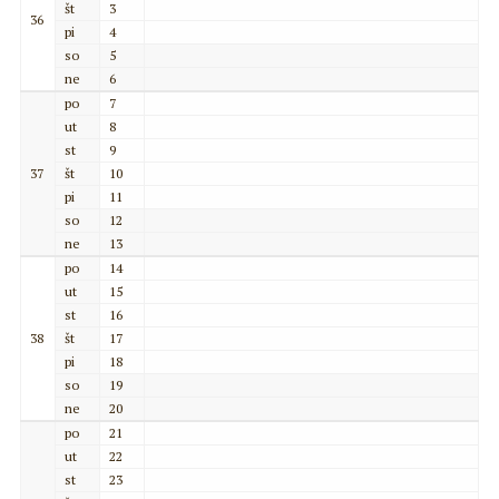
št
3
36
pi
4
so
5
ne
6
po
7
ut
8
st
9
37
št
10
pi
11
so
12
ne
13
po
14
ut
15
st
16
38
št
17
pi
18
so
19
ne
20
po
21
ut
22
st
23