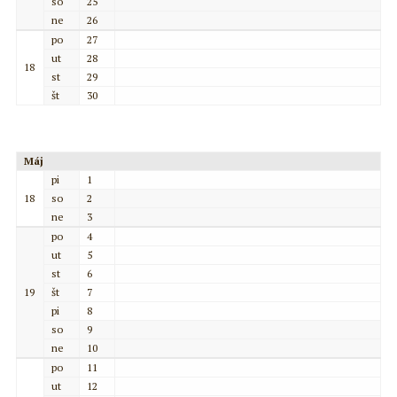
so
25
ne
26
po
27
ut
28
18
st
29
št
30
Máj
pi
1
18
so
2
ne
3
po
4
ut
5
st
6
19
št
7
pi
8
so
9
ne
10
po
11
ut
12