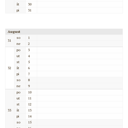
št
30
pi
31
August
so
1
31
ne
2
po
3
ut
4
st
5
32
št
6
pi
7
so
8
ne
9
po
10
ut
11
st
12
33
št
13
pi
14
so
15