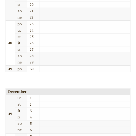
pi
20
so
21
ne
22
po
23
ut
24
st
25
48
št
26
pi
27
so
28
ne
29
49
po
30
December
ut
1
st
2
št
3
49
pi
4
so
5
ne
6