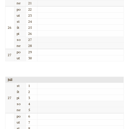
ne
21
po
22
ut
23
st
24
26
št
25
pi
26
so
27
ne
28
po
29
27
ut
30
Júl
st
1
št
2
27
pi
3
so
4
ne
5
po
6
ut
7
st
8