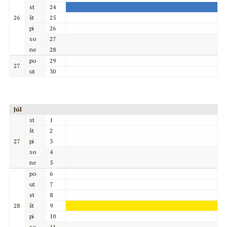
st
24
26
št
25
pi
26
so
27
ne
28
po
29
27
ut
30
Júl
st
1
št
2
27
pi
3
so
4
ne
5
po
6
ut
7
st
8
28
št
9
pi
10
so
11