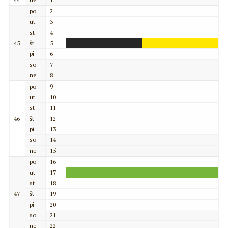
po
2
ut
3
st
4
45
št
5
pi
6
so
7
ne
8
po
9
ut
10
st
11
46
št
12
pi
13
so
14
ne
15
po
16
ut
17
st
18
47
št
19
pi
20
so
21
ne
22