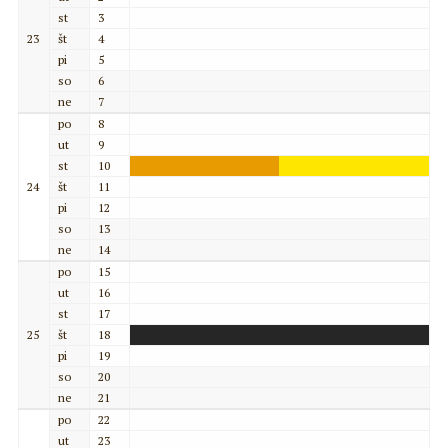
st
3
23
št
4
pi
5
so
6
ne
7
po
8
ut
9
st
10
24
št
11
pi
12
so
13
ne
14
po
15
ut
16
st
17
25
št
18
pi
19
so
20
ne
21
po
22
ut
23