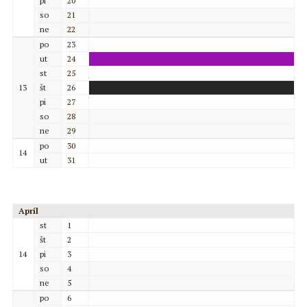
pi
20
so
21
ne
22
po
23
ut
24
st
25
13
št
26
pi
27
so
28
ne
29
po
30
14
ut
31
Apríl
st
1
št
2
14
pi
3
so
4
ne
5
po
6