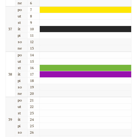
ne
6
po
7
ut
8
st
9
37
št
10
pi
11
so
12
ne
13
po
14
ut
15
st
16
38
št
17
pi
18
so
19
ne
20
po
21
ut
22
st
23
39
št
24
pi
25
so
26