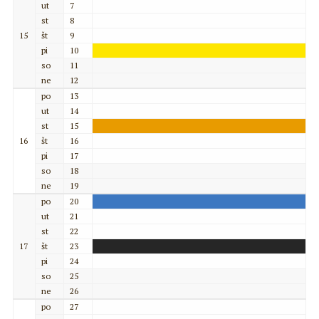
ut
7
st
8
15
št
9
pi
10
so
11
ne
12
po
13
ut
14
st
15
16
št
16
pi
17
so
18
ne
19
po
20
ut
21
st
22
17
št
23
pi
24
so
25
ne
26
po
27