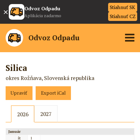
Stiahnuť SK
×
Odvoz Odpadu
Aplikácia zadarmo
Stiahnuť CZ
Odvoz Odpadu
Silica
okres Rožňava, Slovenská republika
Upraviť
Export iCal
2027
2026
Január
št
1