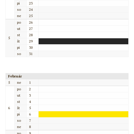
pi
23
so
24
ne
25
po
26
ut
27
st
28
5
št
29
pi
30
so
31
Február
5
ne
1
po
2
ut
3
st
4
6
št
5
pi
6
so
7
ne
8
po
9