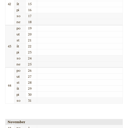
42
št
15
pi
16
so
17
ne
18
po
19
ut
20
st
21
43
št
22
pi
23
so
24
ne
25
po
26
ut
27
st
28
44
št
29
pi
30
so
31
November
44
ne
1