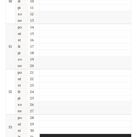
50
št
10
pi
11
so
12
ne
13
po
14
ut
15
st
16
51
št
17
pi
18
so
19
ne
20
po
21
ut
22
st
23
52
št
24
pi
25
so
26
ne
27
po
28
ut
29
53
st
30
št
31