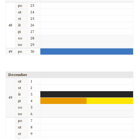
po
23
ut
24
st
25
48
št
26
pi
27
so
28
ne
29
49
po
30
December
ut
1
st
2
št
3
49
pi
4
so
5
ne
6
po
7
ut
8
st
9