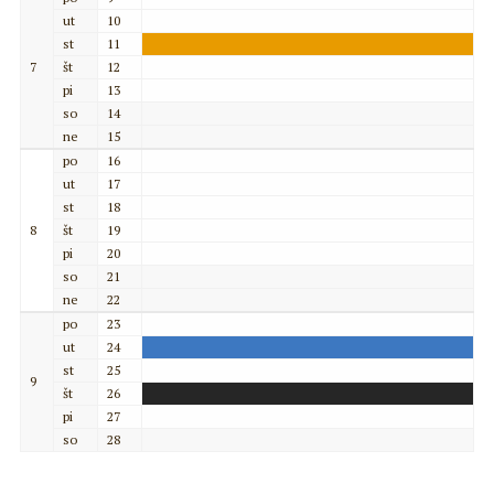
ut
10
st
11
7
št
12
pi
13
so
14
ne
15
po
16
ut
17
st
18
8
št
19
pi
20
so
21
ne
22
po
23
ut
24
st
25
9
št
26
pi
27
so
28