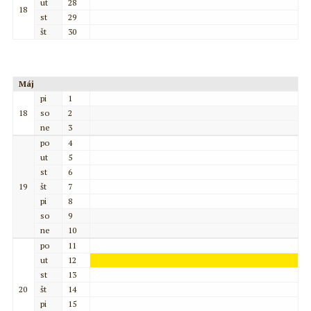
ut
28
18
st
29
št
30
Máj
pi
1
18
so
2
ne
3
po
4
ut
5
st
6
19
št
7
pi
8
so
9
ne
10
po
11
ut
12
st
13
20
št
14
pi
15