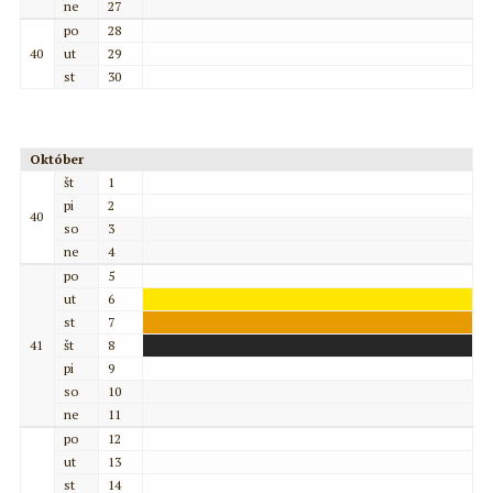
ne
27
po
28
40
ut
29
st
30
Október
št
1
pi
2
40
so
3
ne
4
po
5
ut
6
st
7
41
št
8
pi
9
so
10
ne
11
po
12
ut
13
st
14