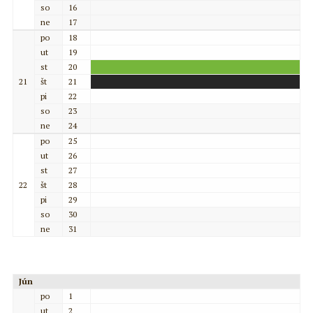
so
16
ne
17
po
18
ut
19
st
20
21
št
21
pi
22
so
23
ne
24
po
25
ut
26
st
27
22
št
28
pi
29
so
30
ne
31
Jún
po
1
ut
2