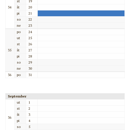
st
19
34
št
20
pi
21
so
22
ne
23
po
24
ut
25
st
26
35
št
27
pi
28
so
29
ne
30
36
po
31
September
ut
1
st
2
št
3
36
pi
4
so
5