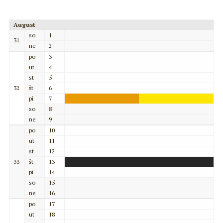
August
so
1
31
ne
2
po
3
ut
4
st
5
32
št
6
pi
7
so
8
ne
9
po
10
ut
11
st
12
33
št
13
pi
14
so
15
ne
16
po
17
ut
18