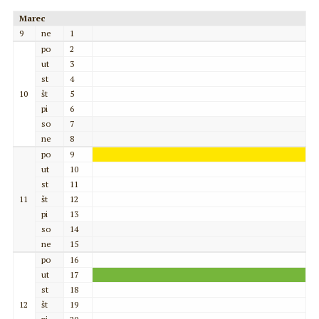
Marec
9
ne
1
po
2
ut
3
st
4
10
št
5
pi
6
so
7
ne
8
po
9
ut
10
st
11
11
št
12
pi
13
so
14
ne
15
po
16
ut
17
st
18
12
št
19