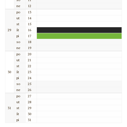
ne
12
po
13
ut
14
st
15
29
št
16
pi
17
so
18
ne
19
po
20
ut
21
st
22
30
št
23
pi
24
so
25
ne
26
po
27
ut
28
31
st
29
št
30
pi
31