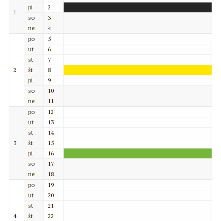
pi
2
1
so
3
ne
4
po
5
ut
6
st
7
2
št
8
pi
9
so
10
ne
11
po
12
ut
13
st
14
3
št
15
pi
16
so
17
ne
18
po
19
ut
20
st
21
4
št
22