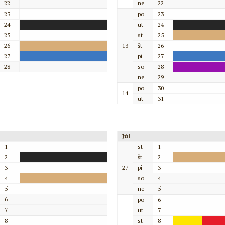
22
ne
22
23
po
23
24
ut
24
25
st
25
26
13
št
26
27
pi
27
28
so
28
ne
29
po
30
14
ut
31
Júl
1
st
1
2
št
2
3
27
pi
3
4
so
4
5
ne
5
6
po
6
7
ut
7
8
st
8