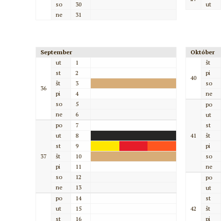
so
30
ut
ne
31
September
Október
ut
1
št
st
2
pi
40
št
3
so
36
pi
4
ne
so
5
po
ne
6
ut
po
7
st
ut
8
41
št
st
9
pi
37
št
10
so
pi
11
ne
so
12
po
ne
13
ut
po
14
st
ut
15
42
št
st
16
pi