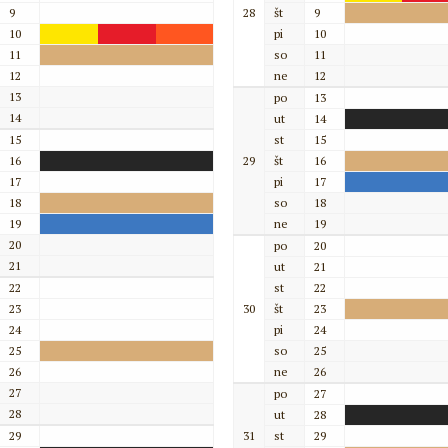
9
28
št
9
10
pi
10
11
so
11
12
ne
12
13
po
13
14
ut
14
15
st
15
16
29
št
16
17
pi
17
18
so
18
19
ne
19
20
po
20
21
ut
21
22
st
22
23
30
št
23
24
pi
24
25
so
25
26
ne
26
27
po
27
28
ut
28
29
31
st
29