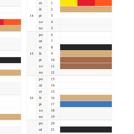
st
1
št
2
14
pi
3
so
4
ne
5
po
6
ut
7
st
8
15
št
9
pi
10
so
11
ne
12
po
13
ut
14
st
15
16
št
16
pi
17
so
18
ne
19
po
20
ut
21