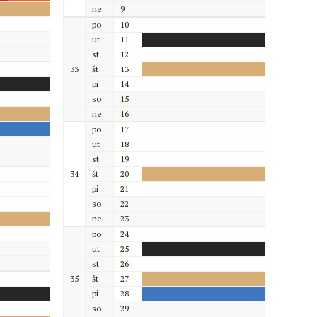
ne
9
po
10
ut
11
st
12
33
št
13
pi
14
so
15
ne
16
po
17
ut
18
st
19
34
št
20
pi
21
so
22
ne
23
po
24
ut
25
st
26
35
št
27
pi
28
so
29