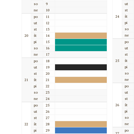
so
9
ut
ne
10
st
24
št
po
11
pi
ut
12
so
st
13
ne
20
št
14
pi
15
po
so
16
ut
ne
17
st
25
št
po
18
pi
ut
19
so
st
20
ne
21
št
21
pi
22
po
so
23
ut
ne
24
st
26
št
po
25
pi
ut
26
so
st
27
ne
22
št
28
pi
29
po
27