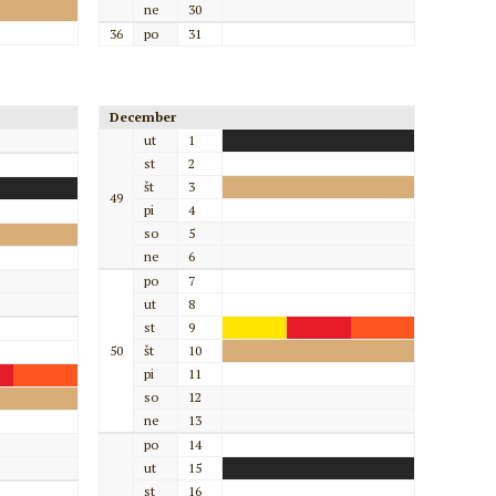
ne
30
36
po
31
December
ut
1
st
2
št
3
49
pi
4
so
5
ne
6
po
7
ut
8
st
9
50
št
10
pi
11
so
12
ne
13
po
14
ut
15
st
16