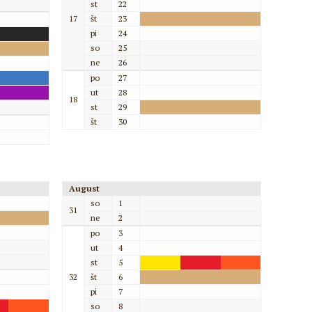
st
22
17
št
23
pi
24
so
25
ne
26
po
27
ut
28
18
st
29
št
30
August
so
1
31
ne
2
po
3
ut
4
st
5
32
št
6
pi
7
so
8