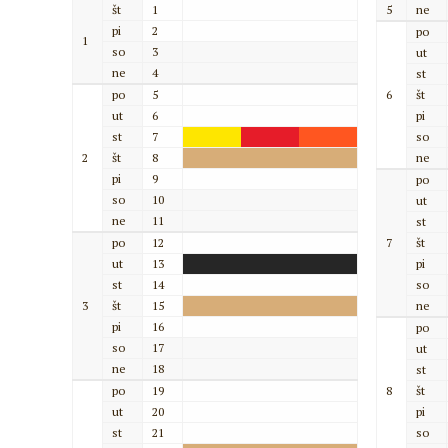
št
1
5
ne
pi
2
po
1
so
3
ut
ne
4
st
po
5
6
št
ut
6
pi
st
7
so
2
št
8
ne
pi
9
po
so
10
ut
ne
11
st
po
12
7
št
ut
13
pi
st
14
so
3
št
15
ne
pi
16
po
so
17
ut
ne
18
st
po
19
8
št
ut
20
pi
st
21
so