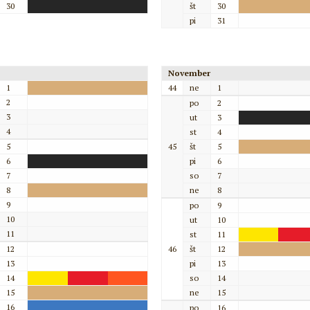
30
št
30
pi
31
November
1
44
ne
1
2
po
2
3
ut
3
4
st
4
5
45
št
5
6
pi
6
7
so
7
8
ne
8
9
po
9
10
ut
10
11
st
11
12
46
št
12
13
pi
13
14
so
14
15
ne
15
16
po
16