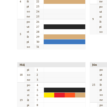
4
št
22
ne
pi
23
po
so
24
ut
ne
25
st
9
po
26
št
ut
27
pi
st
28
so
5
št
29
pi
30
so
31
Máj
Jún
pi
1
po
18
so
2
ut
ne
3
st
23
št
po
4
pi
ut
5
so
st
6
ne
19
št
7
pi
8
po