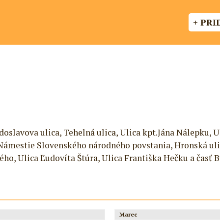
+ PRI
doslavova ulica, Tehelná ulica, Ulica kpt.Jána Nálepku, 
, Námestie Slovenského národného povstania, Hronská ulic
kého, Ulica Ľudovíta Štúra, Ulica Františka Hečku a časť 
Marec