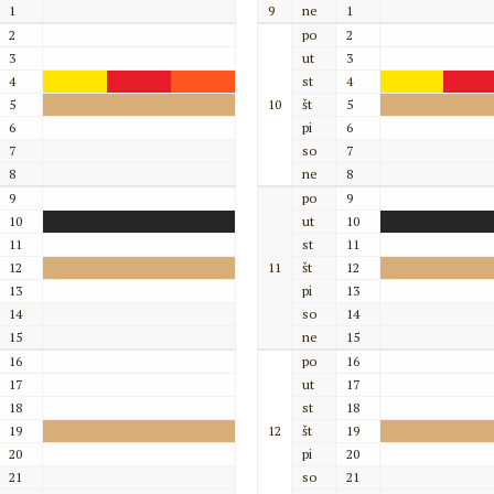
1
9
ne
1
2
po
2
3
ut
3
4
st
4
5
10
št
5
6
pi
6
7
so
7
8
ne
8
9
po
9
10
ut
10
11
st
11
12
11
št
12
13
pi
13
14
so
14
15
ne
15
16
po
16
17
ut
17
18
st
18
19
12
št
19
20
pi
20
21
so
21